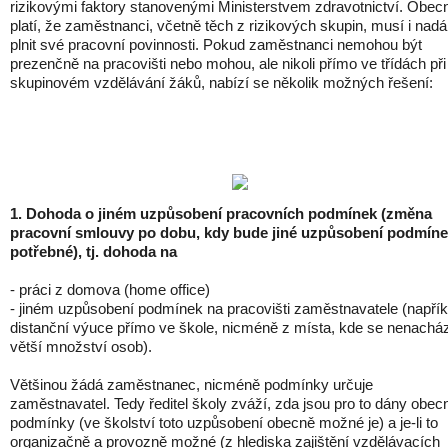
rizikovými faktory stanovenými Ministerstvem zdravotnictví. Obec
platí, že zaměstnanci, včetně těch z rizikových skupin, musí i nadá
plnit své pracovní povinnosti. Pokud zaměstnanci nemohou být
prezenčně na pracovišti nebo mohou, ale nikoli přímo ve třídách při
skupinovém vzdělávání žáků, nabízí se několik možných řešení:
1. Dohoda o jiném uzpůsobení pracovních podmínek (změna
pracovní smlouvy po dobu, kdy bude jiné uzpůsobení podmín
potřebné), tj. dohoda na
- práci z domova (home office)
- jiném uzpůsobení podmínek na pracovišti zaměstnavatele (napřík
distanční výuce přímo ve škole, nicméně z místa, kde se nenachá
větší množství osob).
Většinou žádá zaměstnanec, nicméně podmínky určuje
zaměstnavatel. Tedy ředitel školy zváží, zda jsou pro to dány obec
podmínky (ve školství toto uzpůsobení obecně možné je) a je-li to
organizačně a provozně možné (z hlediska zajištění vzdělávacích