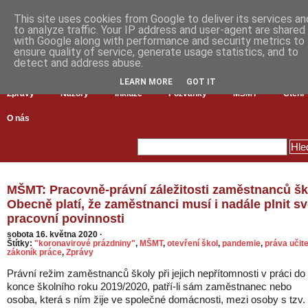
This site uses cookies from Google to deliver its services an
to analyze traffic. Your IP address and user-agent are shared
with Google along with performance and security metrics to
ensure quality of service, generate usage statistics, and to
detect and address abuse.
LEARN MORE
GOT IT
Zprávy
Názory
Inkluze
Pozvánky
MŠMT
Čtení
O nás
MŠMT: Pracovně-právní záležitosti zaměstnanců šk
Obecně platí, že zaměstnanci musí i nadále plnit s
pracovní povinnosti
sobota 16. května 2020
·
Štítky:
"koronavirové prázdniny"
,
MŠMT
,
otevření škol
,
pandemie
,
práva učite
zákoník práce
,
Zprávy
Právní režim zaměstnanců školy při jejich nepřítomnosti v práci do
konce školního roku 2019/2020, patří-li sám zaměstnanec nebo
osoba, která s ním žije ve společné domácnosti, mezi osoby s tzv.