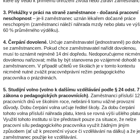
které by vedlo k přímému ohrožení života nebo zdraví zaměstnanc
3. Překážky v práci na straně zaměstnance - dočasná pracovní
neschopnost
– je-li zaměstnanec uznán lékařem dočasně práce
neschopným (zaměstnanci náleží náhrada mzdy nebo platu ve výš
60 % průměrného výdělku).
4. Čerpání dovolené.
Určuje zaměstnavatel (jednostranně) po do
se zaměstnancem. Pokud chce zaměstnavatel nařídit dovolenou,
musí to oznámit nejméně 14 dní dopředu. Nedoporučujeme nicmé
dovolenou nařizovat; měla by být stanovena po vzájemné dohodě 
zaměstnancem. V případě učitelů ve školách je v tomto kontextu
nicméně nutné zvážit pracovněprávní režim pedagogického
pracovníka o prázdninách.
5. Studijní volno (volno k dalšímu vzdělávání podle § 24 odst. 7
zákona o pedagogických pracovnících)
. Zaměstnanci přísluší 12
pracovních dnů ve školním roce, nebrání-li tomu vážné provozní
důvody. Dobu čerpání volna určuje ředitel školy. Za dobu čerpání
tohoto volna přísluší náhrada platu, která se rovná výši ušlého platu
Využití tohoto institutu si lze představit pouze za situace, že nelze
pracovní sílu pedagogického pracovníka využít žádným jiným
způsobem (ať už k prezenční výuce či vzdělávání na dálku) a že je
zaměstnanec použije ke vzdělávání.