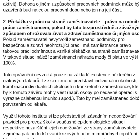
aktivit). Dohoda o jiném uzpůsobení pracovních podmínek může bý
uzavřená buď na celou pracovní dobu nebo jen na její část.
2. Překážka v práci na straně zaměstnavatele – právo na odmít
práce zaměstnancem, pokud by tato bezprostředně a závažný
způsobem ohrožovala život a zdraví zaměstnance či jiných os
Pokud zaměstnavatel nevytvořil zaměstnanci podmínky pro
bezpečnou a zdraví neohrožující práci, má zaměstnance právo
takovou práci odmítnout a vzniká překážka na straně zaměstnavate
V takové situaci náleží zaměstnanci náhrada mzdy či platu ve výši
100%.
Toto oprávnění nevzniká pouze na základě existence některého z
rizikových faktorů. Lze si nicméně představit individuální okolnosti, 
kombinaci individuálních okolností u konkrétního zaměstnance, kte
by k tomuto závěru mohly vést (např. osoby po nedávné operaci s
výrazně oslabenou imunitou apod.). Toto by měl zaměstnanec dolož
potvrzením od lékaře.
Využití tohoto institutu si lze představit při zásadním nedodržování
pravidel pro provoz škol v současné epidemiologické situaci
respektive nezajištění jejich dodržování ze strany zaměstnavatele 
zejména pak nedodržování krizových nebo mimořádných opatření,