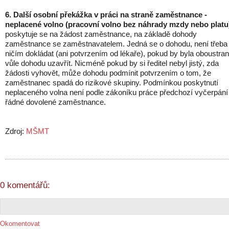
6. Další osobní překážka v práci na straně zaměstnance -
neplacené volno (pracovní volno bez náhrady mzdy nebo platu
poskytuje se na žádost zaměstnance, na základě dohody
zaměstnance se zaměstnavatelem. Jedná se o dohodu, není třeba
ničím dokládat (ani potvrzením od lékaře), pokud by byla oboustra
vůle dohodu uzavřít. Nicméně pokud by si ředitel nebyl jistý, zda
žádosti vyhovět, může dohodu podmínit potvrzením o tom, že
zaměstnanec spadá do rizikové skupiny. Podmínkou poskytnutí
neplaceného volna není podle zákoníku práce předchozí vyčerpání
řádné dovolené zaměstnance.
Zdroj:
MŠMT
0 komentářů:
Okomentovat