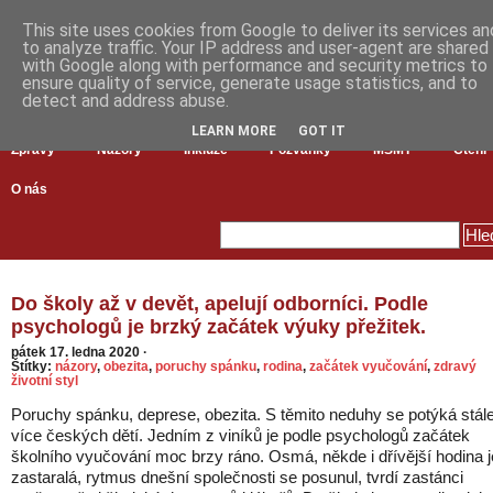
This site uses cookies from Google to deliver its services an
to analyze traffic. Your IP address and user-agent are shared
with Google along with performance and security metrics to
ensure quality of service, generate usage statistics, and to
detect and address abuse.
LEARN MORE
GOT IT
Zprávy
Názory
Inkluze
Pozvánky
MŠMT
Čtení
O nás
Do školy až v devět, apelují odborníci. Podle
psychologů je brzký začátek výuky přežitek.
pátek 17. ledna 2020
·
Štítky:
názory
,
obezita
,
poruchy spánku
,
rodina
,
začátek vyučování
,
zdravý
životní styl
Poruchy spánku, deprese, obezita. S těmito neduhy se potýká stál
více českých dětí. Jedním z viníků je podle psychologů začátek
školního vyučování moc brzy ráno. Osmá, někde i dřívější hodina j
zastaralá, rytmus dnešní společnosti se posunul, tvrdí zastánci