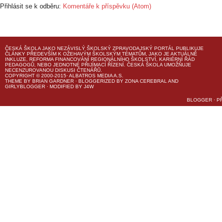
Přihlásit se k odběru:
Komentáře k příspěvku (Atom)
ČESKÁ ŠKOLA
JAKO NEZÁVISLÝ ŠKOLSKÝ ZPRAVODAJSKÝ PORTÁL PUBLIKUJE
ČLÁNKY PŘEDEVŠÍM K OŽEHAVÝM ŠKOLSKÝM TÉMATŮM, JAKO JE AKTUÁLNĚ
INKLUZE, REFORMA FINANCOVÁNÍ REGIONÁLNÍHO ŠKOLSTVÍ, KARIÉRNÍ ŘÁD
PEDAGOGŮ, NEBO JEDNOTNÉ PŘIJÍMACÍ ŘÍZENÍ.
ČESKÁ ŠKOLA
UMOŽŇUJE
NECENZUROVANOU DISKUSI ČTENÁŘŮ.
COPYRIGHT © 2000-2015· ALBATROS MEDIA A.S.
THEME
BY
BRIAN GARDNER
· BLOGGERIZED BY
ZONA CEREBRAL
AND
GIRLYBLOGGER
· MODIFIED BY
J4W
BLOGGER
·
P