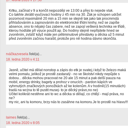
17. ledna 2020 v 17:58
Krtku, začínat v 9 a končit nejpozději ve 13:00 a přes to nejede vlak.
Co takhle zkrátit vyučovací hodiny z 45 min na 30. Žák je schopen udržet
pozornost maximálně 20 min a 15 min se stejně tak jako tak procmrndá
přihlašováním a zapisováním do elektronické třídní knihy, než se zapíše
absence, ono to nějaký čas zabere, než se zapojí veškerá technika ve třídě,
kterou hodláte při výuce použít ap. Do hodiny stejně nepřijdete hned se
zvoněním, zvlášť když máte jen pětiminutové přestávky a děcka už 5 minut
před zvoněním začnou harašit, protože pro ně hodina dávno skončila.
rváčkazvesela
řekl(a)...
18. ledna 2020 v 4:11
Jasně, učitel má dělat nonstop a zápis do etk je svatej,i když to železo maká
velmi pomalu, jelikož je prostě zastaralý - no ve školství nikdy nepůjde s
dobou... děcka mohou pracovat ne 20 ale 15 minut a pak delší pauza na
mobil, energy drinky, bagety a prohoz v onucích - pardon kápích ve
vyhrnutých značkových ponožkách až ke kolenům. A v hodině(15 minutách)
tradá na wc(na to tě pustit musej- to je děcký právo,no ne)
Učitel kolikrát nestihne ani to wc a děcka si dělají, co chtějí - mají práva, no
ne?
my nic, ani tu komoru, brzy nás to zasáhne na komoru.Je to prostě na hlavu!!!
laimes
řekl(a)...
18. ledna 2020 v 8:05