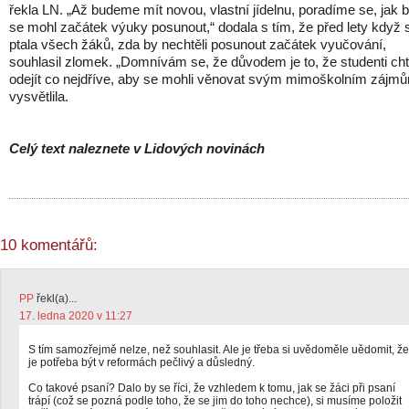
řekla LN. „Až budeme mít novou, vlastní jídelnu, poradíme se, jak 
se mohl začátek výuky posunout,“ dodala s tím, že před lety když 
ptala všech žáků, zda by nechtěli posunout začátek vyučování,
souhlasil zlomek. „Domnívám se, že důvodem je to, že studenti cht
odejít co nejdříve, aby se mohli věnovat svým mimoškolním zájmů
vysvětlila.
Celý text naleznete v Lidových novinách
10 komentářů:
PP
řekl(a)...
17. ledna 2020 v 11:27
S tím samozřejmě nelze, než souhlasit. Ale je třeba si uvědoměle uědomit, že
je potřeba být v reformách pečlivý a důsledný.
Co takové psaní? Dalo by se říci, že vzhledem k tomu, jak se žáci při psaní
trápí (což se pozná podle toho, že se jim do toho nechce), si musíme položit