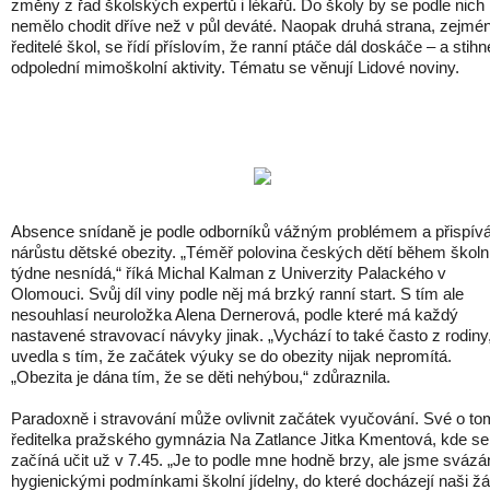
změny z řad školských expertů i lékařů. Do školy by se podle nich
nemělo chodit dříve než v půl deváté. Naopak druhá strana, zejmé
ředitelé škol, se řídí příslovím, že ranní ptáče dál doskáče – a stihn
odpolední mimoškolní aktivity. Tématu se věnují Lidové noviny.
Absence snídaně je podle odborníků vážným problémem a přispívá
nárůstu dětské obezity. „Téměř polovina českých dětí během školn
týdne nesnídá,“ říká Michal Kalman z Univerzity Palackého v
Olomouci. Svůj díl viny podle něj má brzký ranní start. S tím ale
nesouhlasí neuroložka Alena Dernerová, podle které má každý
nastavené stravovací návyky jinak. „Vychází to také často z rodiny
uvedla s tím, že začátek výuky se do obezity nijak nepromítá.
„Obezita je dána tím, že se děti nehýbou,“ zdůraznila.
Paradoxně i stravování může ovlivnit začátek vyučování. Své o to
ředitelka pražského gymnázia Na Zatlance Jitka Kmentová, kde se
začíná učit už v 7.45. „Je to podle mne hodně brzy, ale jsme svázá
hygienickými podmínkami školní jídelny, do které docházejí naši žá