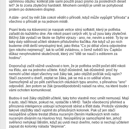
upřímnou otázku: kolikrát jste sami použili psací písmo za posledních deset
let? Je to zcela zbytečný hardskill. Mnohem cenější je umět se pohybovat
prstem po dotekovém displeji.
A dále - proč by měl žák cokoli vědět o přírodě, když může vygůglit "příroda" 
všechno o přírodě je na jednom místě.
Psaní textu na klávesnici je naopak velice silný softskill, který je potřeba
zařadit do každého dne. Ale nikoli psaní celých vět, ty už jsou taky zbytečné.
Běžný žák vystačí ve škole se čtyřmi výrazy - ano, ne, nevím a eééé. Ty by se
taky daly sdělovat učiteli stiskem příslušného tlačítka. Ale když už po nich
budeme chtít delší smysluplný text, jako třeba "Co jsi dělal včera odpoledne
(jen nikoho nejmenuj)", tak to určitě zvládnou, o čemž svědčí tzv. Čapkův
důkaz nevyhnutelné skutečnosti, který zní "dítě se naučí s editorem za
hodinu".
Doporučuji začít vážně uvažovat o tom, že je potřeba snížit počet dětí nikoli
na třídu, ale na jednoho učitele. Když důsledně, tak důsledně: proč by
nemohl učitel objet všechny své žáky tak, jako objíždí pošťák svůj rajón?
Stačí zazvonit u dveří, zeptat se žáka, jak se má a co udělal včera.
Samozřejmě až po pěti zahřívacích otázkách typu ano/no, s převahou "ano"
odpovědí. Jen potom se žák (pravděpodobně) naladí na vlnu, na které bude 
vámi ochoten komunikovat.
Budou-li své žáky objíždět učitelé, taky toho vlastně moc umět nemusejí. Mají
li auto, stačí Waze, pokud ne, vystačíte s MHD. Takže všeobecný přehled a
přirozená inteligence ustoupí schopnosti sbírat a třídit data. Protože výsledky
takové objížďky stačí vyplnit do příslušných kolonek. Pak už jen stačí
neúspěšné učitele trestat (třeba nuceným čtením Halíkových knih nebo
nuceným díváním na Havlovy hry). Neúspěšný je samozřejmě ten, jehož
svěřenci nehýkají štěstím, když jej uvidí mezi dveřmi, nebo si nechají učitele
zapsat do kolonky nálada "deprese".