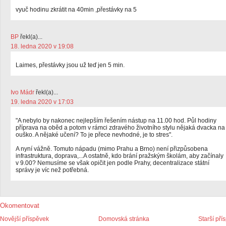
vyuč hodinu zkrátit na 40min ,přestávky na 5
BP
řekl(a)...
18. ledna 2020 v 19:08
Laimes, přestávky jsou už teď jen 5 min.
Ivo Mádr
řekl(a)...
19. ledna 2020 v 17:03
"A nebylo by nakonec nejlepším řešením nástup na 11.00 hod. Půl hodiny
příprava na oběd a potom v rámci zdravého životního stylu nějaká dvacka na
ouško. A nějaké učení? To je přece nevhodné, je to stres".
A nyní vážně. Tomuto nápadu (mimo Prahu a Brno) není přizpůsobena
infrastruktura, doprava,...A ostatně, kdo brání pražským školám, aby začínaly
v 9.00? Nemusíme se však opičit jen podle Prahy, decentralizace státní
správy je víc než potřebná.
Okomentovat
Novější příspěvek
Domovská stránka
Starší pří