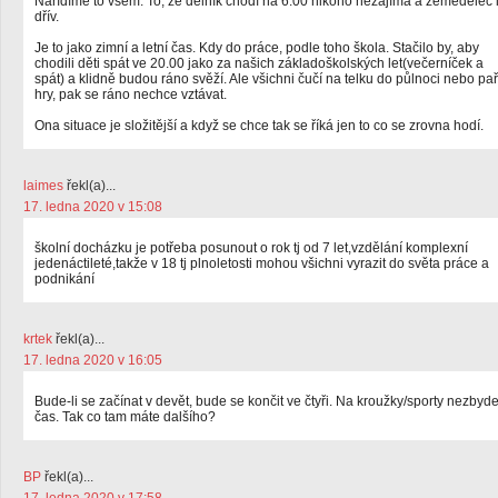
Nařídíme to všem. To, že dělník chodí na 6.00 nikoho nezajímá a zemědělec 
dřív.
Je to jako zimní a letní čas. Kdy do práce, podle toho škola. Stačilo by, aby
chodili děti spát ve 20.00 jako za našich základoškolských let(večerníček a
spát) a klidně budou ráno svěží. Ale všichni čučí na telku do půlnoci nebo pař
hry, pak se ráno nechce vztávat.
Ona situace je složitější a když se chce tak se říká jen to co se zrovna hodí.
laimes
řekl(a)...
17. ledna 2020 v 15:08
školní docházku je potřeba posunout o rok tj od 7 let,vzdělání komplexní
jedenáctileté,takže v 18 tj plnoletosti mohou všichni vyrazit do světa práce a
podnikání
krtek
řekl(a)...
17. ledna 2020 v 16:05
Bude-li se začínat v devět, bude se končit ve čtyři. Na kroužky/sporty nezbyd
čas. Tak co tam máte dalšího?
BP
řekl(a)...