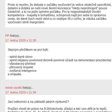
Proto si myslím, že debata o začátku vyučování je velice zbytečně specifická,
detailní a dotýká se naší nové školní koncepce "nikdy neprohraješ" pouze
částečně, a to na jejím úplném počátku. Pro ty nejpodstatnější životní
kompetence - loajality k bohatšímu, schopnost najít pro sebe tu správnou
cestu, do které bych mohl vlézt a co nejlépe žít z cizího, je otázka začátku
vyučování silně marginální.
PP
řekl(a)...
17. ledna 2020 v 11:30
Stejným přežitkem se jeví býti:
- splnit dané slovo
- splnit nějakou povinnost (kromě povinné účasti na dehonestaci prezidenta)
- všeobecný přehled
- přirozený respekt
- zvýšená inteligence
a empatie.
mirek vaněk
řekl(a)...
17. ledna 2020 v 11:36
Jací odborníci a na základě jakých výzkumů?
Pražáci chodí do práce na 9.00(obchody. úřady) a tak i pro děti je to lepší.