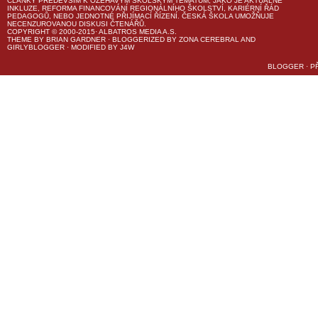
ČLÁNKY PŘEDEVŠÍM K OŽEHAVÝM ŠKOLSKÝM TÉMATŮM, JAKO JE AKTUÁLNĚ
INKLUZE, REFORMA FINANCOVÁNÍ REGIONÁLNÍHO ŠKOLSTVÍ, KARIÉRNÍ ŘÁD
PEDAGOGŮ, NEBO JEDNOTNÉ PŘIJÍMACÍ ŘÍZENÍ.
ČESKÁ ŠKOLA
UMOŽŇUJE
NECENZUROVANOU DISKUSI ČTENÁŘŮ.
COPYRIGHT © 2000-2015· ALBATROS MEDIA A.S.
THEME
BY
BRIAN GARDNER
· BLOGGERIZED BY
ZONA CEREBRAL
AND
GIRLYBLOGGER
· MODIFIED BY
J4W
BLOGGER
·
P