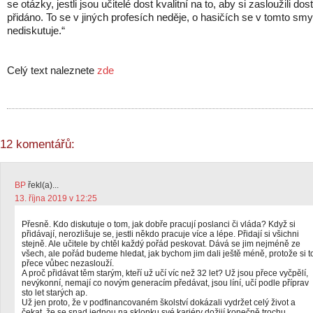
se otázky, jestli jsou učitelé dost kvalitní na to, aby si zasloužili dos
přidáno. To se v jiných profesích neděje, o hasičích se v tomto smy
nediskutuje.“
Celý text naleznete
zde
12 komentářů:
BP
řekl(a)...
13. října 2019 v 12:25
Přesně. Kdo diskutuje o tom, jak dobře pracují poslanci či vláda? Když si
přidávají, nerozlišuje se, jestli někdo pracuje více a lépe. Přidají si všichni
stejně. Ale učitele by chtěl každý pořád peskovat. Dává se jim nejméně ze
všech, ale pořád budeme hledat, jak bychom jim dali ještě méně, protože si t
přece vůbec nezaslouží.
A proč přidávat těm starým, kteří už učí víc než 32 let? Už jsou přece vyčpělí,
nevýkonní, nemají co novým generacím předávat, jsou líní, učí podle příprav
sto let starých ap.
Už jen proto, že v podfinancovaném školství dokázali vydržet celý život a
čekat, že se snad jednou na sklonku své kariéry dožijí konečně trochu