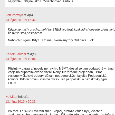
nejrychleji. Stejně jako Dr.Všechnověd Kartous.
Petr Portwyn
řekl(a)...
13. října 2019 v 16:32
Kdyby se našly prachy, mohl by STEM vypátrat, kolik lidí si dovede představit,
že by se stali poslancem.
Nebo chirurgem. Když už to mají okoukaný z tý Ordinace... :oD
Radek Sárközi
řekl(a)...
13. října 2019 v 19:04
Příslušný paragraf novely nenavrhlo MŠMT, dostal se tam dodatečně v rámci
vnějšího připomínkového řízení. Nebyl tudíž řádně projednán... Proti
vystoupily školské odbory, děkani pedagogických fakult a Pedagogická
komora. Kdo tu novelu vlastně chce? Jen pár politiků a neziskovky typu
Eduin...
Ivo Mádr
řekl(a)...
13. října 2019 v 20:33
Po roce 1774 učili světem zběhlí vojáci, protože všude byli, všechno
znali,..Asi se budeme vracet v kruhu. Učit bude kdo má ruce, nohy, protože si