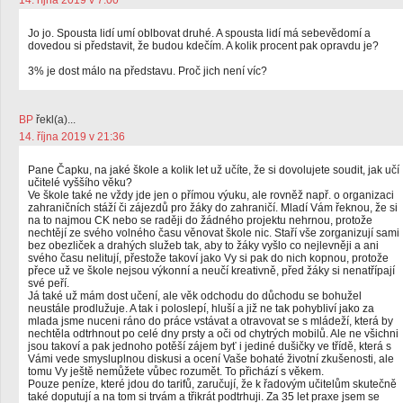
14. října 2019 v 7:00
Jo jo. Spousta lidí umí oblbovat druhé. A spousta lidí má sebevědomí a
dovedou si představit, že budou kdečím. A kolik procent pak opravdu je?
3% je dost málo na představu. Proč jich není víc?
BP
řekl(a)...
14. října 2019 v 21:36
Pane Čapku, na jaké škole a kolik let už učíte, že si dovolujete soudit, jak učí
učitelé vyššího věku?
Ve škole také ne vždy jde jen o přímou výuku, ale rovněž např. o organizaci
zahraničních stáží či zájezdů pro žáky do zahraničí. Mladí Vám řeknou, že si
na to najmou CK nebo se raději do žádného projektu nehrnou, protože
nechtějí ze svého volného času věnovat škole nic. Staří vše zorganizují sami
bez obezliček a drahých služeb tak, aby to žáky vyšlo co nejlevněji a ani
svého času nelitují, přestože takoví jako Vy si pak do nich kopnou, protože
přece už ve škole nejsou výkonní a neučí kreativně, před žáky si nenatřípají
své peří.
Já také už mám dost učení, ale věk odchodu do důchodu se bohužel
neustále prodlužuje. A tak i poloslepí, hluší a již ne tak pohybliví jako za
mlada jsme nuceni ráno do práce vstávat a otravovat se s mládeží, která by
nechtěla odtrhnout po celé dny prsty a oči od chytrých mobilů. Ale ne všichni
jsou takoví a pak jednoho potěší zájem byť i jediné dušičky ve třídě, která s
Vámi vede smysluplnou diskusi a ocení Vaše bohaté životní zkušenosti, ale
tomu Vy ještě nemůžete vůbec rozumět. To přichází s věkem.
Pouze peníze, které jdou do tarifů, zaručují, že k řadovým učitelům skutečně
také doputují a na tom si trvám a třikrát podtrhuji. Za 35 let praxe jsem se