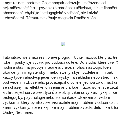
smysluplnost profese. Co je naopak odrazuje – seřazeno od
nejzmiňovanějších – psychická náročnost učitelství, nízké finanční
ohodnocení, chybějící pedagogické vzdělání, ale i nízké
sebevědomí. Tématu se věnuje magazín Rodiče vítáni.
Tuto situaci se snaží řešit právě program Učitel naživo, který už tře
rokem poskytuje výcvik pro budoucí učitele. Do studia, které trvá 7
hodin a staví na propojení teorie a praxe, mohou nastoupit lidé s
ukončeným magisterským nebo inženýrským vzděláním. Ti pak
každý týden absolvují jeden den výuky na základní nebo střední šk
pod vedením zkušeného provázejícího učitele, jednou za čtrnáct dn
se scházejí na reflektivních seminářích, kde můžou sdílet své záži
a zhruba jednou za šest týdnů absolvují víkendový kurz týkající se
pedagogiky, psychologie nebo komunikace. „Nejsem si vědom
výzkumu, který by říkal, že naši učitelé mají problém v odbornosti, 
znám výzkumy, které říkají, že mají problém zvládat děti,“ říká k t
Ondřej Neumajer.