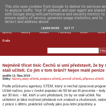
This site uses cookies from Google to deliver its services an
to analyze traffic. Your IP address and user-agent are shared
with Google along with performance and security metrics to
ensure quality of service, generate usage statistics, and to
detect and address abuse.
LEARN MORE
GOT IT
Zprávy
Názory
Inkluze
Pozvánky
MŠMT
Čtení
O nás
Nejméně třicet tisíc Čechů si umí představit, že by 
stali učiteli. Co jim v tom brání? Nejen malé peníze
neděle 13. října 2019
·
Štítky:
názory
,
platy učitelů
,
podpora učitelů
,
prestiž učitelů
,
příprava učitelů
Podle průzkumu agentury STEM, který si nechal zpracovat progra
Učitel naživo, jsou v české populaci do 50 let asi tři procenta – tedy
asi 30 tisíc – lidí, kteří si umí představit, že by se stali učiteli. Na
učitelství je láká možnost předávat své znalosti a zkušenosti, rados
z práce s dětmi, praktické výhody jako jsou letní prázdniny a