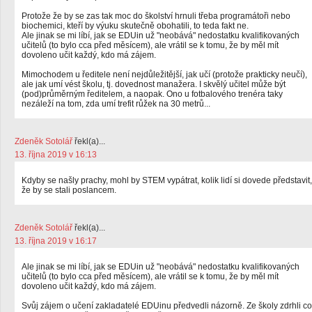
Protože že by se zas tak moc do školství hrnuli třeba programátoři nebo
biochemici, kteří by výuku skutečně obohatili, to teda fakt ne.
Ale jinak se mi líbí, jak se EDUin už "neobává" nedostatku kvalifikovaných
učitelů (to bylo cca před měsícem), ale vrátil se k tomu, že by měl mít
dovoleno učit každý, kdo má zájem.
Mimochodem u ředitele není nejdůležitější, jak učí (protože prakticky neučí),
ale jak umí vést školu, tj. dovednost manažera. I skvělý učitel může být
(pod)průměrným ředitelem, a naopak. Ono u fotbalového trenéra taky
nezáleží na tom, zda umí trefit růžek na 30 metrů...
Zdeněk Sotolář
řekl(a)...
13. října 2019 v 16:13
Kdyby se našly prachy, mohl by STEM vypátrat, kolik lidí si dovede představit,
že by se stali poslancem.
Zdeněk Sotolář
řekl(a)...
13. října 2019 v 16:17
Ale jinak se mi líbí, jak se EDUin už "neobává" nedostatku kvalifikovaných
učitelů (to bylo cca před měsícem), ale vrátil se k tomu, že by měl mít
dovoleno učit každý, kdo má zájem.
Svůj zájem o učení zakladatelé EDUinu předvedli názorně. Ze školy zdrhli co