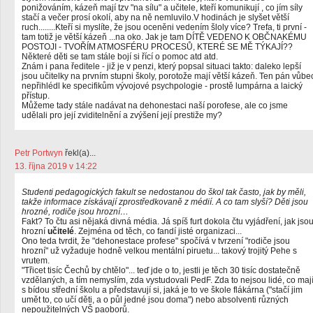
ponižováním, kázeň mají tzv "na sílu" a učitele, kteří komunikují , co jím síly
stačí a večer prosí okolí, aby na ně nemluvilo.V hodinách je slyšet větší
ruch........Kteří si myslíte, že jsou oceněni vedením šloly více? Trefa, ti první -
tam totiž je větší kázeň ...na oko. Jak je tam DÍTĚ VEDENO K OBČNAKÉMU
POSTOJI - TVOŘÍM ATMOSFÉRU PROCESŮ, KTERÉ SE MĚ TÝKAJÍ??
Některé děti se tam stále bojí si řící o pomoc atd atd.
Znám i pana ředitele - již je v penzi, který popsal situaci takto: daleko lepší
jsou učitelky na prvním stupni školy, porotože mají větší kázeň. Ten pán vůbe
nepřihlédl ke specifikům vývojové psychpologie - prostě lumpárna a laický
přístup.
Můžeme tady stále nadávat na dehonestaci naší porofese, ale co jsme
udělali pro její zviditelnění a zvýšení její prestiže my?
Petr Portwyn
řekl(a)...
13. října 2019 v 14:22
Studenti pedagogických fakult se nedostanou do škol tak často, jak by měli,
takže informace získávají zprostředkovaně z médií. A co tam slyší? Děti jsou
hrozné, rodiče jsou hrozní…
Fakt? To čtu asi nějaká divná média. Já spíš furt dokola čtu vyjádření, jak jso
hrozní
učitelé
. Zejména od těch, co fandí jisté organizaci...
Ono teda tvrdit, že "dehonestace profese" spočívá v tvrzení "rodiče jsou
hrozní" už vyžaduje hodně velkou mentální piruetu... takový trojitý Pehe s
vrutem.
"Třicet tisíc Čechů by chtělo"... teď jde o to, jestli je těch 30 tisíc dostatečně
vzdělaných, a tím nemyslím, zda vystudovali PedF. Zda to nejsou lidé, co maj
s bídou střední školu a představují si, jaká je to ve škole flákárna ("stačí jim
umět to, co učí děti, a o půl jedné jsou doma") nebo absolventi různých
nepoužitelných VŠ paoborů.