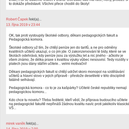
to dokáže představit. Všichni přece chodili do školy!
Robert Čapek
řekl(a)...
13. října 2019 v 23:44
OK, tak proti vystoupily školské odbory, děkani pedagogických fakult a
Pedagogická komora.
Školské odbory už tím, že chtějí peníze jen do tarifů, a ne pro odměny
kvalitních učitelů ukazují, o co jim jde. O zakonzervování té bídy, které se ve
školách odehrává, kdy peníze jsou za výslužku let a nic jiného - ačkoliv je
všem známo, že délka praxe s kvalitou výuky vůbec nesouvisí. Tedy rozdíly v
platech jsou dány stářím učitele... velmi motivační!
Děkani pedagogických fakult si chtějí udržet skoro monopol na vzdělávání
učitelů a hlavní slovo v jejich přípravě - přestože desetileté v této disciplíně
fatálně selhávají.
Pedagogická komora - co to je za kašpárky? Učitelé české republiky nemají
pedagogickou komoru...
Kdo chce tu novelu? Třeba ředitelé, kteří vědí, že příprava budoucího učitele
na pedagogické fakultě nepřináší žádnou kvalitu navíc proti jakékoliv klasick
VŠ...
mirek vaněk
řekl(a)...