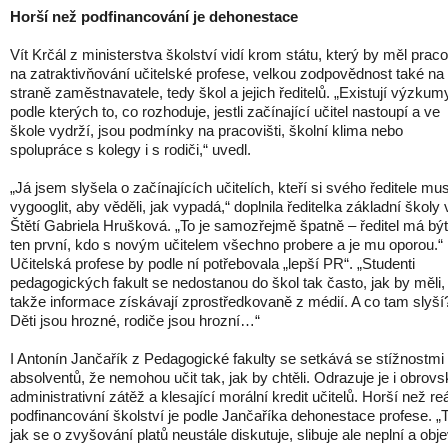
Horší než podfinancování je dehonestace
Vít Krčál z ministerstva školství vidí krom státu, který by měl prac
na zatraktivňování učitelské profese, velkou zodpovědnost také na
straně zaměstnavatele, tedy škol a jejich ředitelů. „Existují výzkum
podle kterých to, co rozhoduje, jestli začínající učitel nastoupí a ve
škole vydrží, jsou podmínky na pracovišti, školní klima nebo
spolupráce s kolegy i s rodiči,“ uvedl.
„Já jsem slyšela o začínajících učitelích, kteří si svého ředitele mus
vygooglit, aby věděli, jak vypadá,“ doplnila ředitelka základní školy 
Štětí Gabriela Hrušková. „To je samozřejmě špatně – ředitel má být
ten první, kdo s novým učitelem všechno probere a je mu oporou.“
Učitelská profese by podle ní potřebovala „lepší PR“. „Studenti
pedagogických fakult se nedostanou do škol tak často, jak by měli,
takže informace získávají zprostředkovaně z médií. A co tam slyší
Děti jsou hrozné, rodiče jsou hrozní…“
I Antonín Jančařík z Pedagogické fakulty se setkává se stížnostmi
absolventů, že nemohou učit tak, jak by chtěli. Odrazuje je i obrov
administrativní zátěž a klesající morální kredit učitelů. Horší než re
podfinancování školství je podle Jančaříka dehonestace profese. „T
jak se o zvyšování platů neustále diskutuje, slibuje ale neplní a obje