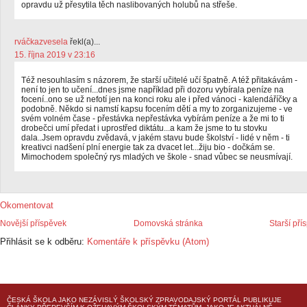
opravdu už přesytila těch naslibovaných holubů na střeše.
rváčkazvesela
řekl(a)...
15. října 2019 v 23:16
Též nesouhlasím s názorem, že starší učitelé učí špatně. A též přitakávám -
není to jen to učení...dnes jsme například při dozoru vybírala peníze na
focení..ono se už nefotí jen na konci roku ale i před vánoci - kalendáříčky a
podobně. Někdo si namstí kapsu focením dětí a my to zorganizujeme - ve
svém volném čase - přestávka nepřestávka vybírám peníze a že mi to ti
drobečci umí předat i uprostřed diktátu...a kam že jsme to tu stovku
dala..Jsem opravdu zvědavá, v jakém stavu bude školství - lidé v něm - ti
kreativci nadšení plní energie tak za dvacet let...žiju bio - dočkám se.
Mimochodem společný rys mladých ve škole - snad vůbec se neusmívají.
Okomentovat
Novější příspěvek
Domovská stránka
Starší pří
Přihlásit se k odběru:
Komentáře k příspěvku (Atom)
ČESKÁ ŠKOLA
JAKO NEZÁVISLÝ ŠKOLSKÝ ZPRAVODAJSKÝ PORTÁL PUBLIKUJE