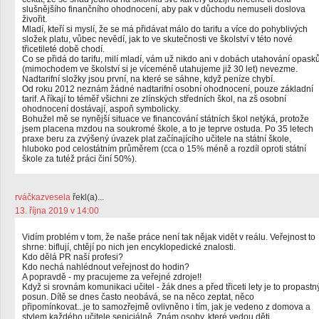
slušnějšího finančního ohodnocení, aby pak v důchodu nemuseli doslova
živořit.
Mladí, kteří si myslí, že se má přidávat málo do tarifu a více do pohyblivých
složek platu, vůbec nevědí, jak to ve skutečnosti ve školství v této nové
třicetileté době chodí.
Co se přidá do tarifu, milí mladí, vám už nikdo ani v dobách utahování opask
(mimochodem ve školství si je víceméně utahujeme již 30 let) nevezme.
Nadtarifní složky jsou první, na které se sáhne, když peníze chybí.
Od roku 2012 neznám žádné nadtarifní osobní ohodnocení, pouze základní
tarif. A říkají to téměř všichni ze zlínských středních škol, na zš osobní
ohodnocení dostávají, aspoň symbolicky.
Bohužel mě se nynější situace ve financování státních škol netýká, protože
jsem placena mzdou na soukromé škole, a to je teprve ostuda. Po 35 letech
praxe beru za zvýšený úvazek plat začínajícího učitele na státní škole,
hluboko pod celostátním průměrem (cca o 15% méně a rozdíl oproti státní
škole za tutéž práci činí 50%).
rváčkazvesela
řekl(a)...
13. října 2019 v 14:00
Vidím problém v tom, že naše práce není tak nějak vidět v reálu. Veřejnost to
shrne: biflují, chtějí po nich jen encyklopedické znalosti.
Kdo dělá PR naší profesi?
Kdo nechá nahlédnout veřejnost do hodin?
A popravdě - my pracujeme za veřejné zdroje!!
Když si srovnám komunikaci učitel - žák dnes a před třiceti lety je to propastn
posun. Dítě se dnes často neobává, se na něco zeptat, něco
připomínkovat...je to samozřejmě ovlivněno i tím, jak je vedeno z domova a
stylem každého učitele sepiciálně. Znám osoby, které vedou děti