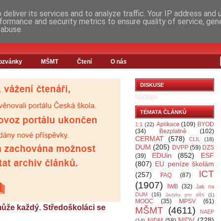
deliver its services and to analyze traffic. Your IP address and
formance and security metrics to ensure quality of service, ge
 abuse.
ozvánky
MŠMT
Čtení
O nás
DISKUSE
Načítání
TÉMATA ČLÁNKŮ
Aplikace
(109)
BYOD
1:1
(22)
(34)
Bezplatně
(102)
CERMAT
(578)
CLIL
(18)
DUM
(205)
DVPP
(59)
DZS
EDUin
(852)
ESF
(39)
(807)
EU peníze školám
ICT
(257)
FAQ
(87)
(1907)
IWB
(32)
Jak na
DUM
(16)
Jazyky pro děti
(1)
MOOC
(35)
MPSV
(61)
že každý. Středoškoláci se
MŠMT
(4611)
NAEP
NIDV
(228)
NIDM
(58)
(14)