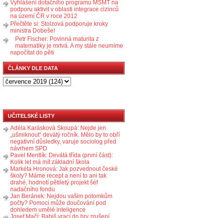
Vyhlášení dotačního programu MŠMT na
podporu aktivit v oblasti integrace cizinců
na území ČR v roce 2012
Přečtěte si: Stolzová podporuje kroky
ministra Dobeše!
Petr Fischer: Povinná maturita z
matematiky je mrtvá. A my stále neumíme
napočítat do pěti
ČLÁNKY DLE DATA
UČITELSKÉ LISTY
Adéla Karásková Skoupá: Nejde jen
„ušmiknout“ devátý ročník. Mělo by to obří
negativní důsledky, varuje sociolog před
návrhem SPD
Pavel Mentlík: Devátá třída (první část):
Kolik let má mít základní škola
Markéta Hronová: Jak pozvednout české
školy? Máme recept a není to ani tak
drahé, hodnotí pětiletý projekt šéf
nadačního fondu
Jan Beránek: Nejdou vašim potomkům
počty? Pomoci může doučování pod
dohledem umělé inteligence
Josef Mačí: Babiš vrací do hry zrušení