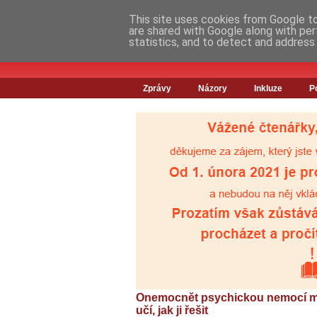
This site uses cookies from Google to 
are shared with Google along with per
statistics, and to detect and address
Zprávy
Názory
Inkluze
P
Onemocnět psychickou nemocí mů
učí, jak ji řešit