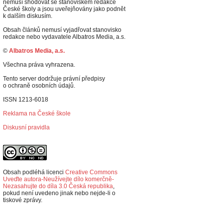
nemusí shodovat se stanoviskem redakce
České školy a jsou uveřejňovány jako podnět
k dalším diskusím.
Obsah článků nemusí vyjadřovat stanovisko
redakce nebo vydavatele Albatros Media, a.s.
©
Albatros Media, a.s.
Všechna práva vyhrazena.
Tento server dodržuje právní předpisy
o ochraně osobních údajů.
ISSN 1213-6018
Reklama na České škole
Diskusní pravidla
Obsah podléhá licenci
Creative Commons
Uveďte autora-Neužívejte dílo komerčně-
Nezasahujte do díla 3.0 Česká republika
,
p
okud není uvedeno jinak nebo nejde-li o
tiskové zprávy.