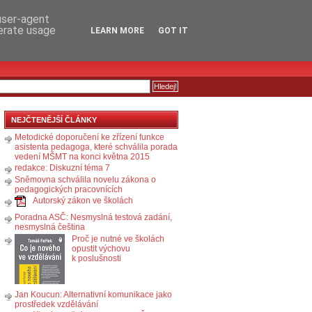
RSS
KOMENTÁŘE
 user-agent
nerate usage
LEARN MORE
GOT IT
NEJČTENĚJŠÍ ČLÁNKY
Metodické doporučení ke zřízení funkce
asistenta pedagoga, které schválila porada
vedení MŠMT na konci května 2015
redakce: Diskuzní téma 7
Sněmovna schválila novelu zákona o
pedagogických pracovnících
Autorský zákon ve školách
Poradna ASČ: Nesmyslná testová zadání,
nesmyslná čeština
Proč je nutné ve školách
opustit výchovu
k poslušnosti
Jan Koucun: Alternativní komunikace jako
prostředek vzdělávání