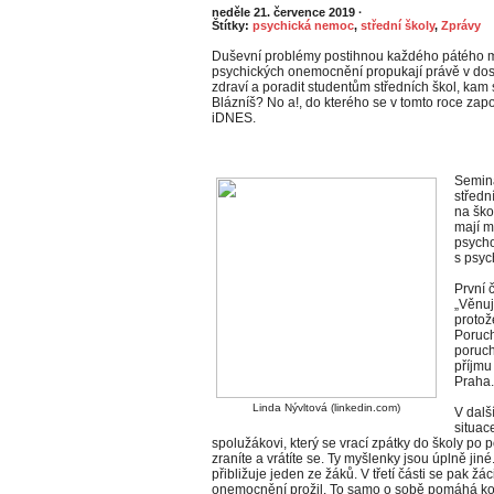
neděle 21. července 2019
·
Štítky:
psychická nemoc
,
střední školy
,
Zprávy
Duševní problémy postihnou každého pátého m
psychických onemocnění propukají právě v dosp
zdraví a poradit studentům středních škol, kam
Blázníš? No a!, do kterého se v tomto roce zapo
iDNES.
Seminá
středn
na ško
mají m
psycho
s psyc
První 
„Věnu
protože
Poruch
poruc
příjmu
Praha.
Linda Nývltová (linkedin.com)
V dalš
situac
spolužákovi, který se vrací zpátky do školy po 
zraníte a vrátíte se. Ty myšlenky jsou úplně jin
přibližuje jeden ze žáků. V třetí části se pak žá
onemocnění prožil. To samo o sobě pomáhá ko