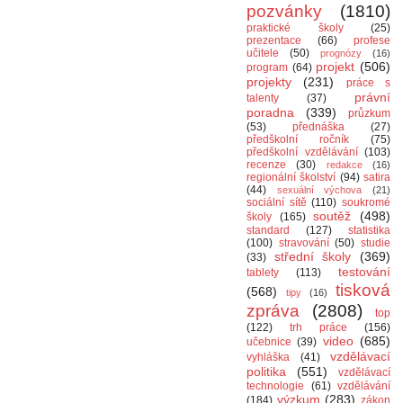
pozvánky
(1810)
praktické školy
(25)
prezentace
(66)
profese
učitele
(50)
prognózy
(16)
projekt
(506)
program
(64)
projekty
(231)
práce s
právní
talenty
(37)
poradna
(339)
průzkum
(53)
přednáška
(27)
předškolní ročník
(75)
předškolní vzdělávání
(103)
recenze
(30)
redakce
(16)
regionální školství
(94)
satira
(44)
sexuální výchova
(21)
sociální sítě
(110)
soukromé
soutěž
(498)
školy
(165)
standard
(127)
statistika
(100)
stravování
(50)
studie
střední školy
(369)
(33)
testování
tablety
(113)
tisková
(568)
tipy
(16)
zpráva
(2808)
top
(122)
trh práce
(156)
video
(685)
učebnice
(39)
vzdělávací
vyhláška
(41)
politika
(551)
vzdělávací
technologie
(61)
vzdělávání
výzkum
(283)
(184)
zákon