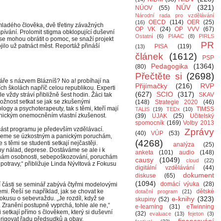
NÚV
(321)
NÚOV
(55)
Národní rada pro vzdělávání
OECD
(114)
OER
(25)
(16)
ladého člověka, dvě třetiny závažných
OP VK
(24)
OP VVV
(67)
ívání. Prolomit stigma obklopující duševní
Ostatní
(6)
PIAAC
(8)
PIRLS
 se mohou obrátit o pomoc, se snaží projekt
PR
jilo už patnáct měst. Reportáž přináší
PISA
(119)
(13)
článek
(1612)
PSP
Pedagogika
(1364)
(80)
Přečtěte si
(2698)
ře s názvem Blázníš? No a! probíhají na
Přijímačky
(216)
RVP
ích školách napříč celou republikou. Experti
(627)
SCIO
(317)
le vždy stráví přibližně šest hodin. Žáci tak
SKAV
ožnost setkat se jak se zkušenými
(148)
Strategie 2020
(46)
logy a psychoterapeuty, tak s těmi, kteří mají
TIMSS
TALIS
(19)
TEDx
(10)
hickým onemocněním vlastní zkušenost.
(39)
UJAK
(25)
Učitelský
spomocník
(169)
Volby 2013
část programu je především vzdělávací.
Zprávy
(40)
VÚP
(53)
jeme se úzkostným a panickým poruchám,
(4268)
 s těmi se studenti setkají nejčastěji.
analýza
(25)
y nálad, deprese. Dostáváme se ale i k
anketa
(101)
audio
(148)
hám osobnosti, sebepoškozování, poruchám
causy
(1049)
cloud
(22)
 potravy,“ přibližuje Linda Nývltová z Fokusu
digitální vzdělávání
(44)
dokument
diskuse
(65)
(1094)
domácí výuka
(28)
í části se seminář zabývá čtyřmi modelovými
emi. Řeší se například, jak se chovat ke
dětské
dotační program
(21)
pokusu o sebevraždu. „Je rozdíl, když se
e-knihy
(323)
skupiny
(52)
é. Zranění postupně vyprchá, tohle ale ne,“
e-learning
(31)
eTwinning
ci setkají přímo s člověkem, který si duševní
(32)
evaluace
(13)
fejeton
(3)
rigovat řadu předsudků a obav.