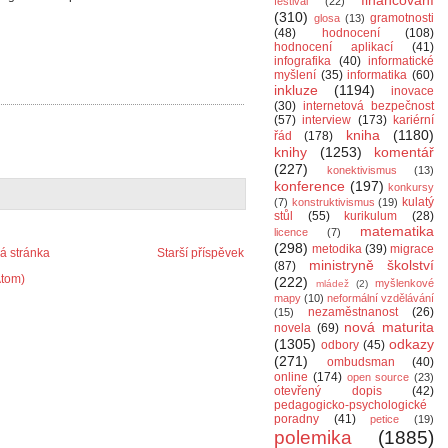
financování
festival
(22)
(310)
gramotnosti
glosa
(13)
(48)
hodnocení
(108)
hodnocení aplikací
(41)
infografika
(40)
informatické
myšlení
(35)
informatika
(60)
inkluze
(1194)
inovace
(30)
internetová bezpečnost
(57)
interview
(173)
kariérní
kniha
(1180)
řád
(178)
knihy
(1253)
komentář
(227)
konektivismus
(13)
konference
(197)
konkursy
kulatý
(7)
konstruktivismus
(19)
stůl
(55)
kurikulum
(28)
matematika
licence
(7)
(298)
metodika
(39)
migrace
 stránka
Starší příspěvek
ministryně školství
(87)
Atom)
(222)
myšlenkové
mládež
(2)
mapy
(10)
neformální vzdělávání
nezaměstnanost
(26)
(15)
nová maturita
novela
(69)
(1305)
odkazy
odbory
(45)
(271)
ombudsman
(40)
online
(174)
open source
(23)
otevřený dopis
(42)
pedagogicko-psychologické
poradny
(41)
petice
(19)
polemika
(1885)