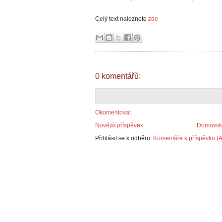
Celý text naleznete
zde
0 komentářů:
Okomentovat
Novější příspěvek
Domovská
Přihlásit se k odběru:
Komentáře k příspěvku (