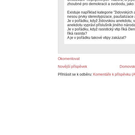
zhoubné pro demokracii a svobodu, jako 
Existuje například kategorie "židovských
nesou prvky stereotypizace, paušalizace 
Je v pořádku, když židovskou anekdotu, vy
anekdotu vypráví příslušník jiného národa
Je v pořádku, když rasistický vtip říká čl
říká rasista?
A je v pořádku takové vtipy zakázat?
Okomentovat
Novější příspěvek
Domovská
Přihlásit se k odběru:
Komentáře k příspěvku (