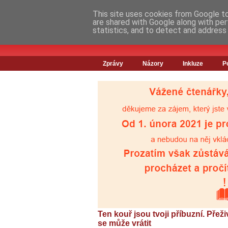
This site uses cookies from Google to 
are shared with Google along with per
statistics, and to detect and address
Zprávy
Názory
Inkluze
P
Ten kouř jsou tvoji příbuzní. Přeži
se může vrátit