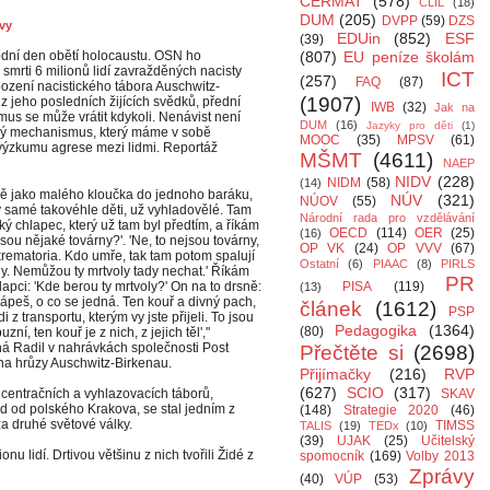
CERMAT
(578)
CLIL
(18)
DUM
(205)
DVPP
(59)
DZS
vy
EDUin
(852)
ESF
(39)
odní den obětí holocaustu. OSN ho
(807)
EU peníze školám
 smrti 6 milionů lidí zavražděných nacisty
ICT
(257)
FAQ
(87)
ození nacistického tábora Auschwitz-
(1907)
z jeho posledních žijících svědků, přední
IWB
(32)
Jak na
mus se může vrátit kdykoli. Nenávist není
DUM
(16)
Jazyky pro děti
(1)
vý mechanismus, který máme v sobě
MOOC
(35)
MPSV
(61)
 výzkumu agrese mezi lidmi. Reportáž
MŠMT
(4611)
NAEP
NIDV
(228)
NIDM
(58)
(14)
mě jako malého kloučka do jednoho baráku,
NÚV
(321)
NÚOV
(55)
y samé takovéhle děti, už vyhladovělé. Tam
Národní rada pro vzdělávání
ký chlapec, který už tam byl předtím, a říkám
OECD
(114)
OER
(25)
(16)
jsou nějaké továrny?'. 'Ne, to nejsou továrny,
OP VK
(24)
OP VVV
(67)
krematoria. Kdo umře, tak tam potom spalují
Ostatní
(6)
PIAAC
(8)
PIRLS
ly. Nemůžou ty mrtvoly tady nechat.' Říkám
PR
apci: 'Kde berou ty mrtvoly?' On na to drsně:
PISA
(119)
(13)
ápeš, o co se jedná. Ten kouř a divný pach,
článek
(1612)
PSP
idi z transportu, kterým vy jste přijeli. To jsou
Pedagogika
(1364)
(80)
buzní, ten kouř je z nich, z jejich těl',"
á Radil v nahrávkách společnosti Post
Přečtěte si
(2698)
na hrůzy Auschwitz-Birkenau.
Přijímačky
(216)
RVP
(627)
SCIO
(317)
entračních a vyhlazovacích táborů,
SKAV
d od polského Krakova, se stal jedním z
(148)
Strategie 2020
(46)
za druhé světové války.
TIMSS
TALIS
(19)
TEDx
(10)
(39)
UJAK
(25)
Učitelský
 lidí. Drtivou většinu z nich tvořili Židé z
spomocník
(169)
Volby 2013
Zprávy
(40)
VÚP
(53)