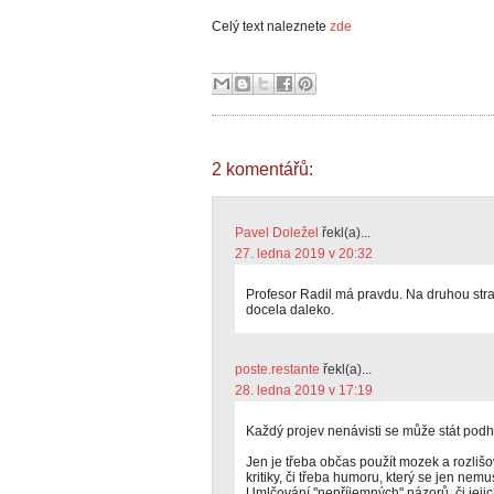
Celý text naleznete
zde
2 komentářů:
Pavel Doležel
řekl(a)...
27. ledna 2019 v 20:32
Profesor Radil má pravdu. Na druhou stran
docela daleko.
poste.restante
řekl(a)...
28. ledna 2019 v 17:19
Každý projev nenávisti se může stát pod
Jen je třeba občas použít mozek a rozlišo
kritiky, či třeba humoru, který se jen nemu
Umlčování "nepříjemných" názorů, či jejich