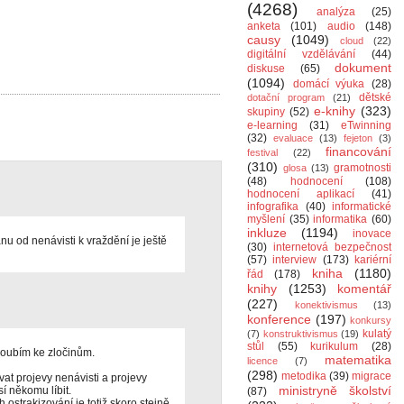
(4268)
analýza
(25)
anketa
(101)
audio
(148)
causy
(1049)
cloud
(22)
digitální vzdělávání
(44)
dokument
diskuse
(65)
(1094)
domácí výuka
(28)
dětské
dotační program
(21)
e-knihy
(323)
skupiny
(52)
e-learning
(31)
eTwinning
(32)
evaluace
(13)
fejeton
(3)
financování
festival
(22)
(310)
gramotnosti
glosa
(13)
(48)
hodnocení
(108)
hodnocení aplikací
(41)
infografika
(40)
informatické
myšlení
(35)
informatika
(60)
inkluze
(1194)
inovace
u od nenávisti k vraždění je ještě
(30)
internetová bezpečnost
(57)
interview
(173)
kariérní
kniha
(1180)
řád
(178)
knihy
(1253)
komentář
(227)
konektivismus
(13)
konference
(197)
konkursy
kulatý
(7)
konstruktivismus
(19)
stůl
(55)
kurikulum
(28)
houbím ke zločinům.
matematika
licence
(7)
(298)
metodika
(39)
migrace
vat projevy nenávisti a projevy
ministryně školství
sí někomu líbit.
(87)
 ostrakizování je totiž skoro stejně