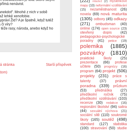
(222)
myšlenkové
mládež
(2)
přímá nenávist.
mapy
(10)
neformální vzdělávání
nezaměstnanost
(26)
(15)
 anekdot". Mnohé z nich v sobě
nová maturita
novela
(69)
až lehké xenofobie.
(1305)
odkazy
odbory
(45)
práví Žid? A je špatně, když tutéž
(271)
ombudsman
(40)
 či víry?
en téže rasy, národa, anebo když ho
online
(174)
open source
(23)
otevřený dopis
(42)
pedagogicko-psychologické
poradny
(41)
petice
(19)
polemika
(1885)
pozvánky
(1810)
praktické školy
(25)
prezentace
(66)
profese
 stránka
Starší příspěvek
učitele
(50)
prognózy
(16)
projekt
(506)
program
(64)
Atom)
projekty
(231)
práce s
právní
talenty
(37)
poradna
(339)
průzkum
(53)
přednáška
(27)
předškolní ročník
(75)
předškolní vzdělávání
(103)
recenze
(30)
redakce
(16)
regionální školství
(94)
satira
(44)
sexuální výchova
(21)
sociální sítě
(110)
soukromé
soutěž
(498)
školy
(165)
standard
(127)
statistika
(100)
stravování
(50)
studie