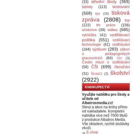
střední školy
(369)
(33)
testování
tablety
(113)
tisková
(568)
tipy
(16)
zpráva
(2808)
top
(122)
trh práce
(156)
video
(685)
učebnice
(39)
vzdělávací
vyhláška
(41)
politika
(551)
vzdělávací
technologie
(61)
vzdělávání
výzkum
(283)
(184)
zákon
o pedagogických
pracovnících
(64)
ÚIV
(3)
Česko mluví o vzdělávání
ČŠI
(699)
(58)
čtenářství
školství
(31)
Škola21
(3)
(2922)
KNIHKUPECTVÍ
Využijte nabídku pro školy a
učitele od
Albatrosmedia.cz!
Slevy a akce na knihy přímo
od nakladatele. Kompletní
nabídka více než 7000 titulů
z produkce Albatros Media.
Vše skladem, rychlé dodávky
zboží.
E-shop