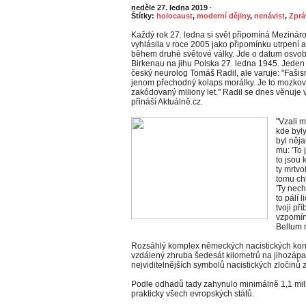
neděle 27. ledna 2019
·
Štítky:
holocaust
,
moderní dějiny
,
nenávist
,
Zprá
Každý rok 27. ledna si svět připomíná Mezinár
vyhlásila v roce 2005 jako připomínku utrpení a
během druhé světové války. Jde o datum osvob
Birkenau na jihu Polska 27. ledna 1945. Jeden 
český neurolog Tomáš Radil, ale varuje: "Fašis
jenom přechodný kolaps morálky. Je to mozko
zakódovaný miliony let." Radil se dnes věnuje
přináší Aktuálně.cz.
"Vzali 
kde byl
byl něja
mu: 'To 
to jsou 
ty mrtvo
tomu chl
'Ty nech
to pálí l
tvoji pří
vzpomín
Bellum 
Rozsáhlý komplex německých nacistických konc
vzdálený zhruba šedesát kilometrů na jihozápa
nejviditelnějších symbolů nacistických zločinů 
Podle odhadů tady zahynulo minimálně 1,1 milionu
prakticky všech evropských států.