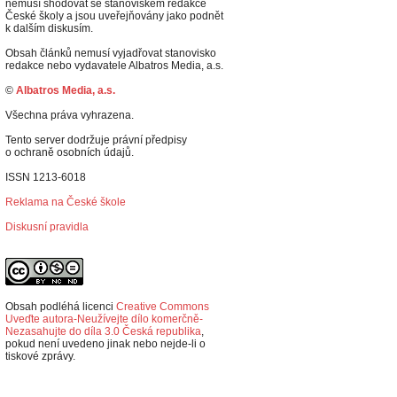
nemusí shodovat se stanoviskem redakce
České školy a jsou uveřejňovány jako podnět
k dalším diskusím.
Obsah článků nemusí vyjadřovat stanovisko
redakce nebo vydavatele Albatros Media, a.s.
©
Albatros Media, a.s.
Všechna práva vyhrazena.
Tento server dodržuje právní předpisy
o ochraně osobních údajů.
ISSN 1213-6018
Reklama na České škole
Diskusní pravidla
Obsah podléhá licenci
Creative Commons
Uveďte autora-Neužívejte dílo komerčně-
Nezasahujte do díla 3.0 Česká republika
,
p
okud není uvedeno jinak nebo nejde-li o
tiskové zprávy.