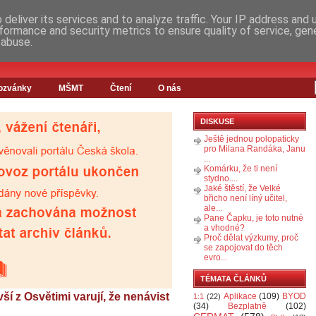
deliver its services and to analyze traffic. Your IP address and
formance and security metrics to ensure quality of service, ge
 abuse.
ozvánky
MŠMT
Čtení
O nás
DISKUSE
Ještě jednou polopaticky
pro Milana Randáka, Janu
...
Komárku, že ti není
stydno....
Jaké štěstí, že Velké
břicho není líný učitel,
ale...
Pane Čapku, je toto nutné
a vhodné?
Proč dělat výzkumy, proč
se zapojovat do těch
evro...
TÉMATA ČLÁNKŮ
vší z Osvětimi varují, že nenávist
Aplikace
(109)
BYOD
1:1
(22)
(34)
Bezplatně
(102)