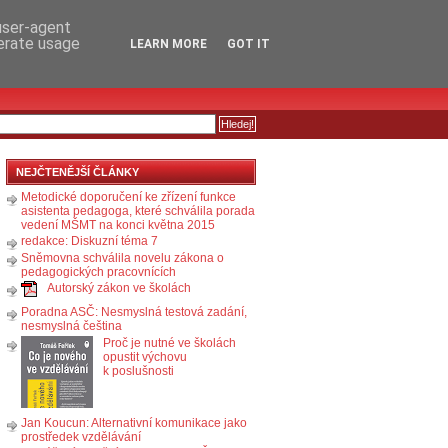
RSS
KOMENTÁŘE
 user-agent
nerate usage
LEARN MORE
GOT IT
NEJČTENĚJŠÍ ČLÁNKY
Metodické doporučení ke zřízení funkce
asistenta pedagoga, které schválila porada
vedení MŠMT na konci května 2015
redakce: Diskuzní téma 7
Sněmovna schválila novelu zákona o
pedagogických pracovnících
Autorský zákon ve školách
Poradna ASČ: Nesmyslná testová zadání,
nesmyslná čeština
Proč je nutné ve školách
opustit výchovu
k poslušnosti
Jan Koucun: Alternativní komunikace jako
prostředek vzdělávání