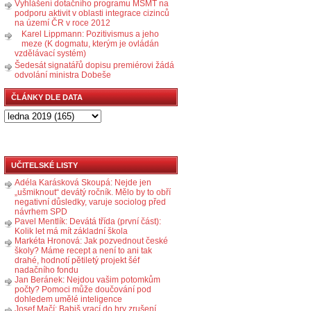
Vyhlášení dotačního programu MŠMT na
podporu aktivit v oblasti integrace cizinců
na území ČR v roce 2012
Karel Lippmann: Pozitivismus a jeho
meze (K dogmatu, kterým je ovládán
vzdělávací systém)
Šedesát signatářů dopisu premiérovi žádá
odvolání ministra Dobeše
ČLÁNKY DLE DATA
UČITELSKÉ LISTY
Adéla Karásková Skoupá: Nejde jen
„ušmiknout“ devátý ročník. Mělo by to obří
negativní důsledky, varuje sociolog před
návrhem SPD
Pavel Mentlík: Devátá třída (první část):
Kolik let má mít základní škola
Markéta Hronová: Jak pozvednout české
školy? Máme recept a není to ani tak
drahé, hodnotí pětiletý projekt šéf
nadačního fondu
Jan Beránek: Nejdou vašim potomkům
počty? Pomoci může doučování pod
dohledem umělé inteligence
Josef Mačí: Babiš vrací do hry zrušení