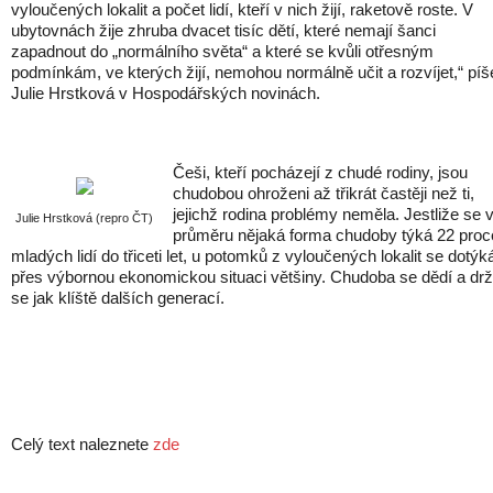
vyloučených lokalit a počet lidí, kteří v nich žijí, raketově roste. V
ubytovnách žije zhruba dvacet tisíc dětí, které nemají šanci
zapadnout do „normálního světa“ a které se kvůli otřesným
podmínkám, ve kterých žijí, nemohou normálně učit a rozvíjet,“ píš
Julie Hrstková v Hospodářských novinách.
Češi, kteří pocházejí z chudé rodiny, jsou
chudobou ohroženi až třikrát častěji než ti,
jejichž rodina problémy neměla. Jestliže se 
Julie Hrstková (repro ČT)
průměru nějaká forma chudoby týká 22 proc
mladých lidí do třiceti let, u potomků z vyloučených lokalit se dotýká
přes výbornou ekonomickou situaci většiny. Chudoba se dědí a drž
se jak klíště dalších generací.
Celý text naleznete
zde