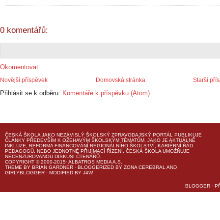
0 komentářů:
Okomentovat
Novější příspěvek
Domovská stránka
Starší pří
Přihlásit se k odběru:
Komentáře k příspěvku (Atom)
ČESKÁ ŠKOLA
JAKO NEZÁVISLÝ ŠKOLSKÝ ZPRAVODAJSKÝ PORTÁL PUBLIKUJE
ČLÁNKY PŘEDEVŠÍM K OŽEHAVÝM ŠKOLSKÝM TÉMATŮM, JAKO JE AKTUÁLNĚ
INKLUZE, REFORMA FINANCOVÁNÍ REGIONÁLNÍHO ŠKOLSTVÍ, KARIÉRNÍ ŘÁD
PEDAGOGŮ, NEBO JEDNOTNÉ PŘIJÍMACÍ ŘÍZENÍ.
ČESKÁ ŠKOLA
UMOŽŇUJE
NECENZUROVANOU DISKUSI ČTENÁŘŮ.
COPYRIGHT © 2000-2015· ALBATROS MEDIA A.S.
THEME
BY
BRIAN GARDNER
· BLOGGERIZED BY
ZONA CEREBRAL
AND
GIRLYBLOGGER
· MODIFIED BY
J4W
BLOGGER
·
P