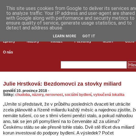
This site uses cookies from Google to deliver its services an
to analyze traffic. Your IP address and user-agent are shared
with Google along with performance and security metrics to
ensure quality of service, generate usage statistics, and to
detect and address abuse.
LEARN MORE
GOT IT
Zprávy
Názory
Inkluze
Pozvánky
MŠMT
Čtení
O nás
Julie Hrstková: Bezdomovci za stovky miliard
pondělí 10. prosince 2018
·
Štítky:
chudoba
,
názory
,
nerovnost
,
sociální bydlení
,
vyloučená lokalita
„Umíte si představit, že v průběhu posledních dvaceti let utrácíte
zcela plánovitě a řízeně miliardu každý měsíc a najednou zjistíte, ž
nemáte tušení, co se s těmi všemi penězi stalo, a pokud náhodou
ano, tak se jen při pomyšlení na to červenáte až za ušima?
Českému státu se ale přesně tohle stalo. Dvě stě třicet dva miliard
korun investoval do podpory bydlení. A výsledek? Počet