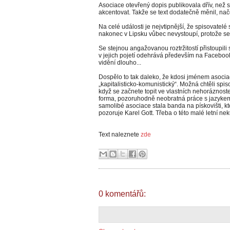
Asociace otevřený dopis publikovala dřív, než s
akcentovat. Takže se text dodatečně měnil, nače
Na celé události je nejvtipnější, že spisovatelé
nakonec v Lipsku vůbec nevystoupí, protože se
Se stejnou angažovanou roztržitostí přistoupili
v jejich pojetí odehrává především na Facebooku.
vidění dlouho...
Dospělo to tak daleko, že kdosi jménem asoci
„kapitalisticko-komunistický“. Možná chtěli spiso
když se začnete topit ve vlastních nehoráznos
forma, pozoruhodně neobratná práce s jazykem
samolibé asociace stala banda na pískovišti, kt
pozoruje Karel Gott. Třeba o této malé letní ne
Text naleznete
zde
0 komentářů: