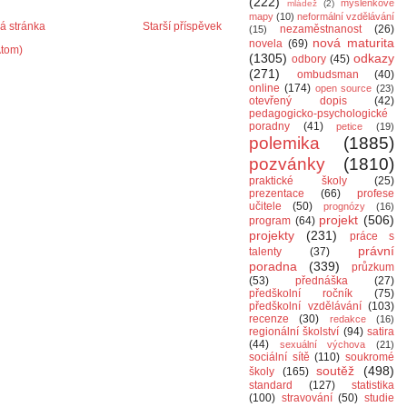
(222)
myšlenkové
mládež
(2)
mapy
(10)
neformální vzdělávání
 stránka
Starší příspěvek
nezaměstnanost
(26)
(15)
nová maturita
novela
(69)
Atom)
(1305)
odkazy
odbory
(45)
(271)
ombudsman
(40)
online
(174)
open source
(23)
otevřený dopis
(42)
pedagogicko-psychologické
poradny
(41)
petice
(19)
polemika
(1885)
pozvánky
(1810)
praktické školy
(25)
prezentace
(66)
profese
učitele
(50)
prognózy
(16)
projekt
(506)
program
(64)
projekty
(231)
práce s
právní
talenty
(37)
poradna
(339)
průzkum
(53)
přednáška
(27)
předškolní ročník
(75)
předškolní vzdělávání
(103)
recenze
(30)
redakce
(16)
regionální školství
(94)
satira
(44)
sexuální výchova
(21)
sociální sítě
(110)
soukromé
soutěž
(498)
školy
(165)
standard
(127)
statistika
(100)
stravování
(50)
studie