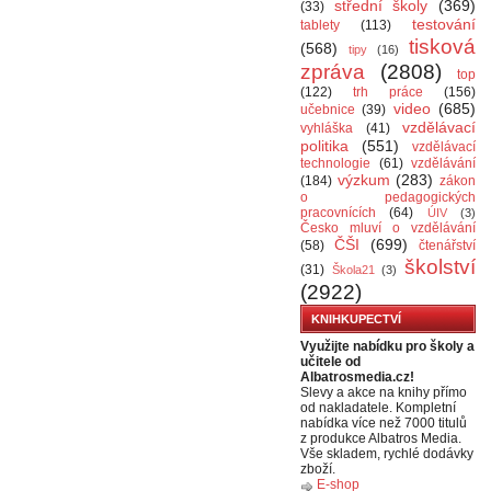
střední školy
(369)
(33)
testování
tablety
(113)
tisková
(568)
tipy
(16)
zpráva
(2808)
top
(122)
trh práce
(156)
video
(685)
učebnice
(39)
vzdělávací
vyhláška
(41)
politika
(551)
vzdělávací
technologie
(61)
vzdělávání
výzkum
(283)
(184)
zákon
o pedagogických
pracovnících
(64)
ÚIV
(3)
Česko mluví o vzdělávání
ČŠI
(699)
(58)
čtenářství
školství
(31)
Škola21
(3)
(2922)
KNIHKUPECTVÍ
Využijte nabídku pro školy a
učitele od
Albatrosmedia.cz!
Slevy a akce na knihy přímo
od nakladatele. Kompletní
nabídka více než 7000 titulů
z produkce Albatros Media.
Vše skladem, rychlé dodávky
zboží.
E-shop