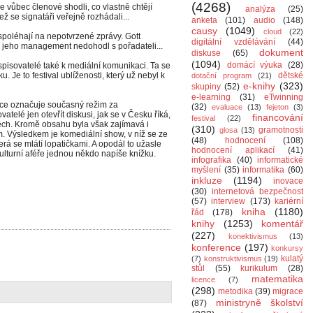
(4268)
e vůbec členové shodli, co vlastně chtějí
analýza
(25)
ž se signatáři veřejně rozhádali...
anketa
(101)
audio
(148)
causy
(1049)
cloud
(22)
 spoléhají na nepotvrzené zprávy. Gott
digitální vzdělávání
(44)
 jeho management nedohodl s pořadateli...
dokument
diskuse
(65)
(1094)
domácí výuka
(28)
 spisovatelé také k mediální komunikaci. Ta se
 Je to festival ublíženosti, který už nebyl k
dětské
dotační program
(21)
e-knihy
(323)
skupiny
(52)
e-learning
(31)
eTwinning
ace označuje současný režim za
(32)
evaluace
(13)
fejeton
(3)
vatelé jen otevřít diskusi, jak se v Česku říká,
financování
festival
(22)
tech. Kromě obsahu byla však zajímavá i
(310)
gramotnosti
glosa
(13)
. Výsledkem je komediální show, v níž se ze
(48)
hodnocení
(108)
erá se mlátí lopatičkami. A opodál to užasle
hodnocení aplikací
(41)
kulturní aféře jednou někdo napíše knížku.
infografika
(40)
informatické
myšlení
(35)
informatika
(60)
inkluze
(1194)
inovace
(30)
internetová bezpečnost
(57)
interview
(173)
kariérní
kniha
(1180)
řád
(178)
knihy
(1253)
komentář
(227)
konektivismus
(13)
konference
(197)
konkursy
kulatý
(7)
konstruktivismus
(19)
stůl
(55)
kurikulum
(28)
matematika
licence
(7)
(298)
metodika
(39)
migrace
ministryně školství
(87)