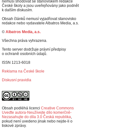
nemusí shodovat se stanoviskem redakce
České školy a jsou uveřejňovány jako podnět
k dalším diskusím.
Obsah článků nemusí vyjadřovat stanovisko
redakce nebo vydavatele Albatros Media, a.s.
©
Albatros Media, a.s.
Všechna práva vyhrazena.
Tento server dodržuje právní předpisy
o ochraně osobních údajů.
ISSN 1213-6018
Reklama na České škole
Diskusní pravidla
Obsah podléhá licenci
Creative Commons
Uveďte autora-Neužívejte dílo komerčně-
Nezasahujte do díla 3.0 Česká republika
,
p
okud není uvedeno jinak nebo nejde-li o
tiskové zprávy.