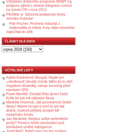
Vyhlášení dotačního programu MŠMT na
podporu aktivit v oblasti integrace cizinců
na území ČR v roce 2012
Přečtěte si: Stolzová podporuje kroky
ministra Dobeše!
Petr Fischer: Povinná maturita z
matematiky je mrtvá. A my stále neumíme
napočítat do pěti
ČLÁNKY DLE DATA
UČITELSKÉ LISTY
Adéla Karásková Skoupá: Nejde jen
„ušmiknout“ devátý ročník. Mělo by to obří
negativní důsledky, varuje sociolog před
návrhem SPD
Pavel Mentlík: Devátá třída (první část):
Kolik let má mít základní škola
Markéta Hronová: Jak pozvednout české
školy? Máme recept a není to ani tak
drahé, hodnotí pětiletý projekt šéf
nadačního fondu
Jan Beránek: Nejdou vašim potomkům
počty? Pomoci může doučování pod
dohledem umělé inteligence
Josef Mačí: Babiš vrací do hry zrušení