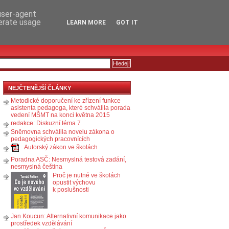
RSS
KOMENTÁŘE
 user-agent
nerate usage
LEARN MORE
GOT IT
NEJČTENĚJŠÍ ČLÁNKY
Metodické doporučení ke zřízení funkce
asistenta pedagoga, které schválila porada
vedení MŠMT na konci května 2015
redakce: Diskuzní téma 7
Sněmovna schválila novelu zákona o
pedagogických pracovnících
Autorský zákon ve školách
Poradna ASČ: Nesmyslná testová zadání,
nesmyslná čeština
Proč je nutné ve školách
opustit výchovu
k poslušnosti
Jan Koucun: Alternativní komunikace jako
prostředek vzdělávání