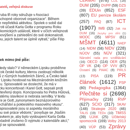
CERMAT
(578)
CLIL
(18)
DUM
(205)
DVPP
(59)
DZS
atelé
,
veřejná diskuse
EDUin
(852)
ESF
(39)
uba tři roky sdružuje v Asociaci
(807)
EU peníze školám
ceschopné oborové organizace“. Během
ICT
(257)
FAQ
(87)
e nepřetéká aktivitou. Spolek o sobě dal
(1907)
proti účasti Karla Gotta v programu Roku
IWB
(32)
Jak na
ikomických událostí, které v očích veřejnosti
DUM
(16)
Jazyky pro děti
(1)
i povýšení a zahledění do své dokonalosti.
MOOC
(35)
MPSV
(61)
jejich talent se úplně vytratí,“ píše Filip
MŠMT
(4611)
NAEP
NIDV
(228)
NIDM
(58)
(14)
NÚV
(321)
NÚOV
(55)
Národní rada pro vzdělávání
ek mimo jiné píše:
OECD
(114)
OER
(25)
(16)
OP VK
(24)
OP VVV
(67)
tedy stalo? V německém Lipsku proběhne
Ostatní
(6)
PIAAC
(8)
PIRLS
ok české kultury, kterou zastoupí několik
PR
 z různých hudebních žánrů, a Česko také
PISA
(119)
(13)
 Lipsku hostovat na Mezinárodním knižním
článek
(1612)
PSP
hu. Spisovatelé se doslechli, že má v
Pedagogika
(1364)
(80)
u koncertovat i Karel Gott, sepsali proti
tevřený dopis. Koncipovala ho Petra Hůlová,
Přečtěte si
(2698)
atému slavíkovi si nebrala servítky. V textu
Přijímačky
(216)
RVP
 že je Gott „synonymem beznázorového
(627)
SCIO
(317)
chářství a pokleslého masového vkusu“.
SKAV
 spisovatelé jsou si aspektu morálního
(148)
Strategie 2020
(46)
u své práce vědomi,“ povyšuje se „Naším
TIMSS
TALIS
(19)
TEDx
(10)
vkem je, aby bylo vystoupení Karla Gotta
(39)
UJAK
(25)
Učitelský
ladně zrušeno či vyjmuto z kalendáře akcí,“
spomocník
(169)
Volby 2013
jí se spisovatelé.
Zprávy
(40)
VÚP
(53)