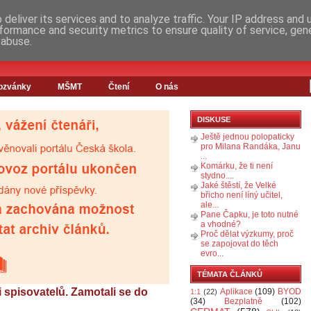
deliver its services and to analyze traffic. Your IP address and
formance and security metrics to ensure quality of service, ge
 abuse.
ozvánky
MŠMT
Čtení
O nás
DISKUSE
Ještě jednou polopaticky
pro Milana Randáka, Janu
...
Komárku, že ti není
stydno....
Jaké štěstí, že Velké
břicho není líný učitel,
ale...
Pane Čapku, je toto nutné
a vhodné?
Proč dělat výzkumy, proč
se zapojovat do těch
evro...
TÉMATA ČLÁNKŮ
i spisovatelů. Zamotali se do
Aplikace
(109)
BYOD
1:1
(22)
(34)
Bezplatně
(102)