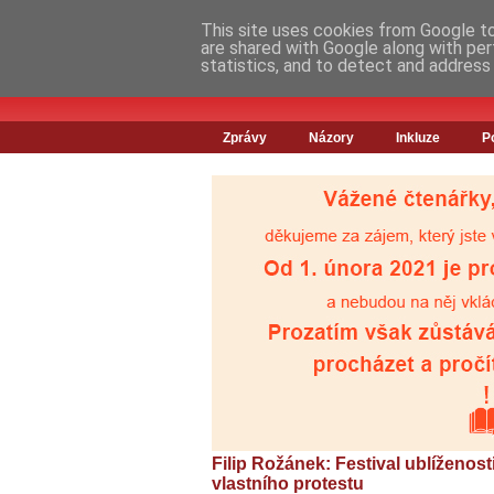
This site uses cookies from Google to 
are shared with Google along with per
statistics, and to detect and address
Zprávy
Názory
Inkluze
P
Filip Rožánek: Festival ublíženost
vlastního protestu