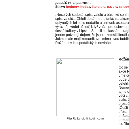
pondělí 13. srpna 2018
·
Štítky:
hodnoty
,
hudba
,
literatura
,
názory
,
spisov
„Necelých šedesát spisovatelů a básníků se zhr
spisovatelů... Chtěli dosáhnout „funkční a ak
uplynulých let se to nedařilo a ani web asociac
výrazněji vědět až teď, když začal protestovat 
české kultury v Lipsku. Spustil tím kaskádu trag
jenom potvrzují dojem, že jsou tuzemští literát
Jakmile ale mají komunikovat mimo svou bublinu, 
Rožánek v Hospodářských novinách.
Rožán
Co se 
akce R
umělců
bude v
veletr
Německ
tomu o
vůči zl
stálo,
prospě
„Čeští
přesah
požada
Filip Rožánek (linkedin.com)
bezodk
rozčilu