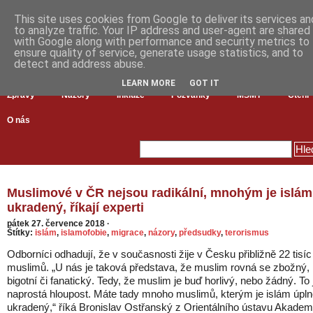
This site uses cookies from Google to deliver its services an
to analyze traffic. Your IP address and user-agent are shared
with Google along with performance and security metrics to
ensure quality of service, generate usage statistics, and to
detect and address abuse.
LEARN MORE
GOT IT
Zprávy
Názory
Inkluze
Pozvánky
MŠMT
Čtení
O nás
Muslimové v ČR nejsou radikální, mnohým je islám
ukradený, říkají experti
pátek 27. července 2018
·
Štítky:
islám
,
islamofobie
,
migrace
,
názory
,
předsudky
,
terorismus
Odborníci odhadují, že v současnosti žije v Česku přibližně 22 tisíc
muslimů. „U nás je taková představa, že muslim rovná se zbožný,
bigotní či fanatický. Tedy, že muslim je buď horlivý, nebo žádný. To 
naprostá hloupost. Máte tady mnoho muslimů, kterým je islám úpl
ukradený,“ říká Bronislav Ostřanský z Orientálního ústavu Akadem