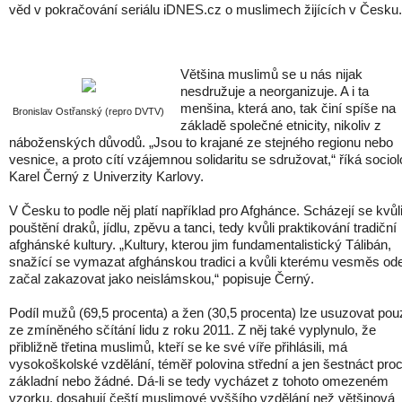
věd v pokračování seriálu iDNES.cz o muslimech žijících v Česku.
Většina muslimů se u nás nijak
nesdružuje a neorganizuje. A i ta
menšina, která ano, tak činí spíše na
Bronislav Ostřanský (repro DVTV)
základě společné etnicity, nikoliv z
náboženských důvodů. „Jsou to krajané ze stejného regionu nebo
vesnice, a proto cítí vzájemnou solidaritu se sdružovat,“ říká socio
Karel Černý z Univerzity Karlovy.
V Česku to podle něj platí například pro Afghánce. Scházejí se kvůl
pouštění draků, jídlu, zpěvu a tanci, tedy kvůli praktikování tradiční
afghánské kultury. „Kultury, kterou jim fundamentalistický Tálibán,
snažící se vymazat afghánskou tradici a kvůli kterému vesměs ode
začal zakazovat jako neislámskou,“ popisuje Černý.
Podíl mužů (69,5 procenta) a žen (30,5 procenta) lze usuzovat pou
ze zmíněného sčítání lidu z roku 2011. Z něj také vyplynulo, že
přibližně třetina muslimů, kteří se ke své víře přihlásili, má
vysokoškolské vzdělání, téměř polovina střední a jen šestnáct pro
základní nebo žádné. Dá-li se tedy vycházet z tohoto omezeném
vzorku, dosahují čeští muslimové vyššího vzdělání než většinová