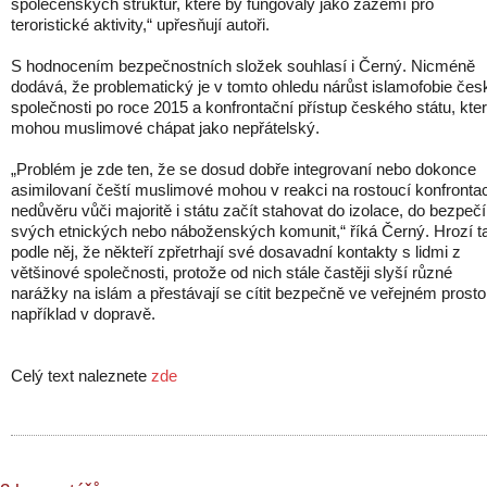
společenských struktur, které by fungovaly jako zázemí pro
teroristické aktivity,“ upřesňují autoři.
S hodnocením bezpečnostních složek souhlasí i Černý. Nicméně
dodává, že problematický je v tomto ohledu nárůst islamofobie čes
společnosti po roce 2015 a konfrontační přístup českého státu, kte
mohou muslimové chápat jako nepřátelský.
„Problém je zde ten, že se dosud dobře integrovaní nebo dokonce
asimilovaní čeští muslimové mohou v reakci na rostoucí konfrontac
nedůvěru vůči majoritě i státu začít stahovat do izolace, do bezpečí
svých etnických nebo náboženských komunit,“ říká Černý. Hrozí t
podle něj, že někteří zpřetrhají své dosavadní kontakty s lidmi z
většinové společnosti, protože od nich stále častěji slyší různé
narážky na islám a přestávají se cítit bezpečně ve veřejném prosto
například v dopravě.
Celý text naleznete
zde