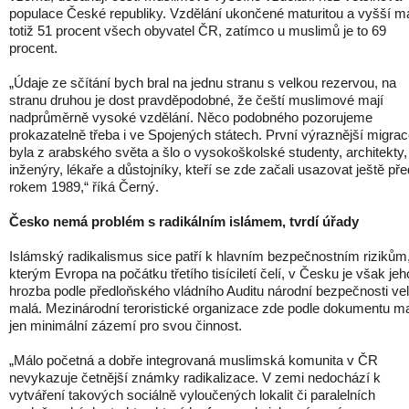
populace České republiky. Vzdělání ukončené maturitou a vyšší m
totiž 51 procent všech obyvatel ČR, zatímco u muslimů je to 69
procent.
„Údaje ze sčítání bych bral na jednu stranu s velkou rezervou, na
stranu druhou je dost pravděpodobné, že čeští muslimové mají
nadprůměrně vysoké vzdělání. Něco podobného pozorujeme
prokazatelně třeba i ve Spojených státech. První výraznější migra
byla z arabského světa a šlo o vysokoškolské studenty, architekty,
inženýry, lékaře a důstojníky, kteří se zde začali usazovat ještě pře
rokem 1989,“ říká Černý.
Česko nemá problém s radikálním islámem, tvrdí úřady
Islámský radikalismus sice patří k hlavním bezpečnostním rizikům
kterým Evropa na počátku třetího tisíciletí čelí, v Česku je však jeh
hrozba podle předloňského vládního Auditu národní bezpečnosti ve
malá. Mezinárodní teroristické organizace zde podle dokumentu ma
jen minimální zázemí pro svou činnost.
„Málo početná a dobře integrovaná muslimská komunita v ČR
nevykazuje četnější známky radikalizace. V zemi nedochází k
vytváření takových sociálně vyloučených lokalit či paralelních