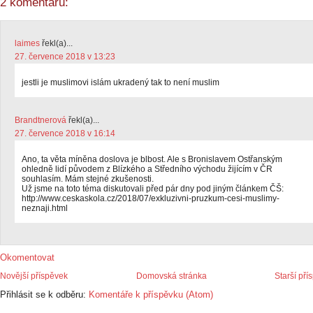
2 komentářů:
laimes
řekl(a)...
27. července 2018 v 13:23
jestli je muslimovi islám ukradený tak to není muslim
Brandtnerová
řekl(a)...
27. července 2018 v 16:14
Ano, ta věta míněna doslova je blbost. Ale s Bronislavem Ostřanským
ohledně lidí původem z Blízkého a Středního východu žijícím v ČR
souhlasím. Mám stejné zkušenosti.
Už jsme na toto téma diskutovali před pár dny pod jiným článkem ČŠ:
http://www.ceskaskola.cz/2018/07/exkluzivni-pruzkum-cesi-muslimy-
neznaji.html
Okomentovat
Novější příspěvek
Domovská stránka
Starší pří
Přihlásit se k odběru:
Komentáře k příspěvku (Atom)