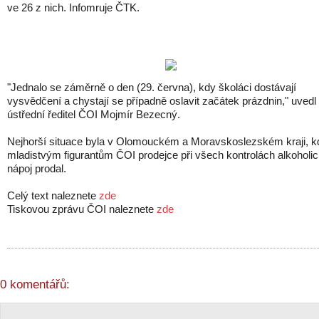
ve 26 z nich. Infomruje ČTK.
"Jednalo se záměrně o den (29. června), kdy školáci dostávají
vysvědčení a chystají se případně oslavit začátek prázdnin," uvedl
ústřední ředitel ČOI Mojmír Bezecný.
Nejhorší situace byla v Olomouckém a Moravskoslezském kraji, k
mladistvým figurantům ČOI prodejce při všech kontrolách alkoholi
nápoj prodal.
Celý text naleznete
zde
Tiskovou zprávu ČOI naleznete
zde
0 komentářů: