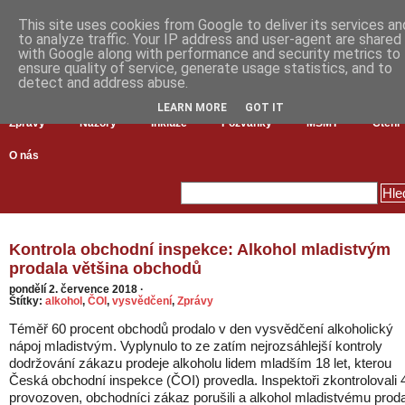
This site uses cookies from Google to deliver its services an
to analyze traffic. Your IP address and user-agent are shared
with Google along with performance and security metrics to
ensure quality of service, generate usage statistics, and to
detect and address abuse.
LEARN MORE
GOT IT
Zprávy
Názory
Inkluze
Pozvánky
MŠMT
Čtení
O nás
Kontrola obchodní inspekce: Alkohol mladistvým
prodala většina obchodů
pondělí 2. července 2018
·
Štítky:
alkohol
,
ČOI
,
vysvědčení
,
Zprávy
Téměř 60 procent obchodů prodalo v den vysvědčení alkoholický
nápoj mladistvým. Vyplynulo to ze zatím nejrozsáhlejší kontroly
dodržování zákazu prodeje alkoholu lidem mladším 18 let, kterou
Česká obchodní inspekce (ČOI) provedla. Inspektoři zkontrolovali 
provozoven, obchodníci zákaz porušili a alkohol mladistvému proda