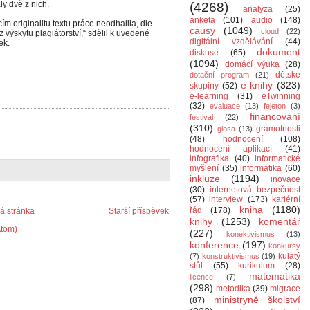
y dvě z nich.
(4268)
analýza
(25)
anketa
(101)
audio
(148)
m originalitu textu práce neodhalila, dle
causy
(1049)
cloud
(22)
z výskytu plagiátorství,“ sdělil k uvedené
digitální vzdělávání
(44)
ek.
dokument
diskuse
(65)
(1094)
domácí výuka
(28)
dětské
dotační program
(21)
e-knihy
(323)
skupiny
(52)
e-learning
(31)
eTwinning
(32)
evaluace
(13)
fejeton
(3)
financování
festival
(22)
(310)
gramotnosti
glosa
(13)
(48)
hodnocení
(108)
hodnocení aplikací
(41)
infografika
(40)
informatické
myšlení
(35)
informatika
(60)
inkluze
(1194)
inovace
(30)
internetová bezpečnost
(57)
interview
(173)
kariérní
kniha
(1180)
řád
(178)
 stránka
Starší příspěvek
knihy
(1253)
komentář
Atom)
(227)
konektivismus
(13)
konference
(197)
konkursy
kulatý
(7)
konstruktivismus
(19)
stůl
(55)
kurikulum
(28)
matematika
licence
(7)
(298)
metodika
(39)
migrace
ministryně školství
(87)