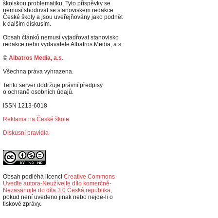
školskou problematiku. Tyto příspěvky se
nemusí shodovat se stanoviskem redakce
České školy a jsou uveřejňovány jako podnět
k dalším diskusím.
Obsah článků nemusí vyjadřovat stanovisko
redakce nebo vydavatele Albatros Media, a.s.
©
Albatros Media, a.s.
Všechna práva vyhrazena.
Tento server dodržuje právní předpisy
o ochraně osobních údajů.
ISSN 1213-6018
Reklama na České škole
Diskusní pravidla
Obsah podléhá licenci
Creative Commons
Uveďte autora-Neužívejte dílo komerčně-
Nezasahujte do díla 3.0 Česká republika
,
p
okud není uvedeno jinak nebo nejde-li o
tiskové zprávy.