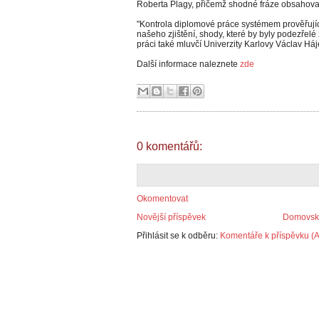
Roberta Plagy, přičemž shodné fráze obsahoval
"Kontrola diplomové práce systémem prověřující
našeho zjištění, shody, které by byly podezřelé 
práci také mluvčí Univerzity Karlovy Václav Háj
Další informace naleznete
zde
0 komentářů:
Okomentovat
Novější příspěvek
Domovská
Přihlásit se k odběru:
Komentáře k příspěvku (