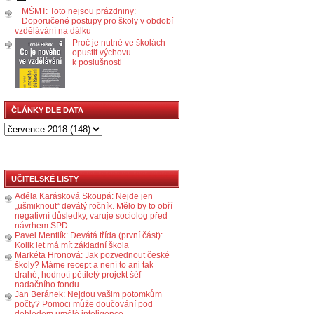
MŠMT: Toto nejsou prázdniny:
Doporučené postupy pro školy v období
vzdělávání na dálku
Proč je nutné ve školách
opustit výchovu
k poslušnosti
ČLÁNKY DLE DATA
UČITELSKÉ LISTY
Adéla Karásková Skoupá: Nejde jen
„ušmiknout“ devátý ročník. Mělo by to obří
negativní důsledky, varuje sociolog před
návrhem SPD
Pavel Mentlík: Devátá třída (první část):
Kolik let má mít základní škola
Markéta Hronová: Jak pozvednout české
školy? Máme recept a není to ani tak
drahé, hodnotí pětiletý projekt šéf
nadačního fondu
Jan Beránek: Nejdou vašim potomkům
počty? Pomoci může doučování pod
dohledem umělé inteligence