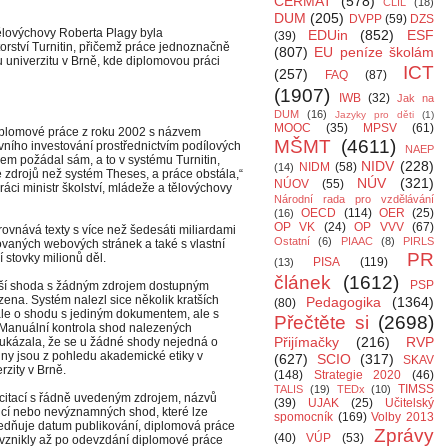
CERMAT
(578)
CLIL
(18)
DUM
(205)
DVPP
(59)
DZS
tělovýchovy Roberta Plagy byla
EDUin
(852)
ESF
(39)
rství Turnitin, přičemž práce jednoznačně
(807)
EU peníze školám
 univerzitu v Brně, kde diplomovou práci
ICT
(257)
FAQ
(87)
(1907)
IWB
(32)
Jak na
DUM
(16)
Jazyky pro děti
(1)
MOOC
(35)
MPSV
(61)
iplomové práce z roku 2002 s názvem
MŠMT
(4611)
ního investování prostřednictvím podílových
NAEP
em požádal sám, a to v systému Turnitin,
NIDV
(228)
NIDM
(58)
(14)
e zdrojů než systém Theses, a práce obstála,“
NÚV
(321)
NÚOV
(55)
práci ministr školství, mládeže a tělovýchovy
Národní rada pro vzdělávání
OECD
(114)
OER
(25)
(16)
OP VK
(24)
OP VVV
(67)
rovnává texty s více než šedesáti miliardami
Ostatní
(6)
PIAAC
(8)
PIRLS
vovaných webových stránek a také s vlastní
PR
 stovky milionů děl.
PISA
(119)
(13)
článek
(1612)
PSP
ší shoda s žádným zdrojem dostupným
zena. Systém nalezl sice několik kratších
Pedagogika
(1364)
(80)
ale o shodu s jediným dokumentem, ale s
Přečtěte si
(2698)
anuální kontrola shod nalezených
Přijímačky
(216)
RVP
 ukázala, že se u žádné shody nejedná o
chny jsou z pohledu akademické etiky v
(627)
SCIO
(317)
SKAV
rzity v Brně.
(148)
Strategie 2020
(46)
TIMSS
TALIS
(19)
TEDx
(10)
h citací s řádně uvedeným zdrojem, názvů
(39)
UJAK
(25)
Učitelský
tucí nebo nevýznamných shod, které lze
spomocník
(169)
Volby 2013
edňuje datum publikování, diplomová práce
Zprávy
(40)
VÚP
(53)
 vznikly až po odevzdání diplomové práce