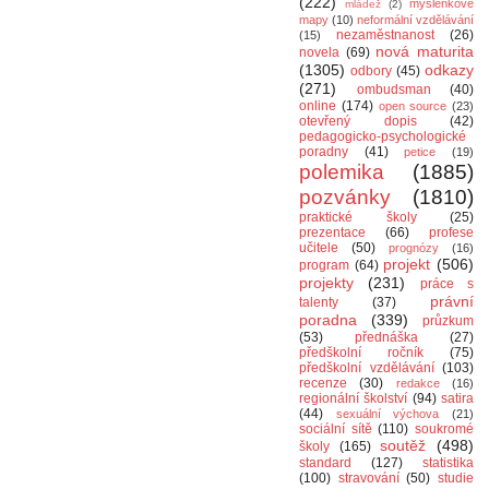
(222)
myšlenkové
mládež
(2)
mapy
(10)
neformální vzdělávání
nezaměstnanost
(26)
(15)
nová maturita
novela
(69)
(1305)
odkazy
odbory
(45)
(271)
ombudsman
(40)
online
(174)
open source
(23)
otevřený dopis
(42)
pedagogicko-psychologické
poradny
(41)
petice
(19)
polemika
(1885)
pozvánky
(1810)
praktické školy
(25)
prezentace
(66)
profese
učitele
(50)
prognózy
(16)
projekt
(506)
program
(64)
projekty
(231)
práce s
právní
talenty
(37)
poradna
(339)
průzkum
(53)
přednáška
(27)
předškolní ročník
(75)
předškolní vzdělávání
(103)
recenze
(30)
redakce
(16)
regionální školství
(94)
satira
(44)
sexuální výchova
(21)
sociální sítě
(110)
soukromé
soutěž
(498)
školy
(165)
standard
(127)
statistika
(100)
stravování
(50)
studie