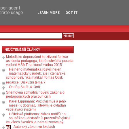
RSS
KOMENTÁŘE
 user-agent
nerate usage
LEARN MORE
GOT IT
NEJČTENĚJŠÍ ČLÁNKY
Metodické doporučení ke zřízení funkce
asistenta pedagoga, které schválila porada
vedení MŠMT na konci května 2015
Hejného matematika rozvíjí nejen
matematický úsudek, ale i čtenářské
schopnosti, říká matikář Tomáš Otisk
redakce: Diskuzní téma 7
Ondřej Šteffl: 4+3=8
Sněmovna schválila novelu zákona o
pedagogických pracovnících
Karel Lippmann: Pozitivismus a jeho
meze (K dogmatu, kterým je ovládán
vzdělávací systém)
Učitelská platforma: Nárok rodičů na
souběžnou distanční i prezenční výuku
ve všech školách je nerealizovatelný
Autorský zákon ve školách