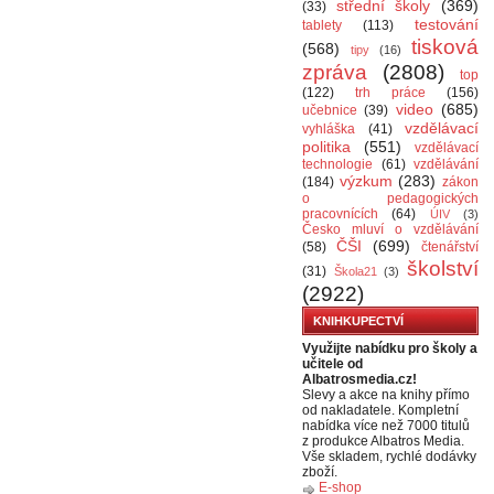
střední školy
(369)
(33)
testování
tablety
(113)
tisková
(568)
tipy
(16)
zpráva
(2808)
top
(122)
trh práce
(156)
video
(685)
učebnice
(39)
vzdělávací
vyhláška
(41)
politika
(551)
vzdělávací
technologie
(61)
vzdělávání
výzkum
(283)
(184)
zákon
o pedagogických
pracovnících
(64)
ÚIV
(3)
Česko mluví o vzdělávání
ČŠI
(699)
(58)
čtenářství
školství
(31)
Škola21
(3)
(2922)
KNIHKUPECTVÍ
Využijte nabídku pro školy a
učitele od
Albatrosmedia.cz!
Slevy a akce na knihy přímo
od nakladatele. Kompletní
nabídka více než 7000 titulů
z produkce Albatros Media.
Vše skladem, rychlé dodávky
zboží.
E-shop