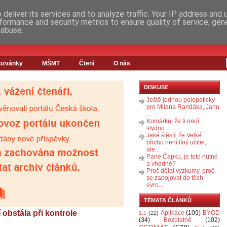
deliver its services and to analyze traffic. Your IP address and
formance and security metrics to ensure quality of service, ge
 abuse.
ozvánky
MŠMT
Čtení
O nás
DISKUSE
Ještě jednou polopaticky
pro Milana Randáka, Janu
...
Komárku, že ti není
stydno....
Jaké štěstí, že Velké
břicho není líný učitel,
ale...
Pane Čapku, je toto nutné
a vhodné?
Proč dělat výzkumy, proč
se zapojovat do těch
evro...
TÉMATA ČLÁNKŮ
 obstála při kontrole
Aplikace
(109)
BYOD
1:1
(22)
(34)
Bezplatně
(102)