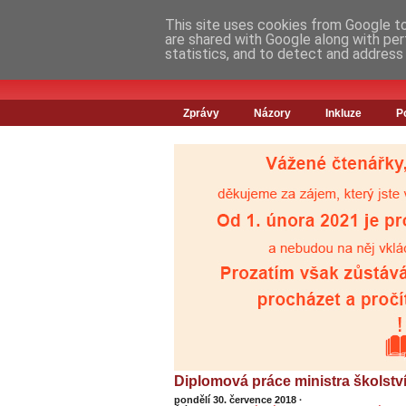
This site uses cookies from Google to 
are shared with Google along with per
statistics, and to detect and address
Zprávy
Názory
Inkluze
P
Diplomová práce ministra školství
pondělí 30. července 2018
·