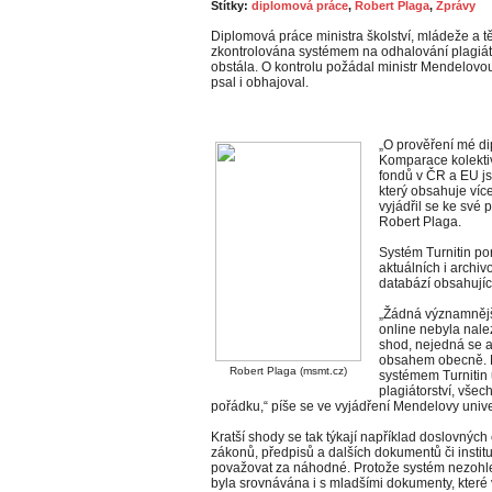
Štítky:
diplomová práce
,
Robert Plaga
,
Zprávy
Diplomová práce ministra školství, mládeže a 
zkontrolována systémem na odhalování plagiáto
obstála. O kontrolu požádal ministr Mendelovou
psal i obhajoval.
„O prověření mé d
Komparace kolektiv
fondů v ČR a EU js
který obsahuje víc
vyjádřil se ke své 
Robert Plaga.
Systém Turnitin po
aktuálních i archi
databází obsahující
„Žádná významněj
online nebyla nale
shod, nejedná se 
obsahem obecně. M
Robert Plaga (msmt.cz)
systémem Turnitin
plagiátorství, vše
pořádku,“ píše se ve vyjádření Mendelovy unive
Kratší shody se tak týkají například doslovnýc
zákonů, předpisů a dalších dokumentů či insti
považovat za náhodné. Protože systém nezohl
byla srovnávána i s mladšími dokumenty, které