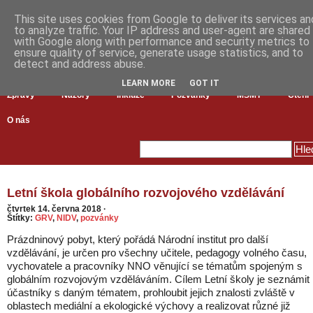
This site uses cookies from Google to deliver its services an
to analyze traffic. Your IP address and user-agent are shared
with Google along with performance and security metrics to
ensure quality of service, generate usage statistics, and to
detect and address abuse.
LEARN MORE
GOT IT
Zprávy
Názory
Inkluze
Pozvánky
MŠMT
Čtení
O nás
Letní škola globálního rozvojového vzdělávání
čtvrtek 14. června 2018
·
Štítky:
GRV
,
NIDV
,
pozvánky
Prázdninový pobyt, který pořádá Národní institut pro další
vzdělávání, je určen pro všechny učitele, pedagogy volného času,
vychovatele a pracovníky NNO věnující se tématům spojeným s
globálním rozvojovým vzděláváním. Cílem Letní školy je seznámit
účastníky s daným tématem, prohloubit jejich znalosti zvláště v
oblastech mediální a ekologické výchovy a realizovat různé již