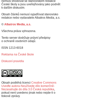
nemusí shodovat se stanoviskem redakce
České školy a jsou uveřejňovány jako podnět
k dalším diskusím.
Obsah článků nemusí vyjadřovat stanovisko
redakce nebo vydavatele Albatros Media, a.s.
©
Albatros Media, a.s.
Všechna práva vyhrazena.
Tento server dodržuje právní předpisy
o ochraně osobních údajů.
ISSN 1213-6018
Reklama na České škole
Diskusní pravidla
Obsah podléhá licenci
Creative Commons
Uveďte autora-Neužívejte dílo komerčně-
Nezasahujte do díla 3.0 Česká republika
,
p
okud není uvedeno jinak nebo nejde-li o
tiskové zprávy.