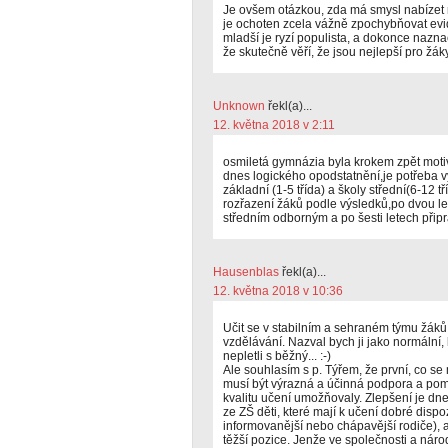
Je ovšem otázkou, zda má smysl nabízet
je ochoten zcela vážně zpochybňovat evid
mladší je ryzí populista, a dokonce nazna
že skutečně věří, že jsou nejlepší pro žáky
Unknown
řekl(a)...
12. května 2018 v 2:11
osmiletá gymnázia byla krokem zpět mot
dnes logického opodstatnění,je potřeba v
základní (1-5 třída) a školy střední(6-12 
rozřazení žáků podle výsledků,po dvou le
středním odborným a po šesti letech připr
Hausenblas
řekl(a)...
12. května 2018 v 10:36
Učit se v stabilním a sehraném týmu žáků i
vzdělávání. Nazval bych ji jako normální, 
nepletli s běžný... :-)
Ale souhlasím s p. Týřem, že první, co 
musí být výrazná a účinná podpora a pomo
kvalitu učení umožňovaly. Zlepšení je dnes
ze ZŠ děti, které mají k učení dobré dispoz
informovanější nebo chápavější rodiče), 
těžší pozice. Jenže ve společnosti a národ