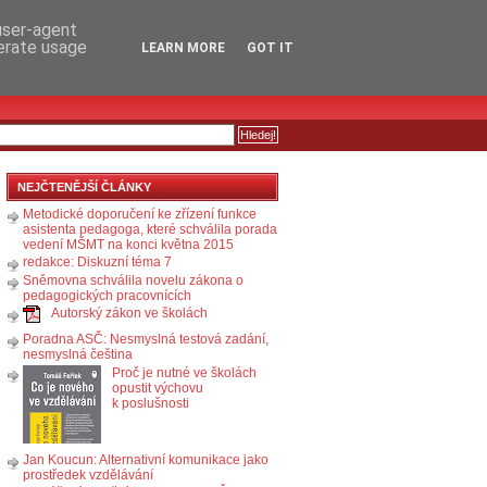
RSS
KOMENTÁŘE
 user-agent
nerate usage
LEARN MORE
GOT IT
NEJČTENĚJŠÍ ČLÁNKY
Metodické doporučení ke zřízení funkce
asistenta pedagoga, které schválila porada
vedení MŠMT na konci května 2015
redakce: Diskuzní téma 7
Sněmovna schválila novelu zákona o
pedagogických pracovnících
Autorský zákon ve školách
Poradna ASČ: Nesmyslná testová zadání,
nesmyslná čeština
Proč je nutné ve školách
opustit výchovu
k poslušnosti
Jan Koucun: Alternativní komunikace jako
prostředek vzdělávání