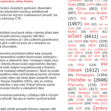
CERMAT
(578)
CLIL
(18)
tá gymnázia
,
vláda
,
Zprávy
DUM
(205)
DVPP
(59)
DZS
zrušení víceletých gymnázií. Maximální
EDUin
(852)
ESF
(39)
ován především vysokou selektivností
(807)
EU peníze školám
dělování do různých vzdělávacích proudů. Na
ICT
(257)
y informuje ČTK.
FAQ
(87)
(1907)
IWB
(32)
Jak na
DUM
(16)
Jazyky pro děti
(1)
MOOC
(35)
MPSV
(61)
ohlášení současné vlády v demisi přibyl také
MŠMT
(4611)
osadit účinnou regulaci sítě škol.
NAEP
ou novinkou je i slib uzákonit garantovaný
NIDV
(228)
NIDM
(58)
(14)
 péči o děti od dvou let s ohledem na
NÚV
(321)
NÚOV
(55)
 zřizovatelů.
Národní rada pro vzdělávání
OECD
(114)
OER
(25)
(16)
amovém prohlášení přibyl také závazek
OP VK
(24)
OP VVV
(67)
 spravedlivý systém financování veřejných i
Ostatní
(6)
PIAAC
(8)
PIRLS
ch a církevních škol. Vznikající vláda chce
PR
 reformu financování regionálního školství,
PISA
(119)
(13)
eré kvůli údajné nesystémovosti a finanční
článek
(1612)
PSP
ti vystupují někteří poslanci. Školy by podle
systému měly začít dostávat peníze od ledna
Pedagogika
(1364)
(80)
olský výbor ale tento týden podpořil návrh
Přečtěte si
(2698)
 Klause mladšího (ODS), aby se změna
Přijímačky
(216)
RVP
 odložila o dva roky. Pokud reforma začne
nancování družin a základních škol.
(627)
SCIO
(317)
SKAV
(148)
Strategie 2020
(46)
yrovnávat podmínky v přístupu dětí k různým
TIMSS
TALIS
(19)
TEDx
(10)
 přírodě, tak aby je mohlo využívat každé
(39)
UJAK
(25)
Učitelský
spomocník
(169)
Volby 2013
Zprávy
(40)
VÚP
(53)
 také záměr prosadit účinnou regulaci sítě