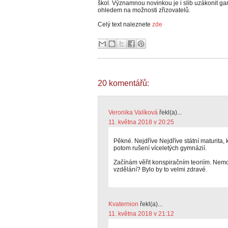
škol. Významnou novinkou je i slib uzákonit gar
ohledem na možnosti zřizovatelů.
Celý text naleznete
zde
20 komentářů:
Veronika Valíková
řekl(a)...
11. května 2018 v 20:25
Pěkné. Nejdříve Nejdříve státní maturita, 
potom rušení víceletých gymnázií.
Začínám věřit konspiračním teoriím. Nemoh
vzdělání? Bylo by to velmi zdravé.
Kvaternion
řekl(a)...
11. května 2018 v 21:12