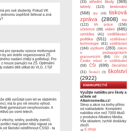
střední školy
(369)
(33)
testování
tablety
(113)
ná pro své studenty. Pokud VK
tisková
(568)
tipy
(16)
 že jednomu úspěšně šéfoval a zná
zpráva
(2808)
ty?
top
(122)
trh práce
(156)
video
(685)
učebnice
(39)
vzdělávací
vyhláška
(41)
politika
(551)
vzdělávací
technologie
(61)
vzdělávání
výzkum
(283)
(184)
zákon
čná pro opravdu vysoce motivované
o pedagogických
m by ani dobře organizovaná ZŠ
pracovnících
(64)
ÚIV
(3)
ného nadání chtějí a potřebují. Pro
Česko mluví o vzdělávání
 z nouze panující na ZŠ. Optimální
ČŠI
(699)
(58)
čtenářství
y ostatní děti utíkat do VLG. J.Týř
školství
(31)
Škola21
(3)
(2922)
KNIHKUPECTVÍ
Využijte nabídku pro školy a
učitele od
e dítě vyrůstat osm let ve stabilním
Albatrosmedia.cz!
cencí, má to pro ně mnoho výhod.
Slevy a akce na knihy přímo
tyřleté gymnázium nevyhovovalo. A
od nakladatele. Kompletní
ktivů po osmi letech.
nabídka více než 7000 titulů
z produkce Albatros Media.
i vrtochy, směry, podněty zvenčí,
Vše skladem, rychlé dodávky
 politici mají jeden blbý nápad za
zboží.
k od školství odstřihnout ČSSD - ta
E-shop