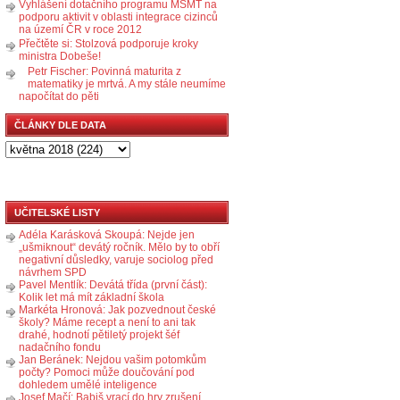
Vyhlášení dotačního programu MŠMT na
podporu aktivit v oblasti integrace cizinců
na území ČR v roce 2012
Přečtěte si: Stolzová podporuje kroky
ministra Dobeše!
Petr Fischer: Povinná maturita z
matematiky je mrtvá. A my stále neumíme
napočítat do pěti
ČLÁNKY DLE DATA
UČITELSKÉ LISTY
Adéla Karásková Skoupá: Nejde jen
„ušmiknout“ devátý ročník. Mělo by to obří
negativní důsledky, varuje sociolog před
návrhem SPD
Pavel Mentlík: Devátá třída (první část):
Kolik let má mít základní škola
Markéta Hronová: Jak pozvednout české
školy? Máme recept a není to ani tak
drahé, hodnotí pětiletý projekt šéf
nadačního fondu
Jan Beránek: Nejdou vašim potomkům
počty? Pomoci může doučování pod
dohledem umělé inteligence
Josef Mačí: Babiš vrací do hry zrušení