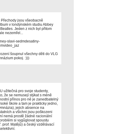
. Přechody jsou všeobacně
album v londýnském studiu Abbey
Beatles. Jeden z nich byl přitom
ale nezemřel...
rtney-slavi-sedmdesatiny-
lmvideo_jaz
arození šoupnul všechny děti do VLG
názium pokoj. :)))
 užitečná pro svoje studenty,
o, že se nemusejí stýkat s méně
ostní přínos pro ně je zanedbatelný
soké škole a tam je prakticky jedno,
ymnázia), jejich absence na
tatních a všichni jsou poškozeni
ní nemá prostě žádné racionální
problém si vygůglovat spoustu
. prof. Matějů) a český vzdělávací
elektivní.