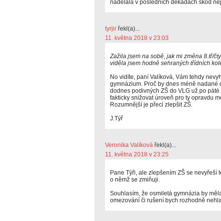
nadělala v posledních dekádách škod nej
tyrjir
řekl(a)...
11. května 2018 v 23:03
Zažila jsem na sobě, jak mi změna 8.tř/č
viděla jsem hodně sehraných třídních kole
No vidíte, paní Valíková, Vám tehdy nevyh
gymnázium. Proč by dnes méně nadané dět
dodnes podivných ZŠ do VLG už po páté t
fakticky snižovat úroveň pro ty opravdu 
Rozumnější je přeci zlepšit ZŠ.
J.Týř
Veronika Valíková
řekl(a)...
11. května 2018 v 23:25
Pane Týři, ale zlepšením ZŠ se nevyřeší ten
o němž se zmiňuji.
Souhlasím, že osmiletá gymnázia by měla 
omezování či rušení bych rozhodně nehl