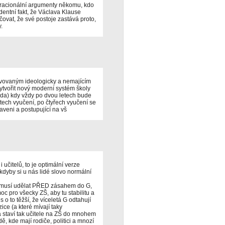
 racionální argumenty někomu, kdo
entní fakt, že Václava Klause
čovat, že své postoje zastává proto,
.
ivovaným ideologicky a nemajícím
ytvořit nový moderní systém školy
třída) kdy vždy po dvou letech bude
tech vyučení, po čtyřech vyučení se
aveni a postupující na vš
 učitelů, to je optimální verze
kdyby si u nás lidé slovo normální
se musí udělat PŘED zásahem do G,
c pro všecky ZŠ, aby tu stabilitu a
 o to těžší, že víceletá G odtahují
ice (a které mívají taky
a staví tak učitele na ZŠ do mnohem
ě, kde mají rodiče, politici a mnozí