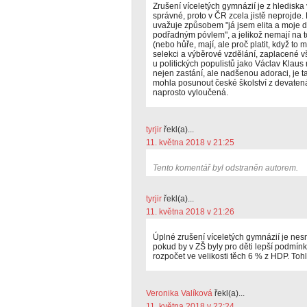
Zrušení víceletých gymnázií je z hlediska
správné, proto v ČR zcela jistě neprojde. 
uvažuje způsobem "já jsem elita a moje d
podřadným póvlem", a jelikož nemají na to
(nebo hůře, mají, ale proč platit, když to 
selekci a výběrové vzdělání, zaplacené vše
u politických populistů jako Václav Klau
nejen zastání, ale nadšenou adoraci, je ta
mohla posunout české školství z devatená
naprosto vyloučená.
tyrjir
řekl(a)...
11. května 2018 v 21:25
Tento komentář byl odstraněn autorem.
tyrjir
řekl(a)...
11. května 2018 v 21:26
Úplné zrušení víceletých gymnázií je nes
pokud by v ZŠ byly pro děti lepší podmínk
rozpočet ve velikosti těch 6 % z HDP. Tohle
Veronika Valíková
řekl(a)...
11. května 2018 v 22:24