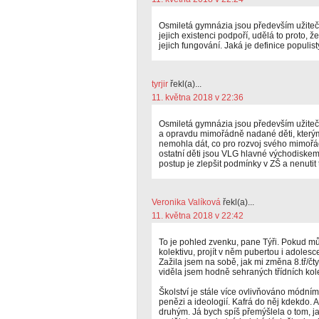
Osmiletá gymnázia jsou především užiteč
jejich existenci podpoří, udělá to proto,
jejich fungování. Jaká je definice populis
tyrjir
řekl(a)...
11. května 2018 v 22:36
Osmiletá gymnázia jsou především užite
a opravdu mimořádně nadané děti, který
nemohla dát, co pro rozvoj svého mimořád
ostatní děti jsou VLG hlavné východiskem
postup je zlepšit podmínky v ZŠ a nenutit t
Veronika Valíková
řekl(a)...
11. května 2018 v 22:42
To je pohled zvenku, pane Týři. Pokud můž
kolektivu, projít v něm pubertou i adoles
Zažila jsem na sobě, jak mi změna 8.tř/č
viděla jsem hodně sehraných třídních kole
Školství je stále více ovlivňováno módním
penězi a ideologií. Kafrá do něj kdekdo. A
druhým. Já bych spíš přemýšlela o tom, ja