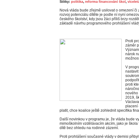
Štítky:
politika
,
reforma financování škol
,
vícele
Nová vláda bude zřejmě usilovat o omezení či 
rozvoj potenciálu dítěte je podle ní nyní omez
českého školství, kdy jsou žáci příliš brzy roz
základě návrhu programového prohlášení vlád
Proti pr
záměr pr
Významn
nárok na
možnosti
V progr
nastavit
soukromý
podpořit
proti kt
náročnos
nového 
2019, šk
Václava
placení
platit, chce koalice ještě zohlednit specifika fi
Další novinkou v programu je, že vláda bude v
mimoškolním vzdělávacím akcím, jako je škola v
dítě bez ohledu na rodinné zázemí.
Proti prohlášení současné vlády v demisi přibyl