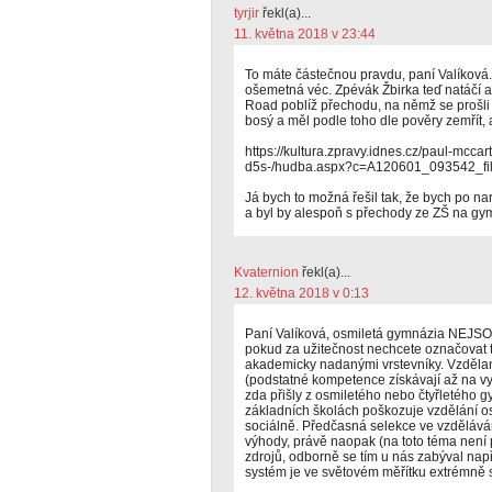
tyrjir
řekl(a)...
11. května 2018 v 23:44
To máte částečnou pravdu, paní Valíková
ošemetná véc. Zpévák Žbirka teď natáčí 
Road poblíž přechodu, na němž se prošli 
bosý a měl podle toho dle pověry zemřít, 
https://kultura.zpravy.idnes.cz/paul-mcca
d5s-/hudba.aspx?c=A120601_093542_fi
Já bych to možná řešil tak, že bych po n
a byl by alespoň s přechody ze ZŠ na gym
Kvaternion
řekl(a)...
12. května 2018 v 0:13
Paní Valíková, osmiletá gymnázia NEJSOU
pokud za užitečnost nechcete označovat t
akademicky nadanými vrstevníky. Vzdělan
(podstatné kompetence získávají až na vy
zda přišly z osmiletého nebo čtyřletého g
základních školách poškozuje vzdělání os
sociálně. Předčasná selekce ve vzdělává
výhody, právě naopak (na toto téma není 
zdrojů, odborně se tím u nás zabýval např
systém je ve světovém měřítku extrémně s