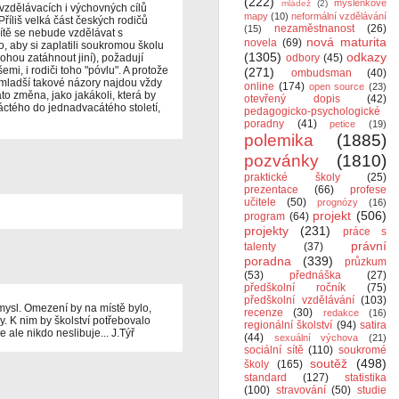
(222)
myšlenkové
mládež
(2)
 vzdělávacích i výchovných cílů
mapy
(10)
neformální vzdělávání
Příliš velká část českých rodičů
nezaměstnanost
(26)
(15)
ítě se nebude vzdělávat s
nová maturita
novela
(69)
, aby si zaplatili soukromou školu
(1305)
odkazy
mohou zatáhnout jiní), požadují
odbory
(45)
mi, i rodiči toho "póvlu". A protože
(271)
ombudsman
(40)
s mladší takové názory najdou vždy
online
(174)
open source
(23)
to změna, jako jakákoli, která by
otevřený dopis
(42)
ctého do jednadvacátého století,
pedagogicko-psychologické
poradny
(41)
petice
(19)
polemika
(1885)
pozvánky
(1810)
praktické školy
(25)
prezentace
(66)
profese
učitele
(50)
prognózy
(16)
projekt
(506)
program
(64)
projekty
(231)
práce s
právní
talenty
(37)
poradna
(339)
průzkum
(53)
přednáška
(27)
předškolní ročník
(75)
předškolní vzdělávání
(103)
mysl. Omezení by na místě bylo,
recenze
(30)
redakce
(16)
y. K nim by školství potřebovalo
regionální školství
(94)
satira
 ale nikdo neslibuje... J.Týř
(44)
sexuální výchova
(21)
sociální sítě
(110)
soukromé
soutěž
(498)
školy
(165)
standard
(127)
statistika
(100)
stravování
(50)
studie