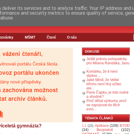
deliver its services and to analyze traffic. Your IP address and
formance and security metrics to ensure quality of service, ge
 abuse.
ozvánky
MŠMT
Čtení
O nás
DISKUSE
Ještě jednou polopaticky
pro Milana Randáka, Janu
...
Komárku, že ti není
stydno....
Jaké štěstí, že Velké
břicho není líný učitel,
ale...
Pane Čapku, je toto nutné
a vhodné?
Proč dělat výzkumy, proč
se zapojovat do těch
evro...
TÉMATA ČLÁNKŮ
 víceletá gymnázia?
Aplikace
(109)
BYOD
1:1
(22)
(34)
Bezplatně
(102)