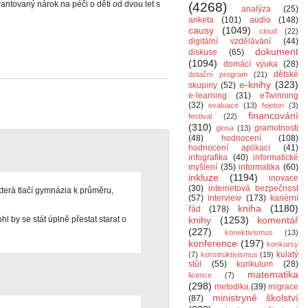
antovaný nárok na péči o děti od dvou let s
(4268)
analýza
(25)
anketa
(101)
audio
(148)
causy
(1049)
cloud
(22)
digitální vzdělávání
(44)
dokument
diskuse
(65)
(1094)
domácí výuka
(28)
dětské
dotační program
(21)
e-knihy
(323)
skupiny
(52)
e-learning
(31)
eTwinning
(32)
evaluace
(13)
fejeton
(3)
financování
festival
(22)
(310)
gramotnosti
glosa
(13)
(48)
hodnocení
(108)
hodnocení aplikací
(41)
infografika
(40)
informatické
myšlení
(35)
informatika
(60)
inkluze
(1194)
inovace
(30)
internetová bezpečnost
která tlačí gymnázia k průměru,
(57)
interview
(173)
kariérní
kniha
(1180)
řád
(178)
l by se stát úplně přestat starat o
knihy
(1253)
komentář
(227)
konektivismus
(13)
konference
(197)
konkursy
kulatý
(7)
konstruktivismus
(19)
stůl
(55)
kurikulum
(28)
matematika
licence
(7)
(298)
metodika
(39)
migrace
ministryně školství
(87)