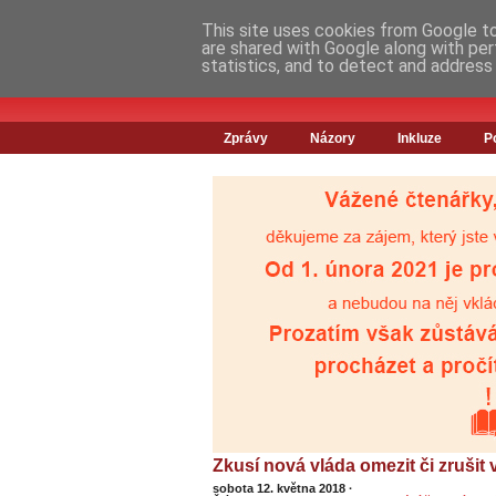
This site uses cookies from Google to 
are shared with Google along with per
statistics, and to detect and address
Zprávy
Názory
Inkluze
P
Zkusí nová vláda omezit či zrušit
sobota 12. května 2018
·