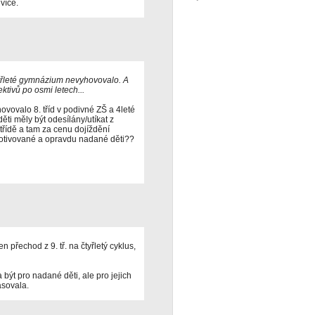
více.
tyřleté gymnázium nevyhovovalo. A
ktivů po osmi letech...
ovovalo 8. tříd v podivné ZŠ a 4leté
i měly být odesílány/utíkat z
řídě a tam za cenu dojíždění
motivované a opravdu nadané děti??
 přechod z 9. tř. na čtyřletý cyklus,
být pro nadané děti, ale pro jejich
asovala.