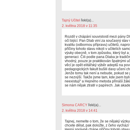
Tajný Učitel
řekl(a)...
2. května 2018 v 11:35
Rozdíl v chápání souvislostí mezi pány 
očí bijící. Pan Dlab viní za současný st
kvalitu (odbornou přípravu) učitelů, nap
příčiny tohoto stavu nikoli v učitelích sa
výuky obecně, v tom způsobu, který byl a
generaci. Čili podle pana Dlaba je tradi
vhodný, pouze je praktikován špatnými uči
věcí je opět elitářský výběr adeptů na pov
pedagogických fakult bušili davy učení c
Jenže tomu tak není a nebude, pokud se p
se nezvýší. Takže jsme tam, kde jsem byli
neexistují" a Hejného metoda přináší žák
se nám nějak ztratil v papírech. Jak akad
Simona CARCY
řekl(a)...
2. května 2018 v 14:41
Tajnej, nemelte o tom, že se nějaký výzkum
chcete dělat, pak doložte, z čeho vychází
Hejný správně chápe příčiny tohoto stavu 