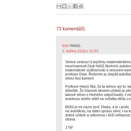
73 komentářů:
tyrjir
řekl(a)...
2. května 2018 v 10:33
Silnice vedoucí k lepšímu matematickém
neschopností části řidičů školních autobu
matematické vzdělanosti) a sesuvem kam
profesor Dlab. Řešením je zlepšit autoškoly
silnici bez kamení.
Profesor Hejný říká, že ta silnice ani to, 
důležité. Že hlavním úkolem učitelů je pěs
takové silnici s Hejného odpočívadly, z ni
autobusu dobře vidét na zvířatka dědy L
Bližší je mi názor prof. Dlaba, a to i proto
na autoškoly, na státní správu silnic i na t
dobré učitele a odbornou i širší veřejnost 
otrava.
J.Týř