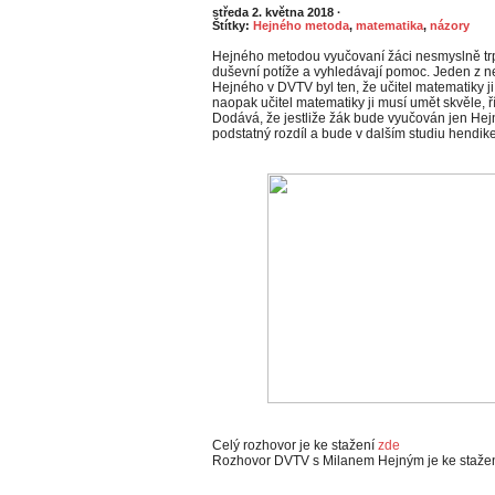
středa 2. května 2018
·
Štítky:
Hejného metoda
,
matematika
,
názory
Hejného metodou vyučovaní žáci nesmyslně trpí, 
duševní potíže a vyhledávají pomoc. Jeden z n
Hejného v DVTV byl ten, že učitel matematiky j
naopak učitel matematiky ji musí umět skvěle, ř
Dodává, že jestliže žák bude vyučován jen He
podstatný rozdíl a bude v dalším studiu hendi
Celý rozhovor je ke stažení
zde
Rozhovor DVTV s Milanem Hejným je ke staže