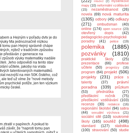
(222)
myšlenkové
mládež
(2)
mapy
(10)
neformální vzdělávání
nezaměstnanost
(26)
(15)
nová maturita
novela
(69)
(1305)
odkazy
odbory
(45)
(271)
ombudsman
(40)
online
(174)
open source
(23)
otevřený dopis
(42)
pedagogicko-psychologické
Dlabem a Hejným v pořadu dvtv je do
poradny
(41)
av výuky Ma jednoznačně nízkou
petice
(19)
roti tomu pan Hejný správně chápe
polemika
(1885)
motných, nýbrž v tradičním způsobu
pozvánky
(1810)
 je předáván z generace na
ční způsob výuky matematiky nadále
praktické školy
(25)
teli. Jeho odpovědí na tento stav
prezentace
(66)
profese
olání učitele, jakoby na vrata
učitele
(50)
prognózy
(16)
htivých talentovaných matematiků.
projekt
(506)
program
(64)
lat nezvýší na min 50K čistého, což
projekty
(231)
práce s
, ale teď už víme že "nové metody
právní
talenty
(37)
ům psychické potíže, jen ten výzkum
poradna
(339)
emicky české.
průzkum
(53)
přednáška
(27)
předškolní ročník
(75)
předškolní vzdělávání
(103)
recenze
(30)
redakce
(16)
regionální školství
(94)
satira
(44)
sexuální výchova
(21)
sociální sítě
(110)
soukromé
soutěž
(498)
školy
(165)
 ztratil v papírech. A pokud to
standard
(127)
statistika
 váš závěr, že "naproti tomu pan
(100)
stravování
(50)
studie
nikoli v učitelích samotných, nýbrž v