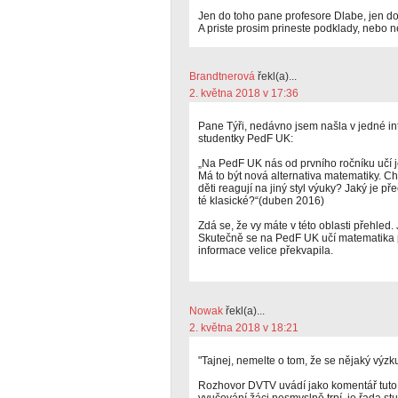
Jen do toho pane profesore Dlabe, jen do
A priste prosim prineste podklady, nebo
Brandtnerová
řekl(a)...
2. května 2018 v 17:36
Pane Týři, nedávno jsem našla v jedné in
studentky PedF UK:
„Na PedF UK nás od prvního ročníku učí j
Má to být nová alternativa matematiky. Ch
děti reagují na jiný styl výuky? Jaký je 
té klasické?“(duben 2016)
Zdá se, že vy máte v této oblasti přehled
Skutečně se na PedF UK učí matematika
informace velice překvapila.
Nowak
řekl(a)...
2. května 2018 v 18:21
"Tajnej, nemelte o tom, že se nějaký výzku
Rozhovor DVTV uvádí jako komentář tuto 