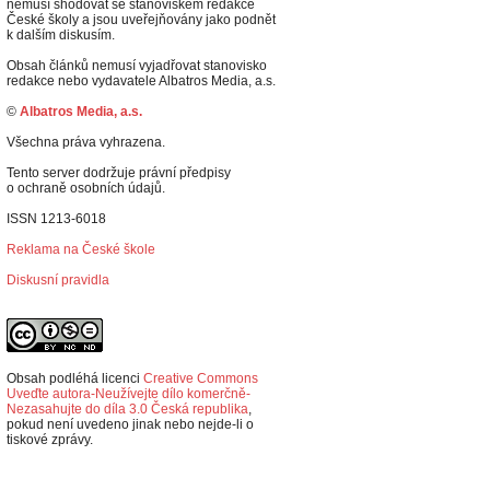
nemusí shodovat se stanoviskem redakce
České školy a jsou uveřejňovány jako podnět
k dalším diskusím.
Obsah článků nemusí vyjadřovat stanovisko
redakce nebo vydavatele Albatros Media, a.s.
©
Albatros Media, a.s.
Všechna práva vyhrazena.
Tento server dodržuje právní předpisy
o ochraně osobních údajů.
ISSN 1213-6018
Reklama na České škole
Diskusní pravidla
Obsah podléhá licenci
Creative Commons
Uveďte autora-Neužívejte dílo komerčně-
Nezasahujte do díla 3.0 Česká republika
,
p
okud není uvedeno jinak nebo nejde-li o
tiskové zprávy.