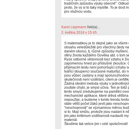
tradičním způsobu výuky obecně". Odkud o
proto, že vy si to taky myslíte. To je dost
pro vlažnou vodu.
Karel Lippmann
řekl(a)...
2. května 2018 v 15:45
S matematikou je to stejné jako se všemi o
obsahu veledůležité pro všechny (tedy ne
daném oboru), tj. různé způsoby myšlení,
sféry života každého člověka atd. o tom s
Ryze odborné vědomosti bez vztahu k život
zapomenou hned po příslušné zkoušce. C
přijímacím testu není pohoršující (chyby
tvářící stoupenci současné maturity), do ne
jsou vůbec zadány a mají spolurozhodovat
skutečnosti není vzdělání, cílem je certifik
Žádná ideální metoda výuky v jednotlivýc
zoufale chybí, je smysl učiva. Ten je tot
tento smysl zredukujeme na pamětní osvoj
mechanické aplikace, které drtivá většina
nepoužije, a budeme v tomto trendu tvrd
stále větší počet žáků jevit jako neschopn
"neschopnosti" se významnou měrou bude
si to. Mají smůlu, protože jsou nadaní k 
jim jako kritérium vzdělanosti nastavili my
materiál.
Škodíme tak velice jim i celé společnosti!