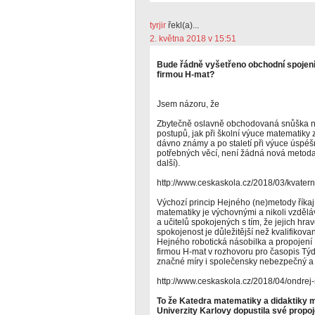
tyrjir
řekl(a)...
2. května 2018 v 15:51
Bude řádně vyšetřeno obchodní spoje
firmou H-mat?
Jsem názoru, že
Zbytečně oslavně obchodovaná snůška n
postupů, jak při školní výuce matematiky 
dávno známy a po staletí při výuce úspé
potřebných věcí, není žádná nová metoda
další).
http://www.ceskaskola.cz/2018/03/kvaterni
Výchozí princip Hejného (ne)metody říkají
matematiky je výchovnými a nikoli vzdělá
a učitelů spokojených s tím, že jejich hrav
spokojenost je důležitější než kvalifikovano
Hejného robotická násobilka a propojen
firmou H-mat v rozhovoru pro časopis Týde
značné míry i společensky nebezpečný a 
http://www.ceskaskola.cz/2018/04/ondrej-s
To že Katedra matematiky a didaktiky 
Univerzity Karlovy dopustila své prop