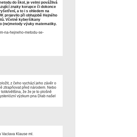
todu do škol, je velmi povážlivá
azující znaky korupce či dokonce
šetření, a to i s ohledem na
 projevilo při obhajobě Hejného
ntů. Včetně kyberšikany
ho (ne)metody výuky matematiky.
kum-na-hejneho-metodu-se-
ožit, z čeho vychází jeho závěr o
jně ztrapňovat před národem. Nebo
tolik/většina, že že je to plošně
mysteriózní výzkum pna Dlab našel
lu Vaclava Klause ml.