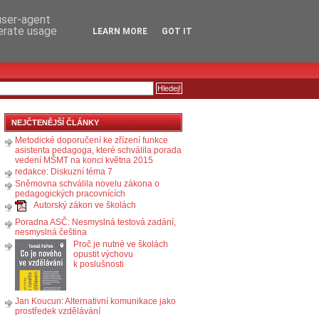
RSS
KOMENTÁŘE
 user-agent
nerate usage
LEARN MORE
GOT IT
NEJČTENĚJŠÍ ČLÁNKY
Metodické doporučení ke zřízení funkce
asistenta pedagoga, které schválila porada
vedení MŠMT na konci května 2015
redakce: Diskuzní téma 7
Sněmovna schválila novelu zákona o
pedagogických pracovnících
Autorský zákon ve školách
Poradna ASČ: Nesmyslná testová zadání,
nesmyslná čeština
Proč je nutné ve školách
opustit výchovu
k poslušnosti
Jan Koucun: Alternativní komunikace jako
prostředek vzdělávání