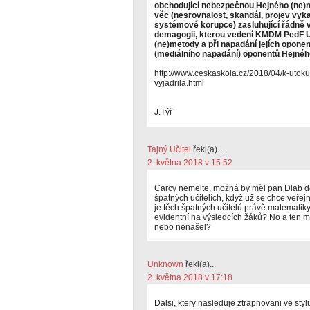
obchodující nebezpečnou Hejného (ne)me
věc (nesrovnalost, skandál, projev vyk
systémové korupce) zasluhující řádně vy
demagogii, kterou vedení KMDM PedF UK
(ne)metody a při napadání jejích opone
(mediálního napadání) oponentů Hejné
http://www.ceskaskola.cz/2018/04/k-uto
vyjadrila.html
J.Týř
Tajný Učitel
řekl(a)...
2. května 2018 v 15:52
Carcy nemelte, možná by měl pan Dlab dol
špatných učitelích, když už se chce veře
je těch špatných učitelů právě matematiky 
evidentní na výsledcích žáků? No a ten 
nebo nenašel?
Unknown
řekl(a)...
2. května 2018 v 17:18
Dalsi, ktery nasleduje ztrapnovani ve sty