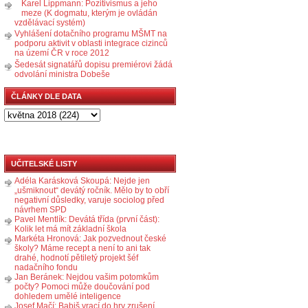
Karel Lippmann: Pozitivismus a jeho
meze (K dogmatu, kterým je ovládán
vzdělávací systém)
Vyhlášení dotačního programu MŠMT na
podporu aktivit v oblasti integrace cizinců
na území ČR v roce 2012
Šedesát signatářů dopisu premiérovi žádá
odvolání ministra Dobeše
ČLÁNKY DLE DATA
UČITELSKÉ LISTY
Adéla Karásková Skoupá: Nejde jen
„ušmiknout“ devátý ročník. Mělo by to obří
negativní důsledky, varuje sociolog před
návrhem SPD
Pavel Mentlík: Devátá třída (první část):
Kolik let má mít základní škola
Markéta Hronová: Jak pozvednout české
školy? Máme recept a není to ani tak
drahé, hodnotí pětiletý projekt šéf
nadačního fondu
Jan Beránek: Nejdou vašim potomkům
počty? Pomoci může doučování pod
dohledem umělé inteligence
Josef Mačí: Babiš vrací do hry zrušení