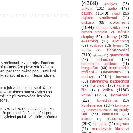
(4268)
analýza
(25)
anketa
(101)
audio
(148)
causy
(1049)
cloud
(22)
digitální vzdělávání
(44)
dokument
diskuse
(65)
(1094)
domácí výuka
(28)
dětské
dotační program
(21)
e-knihy
(323)
skupiny
(52)
e-learning
(31)
eTwinning
(32)
evaluace
(13)
fejeton
(3)
financování
festival
(22)
(310)
gramotnosti
glosa
(13)
(48)
hodnocení
(108)
u vzdělávání je zneprůjezdňována
hodnocení aplikací
(41)
sů (učitelských převozníků žáků k
infografika
(40)
informatické
ení pedagogického populismu říká
myšlení
(35)
informatika
(60)
, správu silnice, mít lepší řidiče a
inkluze
(1194)
inovace
(30)
internetová bezpečnost
(57)
interview
(173)
kariérní
kam a jak vede, nejsou véci až tak
kniha
(1180)
řád
(178)
tovat v dětech radost z výletu po
knihy
(1253)
komentář
chž je z při zastávkách školního
(227)
esoně.
konektivismus
(13)
konference
(197)
konkursy
, že vyslovil vcelku relevantní názor
kulatý
(7)
konstruktivismus
(19)
o, že pro mnohé děti, rodiče i pro
stůl
(55)
kurikulum
(28)
je výletění po takové silnici pořádná
matematika
licence
(7)
(298)
metodika
(39)
migrace
ministryně školství
(87)