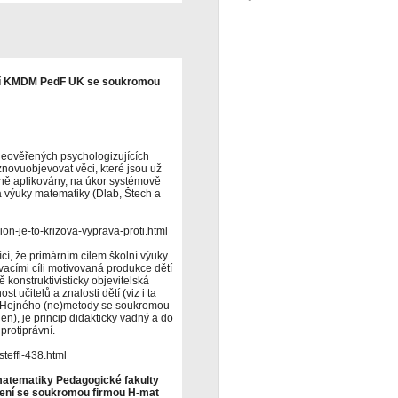
ní KMDM PedF UK se soukromou
eověřených psychologizujících
znovuobjevovat věci, které jsou už
šně aplikovány, na úkor systémově
 výuky matematiky (Dlab, Štech a
on-je-to-krizova-vyprava-proti.html
cí, že primárním cílem školní výuky
vacími cíli motivovaná produkce dětí
ě konstruktivisticky objevitelská
st učitelů a znalosti dětí (viz i ta
í Hejného (ne)metody se soukromou
n), je princip didakticky vadný a do
protiprávní.
teffl-438.html
matematiky Pedagogické fakulty
ojení se soukromou firmou H-mat