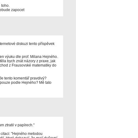
 toho.
 nebude zapocet
ternetové diskuzi tento příspěvek
en výuku dle prof. Milana Hejného.
těla bych znát názory z praxe, jak
přechod z Frausovské matematiky do
. Je tento komentář pravdivý?
 pouze podle Hejného? Mě tato
m ztratil v papírech."
citaci: "Hejného metodou