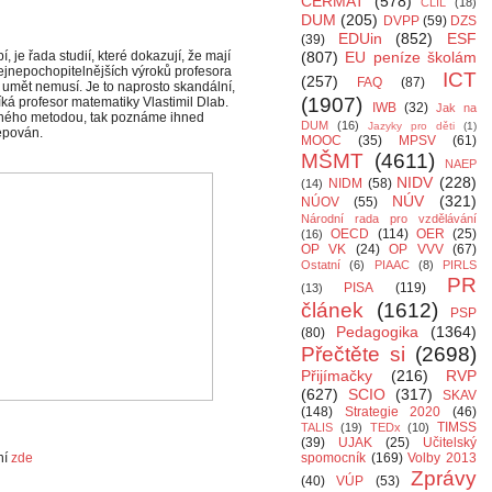
CERMAT
(578)
CLIL
(18)
DUM
(205)
DVPP
(59)
DZS
EDUin
(852)
ESF
(39)
je řada studií, které dokazují, že mají
(807)
EU peníze školám
ejnepochopitelnějších výroků profesora
ICT
(257)
FAQ
(87)
i umět nemusí. Je to naprosto skandální,
(1907)
íká profesor matematiky Vlastimil Dlab.
IWB
(32)
Jak na
jného metodou, tak poznáme ihned
DUM
(16)
Jazyky pro děti
(1)
kepován.
MOOC
(35)
MPSV
(61)
MŠMT
(4611)
NAEP
NIDV
(228)
NIDM
(58)
(14)
NÚV
(321)
NÚOV
(55)
Národní rada pro vzdělávání
OECD
(114)
OER
(25)
(16)
OP VK
(24)
OP VVV
(67)
Ostatní
(6)
PIAAC
(8)
PIRLS
PR
PISA
(119)
(13)
článek
(1612)
PSP
Pedagogika
(1364)
(80)
Přečtěte si
(2698)
Přijímačky
(216)
RVP
(627)
SCIO
(317)
SKAV
(148)
Strategie 2020
(46)
TIMSS
TALIS
(19)
TEDx
(10)
(39)
UJAK
(25)
Učitelský
ní
zde
spomocník
(169)
Volby 2013
Zprávy
(40)
VÚP
(53)