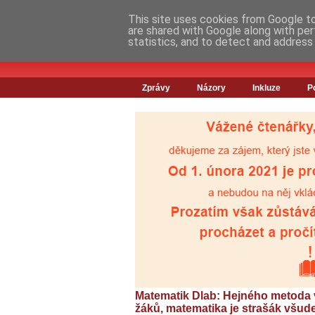
This site uses cookies from Google to 
are shared with Google along with per
statistics, and to detect and address
Zprávy
Názory
Inkluze
P
Matematik Dlab: Hejného metoda
žáků, matematika je strašák všude,