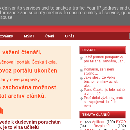
deliver its services and to analyze traffic. Your IP address and
formance and security metrics to ensure quality of service, ge
 abuse.
ozvánky
MŠMT
Čtení
O nás
DISKUSE
Ještě jednou polopaticky
pro Milana Randáka, Janu
...
Komárku, že ti není
stydno....
Jaké štěstí, že Velké
břicho není líný učitel,
ale...
Pane Čapku, je toto nutné
a vhodné?
Proč dělat výzkumy, proč
se zapojovat do těch
evro...
TÉMATA ČLÁNKŮ
 vede k duševním poruchám
Aplikace
(109)
BYOD
1:1
(22)
(34)
Bezplatně
(102)
 je to vina učitelů