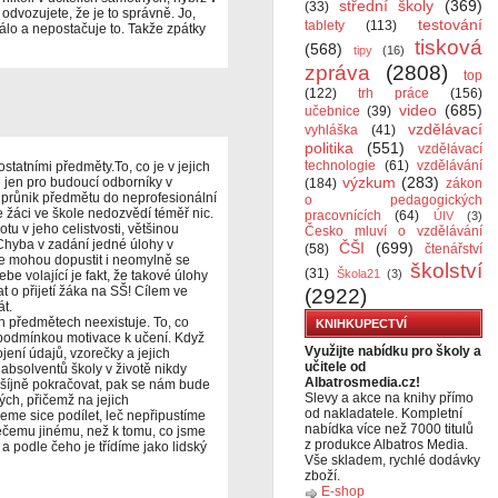
střední školy
(369)
(33)
dvozujete, že je to správně. Jo,
testování
tablety
(113)
 málo a nepostačuje to. Takže zpátky
tisková
(568)
tipy
(16)
zpráva
(2808)
top
(122)
trh práce
(156)
video
(685)
učebnice
(39)
vzdělávací
vyhláška
(41)
politika
(551)
vzdělávací
technologie
(61)
vzdělávání
statními předměty.To, co je v jejich
výzkum
(283)
 jen pro budoucí odborníky v
(184)
zákon
 průnik předmětu do neprofesionální
o pedagogických
e žáci ve škole nedozvědí téměř nic.
pracovnících
(64)
ÚIV
(3)
u v jeho celistvosti, většinou
Česko mluví o vzdělávání
hyba v zadání jedné úlohy v
ČŠI
(699)
(58)
čtenářství
 se mohou dopustit i neomylně se
školství
(31)
Škola21
(3)
be volající je fakt, že takové úlohy
 o přijetí žáka na SŠ! Cílem ve
(2922)
át.
h předmětech neexistuje. To, co
KNIHKUPECTVÍ
iž podmínkou motivace k učení. Když
Využijte nabídku pro školy a
ení údajů, vzorečky a jejich
učitele od
 absolventů školy v životě nikdy
Albatrosmedia.cz!
ošíjně pokračovat, pak se nám bude
Slevy a akce na knihy přímo
ých, přičemž na jejich
od nakladatele. Kompletní
me sice podílet, leč nepřipustíme
nabídka více než 7000 titulů
něčemu jinému, než k tomu, co jsme
z produkce Albatros Media.
 a podle čeho je třídíme jako lidský
Vše skladem, rychlé dodávky
zboží.
E-shop