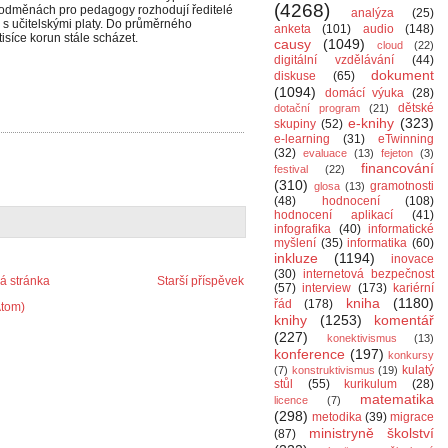
(4268)
 o odměnách pro pedagogy rozhodují ředitelé
analýza
(25)
m s učitelskými platy. Do průměrného
anketa
(101)
audio
(148)
isíce korun stále scházet.
causy
(1049)
cloud
(22)
digitální vzdělávání
(44)
dokument
diskuse
(65)
(1094)
domácí výuka
(28)
dětské
dotační program
(21)
e-knihy
(323)
skupiny
(52)
e-learning
(31)
eTwinning
(32)
evaluace
(13)
fejeton
(3)
financování
festival
(22)
(310)
gramotnosti
glosa
(13)
(48)
hodnocení
(108)
hodnocení aplikací
(41)
infografika
(40)
informatické
myšlení
(35)
informatika
(60)
inkluze
(1194)
inovace
(30)
internetová bezpečnost
 stránka
Starší příspěvek
(57)
interview
(173)
kariérní
kniha
(1180)
řád
(178)
Atom)
knihy
(1253)
komentář
(227)
konektivismus
(13)
konference
(197)
konkursy
kulatý
(7)
konstruktivismus
(19)
stůl
(55)
kurikulum
(28)
matematika
licence
(7)
(298)
metodika
(39)
migrace
ministryně školství
(87)