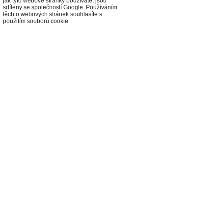
jak tyto webové stránky používáte, jsou
sdíleny se společností Google. Používáním
těchto webových stránek souhlasíte s
použitím souborů cookie.