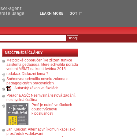
RSS
KOMENTÁŘE
 user-agent
nerate usage
LEARN MORE
GOT IT
NEJČTENĚJŠÍ ČLÁNKY
Metodické doporučení ke zřízení funkce
asistenta pedagoga, které schválila porada
vedení MŠMT na konci května 2015
redakce: Diskuzní téma 7
Sněmovna schválila novelu zákona o
pedagogických pracovnících
Autorský zákon ve školách
Poradna ASČ: Nesmyslná testová zadání,
nesmyslná čeština
Proč je nutné ve školách
opustit výchovu
k poslušnosti
Jan Koucun: Alternativní komunikace jako
prostředek vzdělávání