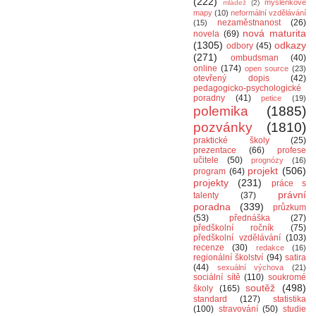
(222)
myšlenkové
mládež
(2)
mapy
(10)
neformální vzdělávání
nezaměstnanost
(26)
(15)
nová maturita
novela
(69)
(1305)
odkazy
odbory
(45)
(271)
ombudsman
(40)
online
(174)
open source
(23)
otevřený dopis
(42)
pedagogicko-psychologické
poradny
(41)
petice
(19)
polemika
(1885)
pozvánky
(1810)
praktické školy
(25)
prezentace
(66)
profese
učitele
(50)
prognózy
(16)
projekt
(506)
program
(64)
projekty
(231)
práce s
právní
talenty
(37)
poradna
(339)
průzkum
(53)
přednáška
(27)
předškolní ročník
(75)
předškolní vzdělávání
(103)
recenze
(30)
redakce
(16)
regionální školství
(94)
satira
(44)
sexuální výchova
(21)
sociální sítě
(110)
soukromé
soutěž
(498)
školy
(165)
standard
(127)
statistika
(100)
stravování
(50)
studie