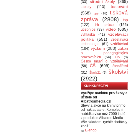
střední školy
(369)
(33)
testování
tablety
(113)
tisková
(568)
tipy
(16)
zpráva
(2808)
top
(122)
trh práce
(156)
video
(685)
učebnice
(39)
vzdělávací
vyhláška
(41)
politika
(551)
vzdělávací
technologie
(61)
vzdělávání
výzkum
(283)
(184)
zákon
o pedagogických
pracovnících
(64)
ÚIV
(3)
Česko mluví o vzdělávání
ČŠI
(699)
(58)
čtenářství
školství
(31)
Škola21
(3)
(2922)
KNIHKUPECTVÍ
Využijte nabídku pro školy a
učitele od
Albatrosmedia.cz!
Slevy a akce na knihy přímo
od nakladatele. Kompletní
nabídka více než 7000 titulů
z produkce Albatros Media.
Vše skladem, rychlé dodávky
zboží.
E-shop