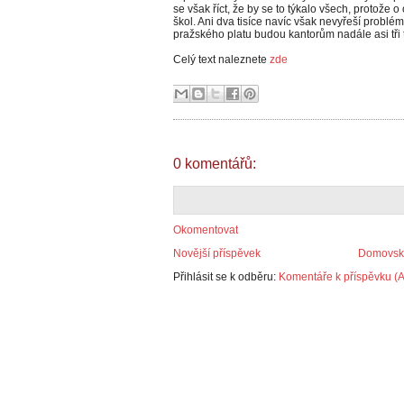
se však říct, že by se to týkalo všech, protože
škol. Ani dva tisíce navíc však nevyřeší problé
pražského platu budou kantorům nadále asi tři t
Celý text naleznete
zde
0 komentářů:
Okomentovat
Novější příspěvek
Domovská
Přihlásit se k odběru:
Komentáře k příspěvku (