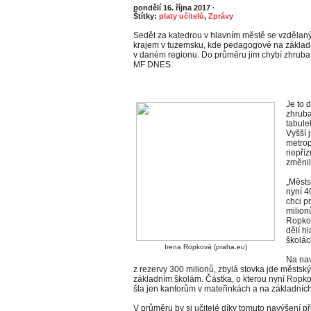
pondělí 16. října 2017
·
Štítky:
platy učitelů
,
Zprávy
Sedět za katedrou v hlavním městě se vzdělaným
krajem v tuzemsku, kde pedagogové na základn
v daném regionu. Do průměru jim chybí zhruba č
MF DNES.
Je to 
zhruba 
tabule
Vyšší 
metrop
nepříz
změnil
„Městs
nyní 4
chci p
milion
Ropkov
dělí h
školác
Irena Ropková (praha.eu)
Na nav
z rezervy 300 milionů, zbylá stovka jde městsk
základním školám. Částka, o kterou nyní Ropko
šla jen kantorům v mateřinkách a na základních
V průměru by si učitelé díky tomuto navýšení při