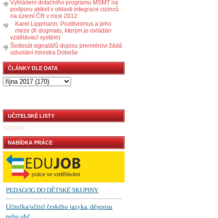
Vyhlášení dotačního programu MŠMT na
podporu aktivit v oblasti integrace cizinců
na území ČR v roce 2012
Karel Lippmann: Pozitivismus a jeho
meze (K dogmatu, kterým je ovládán
vzdělávací systém)
Šedesát signatářů dopisu premiérovi žádá
odvolání ministra Dobeše
ČLÁNKY DLE DATA
UČITELSKÉ LISTY
Načítání
NABÍDKA PRÁCE