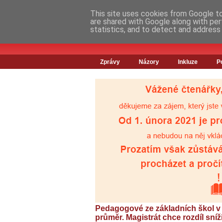
This site uses cookies from Google to 
are shared with Google along with per
statistics, and to detect and address
Zprávy
Názory
Inkluze
P
Pedagogové ze základních škol v Pr
průměr. Magistrát chce rozdíl sníži