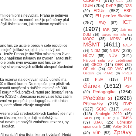
CERMAT
(578)
CLIL
(18)
DUM
(205)
DVPP
(59)
DZS
EDUin
(852)
ESF
(39)
 lidem příliš nevyplatí. Praha je jediným
(807)
EU peníze školám
í škole berou méně, než je průměrný plat
ICT
(257)
FAQ
(87)
tyři tisíce korun, jak nedávno vypočítala
(1907)
IWB
(32)
Jak na
DUM
(16)
Jazyky pro děti
(1)
MOOC
(35)
MPSV
(61)
MŠMT
(4611)
dáno tím, že učitelé berou v celé republice
NAEP
stejně, jelikož se jejich plat odvíjí od
NIDV
(228)
NIDM
(58)
(14)
k. Jenže Praha je dražším místem pro život.
NÚV
(321)
NÚOV
(55)
jsou například náklady na bydlení. Magistrát
Národní rada pro vzdělávání
ole proto nyní uvažuje nad tím, že by
OECD
(114)
OER
(25)
(16)
nivý stav pražských učitelů alespoň částečně
OP VK
(24)
OP VVV
(67)
.
Ostatní
(6)
PIAAC
(8)
PIRLS
PR
ká rezerva na dokrývání platů učitelů má
PISA
(119)
(13)
00 milionů korun. Do rozpočtu pro příští rok
článek
(1612)
PSP
rosadit navýšení o dalších minimálně 300
Pedagogika
(1364)
(80)
ů korun,“ říká pražská radní pro školství Irena
á (ČSSD). Současná rezerva se totiž zatím
Přečtěte si
(2698)
lavně ve prospěch pedagogů na středních
Přijímačky
(216)
RVP
h, které přímo zřizuje magistrát.
(627)
SCIO
(317)
SKAV
ýšení platů středoškolských kantorů jde nyní
(148)
Strategie 2020
(46)
ým částem, které je dají mateřským a
TIMSS
TALIS
(19)
TEDx
(10)
vá navrhuje navýšit zmíněnou rezervu, by
(39)
UJAK
(25)
Učitelský
 školách.
spomocník
(169)
Volby 2013
Zprávy
(40)
VÚP
(53)
šli na další dva tisíce korun k výplatě. Nedá