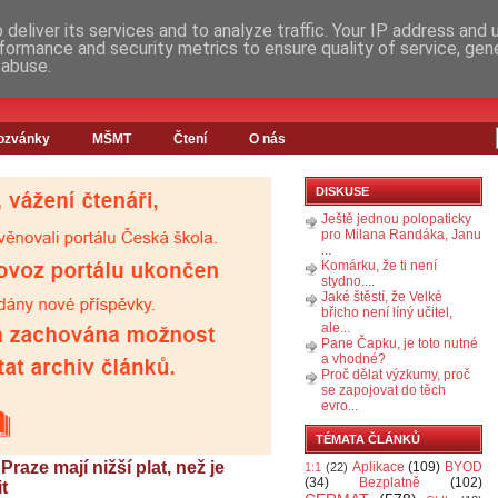
deliver its services and to analyze traffic. Your IP address and
formance and security metrics to ensure quality of service, ge
 abuse.
ozvánky
MŠMT
Čtení
O nás
DISKUSE
Ještě jednou polopaticky
pro Milana Randáka, Janu
...
Komárku, že ti není
stydno....
Jaké štěstí, že Velké
břicho není líný učitel,
ale...
Pane Čapku, je toto nutné
a vhodné?
Proč dělat výzkumy, proč
se zapojovat do těch
evro...
TÉMATA ČLÁNKŮ
aze mají nižší plat, než je
Aplikace
(109)
BYOD
1:1
(22)
(34)
Bezplatně
(102)
t