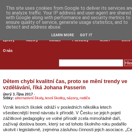
This site uses cookies from Google to deliver its services an
to analyze traffic. Your IP address and user-agent are shared
with Google along with performance and security metrics to
ensure quality of service, generate usage statistics, and to
detect and address abuse.
LEARN MORE
GOT IT
Zprávy
Názory
Inkluze
Pozvánky
MŠMT
Čtení
O nás
Dětem chybí kvalitní čas, proto se mění trendy ve
vzdělávání, říká Johana Passerin
úterý 3. října 2017
·
Štítky:
alternativní školy
,
lesní školky
,
názory
,
rodiče
Vznik lesních školek odráží v posledních několika letech
všeobecnější trend návratu k přírodě. V Česku se jejich pojetí
zážitkové pedagogiky ve volné přírodě zcela mimořádně daří,
zažívají doslova boom, který se od tohoto školního roku podařilo
ukotvit i legislativně, zejména zásluhou činnosti jejich asociace. „Ce