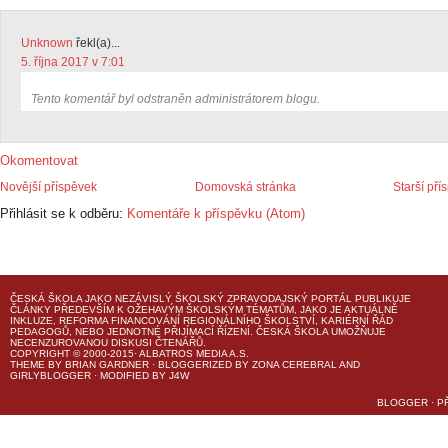
Unknown
řekl(a)...
5. října 2017 v 7:01
Tento komentář byl odstraněn administrátorem blogu.
Okomentovat
Novější příspěvek
Domovská stránka
Starší pří
Přihlásit se k odběru:
Komentáře k příspěvku (Atom)
ČESKÁ ŠKOLA
JAKO NEZÁVISLÝ ŠKOLSKÝ ZPRAVODAJSKÝ PORTÁL PUBLIKUJE
ČLÁNKY PŘEDEVŠÍM K OŽEHAVÝM ŠKOLSKÝM TÉMATŮM, JAKO JE AKTUÁLNĚ
INKLUZE, REFORMA FINANCOVÁNÍ REGIONÁLNÍHO ŠKOLSTVÍ, KARIÉRNÍ ŘÁD
PEDAGOGŮ, NEBO JEDNOTNÉ PŘIJÍMACÍ ŘÍZENÍ.
ČESKÁ ŠKOLA
UMOŽŇUJE
NECENZUROVANOU DISKUSI ČTENÁŘŮ.
COPYRIGHT © 2000-2015· ALBATROS MEDIA A.S.
THEME
BY
BRIAN GARDNER
· BLOGGERIZED BY
ZONA CEREBRAL
AND
GIRLYBLOGGER
· MODIFIED BY
J4W
BLOGGER
·
P