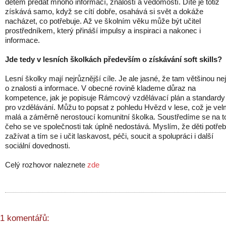
dětem předat mnoho informací, znalostí a vědomostí. Dítě je totiž
získává samo, když se cítí dobře, osahává si svět a dokáže
nacházet, co potřebuje. Až ve školním věku může být učitel
prostředníkem, který přináší impulsy a inspiraci a nakonec i
informace.
Jde tedy v lesních školkách především o získávání soft skills?
Lesní školky mají nejrůznější cíle. Je ale jasné, že tam většinou ne
o znalosti a informace. V obecné rovině klademe důraz na
kompetence, jak je popisuje Rámcový vzdělávací plán a standardy
pro vzdělávání. Můžu to popsat z pohledu Hvězd v lese, což je vel
malá a záměrně nerostoucí komunitní školka. Soustředíme se na t
čeho se ve společnosti tak úplně nedostává. Myslím, že děti potřeb
zažívat a tím se i učit laskavost, péči, soucit a spolupráci i další
sociální dovednosti.
Celý rozhovor naleznete
zde
1 komentářů: