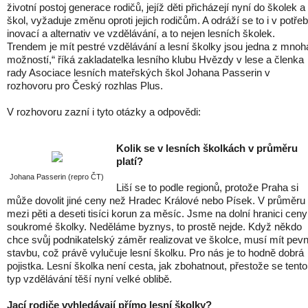
životní postoj generace rodičů, jejíž děti přicházejí nyní do školek a
škol, vyžaduje změnu oproti jejich rodičům. A odráží se to i v potře
inovací a alternativ ve vzdělávání, a to nejen lesních školek.
Trendem je mít pestré vzdělávání a lesní školky jsou jedna z mnoh
možností,“ říká zakladatelka lesního klubu Hvězdy v lese a členka
rady Asociace lesních mateřských škol Johana Passerin v
rozhovoru pro Český rozhlas Plus.
V rozhovoru zazní i tyto otázky a odpovědi:
Kolik se v lesních školkách v průměru
platí?
Johana Passerin (repro ČT)
Liší se to podle regionů, protože Praha si
může dovolit jiné ceny než Hradec Králové nebo Písek. V průměru
mezi pěti a deseti tisíci korun za měsíc. Jsme na dolní hranici ceny
soukromé školky. Neděláme byznys, to prostě nejde. Když někdo
chce svůj podnikatelský záměr realizovat ve školce, musí mít pev
stavbu, což právě vylučuje lesní školku. Pro nás je to hodně dobrá
pojistka. Lesní školka není cesta, jak zbohatnout, přestože se tento
typ vzdělávání těší nyní velké oblibě.
Jací rodiče vyhledávají přímo lesní školky?