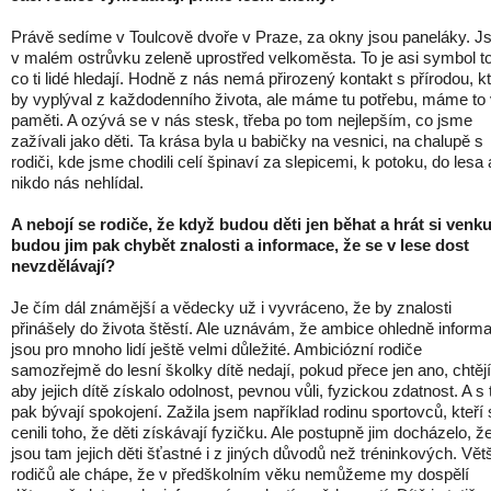
Právě sedíme v Toulcově dvoře v Praze, za okny jsou paneláky. 
v malém ostrůvku zeleně uprostřed velkoměsta. To je asi symbol t
co ti lidé hledají. Hodně z nás nemá přirozený kontakt s přírodou, k
by vyplýval z každodenního života, ale máme tu potřebu, máme to
paměti. A ozývá se v nás stesk, třeba po tom nejlepším, co jsme
zažívali jako děti. Ta krása byla u babičky na vesnici, na chalupě s
rodiči, kde jsme chodili celí špinaví za slepicemi, k potoku, do lesa 
nikdo nás nehlídal.
A nebojí se rodiče, že když budou děti jen běhat a hrát si venku
budou jim pak chybět znalosti a informace, že se v lese dost
nevzdělávají?
Je čím dál známější a vědecky už i vyvráceno, že by znalosti
přinášely do života štěstí. Ale uznávám, že ambice ohledně informa
jsou pro mnoho lidí ještě velmi důležité. Ambiciózní rodiče
samozřejmě do lesní školky dítě nedají, pokud přece jen ano, chtějí
aby jejich dítě získalo odolnost, pevnou vůli, fyzickou zdatnost. A s
pak bývají spokojení. Zažila jsem například rodinu sportovců, kteří 
cenili toho, že děti získávají fyzičku. Ale postupně jim docházelo, ž
jsou tam jejich děti šťastné i z jiných důvodů než tréninkových. Vět
rodičů ale chápe, že v předškolním věku nemůžeme my dospělí