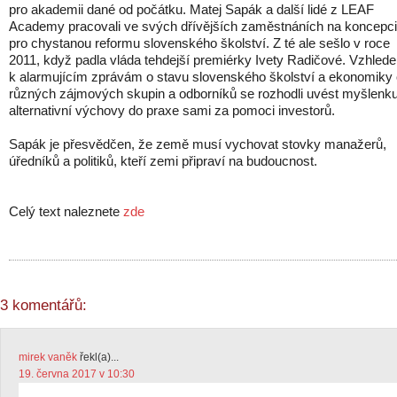
pro akademii dané od počátku. Matej Sapák a další lidé z LEAF
Academy pracovali ve svých dřívějších zaměstnáních na koncepci
pro chystanou reformu slovenského školství. Z té ale sešlo v roce
2011, když padla vláda tehdejší premiérky Ivety Radičové. Vzhled
k alarmujícím zprávám o stavu slovenského školství a ekonomiky
různých zájmových skupin a odborníků se rozhodli uvést myšlenk
alternativní výchovy do praxe sami za pomoci investorů.
Sapák je přesvědčen, že země musí vychovat stovky manažerů,
úředníků a politiků, kteří zemi připraví na budoucnost.
Celý text naleznete
zde
3 komentářů:
mirek vaněk
řekl(a)...
19. června 2017 v 10:30