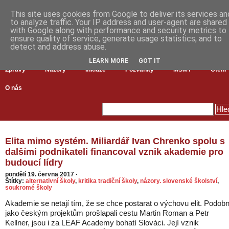
This site uses cookies from Google to deliver its services an
to analyze traffic. Your IP address and user-agent are shared
with Google along with performance and security metrics to
ensure quality of service, generate usage statistics, and to
detect and address abuse.
LEARN MORE
GOT IT
Zprávy
Názory
Inkluze
Pozvánky
MŠMT
Čtení
O nás
Elita mimo systém. Miliardář Ivan Chrenko spolu s
dalšími podnikateli financoval vznik akademie pro
budoucí lídry
pondělí 19. června 2017
·
Štítky:
alternativní školy
,
kritika tradiční školy
,
názory. slovenské školství
,
soukromé školy
Akademie se netají tím, že se chce postarat o výchovu elit. Podob
jako českým projektům prošlapali cestu Martin Roman a Petr
Kellner, jsou i za LEAF Academy bohatí Slováci. Její vznik