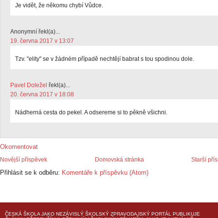
Je vidět, že někomu chybí Vůdce.
Anonymní řekl(a)...
19. června 2017 v 13:07
Tzv. "elity" se v žádném případě nechtějí babrat s tou spodinou dole.
Pavel Doležel
řekl(a)...
20. června 2017 v 18:08
Nádherná cesta do pekel. A odsereme si to pěkně všichni.
Okomentovat
Novější příspěvek
Domovská stránka
Starší pří
Přihlásit se k odběru:
Komentáře k příspěvku (Atom)
ČESKÁ ŠKOLA
JAKO NEZÁVISLÝ ŠKOLSKÝ ZPRAVODAJSKÝ PORTÁL PUBLIKUJE