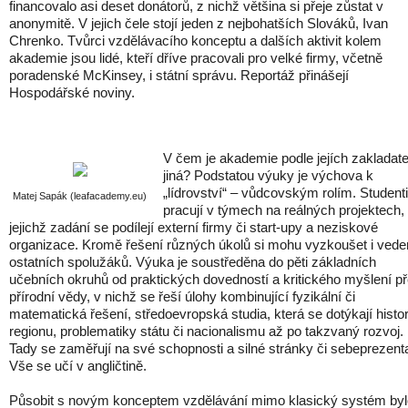
financovalo asi deset donátorů, z nichž většina si přeje zůstat v
anonymitě. V jejich čele stojí jeden z nejbohatších Slováků, Ivan
Chrenko. Tvůrci vzdělávacího konceptu a dalších aktivit kolem
akademie jsou lidé, kteří dříve pracovali pro velké firmy, včetně
poradenské McKinsey, i státní správu. Reportáž přinášejí
Hospodářské noviny.
V čem je akademie podle jejích zakladate
jiná? Podstatou výuky je výchova k
„lídrovství“ – vůdcovským rolím. Studenti
Matej Sapák (leafacademy.eu)
pracují v týmech na reálných projektech,
jejichž zadání se podílejí externí firmy či start-upy a neziskové
organizace. Kromě řešení různých úkolů si mohu vyzkoušet i vede
ostatních spolužáků. Výuka je soustředěna do pěti základních
učebních okruhů od praktických dovedností a kritického myšlení p
přírodní vědy, v nichž se řeší úlohy kombinující fyzikální či
matematická řešení, středoevropská studia, která se dotýkají histor
regionu, problematiky státu či nacionalismu až po takzvaný rozvoj.
Tady se zaměřují na své schopnosti a silné stránky či sebeprezenta
Vše se učí v angličtině.
Působit s novým konceptem vzdělávání mimo klasický systém byl