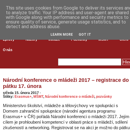
This site uses cookies from Google to deliver its services an
to analyze traffic. Your IP address and user-agent are shared
with Google along with performance and security metrics to
ensure quality of service, generate usage statistics, and to
detect and address abuse.
LEARN MORE
GOT IT
Zprávy
Názory
Inkluze
Pozvánky
MŠMT
Čtení
O nás
Národní konference o mládeži 2017 – registrace do
pátku 17. února
středa 15. února 2017
·
Štítky:
Erasmus+
,
MŠMT
,
Národní konference o mládeži
,
pozvánky
Ministerstvo školství, mládeže a tělovýchovy ve spolupráci s
Domem zahraniční spolupráce (národní agentura programu
Erasmus+ v ČR) pořádá Národní konferenci o mládeži 2017. Jejím
cílem je prohloubení kompetencí v oblasti práce s mládeží, sdílení
zkušeností a networking. Registrovat se na akci je možno do pátku