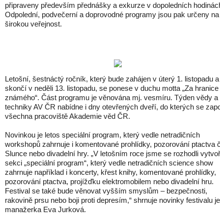
připraveny především přednášky a exkurze v dopoledních hodinác
Odpolední, podvečerní a doprovodné programy jsou pak určeny na
širokou veřejnost.
Letošní, šestnáctý ročník, který bude zahájen v úterý 1. listopadu a
skončí v neděli 13. listopadu, se ponese v duchu motta „Za hranice
známého“. Část programu je věnována mj. vesmíru. Týden vědy a
techniky AV ČR nabídne i dny otevřených dveří, do kterých se zapo
všechna pracoviště Akademie věd ČR.
Novinkou je letos speciální program, který vedle netradičních
workshopů zahrnuje i komentované prohlídky, pozorování ptactva č
Slunce nebo divadelní hry. „V letošním roce jsme se rozhodli vytvoř
sekci „speciální program“, který vedle netradičních science show
zahrnuje například i koncerty, křest knihy, komentované prohlídky,
pozorování ptactva, projížďku elektromobilem nebo divadelní hru.
Festival se také bude věnovat vyšším smyslům – bezpečnosti,
rakovině prsu nebo boji proti depresím,“ shrnuje novinky festivalu j
manažerka Eva Jurková.