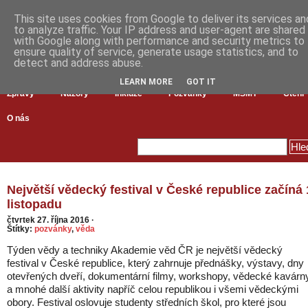
This site uses cookies from Google to deliver its services an
to analyze traffic. Your IP address and user-agent are shared
with Google along with performance and security metrics to
ensure quality of service, generate usage statistics, and to
detect and address abuse.
LEARN MORE
GOT IT
Zprávy
Názory
Inkluze
Pozvánky
MŠMT
Čtení
O nás
Největší vědecký festival v České republice začíná 
listopadu
čtvrtek 27. října 2016
·
Štítky:
pozvánky
,
věda
Týden vědy a techniky Akademie věd ČR je největší vědecký
festival v České republice, který zahrnuje přednášky, výstavy, dny
otevřených dveří, dokumentární filmy, workshopy, vědecké kavárn
a mnohé další aktivity napříč celou republikou i všemi vědeckými
obory. Festival oslovuje studenty středních škol, pro které jsou