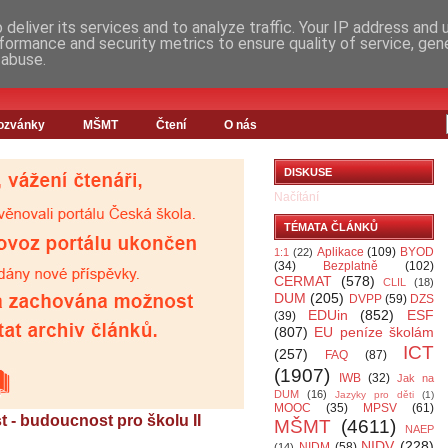
deliver its services and to analyze traffic. Your IP address and
formance and security metrics to ensure quality of service, ge
 abuse.
ozvánky
MŠMT
Čtení
O nás
DISKUSE
Načítání
TÉMATA ČLÁNKŮ
Aplikace
(109)
BYOD
1:1
(22)
(34)
Bezplatně
(102)
CERMAT
(578)
CLIL
(18)
DUM
(205)
DVPP
(59)
DZS
EDUin
(852)
ESF
(39)
(807)
EU peníze školám
ICT
(257)
FAQ
(87)
(1907)
IWB
(32)
Jak na
DUM
(16)
Jazyky pro děti
(1)
MOOC
(35)
MPSV
(61)
 - budoucnost pro školu II
MŠMT
(4611)
NAEP
NIDV
(228)
NIDM
(58)
(14)