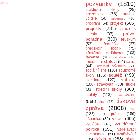
pozvánky
(1810)
Atom)
praktické školy
(25)
prezentace
(66)
profese
učitele
(50)
prognózy
(16)
projekt
(506)
program
(64)
projekty
(231)
práce s
právní
talenty
(37)
poradna
(339)
průzkum
(53)
přednáška
(27)
předškolní ročník
(75)
předškolní vzdělávání
(103)
recenze
(30)
redakce
(16)
regionální školství
(94)
satira
(44)
sexuální výchova
(21)
sociální sítě
(110)
soukromé
soutěž
(498)
školy
(165)
standard
(127)
statistika
(100)
stravování
(50)
studie
střední školy
(369)
(33)
testování
tablety
(113)
tisková
(568)
tipy
(16)
zpráva
(2808)
top
(122)
trh práce
(156)
video
(685)
učebnice
(39)
vzdělávací
vyhláška
(41)
politika
(551)
vzdělávací
technologie
(61)
vzdělávání
výzkum
(283)
(184)
zákon