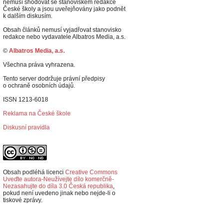
nemusí shodovat se stanoviskem redakce
České školy a jsou uveřejňovány jako podnět
k dalším diskusím.
Obsah článků nemusí vyjadřovat stanovisko
redakce nebo vydavatele Albatros Media, a.s.
©
Albatros Media, a.s.
Všechna práva vyhrazena.
Tento server dodržuje právní předpisy
o ochraně osobních údajů.
ISSN 1213-6018
Reklama na České škole
Diskusní pravidla
Obsah podléhá licenci
Creative Commons
Uveďte autora-Neužívejte dílo komerčně-
Nezasahujte do díla 3.0 Česká republika
,
p
okud není uvedeno jinak nebo nejde-li o
tiskové zprávy.