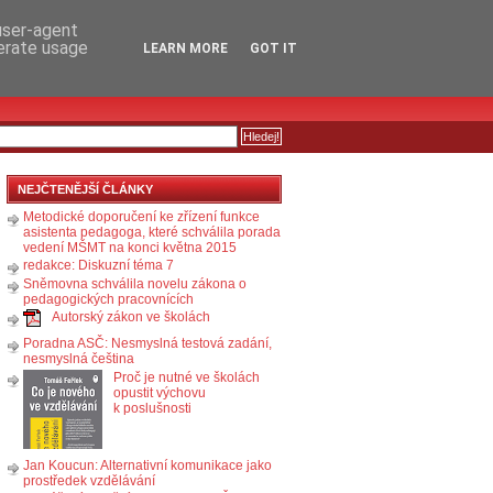
RSS
KOMENTÁŘE
 user-agent
nerate usage
LEARN MORE
GOT IT
NEJČTENĚJŠÍ ČLÁNKY
Metodické doporučení ke zřízení funkce
asistenta pedagoga, které schválila porada
vedení MŠMT na konci května 2015
redakce: Diskuzní téma 7
Sněmovna schválila novelu zákona o
pedagogických pracovnících
Autorský zákon ve školách
Poradna ASČ: Nesmyslná testová zadání,
nesmyslná čeština
Proč je nutné ve školách
opustit výchovu
k poslušnosti
Jan Koucun: Alternativní komunikace jako
prostředek vzdělávání