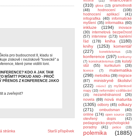
financování
festival
(22)
(310)
gramotnosti
glosa
(13)
(48)
hodnocení
(108)
hodnocení aplikací
(41)
infografika
(40)
informatické
myšlení
(35)
informatika
(60)
inkluze
(1194)
inovace
(30)
internetová bezpečnost
(57)
interview
(173)
kariérní
kniha
(1180)
řád
(178)
knihy
(1253)
komentář
(227)
konektivismus
(13)
ola pro budoucnost II, kladu si
konference
(197)
konkursy
uje ziskově i neziskově "lovecké" a
kulatý
(7)
konstruktivismus
(19)
ference, které jsme viděli loni.
stůl
(55)
kurikulum
(28)
matematika
licence
(7)
ONFERENCE? KDO A JAK TAM
(298)
metodika
(39)
migrace
 TO MŠMT? POKUD ANO - PROČ
ministryně školství
MÝ PŘENOS Z KONFERENCE JAKO
(87)
(222)
myšlenkové
mládež
(2)
mapy
(10)
neformální vzdělávání
it a zveřejnit?
nezaměstnanost
(26)
(15)
nová maturita
novela
(69)
(1305)
odkazy
odbory
(45)
(271)
ombudsman
(40)
online
(174)
open source
(23)
otevřený dopis
(42)
pedagogicko-psychologické
poradny
(41)
petice
(19)
 stránka
Starší příspěvek
polemika
(1885)