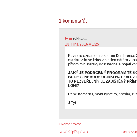
1 komentářů:
tyrjir
řekl(a)...
18. října 2016 v 1:25
Když čtu oznámení o konání Konference Šk
otázku, zda se letos v bleděmodrém zopak
přitom ministersky dost nedbalé pojetí kon
JAKÝ JE PODROBNÝ PROGRAM TÉ K
BUDE ČI NEBUDE ÚČINKOVAT? VÍ UŽ
TO NEZVEŘEJNÍ? JE ZAJIŠTĚNÝ PŘÍ
LONI?
Pane Komárku, mohl byste to, prosím, zjist
J.Týř
Okomentovat
Novější příspěvek
Domovská