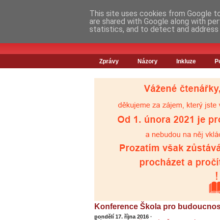
This site uses cookies from Google to 
are shared with Google along with per
statistics, and to detect and address
Zprávy
Názory
Inkluze
P
Konference Škola pro budoucnost
pondělí 17. října 2016
·