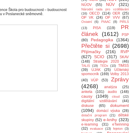
NÚV
(321)
NÚOV
(55)
Národní rada pro vzdělávání
ference Škola pro budoucnost – budoucnost
OECD
(114)
OER
(25)
(16)
adu v Poslanecké sněmovně.
OP VK
(24)
OP VVV
(67)
Ostatní
(6)
PIAAC
(8)
PIRLS
PR
PISA
(119)
(13)
článek
(1612)
PSP
Pedagogika
(1364)
(80)
Přečtěte si
(2698)
Přijímačky
(216)
RVP
(627)
SCIO
(317)
SKAV
(148)
Strategie 2020
(46)
TIMSS
TALIS
(19)
TEDx
(10)
(39)
UJAK
(25)
Učitelský
spomocník
(169)
Volby 2013
Zprávy
(40)
VÚP
(53)
(4268)
analýza
(25)
anketa
(101)
audio
(148)
causy
(1049)
cloud
(22)
digitální vzdělávání
(44)
dokument
diskuse
(65)
(1094)
domácí výuka
(28)
dětské
dotační program
(21)
e-knihy
(323)
skupiny
(52)
e-learning
(31)
eTwinning
(32)
evaluace
(13)
fejeton
(3)