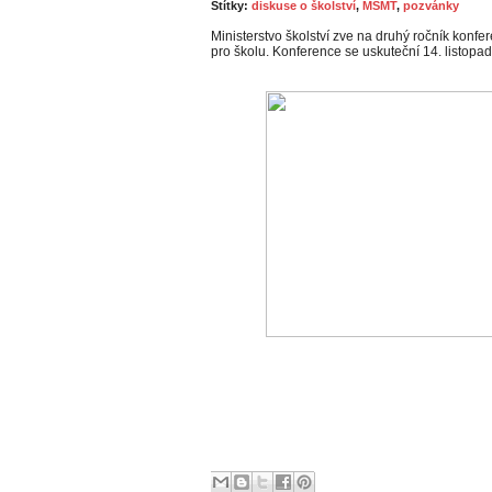
Štítky:
diskuse o školství
,
MŠMT
,
pozvánky
Ministerstvo školství zve na druhý ročník kon
pro školu. Konference se uskuteční 14. listop