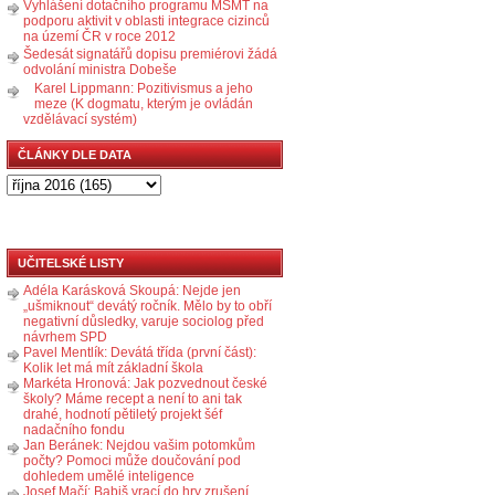
Vyhlášení dotačního programu MŠMT na
podporu aktivit v oblasti integrace cizinců
na území ČR v roce 2012
Šedesát signatářů dopisu premiérovi žádá
odvolání ministra Dobeše
Karel Lippmann: Pozitivismus a jeho
meze (K dogmatu, kterým je ovládán
vzdělávací systém)
ČLÁNKY DLE DATA
UČITELSKÉ LISTY
Adéla Karásková Skoupá: Nejde jen
„ušmiknout“ devátý ročník. Mělo by to obří
negativní důsledky, varuje sociolog před
návrhem SPD
Pavel Mentlík: Devátá třída (první část):
Kolik let má mít základní škola
Markéta Hronová: Jak pozvednout české
školy? Máme recept a není to ani tak
drahé, hodnotí pětiletý projekt šéf
nadačního fondu
Jan Beránek: Nejdou vašim potomkům
počty? Pomoci může doučování pod
dohledem umělé inteligence
Josef Mačí: Babiš vrací do hry zrušení