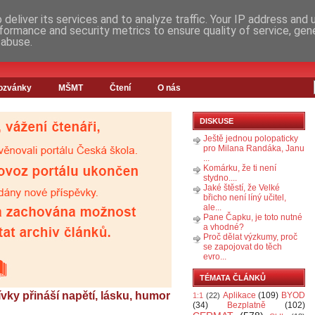
deliver its services and to analyze traffic. Your IP address and
formance and security metrics to ensure quality of service, ge
 abuse.
ozvánky
MŠMT
Čtení
O nás
DISKUSE
Ještě jednou polopaticky
pro Milana Randáka, Janu
...
Komárku, že ti není
stydno....
Jaké štěstí, že Velké
břicho není líný učitel,
ale...
Pane Čapku, je toto nutné
a vhodné?
Proč dělat výzkumy, proč
se zapojovat do těch
evro...
TÉMATA ČLÁNKŮ
dívky přináší napětí, lásku, humor
Aplikace
(109)
BYOD
1:1
(22)
(34)
Bezplatně
(102)