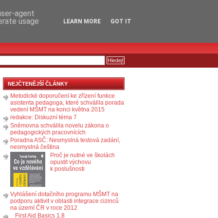
RSS
KOMENTÁŘE
 user-agent
nerate usage
LEARN MORE
GOT IT
NEJČTENĚJŠÍ ČLÁNKY
Metodické doporučení ke zřízení funkce
asistenta pedagoga, které schválila porada
vedení MŠMT na konci května 2015
redakce: Diskuzní téma 7
Sněmovna schválila novelu zákona o
pedagogických pracovnících
Poradna ASČ: Nesmyslná testová zadání,
nesmyslná čeština
Proč je nutné ve školách
opustit výchovu
k poslušnosti
Vyhlášení dotačního programu MŠMT na
podporu aktivit v oblasti integrace cizinců
na území ČR v roce 2012
First Aid Basics 1.8