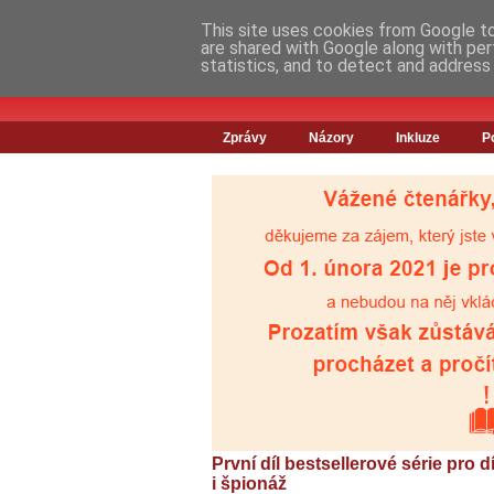
This site uses cookies from Google to 
are shared with Google along with per
statistics, and to detect and address
Zprávy
Názory
Inkluze
P
První díl bestsellerové série pro 
i špionáž