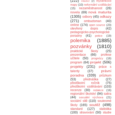
(222)
myšlenkové
mládež
(2)
mapy
(10)
neformální vzdělávání
nezaměstnanost
(26)
(15)
nová maturita
novela
(69)
(1305)
odkazy
odbory
(45)
(271)
ombudsman
(40)
online
(174)
open source
(23)
otevřený dopis
(42)
pedagogicko-psychologické
poradny
(41)
petice
(19)
polemika
(1885)
pozvánky
(1810)
praktické školy
(25)
prezentace
(66)
profese
učitele
(50)
prognózy
(16)
projekt
(506)
program
(64)
projekty
(231)
práce s
právní
talenty
(37)
poradna
(339)
průzkum
(53)
přednáška
(27)
předškolní ročník
(75)
předškolní vzdělávání
(103)
recenze
(30)
redakce
(16)
regionální školství
(94)
satira
(44)
sexuální výchova
(21)
sociální sítě
(110)
soukromé
soutěž
(498)
školy
(165)
standard
(127)
statistika
(100)
stravování
(50)
studie