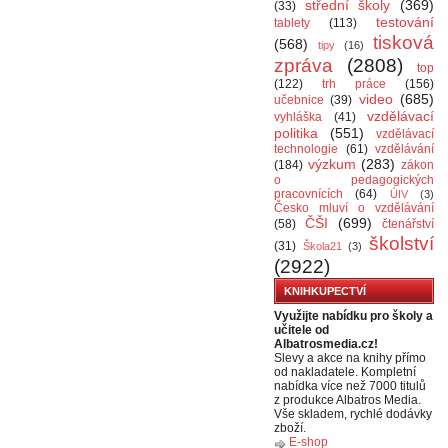
střední školy
(369)
(33)
testování
tablety
(113)
tisková
(568)
tipy
(16)
zpráva
(2808)
top
(122)
trh práce
(156)
video
(685)
učebnice
(39)
vzdělávací
vyhláška
(41)
politika
(551)
vzdělávací
technologie
(61)
vzdělávání
výzkum
(283)
(184)
zákon
o pedagogických
pracovnících
(64)
ÚIV
(3)
Česko mluví o vzdělávání
ČŠI
(699)
(58)
čtenářství
školství
(31)
Škola21
(3)
(2922)
KNIHKUPECTVÍ
Využijte nabídku pro školy a
učitele od
Albatrosmedia.cz!
Slevy a akce na knihy přímo
od nakladatele. Kompletní
nabídka více než 7000 titulů
z produkce Albatros Media.
Vše skladem, rychlé dodávky
zboží.
E-shop