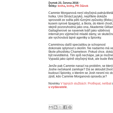
čtvrtek 23. června 2016
·
Štítky:
kniha
,
knihy
,
PR článek
Cammie Morganová není obyčejná patnáctilet
holka. Umí čtrnáct jazyků, nepřítele dokáže
sprovodit ze světa pěti různými způsoby (třeba 
kusem syrové špagety), a škola, do které chodí,
stejně pozoruhodná jako ona. Akademie Gillia
Gallagherové se navenek tváří jako výběrový
internát pro výjimečné mladé dámy, ve skutečno
ale vychovává tajné agentky a špionky.
Cammiinou další specialitou je schopnost
dokonale splynout s okolím. Ne nadarmo má v
škole přezdívku Chameleon. Pokud chce, dok
být neviditelná. Tím spíš nechápe, jak je možné,
Vypadá jako úplně obyčejný kluk, ale bude tře
Jenže pak Cammie narazí na problém, se kterým
Joshe nečekaně zamiluje? Dá se skloubit živo
budoucí špionky, o kterém se Josh nesmí nic doz
zjistí, kdo Cammie Morganová opravdu je?
Novinku
V tajných službách: Protřepat, nelíbat
o
u vydavatele
.