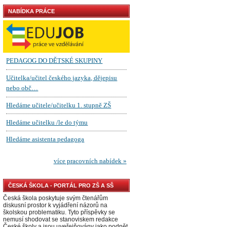
NABÍDKA PRÁCE
ČESKÁ ŠKOLA - PORTÁL PRO ZŠ A SŠ
Česká škola poskytuje svým čtenářům
diskusní prostor k vyjádření názorů na
školskou problematiku. Tyto příspěvky se
nemusí shodovat se stanoviskem redakce
České školy a jsou uveřejňovány jako podnět