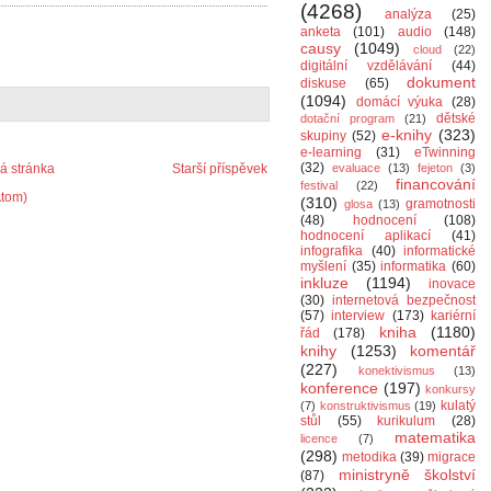
(4268)
analýza
(25)
anketa
(101)
audio
(148)
causy
(1049)
cloud
(22)
digitální vzdělávání
(44)
dokument
diskuse
(65)
(1094)
domácí výuka
(28)
dětské
dotační program
(21)
e-knihy
(323)
skupiny
(52)
e-learning
(31)
eTwinning
(32)
 stránka
Starší příspěvek
evaluace
(13)
fejeton
(3)
financování
festival
(22)
Atom)
(310)
gramotnosti
glosa
(13)
(48)
hodnocení
(108)
hodnocení aplikací
(41)
infografika
(40)
informatické
myšlení
(35)
informatika
(60)
inkluze
(1194)
inovace
(30)
internetová bezpečnost
(57)
interview
(173)
kariérní
kniha
(1180)
řád
(178)
knihy
(1253)
komentář
(227)
konektivismus
(13)
konference
(197)
konkursy
kulatý
(7)
konstruktivismus
(19)
stůl
(55)
kurikulum
(28)
matematika
licence
(7)
(298)
metodika
(39)
migrace
ministryně školství
(87)