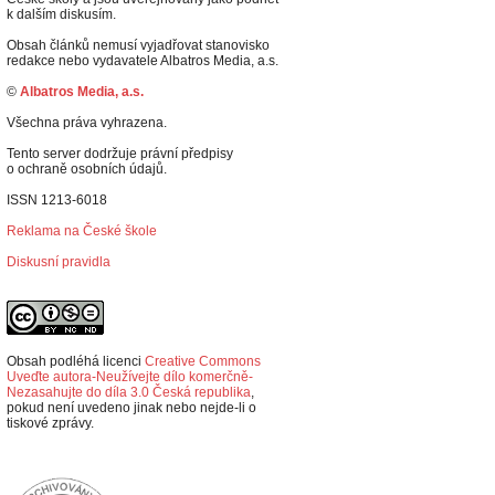
k dalším diskusím.
Obsah článků nemusí vyjadřovat stanovisko
redakce nebo vydavatele Albatros Media, a.s.
©
Albatros Media, a.s.
Všechna práva vyhrazena.
Tento server dodržuje právní předpisy
o ochraně osobních údajů.
ISSN 1213-6018
Reklama na České škole
Diskusní pravidla
Obsah podléhá licenci
Creative Commons
Uveďte autora-Neužívejte dílo komerčně-
Nezasahujte do díla 3.0 Česká republika
,
p
okud není uvedeno jinak nebo nejde-li o
tiskové zprávy.