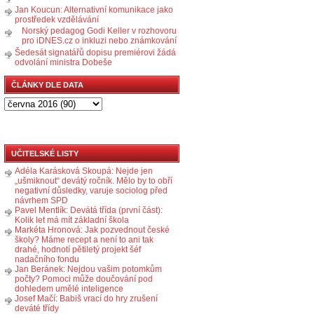
Jan Koucun: Alternativní komunikace jako
prostředek vzdělávání
Norský pedagog Godi Keller v rozhovoru
pro iDNES.cz o inkluzi nebo známkování
Šedesát signatářů dopisu premiérovi žádá
odvolání ministra Dobeše
ČLÁNKY DLE DATA
UČITELSKÉ LISTY
Adéla Karásková Skoupá: Nejde jen
„ušmiknout“ devátý ročník. Mělo by to obří
negativní důsledky, varuje sociolog před
návrhem SPD
Pavel Mentlík: Devátá třída (první část):
Kolik let má mít základní škola
Markéta Hronová: Jak pozvednout české
školy? Máme recept a není to ani tak
drahé, hodnotí pětiletý projekt šéf
nadačního fondu
Jan Beránek: Nejdou vašim potomkům
počty? Pomoci může doučování pod
dohledem umělé inteligence
Josef Mačí: Babiš vrací do hry zrušení
deváté třídy