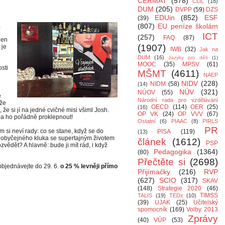
CERMAT
(578)
CLIL
(18)
DUM
(205)
DVPP
(59)
DZS
EDUin
(852)
ESF
(39)
á
(807)
EU peníze školám
ICT
(257)
FAQ
(87)
jen
(1907)
 je
IWB
(32)
Jak na
n
DUM
(16)
Jazyky pro děti
(1)
MOOC
(35)
MPSV
(61)
sti
MŠMT
(4611)
NAEP
NIDV
(228)
NIDM
(58)
(14)
NÚV
(321)
NÚOV
(55)
e
Národní rada pro vzdělávání
áže
OECD
(114)
OER
(25)
(16)
 že si jí na jedné cvičné misi všiml Josh.
OP VK
(24)
OP VVV
(67)
ba ho pořádně proklepnout!
Ostatní
(6)
PIAAC
(8)
PIRLS
PR
 si neví rady: co se stane, když se do
PISA
(119)
(13)
t obyčejného kluka se supertajným životem
článek
(1612)
PSP
vědět? A hlavně: bude ji mít rád, i když
Pedagogika
(1364)
(80)
Přečtěte si
(2698)
bjednávejte do 29. 6.
o 25 % levněji přímo
Přijímačky
(216)
RVP
(627)
SCIO
(317)
SKAV
(148)
Strategie 2020
(46)
TIMSS
TALIS
(19)
TEDx
(10)
(39)
UJAK
(25)
Učitelský
spomocník
(169)
Volby 2013
Zprávy
(40)
VÚP
(53)