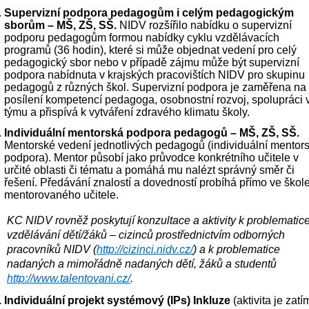
Supervizní podpora pedagogům i celým pedagogickým 
sborům – MŠ, ZŠ, SŠ.
 NIDV rozšířilo nabídku o supervizní 
podporu pedagogům formou nabídky cyklu vzdělávacích 
programů (36 hodin), které si může objednat vedení pro celý 
pedagogický sbor nebo v případě zájmu může být supervizní 
podpora nabídnuta v krajských pracovištích NIDV pro skupinu 
pedagogů z různých škol. Supervizní podpora je zaměřena na 
posílení kompetencí pedagoga, osobnostní rozvoj, spolupráci v
týmu a přispívá k vytváření zdravého klimatu školy.
Individuální mentorská podpora pedagogů – MŠ, ZŠ, SŠ.
Mentorské vedení jednotlivých pedagogů (individuální mentors
podpora). Mentor působí jako průvodce konkrétního učitele v 
určité oblasti či tématu a pomáhá mu nalézt správný směr či 
řešení. Předávání znalostí a dovedností probíhá přímo ve škole
mentorovaného učitele.
KC NIDV rovněž poskytují konzultace a aktivity k problematice
vzdělávání dětí/žáků – cizinců prostřednictvím odborných 
pracovníků NIDV (
http://cizinci.nidv.cz/
) a k problematice 
nadaných a mimořádně nadaných dětí, žáků a studentů 
http://www.talentovani.cz/
.
Individuální projekt systémový (IPs) Inkluze 
(aktivita je zatím