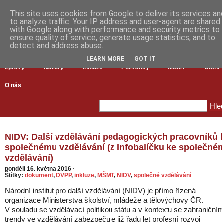
This site uses cookies from Google to deliver its services an
to analyze traffic. Your IP address and user-agent are shared
with Google along with performance and security metrics to
ensure quality of service, generate usage statistics, and to
detect and address abuse.
LEARN MORE
GOT IT
Zprávy
Názory
Inkluze
Pozvánky
MŠMT
Čtení
O nás
NIDV: Další vzdělávání pedagogických pracovníků 
společnému vzdělávání (z Infobalíčku ke společné
vzdělávání)
pondělí 16. května 2016
·
Štítky:
dokument
,
DVPP
,
inkluze
,
MŠMT
,
NIDV
,
společné vzdělávání
Národní institut pro další vzdělávání (NIDV) je přímo řízená
organizace Ministerstva školství, mládeže a tělovýchovy ČR.
V souladu se vzdělávací politikou státu a v kontextu se zahraniční
trendy ve vzdělávání zabezpečuje již řadu let profesní rozvoj