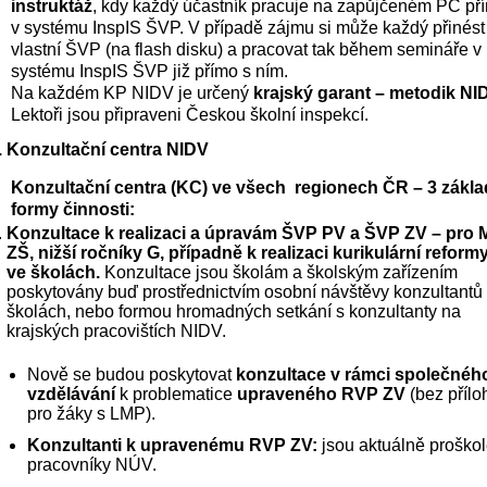
instruktáž
, kdy každý účastník pracuje na zapůjčeném PC pří
v systému InspIS ŠVP. V případě zájmu si může každý přinést 
vlastní ŠVP (na flash disku) a pracovat tak během semináře v 
systému InspIS ŠVP již přímo s ním.
Na každém KP NIDV je určený 
krajský garant – metodik NI
Lektoři jsou připraveni Českou školní inspekcí.  
Konzultační centra NIDV  
Konzultační centra (KC) ve všech  regionech ČR – 3 základ
formy činnosti: 
Konzultace k realizaci a úpravám ŠVP PV a ŠVP ZV – pro M
ZŠ, nižší ročníky G, případně k realizaci kurikulární reformy
ve školách.
 Konzultace jsou školám a školským zařízením 
poskytovány buď prostřednictvím osobní návštěvy konzultantů 
školách, nebo formou hromadných setkání s konzultanty na 
krajských pracovištích NIDV.
Nově se budou poskytovat 
konzultace v rámci společného
vzdělávání
 k problematice 
upraveného RVP ZV
 (bez příloh
pro žáky s LMP). 
Konzultanti k upravenému RVP ZV:
 jsou aktuálně proškol
pracovníky NÚV.  