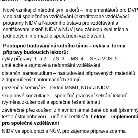
Nově vznikající národní tým lektorů – implementátorů pro DVP
v oblasti společného vzdělávání (akreditované vzdělávací 
programy NIDV a Národního ústavu pro vzdělávání a 
certifikovaní lektoři NIDV a NÚV jsou zárukou kvalitních a 
jednotných informací o společném vzdělávání).  
Postupné budování národního týmu – cykly a  formy 
přípravy budoucích lektorů: 
cykly přípravy: 1. a 2. – ZŠ, 3. – MŠ, 4. – SŠ a VOŠ, 5. – 
umělecké a zájmové a neformální vzdělávání    
distanční samostudium – nastudování připravených materiálů 
z doporučených informačních zdrojů 
prezenční semináře – lektoři MŠMT, NÚV a NIDV     
skupinové konzultace – společné pracovní setkání lektorů 
(výměna zkušeností a společné řešení témat)  
závěrečné přezkoušení z hlavních témat dané oblasti (písemný
test a ústní pohovor) – udělení certifikátu 
Lektor – implementát
pro společné vzdělávání
NIDV ve spolupráci s NÚV, pro zájemce příprava zdarma    