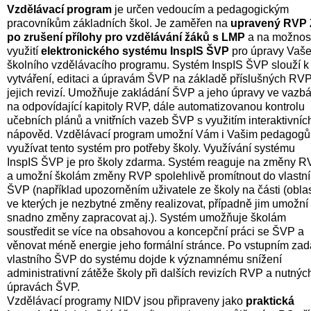
Vzdělávací program
 je určen vedoucím a pedagogickým 
pracovníkům základních škol. Je zaměřen na 
upravený RVP 
po zrušení přílohy pro vzdělávání žáků s LMP
 a na možnost
využití 
elektronického systému InspIS ŠVP
 pro úpravy Vaše
školního vzdělávacího programu. Systém InspIS ŠVP slouží k 
vytváření, editaci a úpravám ŠVP na základě příslušných RVP
jejich revizí. Umožňuje zakládání ŠVP a jeho úpravy ve vazbá
na odpovídající kapitoly RVP, dále automatizovanou kontrolu 
učebních plánů a vnitřních vazeb ŠVP s využitím interaktivních
nápověd. Vzdělávací program umožní Vám i Vašim pedagogů
využívat tento systém pro potřeby školy. Využívání systému 
InspIS ŠVP je pro školy zdarma. Systém reaguje na změny R
a umožní školám změny RVP spolehlivě promítnout do vlastní
ŠVP (například upozorněním uživatele ze školy na části (oblast
ve kterých je nezbytné změny realizovat, případně jim umožní 
snadno změny zapracovat aj.). Systém umožňuje školám 
soustředit se více na obsahovou a koncepční práci se ŠVP a 
věnovat méně energie jeho formální stránce. Po vstupním zadá
vlastního ŠVP do systému dojde k významnému snížení 
administrativní zátěže školy při dalších revizích RVP a nutných
úpravách ŠVP. 
Vzdělávací programy NIDV jsou připraveny jako 
praktická 