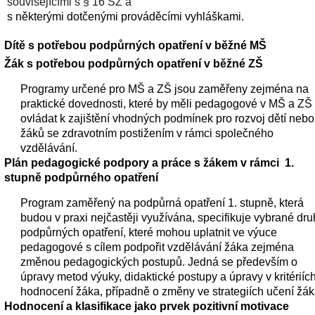
souvisejícími s § 16 ŠZ a 
s některými dotčenými prováděcími vyhláškami.
Dítě s potřebou podpůrných opatření v běžné MŠ 
Žák s potřebou podpůrných opatření v běžné ZŠ 
Programy určené pro MŠ a ZŠ jsou zaměřeny zejména na 
praktické dovednosti, které by měli pedagogové v MŠ a ZŠ 
ovládat k zajištění vhodných podmínek pro rozvoj dětí nebo 
žáků se zdravotním postižením v rámci společného 
vzdělávání.
Plán pedagogické podpory a práce s žákem v rámci  1. 
stupně podpůrného opatření 
Program zaměřený na podpůrná opatření 1. stupně, která 
budou v praxi nejčastěji využívána, specifikuje vybrané druh
podpůrných opatření, které mohou uplatnit ve výuce 
pedagogové s cílem podpořit vzdělávání žáka zejména 
změnou pedagogických postupů. Jedná se především o 
úpravy metod výuky, didaktické postupy a úpravy v kritériích
hodnocení žáka, případně o změny ve strategiích učení žák
Hodnocení a klasifikace jako prvek pozitivní motivace 