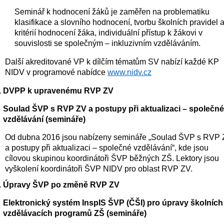
Seminář k hodnocení žáků je zaměřen na problematiku 
klasifikace a slovního hodnocení, tvorbu školních pravidel a
kritérií hodnocení žáka, individuální přístup k žákovi v 
souvislosti se společným – inkluzivním vzděláváním.
Další akreditované VP k dílčím tématům SV nabízí každé KP 
NIDV v programové nabídce 
www.nidv.cz
DVPP k upravenému RVP ZV
Soulad ŠVP s RVP ZV a postupy při aktualizaci – společné 
vzdělávání (semináře)
Od dubna 2016 jsou nabízeny semináře „Soulad ŠVP s RVP 
a postupy při aktualizaci – společné vzdělávání“, kde jsou 
cílovou skupinou koordinátoři ŠVP běžných ZŠ. Lektory jsou 
vyškolení koordinátoři ŠVP NIDV pro oblast RVP ZV.  
Úpravy ŠVP po změně RVP ZV
Elektronický systém InspIS ŠVP (ČŠI) pro úpravy školních 
vzdělávacích programů ZŠ (semináře)