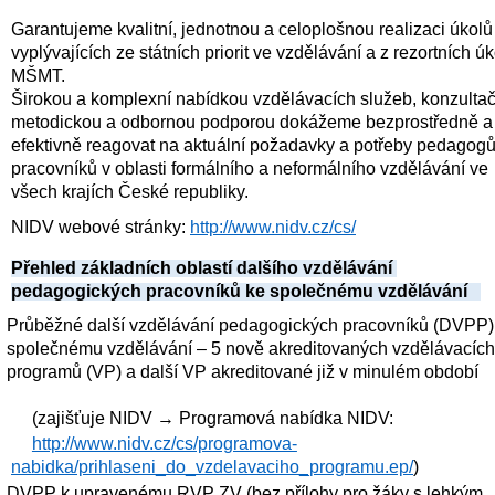
Garantujeme kvalitní, jednotnou a celoplošnou realizaci úkolů 
vyplývajících ze státních priorit ve vzdělávání a z rezortních úk
MŠMT.
Širokou a komplexní nabídkou vzdělávacích služeb, konzultačn
metodickou a odbornou podporou dokážeme bezprostředně a 
efektivně reagovat na aktuální požadavky a potřeby pedagogů 
pracovníků v oblasti formálního a neformálního vzdělávání ve 
všech krajích České republiky.
NIDV webové stránky: 
http://www.nidv.cz/cs/
Přehled základních oblastí dalšího vzdělávání 
pedagogických pracovníků ke společnému vzdělávání   
Průběžné další vzdělávání pedagogických pracovníků (DVPP) 
společnému vzdělávání – 5 nově akreditovaných vzdělávacích 
programů (VP) a další VP akreditované již v minulém období 
(zajišťuje NIDV → Programová nabídka NIDV: 
http://www.nidv.cz/cs/programova-
nabidka/prihlaseni_do_vzdelavaciho_programu.ep/
)
DVPP k upravenému RVP ZV (bez přílohy pro žáky s lehkým 