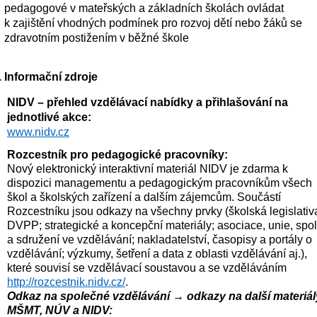
pedagogové v mateřských a základních školách ovládat 
k zajištění vhodných podmínek pro rozvoj dětí nebo žáků se 
zdravotním postižením v běžné škole 
Informační zdroje
NIDV – přehled vzdělávací nabídky a přihlašování na 
jednotlivé akce: 
www.nidv.cz
Rozcestník pro pedagogické pracovníky: 
Nový elektronický interaktivní materiál NIDV je zdarma k 
dispozici managementu a pedagogickým pracovníkům všech 
škol a školských zařízení a dalším zájemcům. Součástí 
Rozcestníku jsou odkazy na všechny prvky (školská legislativa
DVPP; strategické a koncepční materiály; asociace, unie, spol
a sdružení ve vzdělávání; nakladatelství, časopisy a portály o 
vzdělávání; výzkumy, šetření a data z oblasti vzdělávání aj.), 
které souvisí se vzdělávací soustavou a se vzděláváním 
http://rozcestnik.nidv.cz/
.
Odkaz na společné vzdělávání → odkazy na další materiály
MŠMT, NÚV a NIDV: 