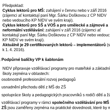
Předpoklad:
Cyklus lektorů pro MŠ:
 zahájení v červnu nebo v září 2016 
(zájemci ať kontaktují paní Mgr. Šárku Doškovou z CP NIDV 
nebo vedoucího KP NIDV ve svém kraji).  
Cyklus lektorů pro SŠ a VOŠ a pro umělecké a zájmové a 
neformální vzdělávání: 
zahájení v září 2016 (zájemci ať 
kontaktují paní Mgr. Šárku Doškovou z CP NIDV nebo vedoucí
KP NIDV ve svém kraji).  
Aktuálně je 29 certifikovaných lektorů – implementátorů
 (s
k 1. 4. 2016).   
Podpůrné balíčky VP k šablonám
NIDV připravuje vzdělávací programy pro mateřské a základní 
školy zejména v oblastech: 
osobnostně profesionální rozvoj pedagogů
usnadnění přechodu dětí z MŠ do ZŠ 
spolupráce školy a pedagogických pracovníků s rodiči dětí a ž
vzdělávací programy v rámci 
společného vzdělávání pro MŠ 
ZŠ
 jsou zaměřeny zejména na praktické dovednosti, které by m