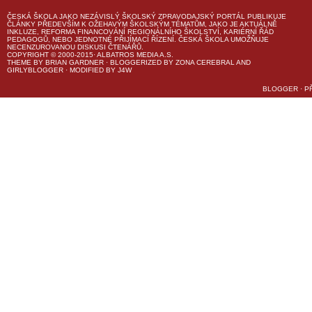
ČESKÁ ŠKOLA
JAKO NEZÁVISLÝ ŠKOLSKÝ ZPRAVODAJSKÝ PORTÁL PUBLIKUJE
ČLÁNKY PŘEDEVŠÍM K OŽEHAVÝM ŠKOLSKÝM TÉMATŮM, JAKO JE AKTUÁLNĚ
INKLUZE, REFORMA FINANCOVÁNÍ REGIONÁLNÍHO ŠKOLSTVÍ, KARIÉRNÍ ŘÁD
PEDAGOGŮ, NEBO JEDNOTNÉ PŘIJÍMACÍ ŘÍZENÍ.
ČESKÁ ŠKOLA
UMOŽŇUJE
NECENZUROVANOU DISKUSI ČTENÁŘŮ.
COPYRIGHT © 2000-2015· ALBATROS MEDIA A.S.
THEME
BY
BRIAN GARDNER
· BLOGGERIZED BY
ZONA CEREBRAL
AND
GIRLYBLOGGER
· MODIFIED BY
J4W
BLOGGER
·
P