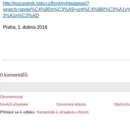
http://rozcestnik.nidv.cz/front/vyhledavani?
search=spole%C4%8Dn%C3%A9+vzd%C4%9Bl%C3%A1v
3%A1n%C3%AD
Praha, 1. dubna 2016  
0 komentářů:
Okomentovat
Novější příspěvek
Domovská stránka
Starší pří
Přihlásit se k odběru:
Komentáře k příspěvku (Atom)