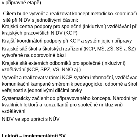
v přípravné etapě) 
Cílem bude vytvořit a realizovat koncept metodicko-koordinačn
sítě při NIDV s jednotlivými částmi:
Krajská centra podpory pro společné (inkluzivní) vzdělávání při
krajských pracovištích NIDV (KCP) 
Krajští koordinátoři podpory při KCP a systém jejich přípravy    
Krajské sítě škol a školských zařízení (KCP, MŠ, ZŠ, SŠ a ŠZ) 
vytvořené na dobrovolné bázi
Krajské sítě externích odborníků pro společné (inkluzivní) 
vzdělávání (KCP, ŠPZ, VŠ, NNO aj.)  
Vytvořit a realizovat v rámci KCP systém informační, vzdělávací
komunikační kampaně směrem k pedagogické, odborné a širok
veřejnosti s jednotlivými dílčími prvky
Systematicky začlenit do připravovaného konceptu Národní tým
kvalitních lektorů a konzultantů pro společné (inkluzivní) 
vzdělávání 
NIDV ve spolupráci s NÚV 
Lektoři – implementátoři SV