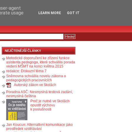
RSS
KOMENTÁŘE
 user-agent
nerate usage
LEARN MORE
GOT IT
NEJČTENĚJŠÍ ČLÁNKY
Metodické doporučení ke zřízení funkce
asistenta pedagoga, které schválila porada
vedení MŠMT na konci května 2015
redakce: Diskuzní téma 7
Sněmovna schválila novelu zákona o
pedagogických pracovnících
Autorský zákon ve školách
Poradna ASČ: Nesmyslná testová zadání,
nesmyslná čeština
Proč je nutné ve školách
opustit výchovu
k poslušnosti
Jan Koucun: Alternativní komunikace jako
prostředek vzdělávání