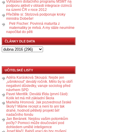
Vyhlášení dotačního programu MŠMT na
podporu aktivit v oblasti integrace cizinců
na území ČR v roce 2012
Přečtěte si: Stolzová podporuje kroky
ministra Dobeše!
Petr Fischer: Povinná maturita z
matematiky je mrtvá. A my stále neumíme
napočítat do pěti
ČLÁNKY DLE DATA
UČITELSKÉ LISTY
Adéla Karásková Skoupá: Nejde jen
„ušmiknout“ devátý ročník. Mělo by to obří
negativní důsledky, varuje sociolog před
návrhem SPD
Pavel Mentlík: Devátá třída (první část):
Kolik let má mít základní škola
Markéta Hronová: Jak pozvednout české
školy? Máme recept a není to ani tak
drahé, hodnotí pětiletý projekt šéf
nadačního fondu
Jan Beránek: Nejdou vašim potomkům
počty? Pomoci může doučování pod
dohledem umělé inteligence
Josef Mačí: Babiš vrací do hry zrušení