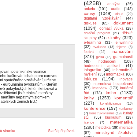
(4268)
analýza
(25)
anketa
(101)
audio
(148)
causy
(1049)
cloud
(22)
digitální vzdělávání
(44)
dokument
diskuse
(65)
(1094)
domácí výuka
(28)
dětské
dotační program
(21)
e-knihy
(323)
skupiny
(52)
e-learning
(31)
eTwinning
(32)
evaluace
(13)
fejeton
(3)
financování
festival
(22)
(310)
gramotnosti
glosa
(13)
(48)
hodnocení
(108)
hodnocení aplikací
(41)
infografika
(40)
informatické
ajování potěmkinské vesnice
myšlení
(35)
informatika
(60)
ckého kašírování chalup pro carevnu
inkluze
(1194)
inovace
ování společného vzdělávání, určené
(30)
internetová bezpečnost
- eurounijním byrokratům. (Kterým
(57)
interview
(173)
kariérní
 pokryteckých kritérií kritizovat a
kniha
(1180)
vzdělávání jisté etnické menšiny
řád
(178)
éto menšiny nepatrným zlomkem
knihy
(1253)
komentář
atelských zemích EU.)
(227)
konektivismus
(13)
konference
(197)
konkursy
kulatý
(7)
konstruktivismus
(19)
stůl
(55)
kurikulum
(28)
matematika
licence
(7)
(298)
metodika
(39)
migrace
 stránka
Starší příspěvek
ministryně školství
(87)