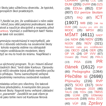
CERMAT
(578)
CLIL
(18)
DUM
(205)
DVPP
(59)
DZS
oly jako užitečnou diverzitu. Je typické,
EDUin
(852)
ESF
(39)
prospěch škol praktických.
(807)
EU peníze školám
ICT
(257)
FAQ
(87)
m?
„Nelíbí se jim, že vzdělávání v něm stále
(1907)
IWB
(32)
Jak na
němž jsou děti jakýmisi jednotkami, které
DUM
(16)
Jazyky pro děti
(1)
ostí a naučit je disciplíně a respektu před
MOOC
(35)
MPSV
(61)
Kartous
. Vychází z ověřitelných fakt? Nebo
MŠMT
(4611)
také roli sociální.
NAEP
NIDV
(228)
NIDM
(58)
(14)
ymnázia neodcházejí ti nejchytřejší, ale
NÚV
(321)
NÚOV
(55)
ním z důvodů odchodu na soukromé školy
Národní rada pro vzdělávání
ii tohoto experta vidíme na obhajobě
OECD
(114)
OER
(25)
(16)
 finským vzdělávacím modelem, který
OP VK
(24)
OP VVV
(67)
když se mu to hodí do krámu. Například v
Ostatní
(6)
PIAAC
(8)
PIRLS
PR
PISA
(119)
(13)
í a výchovný program. To je i hlavní důvod
článek
(1612)
ladních škol,“
tvrdí dále Kartous. Opravdu
PSP
ji mlčí) obvykle bývá příslib menšího počtu
Pedagogika
(1364)
(80)
ního přístupu. Tomu samozřejmě veřejné
Přečtěte si
(2698)
é podmínky nemohou svobodně nastavit.
Přijímačky
(216)
RVP
zdaleka určen pro všechny. Do takové
(627)
SCIO
(317)
SKAV
éhosi předvýběru. A nemyslím tím pouze
(148)
Strategie 2020
(46)
akové školy. Naproti tomu veřejné základní
TIMSS
TALIS
(19)
TEDx
(10)
iv „parametr“. Zavděčit se pak všem je
(39)
UJAK
(25)
Učitelský
jně jako tohle není od Kartouse férová
spomocník
(169)
Volby 2013
Zprávy
(40)
VÚP
(53)