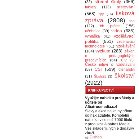
střední školy
(369)
(33)
testování
tablety
(113)
tisková
(568)
tipy
(16)
zpráva
(2808)
top
(122)
trh práce
(156)
video
(685)
učebnice
(39)
vzdělávací
vyhláška
(41)
politika
(551)
vzdělávací
technologie
(61)
vzdělávání
výzkum
(283)
(184)
zákon
o pedagogických
pracovnících
(64)
ÚIV
(3)
Česko mluví o vzdělávání
ČŠI
(699)
(58)
čtenářství
školství
(31)
Škola21
(3)
(2922)
KNIHKUPECTVÍ
Využijte nabídku pro školy a
učitele od
Albatrosmedia.cz!
Slevy a akce na knihy přímo
od nakladatele. Kompletní
nabídka více než 7000 titulů
z produkce Albatros Media.
Vše skladem, rychlé dodávky
zboží.
E-shop