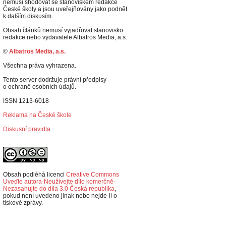
nemusí shodovat se stanoviskem redakce
České školy a jsou uveřejňovány jako podnět
k dalším diskusím.
Obsah článků nemusí vyjadřovat stanovisko
redakce nebo vydavatele Albatros Media, a.s.
©
Albatros Media, a.s.
Všechna práva vyhrazena.
Tento server dodržuje právní předpisy
o ochraně osobních údajů.
ISSN 1213-6018
Reklama na České škole
Diskusní pravidla
Obsah podléhá licenci
Creative Commons
Uveďte autora-Neužívejte dílo komerčně-
Nezasahujte do díla 3.0 Česká republika
,
p
okud není uvedeno jinak nebo nejde-li o
tiskové zprávy.