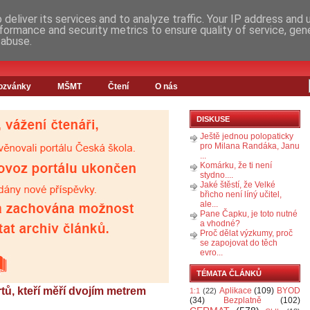
deliver its services and to analyze traffic. Your IP address and
formance and security metrics to ensure quality of service, ge
 abuse.
ozvánky
MŠMT
Čtení
O nás
DISKUSE
Ještě jednou polopaticky
pro Milana Randáka, Janu
...
Komárku, že ti není
stydno....
Jaké štěstí, že Velké
břicho není líný učitel,
ale...
Pane Čapku, je toto nutné
a vhodné?
Proč dělat výzkumy, proč
se zapojovat do těch
evro...
TÉMATA ČLÁNKŮ
tů, kteří měří dvojím metrem
Aplikace
(109)
BYOD
1:1
(22)
(34)
Bezplatně
(102)