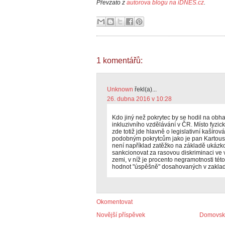
Převzato z
autorova blogu na iDNES.cz
.
1 komentářů:
Unknown
řekl(a)...
26. dubna 2016 v 10:28
Kdo jiný než pokrytec by se hodil na obh
inkluzivního vzdělávání v ČR. Místo fyzi
zde totiž jde hlavně o legislativní kašír
podobným pokrytcům jako je pan Kartous 
není například zatěžko na základě ukázkově
sankcionovat za rasovou diskriminaci ve 
zemi, v níž je procento negramotnosti t
hodnot "úspěšně" dosahovaných v zaklad
Okomentovat
Novější příspěvek
Domovská