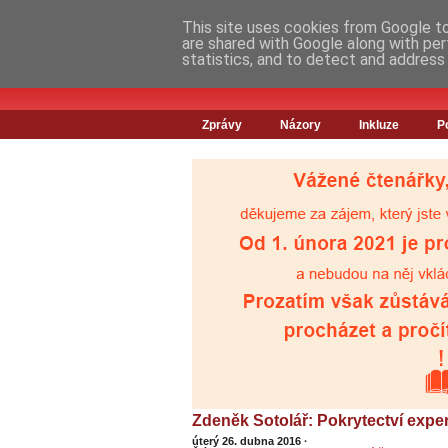
This site uses cookies from Google to 
are shared with Google along with per
statistics, and to detect and address
Zprávy
Názory
Inkluze
P
Zdeněk Sotolář: Pokrytectví exper
úterý 26. dubna 2016
·