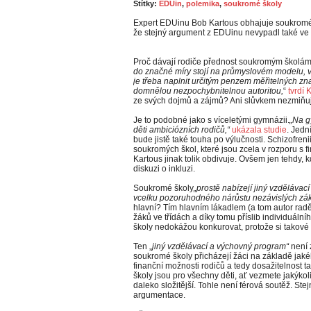
Štítky:
EDUin
,
polemika
,
soukromé školy
Expert EDUinu Bob Kartous obhajuje soukromé šk
že stejný argument z EDUinu nevypadl také ve 
Proč dávají rodiče přednost soukromým školá
do značné míry stojí na průmyslovém modelu, v 
je třeba naplnit určitým penzem měřitelných znal
domnělou nezpochybnitelnou autoritou,
“
tvrdí 
ze svých dojmů a zájmů? Ani slůvkem nezmiňuje 
Je to podobné jako s víceletými gymnázii.
„Na g
děti ambiciózních rodičů,“
ukázala studie
. Jed
bude jistě také touha po výlučnosti. Schizofren
soukromých škol, které jsou zcela v rozporu s
Kartous jinak tolik obdivuje. Ovšem jen tehdy, 
diskuzi o inkluzi.
Soukromé školy
„prostě nabízejí jiný vzdělávac
vcelku pozoruhodného nárůstu nezávislých zák
hlavní? Tím hlavním lákadlem (a tom autor radě
žáků ve třídách a díky tomu příslib individuál
školy nedokážou konkurovat, protože si takov
Ten „
jiný vzdělávací a výchovný program“
není 
soukromé školy přicházejí žáci na základě jak
finanční možnosti rodičů a tedy dosažitelnost t
školy jsou pro všechny děti, ať vezmete jakýkol
daleko složitější. Tohle není férová soutěž. Ste
argumentace.