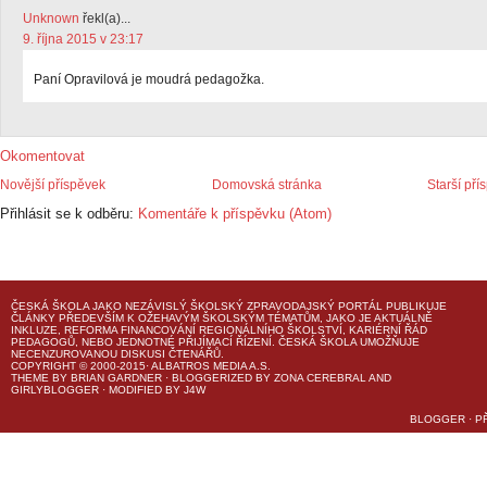
Unknown
řekl(a)...
9. října 2015 v 23:17
Paní Opravilová je moudrá pedagožka.
Okomentovat
Novější příspěvek
Domovská stránka
Starší pří
Přihlásit se k odběru:
Komentáře k příspěvku (Atom)
ČESKÁ ŠKOLA
JAKO NEZÁVISLÝ ŠKOLSKÝ ZPRAVODAJSKÝ PORTÁL PUBLIKUJE
ČLÁNKY PŘEDEVŠÍM K OŽEHAVÝM ŠKOLSKÝM TÉMATŮM, JAKO JE AKTUÁLNĚ
INKLUZE, REFORMA FINANCOVÁNÍ REGIONÁLNÍHO ŠKOLSTVÍ, KARIÉRNÍ ŘÁD
PEDAGOGŮ, NEBO JEDNOTNÉ PŘIJÍMACÍ ŘÍZENÍ.
ČESKÁ ŠKOLA
UMOŽŇUJE
NECENZUROVANOU DISKUSI ČTENÁŘŮ.
COPYRIGHT © 2000-2015· ALBATROS MEDIA A.S.
THEME
BY
BRIAN GARDNER
· BLOGGERIZED BY
ZONA CEREBRAL
AND
GIRLYBLOGGER
· MODIFIED BY
J4W
BLOGGER
·
P