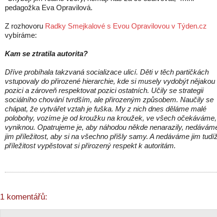
pedagožka Eva Opravilová.
Z rozhovoru
Radky Smejkalové s Evou Opravilovou v Týden.cz
vybíráme:
Kam se ztratila autorita?
Dříve probíhala takzvaná socializace ulicí. Děti v těch partičkách
vstupovaly do přirozené hierarchie, kde si musely vydobýt nějakou
pozici a zároveň respektovat pozici ostatních. Učily se strategii
sociálního chování tvrdším, ale přirozeným způsobem. Naučily se
chápat, že vytvářet vztah je fuška. My z nich dnes děláme malé
polobohy, vozíme je od kroužku na kroužek, ve všech očekáváme,
vyniknou. Opatrujeme je, aby náhodou někde nenarazily, nedávám
jim příležitost, aby si na všechno přišly samy. A nedáváme jim tudí
příležitost vypěstovat si přirozený respekt k autoritám.
1 komentářů: