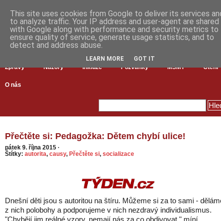
This site uses cookies from Google to deliver its services an
to analyze traffic. Your IP address and user-agent are shared
with Google along with performance and security metrics to
ensure quality of service, generate usage statistics, and to
detect and address abuse.
LEARN MORE
GOT IT
Zprávy
Názory
Inkluze
Pozvánky
MŠMT
Čtení
O nás
Přečtěte si: Pedagožka: Dětem chybí ulice!
pátek 9. října 2015
·
Štítky:
autorita
,
causy
,
Přečtěte si
,
socializace
Dnešní děti jsou s autoritou na štíru. Můžeme si za to sami - dělám
z nich polobohy a podporujeme v nich nezdravý individualismus.
"Chybějí jim reálné vzory, nemají nás za co obdivovat," míní