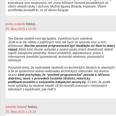
koncetrace sice nezjevných, leč zcela běžných činností prováděných ve
všech oblastí výuky i výchovy. Možná figuara třináctá, imperare. Všemi
prostředky prosadit to, co už dávno funguje.
poste.restante
řekl(a)...
25. října 2015 v 13:29
Ten článek vlastně není tak špatný. Vypíchnul bych zejména:
Jestli to tu čte někdo z patřičných míst, tak bych se opravdu moc a moc
přimlouval:
Nechte povinné programování být! Nedělejte to! Není to dobrý
nápad.
Místo toho zkuste vymyslet a zavést výuku jiných dovedností, klidně
napříč stávajícími předměty: řešení problémů; algoritmizace; práce s
informacemi (mediální gramotnost); technické minimum; prezentační
minimum.
Rozumím tomu, že nedostatek studentů na technických školách je alarmující
a že se společnost obává nedostatku technických odborníků. Na druhou
stranu
silně pochybuju, že “povinné programování” povede k něčemu
dobrému, navíc v provedení českého školství, notoricky
podfinancovaného a svázaného kdejakými nesmysly.
(O tom, že podle
nové vyhlášky by studenti mladší 18 let nesměli pracovat v chemických
laborkách s kyselinami, jste četli?)
Zdeněk Sotolář
řekl(a)...
25. října 2015 v 15:19