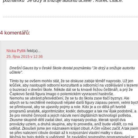
poznámku “Je drzý a snižuje autoritu učitele”. Konec citace.
4 komentářů:
Nicka Pytlik
řekl(a)...
25. října 2015 v 12:36
Dnešní Gauss by v české škole dostal poznámku "Je drzý a snižuje autoritu
učitele".
Tímto by se ovšem mohlo stát, že se diskuse zabije téměř naprosto. Už jen
krůček, aby nastoupili odborní konzultanti a odbornící na vzdělávání s tezemi
o buzeraci v dnešní škole. Někde dál se tu krvavě řežou češtináři, a prý že
Čapkovo šestá figura imago o polemickém vyvracení hastroše.
Nemohu se ubránit přesvědčení, že se tu do škola zase tlačí byznys. Ale
abych se tu nechtěně nedopusti nějaké další figury zápasu perem, velmi byc
se přimlouval, aby se ujasnily pojmy a role. Kdo je a co dělá při tvorbě
programů analytik, algoritmizátor, kodér, debugger a tak nw´ějak podobně, a
že pro mnohé činnosti a jejich nácvik není digitálních technologií potřeba.
Zkusme skupině dětí zadat úkol, aby napsaly postup, kterak spojit dva
provázky uzlem, a druhá skupina, aby to provedla, aniž bude vědět, co má
udělat. Zkoušeli jsme jen náznakem krájet cibuli, A čím vůbec začít. A tak jse
se přes nalezení cibule dostali až k rozpoznání vlastní matky v davu.
Možná by bylo dobře si uvědomit, že zavádění povinného programování je