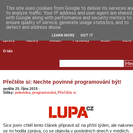
This site uses cookies from Google to deliver its services an
to analyze traffic. Your IP address and user-agent are shared
with Google along with performance and security metrics to
ensure quality of service, generate usage statistics, and to
detect and address abuse.
LEARN MORE
GOT IT
Zprávy
Názory
Inkluze
Pozvánky
MŠMT
Čtení
O nás
Přečtěte si: Nechte povinné programování být!
neděle 25. října 2015
·
Štítky:
polemika
,
programování
,
Přečtěte si
Sice jsem chtěl tento článek připravit až na příští týden, ale nakone
se mi hodila zpráva, co se objevila v posledních dnech v médiích.