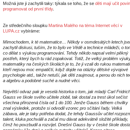
Možná jste ji zachytili taky: týkala se toho, že se
děti mají učit povi
programovat od první třídy
.
Ze středečního sloupku
Martina Malého na téma Internet věcí v
LUPA.cz
vybíráme:
Mimochodem, k té matematice… Někdy v osmdesátých letech js
zachytil diskusi, tuším, že to bylo ve Vědě a technice mládeži, o to
co dělat s výukou programování. Tehdy někdo napsal velmi pěkný
postřeh, který bych tu rád zopakoval. Totiž, že velký problém výuk
matematiky na českých školách je to, že ji vzali do rukou matemati
kteří nejsou moc empatičtí, když dojde na otázky dětské vývojové
psychologie atd., takže netuší, jak děti zaujmout, a perou do nich teo
a algebru a podobné suché a nudné věci.
Největší odvaz pak je veselá historka o tom, jak mladý Carl Fridric
Gauss ve škole svého učitele zlobil, tak dostal za trest úkol sečíst
všechna přirozená čísla od 1 do 100. Jenže Gauss během chvilky
znal výsledek, protože si odvodil vzorec pro sčítání řady. Velká
zábava, ale je taky potřeba dodat, že tehdy Gaussův učitel rozpozn
talent, kluka pochválil a začal mu dávat adekvátně složité příklady,
čímž ho povzbudil a rozvíjel. Dnešní Gauss by v české škole dosta