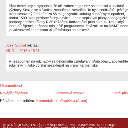
Před deseti lety to vypadalo, že učit vůbec nejde bez osobnostní a sociální
výchovy. Školilo se a školilo, zavádělo a zavádělo. To bylo certifikátů - ještě j
mám schovaný. Ted nám za 55 mega vyrobili katalog podpůrných opatření,
bratru 1500 stran povinné četby, navíc budeme sepisovat plány pedagogické
podpory a místo přílohy RVP každému individuální plán na míru. No a když
tohle přežijeme, naženou nás ještě programovat. Zbláznili se na MŠMT, neb
je vláznovství podmínkou už při nástupu do funkce?
Josef Soukal
řekl(a)...
25. října 2015 v 15:35
A nezapomeň na odznáčky za neformální vzdělávání. Mám obavy, aby tenhle
eduinský hit také vbrzku nezaklepal na brány Karmelitské.
Okomentovat
Novější příspěvek
Domovská stránka
Starší pří
Přihlásit se k odběru:
Komentáře k příspěvku (Atom)
ČESKÁ ŠKOLA
JAKO NEZÁVISLÝ ŠKOLSKÝ ZPRAVODAJSKÝ PORTÁL PUBLIKUJE