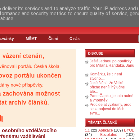
deliver its services and to analyze traffic. Your IP address and
formance and security metrics to ensure quality of service, ge
 abuse.
ozvánky
MŠMT
Čtení
O nás
DISKUSE
Ještě jednou polopaticky
pro Milana Randáka, Janu
...
Komárku, že ti není
stydno....
Jaké štěstí, že Velké
břicho není líný učitel,
ale...
Pane Čapku, je toto nutné
a vhodné?
Proč dělat výzkumy, proč
se zapojovat do těch
evro...
TÉMATA ČLÁNKŮ
d osobního vzdělávacího
Aplikace
(109)
BYOD
1:1
(22)
(34)
Bezplatně
(102)
evřenému vzdělávání