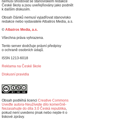
nemusí shodovat se stanoviskem redakce
České školy a jsou uveřejňovány jako podnět
k dalším diskusím.
Obsah článků nemusí vyjadřovat stanovisko
redakce nebo vydavatele Albatros Media, a.s.
©
Albatros Media, a.s.
Všechna práva vyhrazena.
Tento server dodržuje právní předpisy
o ochraně osobních údajů.
ISSN 1213-6018
Reklama na České škole
Diskusní pravidla
Obsah podléhá licenci
Creative Commons
Uveďte autora-Neužívejte dílo komerčně-
Nezasahujte do díla 3.0 Česká republika
,
p
okud není uvedeno jinak nebo nejde-li o
tiskové zprávy.