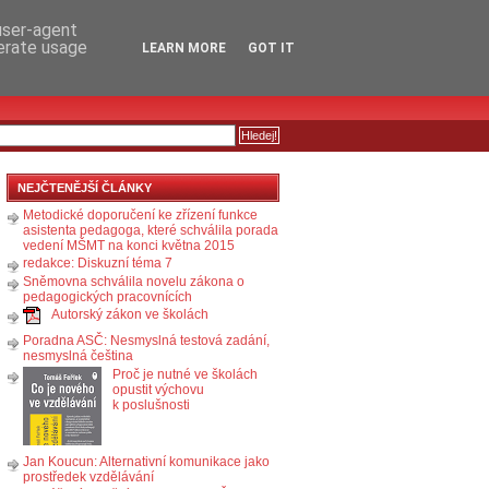
RSS
KOMENTÁŘE
 user-agent
nerate usage
LEARN MORE
GOT IT
NEJČTENĚJŠÍ ČLÁNKY
Metodické doporučení ke zřízení funkce
asistenta pedagoga, které schválila porada
vedení MŠMT na konci května 2015
redakce: Diskuzní téma 7
Sněmovna schválila novelu zákona o
pedagogických pracovnících
Autorský zákon ve školách
Poradna ASČ: Nesmyslná testová zadání,
nesmyslná čeština
Proč je nutné ve školách
opustit výchovu
k poslušnosti
Jan Koucun: Alternativní komunikace jako
prostředek vzdělávání