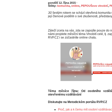
pondělí 12. října 2015
·
Štítky:
komunita
,
online
,
PEPOUŠovo vlnobití
,
P
Již šestým rokem se schází otevřená komunita 
její členové podělili o své zkušenosti, předsta
Záleží zcela na vás, zda se zapojíte pouze do n
námi projdete měsíční téma Vlnobití celé, tj. z
RVP.CZ i se zúčastníte online chatu.
Téma měsíce října: Od osobního vzdělá
otevřenému vzdělávání
Diskutujte na Metodickém portálu RVP.CZ
Proč, jak a k čemu mít osobní vzdělávací