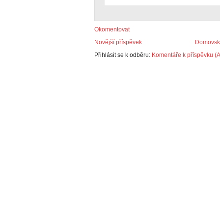
Okomentovat
Novější příspěvek
Domovská
Přihlásit se k odběru:
Komentáře k příspěvku (