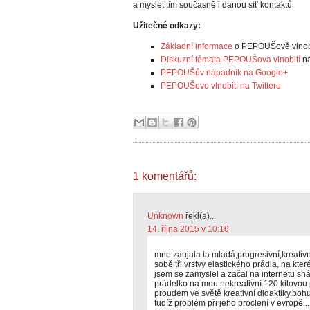
a myslet tím současně i danou síť kontaktů.
Užitečné odkazy:
Základní informace
o PEPOUŠově vlnobit
Diskuzní témata PEPOUŠova vlnobití
na
PEPOUŠův nápadník na Google+
PEPOUŠovo vlnobití na Twitteru
1 komentářů:
Unknown
řekl(a)...
14. října 2015 v 10:16
mne zaujala ta mladá,progresivní,kreativn
sobě tři vrstvy elastického prádla, na kte
jsem se zamyslel a začal na internetu shá
prádelko na mou nekreativní 120 kilovou
proudem ve světě kreativní didaktiky,boh
tudíž problém při jeho proclení v evropě...