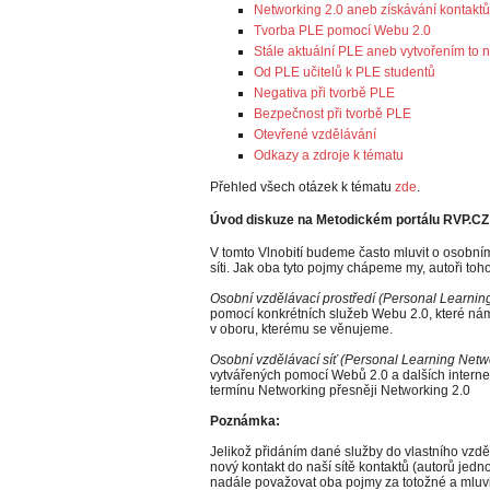
Networking 2.0 aneb získávání kontakt
Tvorba PLE pomocí Webu 2.0
Stále aktuální PLE aneb vytvořením to 
Od PLE učitelů k PLE studentů
Negativa při tvorbě PLE
Bezpečnost při tvorbě PLE
Otevřené vzdělávání
Odkazy a zdroje k tématu
Přehled všech otázek k tématu
zde
.
Úvod diskuze na Metodickém portálu RVP.C
V tomto Vlnobití budeme často mluvit o osobním
síti. Jak oba tyto pojmy chápeme my, autoři toh
Osobní vzdělávací prostředí (Personal Learnin
pomocí konkrétních služeb Webu 2.0, které nám
v oboru, kterému se věnujeme.
Osobní vzdělávací síť (Personal Learning Netw
vytvářených pomocí Webů 2.0 a dalších interne
termínu Networking přesněji Networking 2.0
Poznámka:
Jelikož přidáním dané služby do vlastního vzdě
nový kontakt do naší sítě kontaktů (autorů jed
nadále považovat oba pojmy za totožné a mluvi