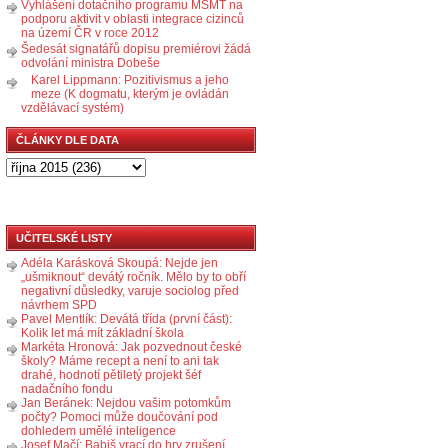
Vyhlášení dotačního programu MŠMT na
podporu aktivit v oblasti integrace cizinců
na území ČR v roce 2012
Šedesát signatářů dopisu premiérovi žádá
odvolání ministra Dobeše
Karel Lippmann: Pozitivismus a jeho
meze (K dogmatu, kterým je ovládán
vzdělávací systém)
ČLÁNKY DLE DATA
UČITELSKÉ LISTY
Adéla Karásková Skoupá: Nejde jen
„ušmiknout“ devátý ročník. Mělo by to obří
negativní důsledky, varuje sociolog před
návrhem SPD
Pavel Mentlík: Devátá třída (první část):
Kolik let má mít základní škola
Markéta Hronová: Jak pozvednout české
školy? Máme recept a není to ani tak
drahé, hodnotí pětiletý projekt šéf
nadačního fondu
Jan Beránek: Nejdou vašim potomkům
počty? Pomoci může doučování pod
dohledem umělé inteligence
Josef Mačí: Babiš vrací do hry zrušení