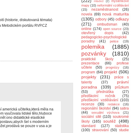
(222)
myšlenkové
mládež
(2)
mapy
(10)
neformální vzdělávání
nezaměstnanost
(26)
(15)
nová maturita
novela
(69)
(1305)
odkazy
odbory
(45)
í (historie, diskutovaná témata)
(271)
ombudsman
(40)
 Metodickém portálu RVP.CZ
online
(174)
open source
(23)
otevřený dopis
(42)
pedagogicko-psychologické
poradny
(41)
petice
(19)
polemika
(1885)
pozvánky
(1810)
praktické školy
(25)
prezentace
(66)
profese
učitele
(50)
prognózy
(16)
projekt
(506)
program
(64)
projekty
(231)
práce s
právní
talenty
(37)
poradna
(339)
průzkum
(53)
přednáška
(27)
předškolní ročník
(75)
předškolní vzdělávání
(103)
recenze
(30)
redakce
(16)
regionální školství
(94)
satira
í americká učitelka,která měla na
(44)
sexuální výchova
(21)
rém vyučovala lidské tělo,hluboce
sociální sítě
(110)
soukromé
nět ono didaktické elastické
soutěž
(498)
školy
(165)
 postavu,abych šel s moderním
užel,prodává se pouze v usa a je
standard
(127)
statistika
(100)
stravování
(50)
studie