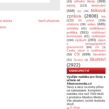
střední školy
(369)
(33)
testování
tablety
(113)
tisková
(568)
tipy
(16)
zpráva
(2808)
top
(122)
trh práce
(156)
 stránka
Starší příspěvek
video
(685)
učebnice
(39)
Atom)
vzdělávací
vyhláška
(41)
politika
(551)
vzdělávací
technologie
(61)
vzdělávání
výzkum
(283)
(184)
zákon
o pedagogických
pracovnících
(64)
ÚIV
(3)
Česko mluví o vzdělávání
ČŠI
(699)
(58)
čtenářství
školství
(31)
Škola21
(3)
(2922)
KNIHKUPECTVÍ
Využijte nabídku pro školy a
učitele od
Albatrosmedia.cz!
Slevy a akce na knihy přímo
od nakladatele. Kompletní
nabídka více než 7000 titulů
z produkce Albatros Media.
Vše skladem, rychlé dodávky
zboží.
E-shop