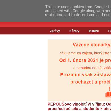
This site uses cookies from Google to 
are shared with Google along with per
statistics, and to detect and address
Zprávy
Názory
Inkluze
P
PEPOUŠovo vlnobití VI v říjnu: O
prostředí učitelů a studentů k ot