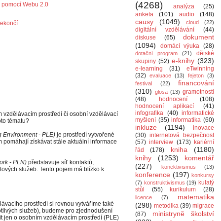
(4268)
ů pomocí Webu 2.0
analýza
(25)
anketa
(101)
audio
(148)
causy
(1049)
cloud
(22)
nekončí
digitální vzdělávání
(44)
dokument
diskuse
(65)
(1094)
domácí výuka
(28)
dětské
dotační program
(21)
e-knihy
(323)
skupiny
(52)
e-learning
(31)
eTwinning
(32)
evaluace
(13)
fejeton
(3)
financování
festival
(22)
(310)
gramotnosti
glosa
(13)
Z
(48)
hodnocení
(108)
hodnocení aplikací
(41)
infografika
(40)
informatické
 vzdělávacím prostředí či osobní vzdělávací
myšlení
(35)
informatika
(60)
oto tématu?
inkluze
(1194)
inovace
g Environment - PLE)
je prostředí vytvořené
(30)
internetová bezpečnost
 pomáhají získávat stále aktuální informace
(57)
interview
(173)
kariérní
kniha
(1180)
řád
(178)
knihy
(1253)
komentář
ork - PLN)
představuje síť kontaktů,
(227)
konektivismus
(13)
tových služeb. Tento pojem má blízko k
konference
(197)
konkursy
kulatý
(7)
konstruktivismus
(19)
stůl
(55)
kurikulum
(28)
matematika
licence
(7)
lávacího prostředí si rovnou vytváříme také
(298)
metodika
(39)
migrace
notlivých služeb), budeme pro zjednodušení
ministryně školství
(87)
t jen o osobním vzdělávacím prostředí (PLE)