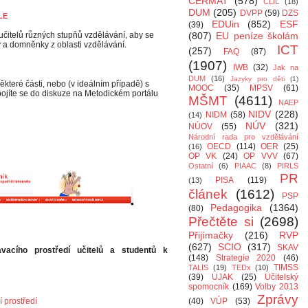
CERMAT
(578)
CLIL
(18)
DUM
(205)
DVPP
(59)
DZS
LE
EDUin
(852)
ESF
(39)
učitelů různých stupňů vzdělávání, aby se
(807)
EU peníze školám
vy a domněnky z oblasti vzdělávání.
ICT
(257)
FAQ
(87)
(1907)
IWB
(32)
Jak na
DUM
(16)
Jazyky pro děti
(1)
ěkteré části, nebo (v ideálním případě) s
MOOC
(35)
MPSV
(61)
apojíte se do diskuze na Metodickém portálu
MŠMT
(4611)
NAEP
NIDV
(228)
NIDM
(58)
(14)
NÚV
(321)
NÚOV
(55)
Národní rada pro vzdělávání
OECD
(114)
OER
(25)
(16)
OP VK
(24)
OP VVV
(67)
Ostatní
(6)
PIAAC
(8)
PIRLS
PR
PISA
(119)
(13)
článek
(1612)
PSP
Pedagogika
(1364)
(80)
Přečtěte si
(2698)
Přijímačky
(216)
RVP
(627)
SCIO
(317)
SKAV
vacího prostředí učitelů a studentů k
(148)
Strategie 2020
(46)
TIMSS
TALIS
(19)
TEDx
(10)
(39)
UJAK
(25)
Učitelský
spomocník
(169)
Volby 2013
Zprávy
 prostředí
(40)
VÚP
(53)