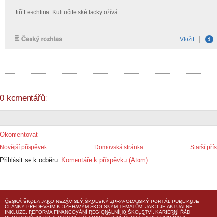
0 komentářů:
Okomentovat
Novější příspěvek
Domovská stránka
Starší pří
Přihlásit se k odběru:
Komentáře k příspěvku (Atom)
ČESKÁ ŠKOLA
JAKO NEZÁVISLÝ ŠKOLSKÝ ZPRAVODAJSKÝ PORTÁL PUBLIKUJE
ČLÁNKY PŘEDEVŠÍM K OŽEHAVÝM ŠKOLSKÝM TÉMATŮM, JAKO JE AKTUÁLNĚ
INKLUZE, REFORMA FINANCOVÁNÍ REGIONÁLNÍHO ŠKOLSTVÍ, KARIÉRNÍ ŘÁD