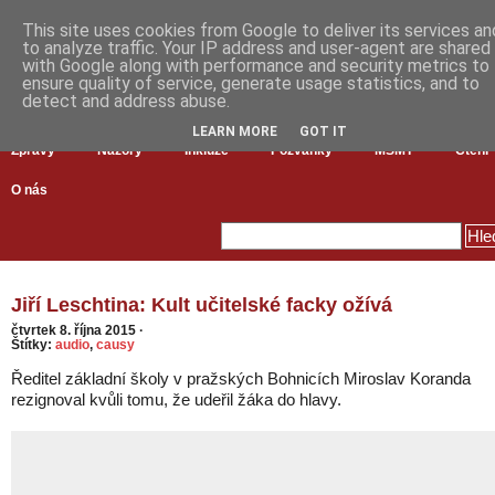
This site uses cookies from Google to deliver its services an
to analyze traffic. Your IP address and user-agent are shared
with Google along with performance and security metrics to
ensure quality of service, generate usage statistics, and to
detect and address abuse.
LEARN MORE
GOT IT
Zprávy
Názory
Inkluze
Pozvánky
MŠMT
Čtení
O nás
Jiří Leschtina: Kult učitelské facky ožívá
čtvrtek 8. října 2015
·
Štítky:
audio
,
causy
Ředitel základní školy v pražských Bohnicích Miroslav Koranda
rezignoval kvůli tomu, že udeřil žáka do hlavy.