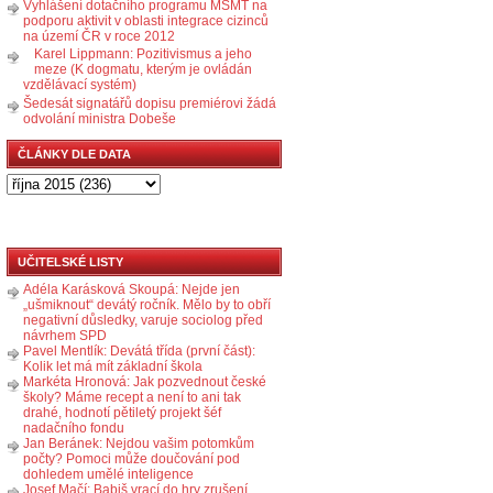
Vyhlášení dotačního programu MŠMT na
podporu aktivit v oblasti integrace cizinců
na území ČR v roce 2012
Karel Lippmann: Pozitivismus a jeho
meze (K dogmatu, kterým je ovládán
vzdělávací systém)
Šedesát signatářů dopisu premiérovi žádá
odvolání ministra Dobeše
ČLÁNKY DLE DATA
UČITELSKÉ LISTY
Adéla Karásková Skoupá: Nejde jen
„ušmiknout“ devátý ročník. Mělo by to obří
negativní důsledky, varuje sociolog před
návrhem SPD
Pavel Mentlík: Devátá třída (první část):
Kolik let má mít základní škola
Markéta Hronová: Jak pozvednout české
školy? Máme recept a není to ani tak
drahé, hodnotí pětiletý projekt šéf
nadačního fondu
Jan Beránek: Nejdou vašim potomkům
počty? Pomoci může doučování pod
dohledem umělé inteligence
Josef Mačí: Babiš vrací do hry zrušení