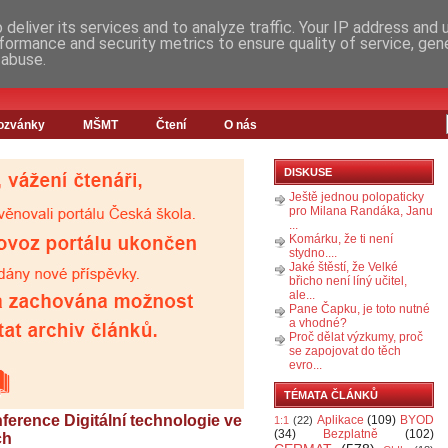
deliver its services and to analyze traffic. Your IP address and
formance and security metrics to ensure quality of service, ge
 abuse.
ozvánky
MŠMT
Čtení
O nás
DISKUSE
Ještě jednou polopaticky
pro Milana Randáka, Janu
...
Komárku, že ti není
stydno....
Jaké štěstí, že Velké
břicho není líný učitel,
ale...
Pane Čapku, je toto nutné
a vhodné?
Proč dělat výzkumy, proč
se zapojovat do těch
evro...
TÉMATA ČLÁNKŮ
onference Digitální technologie ve
Aplikace
(109)
BYOD
1:1
(22)
(34)
Bezplatně
(102)
ch