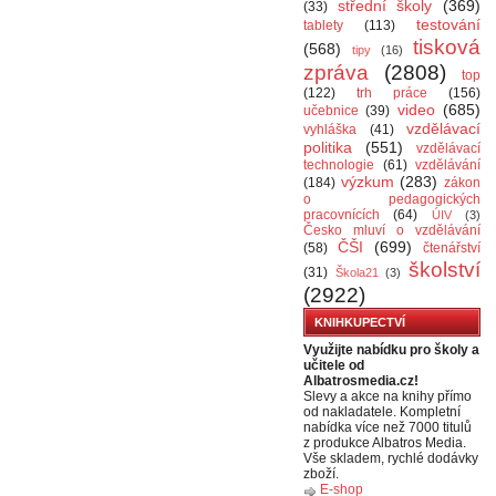
střední školy
(369)
(33)
testování
tablety
(113)
tisková
(568)
tipy
(16)
zpráva
(2808)
top
(122)
trh práce
(156)
video
(685)
učebnice
(39)
vzdělávací
vyhláška
(41)
politika
(551)
vzdělávací
technologie
(61)
vzdělávání
výzkum
(283)
(184)
zákon
o pedagogických
pracovnících
(64)
ÚIV
(3)
Česko mluví o vzdělávání
ČŠI
(699)
(58)
čtenářství
školství
(31)
Škola21
(3)
(2922)
KNIHKUPECTVÍ
Využijte nabídku pro školy a
učitele od
Albatrosmedia.cz!
Slevy a akce na knihy přímo
od nakladatele. Kompletní
nabídka více než 7000 titulů
z produkce Albatros Media.
Vše skladem, rychlé dodávky
zboží.
E-shop