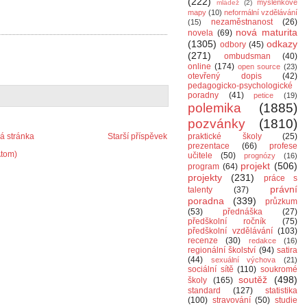
(222)
myšlenkové
mládež
(2)
mapy
(10)
neformální vzdělávání
nezaměstnanost
(26)
(15)
nová maturita
novela
(69)
(1305)
odkazy
odbory
(45)
(271)
ombudsman
(40)
online
(174)
open source
(23)
otevřený dopis
(42)
pedagogicko-psychologické
poradny
(41)
petice
(19)
polemika
(1885)
pozvánky
(1810)
 stránka
Starší příspěvek
praktické školy
(25)
prezentace
(66)
profese
Atom)
učitele
(50)
prognózy
(16)
projekt
(506)
program
(64)
projekty
(231)
práce s
právní
talenty
(37)
poradna
(339)
průzkum
(53)
přednáška
(27)
předškolní ročník
(75)
předškolní vzdělávání
(103)
recenze
(30)
redakce
(16)
regionální školství
(94)
satira
(44)
sexuální výchova
(21)
sociální sítě
(110)
soukromé
soutěž
(498)
školy
(165)
standard
(127)
statistika
(100)
stravování
(50)
studie