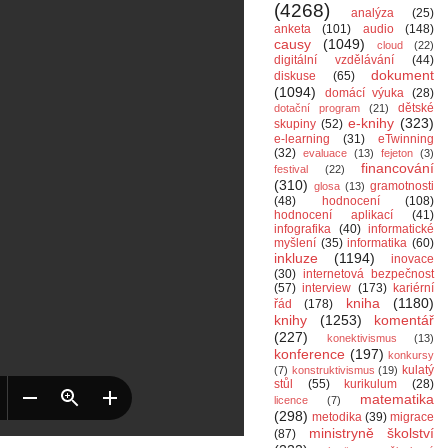
(4268)
analýza
(25)
anketa
(101)
audio
(148)
causy
(1049)
cloud
(22)
digitální vzdělávání
(44)
dokument
diskuse
(65)
(1094)
domácí výuka
(28)
dětské
dotační program
(21)
e-knihy
(323)
skupiny
(52)
e-learning
(31)
eTwinning
(32)
evaluace
(13)
fejeton
(3)
financování
festival
(22)
(310)
gramotnosti
glosa
(13)
(48)
hodnocení
(108)
hodnocení aplikací
(41)
infografika
(40)
informatické
myšlení
(35)
informatika
(60)
inkluze
(1194)
inovace
(30)
internetová bezpečnost
(57)
interview
(173)
kariérní
kniha
(1180)
řád
(178)
knihy
(1253)
komentář
(227)
konektivismus
(13)
konference
(197)
konkursy
kulatý
(7)
konstruktivismus
(19)
stůl
(55)
kurikulum
(28)
matematika
licence
(7)
(298)
metodika
(39)
migrace
ministryně školství
(87)