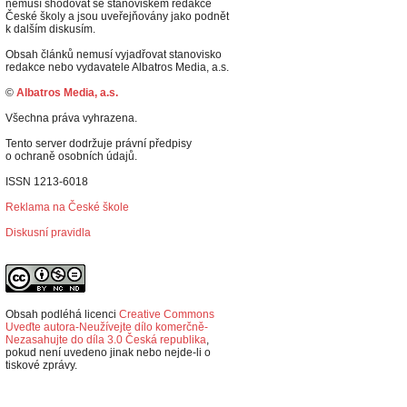
nemusí shodovat se stanoviskem redakce
České školy a jsou uveřejňovány jako podnět
k dalším diskusím.
Obsah článků nemusí vyjadřovat stanovisko
redakce nebo vydavatele Albatros Media, a.s.
©
Albatros Media, a.s.
Všechna práva vyhrazena.
Tento server dodržuje právní předpisy
o ochraně osobních údajů.
ISSN 1213-6018
Reklama na České škole
Diskusní pravidla
Obsah podléhá licenci
Creative Commons
Uveďte autora-Neužívejte dílo komerčně-
Nezasahujte do díla 3.0 Česká republika
,
p
okud není uvedeno jinak nebo nejde-li o
tiskové zprávy.