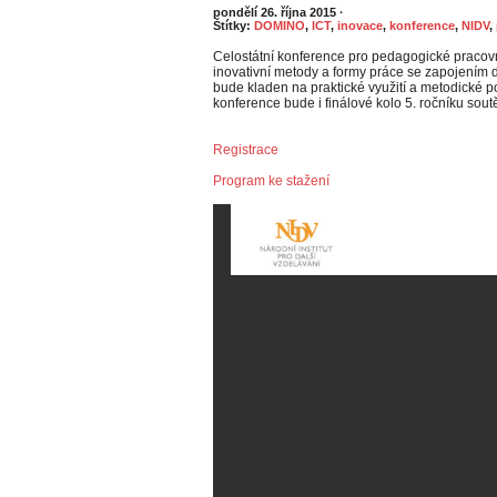
pondělí 26. října 2015
·
Štítky:
DOMINO
,
ICT
,
inovace
,
konference
,
NIDV
,
Celostátní konference pro pedagogické pracov
inovativní metody a formy práce se zapojením d
bude kladen na praktické využití a metodické 
konference bude i finálové kolo 5. ročníku so
Registrace
Program ke stažení