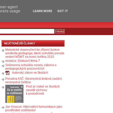
RSS
KOMENTÁŘE
 user-agent
nerate usage
LEARN MORE
GOT IT
NEJČTENĚJŠÍ ČLÁNKY
Metodické doporučení ke zřízení funkce
asistenta pedagoga, které schválila porada
vedení MŠMT na konci května 2015
redakce: Diskuzní téma 7
Sněmovna schválila novelu zákona o
pedagogických pracovnících
Autorský zákon ve školách
Poradna ASČ: Nesmyslná testová zadání,
nesmyslná čeština
Proč je nutné ve školách
opustit výchovu
k poslušnosti
Jan Koucun: Alternativní komunikace jako
prostředek vzdělávání