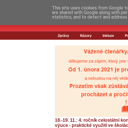
This site uses cookies from Google to 
are shared with Google along with per
statistics, and to detect and address
Zprávy
Názory
Inkluze
P
18.-19. 11.: 4. ročník celostátní k
výuce - praktické využití ve školá