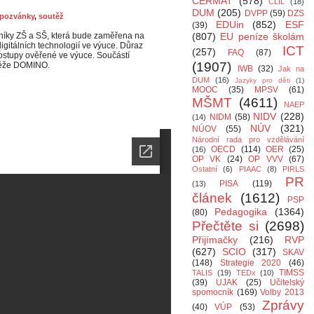
CERMAT
(578)
CLIL
(18)
DUM
(205)
DVPP
(59)
DZS
pozvánky
,
soutěž
EDUin
(852)
ESF
(39)
níky ZŠ a SŠ, která bude zaměřena na
(807)
EU peníze školám
igitálních technologií ve výuce. Důraz
ICT
(257)
FAQ
(87)
postupy ověřené ve výuce. Součástí
(1907)
utěže DOMINO.
IWB
(32)
Jak na
DUM
(16)
Jazyky pro děti
(1)
MOOC
(35)
MPSV
(61)
MŠMT
(4611)
NAEP
NIDV
(228)
NIDM
(58)
(14)
NÚV
(321)
NÚOV
(55)
Národní rada pro vzdělávání
OECD
(114)
OER
(25)
(16)
OP VK
(24)
OP VVV
(67)
Ostatní
(6)
PIAAC
(8)
PIRLS
PR
PISA
(119)
(13)
článek
(1612)
PSP
Pedagogika
(1364)
(80)
Přečtěte si
(2698)
Přijímačky
(216)
RVP
(627)
SCIO
(317)
SKAV
(148)
Strategie 2020
(46)
TIMSS
TALIS
(19)
TEDx
(10)
(39)
UJAK
(25)
Učitelský
spomocník
(169)
Volby 2013
Zprávy
(40)
VÚP
(53)