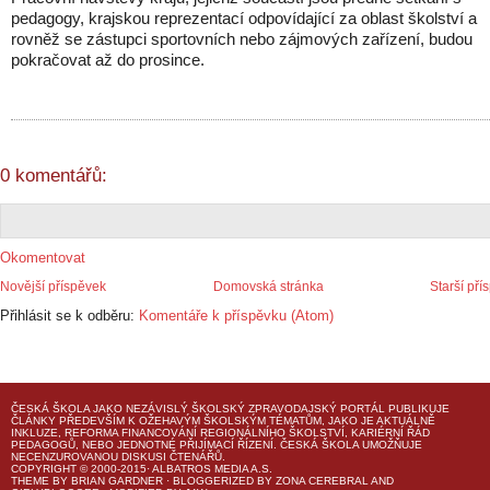
pedagogy, krajskou reprezentací odpovídající za oblast školství a
rovněž se zástupci sportovních nebo zájmových zařízení, budou
pokračovat až do prosince.
0 komentářů:
Okomentovat
Novější příspěvek
Domovská stránka
Starší pří
Přihlásit se k odběru:
Komentáře k příspěvku (Atom)
ČESKÁ ŠKOLA
JAKO NEZÁVISLÝ ŠKOLSKÝ ZPRAVODAJSKÝ PORTÁL PUBLIKUJE
ČLÁNKY PŘEDEVŠÍM K OŽEHAVÝM ŠKOLSKÝM TÉMATŮM, JAKO JE AKTUÁLNĚ
INKLUZE, REFORMA FINANCOVÁNÍ REGIONÁLNÍHO ŠKOLSTVÍ, KARIÉRNÍ ŘÁD
PEDAGOGŮ, NEBO JEDNOTNÉ PŘIJÍMACÍ ŘÍZENÍ.
ČESKÁ ŠKOLA
UMOŽŇUJE
NECENZUROVANOU DISKUSI ČTENÁŘŮ.
COPYRIGHT © 2000-2015· ALBATROS MEDIA A.S.
THEME
BY
BRIAN GARDNER
· BLOGGERIZED BY
ZONA CEREBRAL
AND