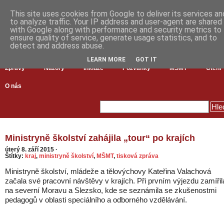
This site uses cookies from Google to deliver its services an
to analyze traffic. Your IP address and user-agent are shared
with Google along with performance and security metrics to
ensure quality of service, generate usage statistics, and to
detect and address abuse.
LEARN MORE
GOT IT
Zprávy
Názory
Inkluze
Pozvánky
MŠMT
Čtení
O nás
Ministryně školství zahájila „tour“ po krajích
úterý 8. září 2015
·
Štítky:
kraj
,
ministryně školství
,
MŠMT
,
tisková zpráva
Ministryně školství, mládeže a tělovýchovy Kateřina Valachová
začala své pracovní návštěvy v krajích. Při prvním výjezdu zamířil
na severní Moravu a Slezsko, kde se seznámila se zkušenostmi
pedagogů v oblasti speciálního a odborného vzdělávání.