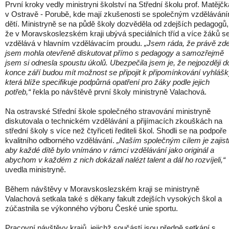
První kroky vedly ministryni školství na Střední školu prof. Matějčk
v Ostravě - Porubě, kde mají zkušenosti se společným vzděláván
dětí. Ministryně se na půdě školy dozvěděla od zdejších pedagogů,
že v Moravskoslezském kraji ubývá speciálních tříd a více žáků s
vzdělává v hlavním vzdělávacím proudu.
„Jsem ráda, že právě zd
jsem mohla otevřeně diskutovat přímo s pedagogy a samozřejmě
jsem si odnesla spoustu úkolů. Ubezpečila jsem je, že nejpozději d
konce září budou mít možnost se připojit k připomínkování vyhlášk
která blíže specifikuje podpůrná opatření pro žáky podle jejich
potřeb,“
řekla po návštěvě první školy ministryně Valachová.
Na ostravské Střední škole společného stravování ministryně
diskutovala o technickém vzdělávání a přijímacích zkouškách na
střední školy s více než čtyřiceti řediteli škol. Shodli se na podpoře
kvalitního odborného vzdělávání.
„Naším společným cílem je zajisti
aby každé dítě bylo vnímáno v rámci vzdělávání jako originál a
abychom v každém z nich dokázali nalézt talent a dál ho rozvíjeli,“
uvedla ministryně.
Během návštěvy v Moravskoslezském kraji se ministryně
Valachová setkala také s děkany fakult zdejších vysokých škol a
zúčastnila se výkonného výboru České unie sportu.
Pracovní návštěvy krajů, jejichž součástí jsou předně setkání s