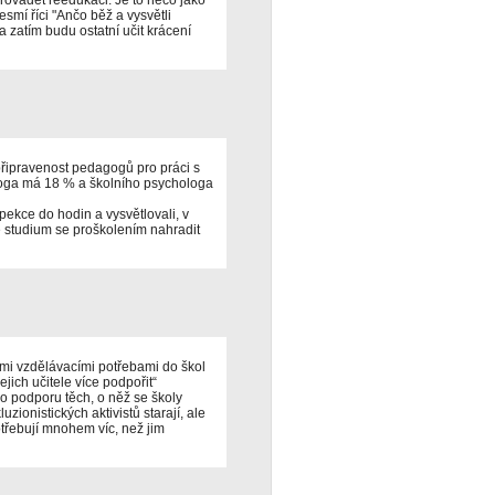
esmí říci "Ančo běž a vysvětli
a zatím budu ostatní učit krácení
připravenost pedagogů pro práci s
goga má 18 % a školního psychologa
pekce do hodin a vysvětlovali, v
 studium se proškolením nahradit
ními vzdělávacími potřebami do škol
ejich učitele více podpořit“
 o podporu těch, o něž se školy
ionistických aktivistů starají, ale
 potřebují mnohem víc, než jim