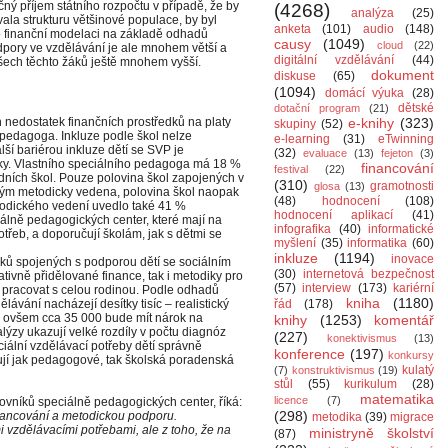
čný příjem státního rozpočtu v případě, že by
(4268)
analýza
(25)
ala strukturu většinové populace, by byl
anketa
(101)
audio
(148)
o finanční modelaci na základě odhadů
causy
(1049)
cloud
(22)
pory ve vzdělávání je ale mnohem větší a
digitální vzdělávání
(44)
všech těchto žáků ještě mnohem vyšší.
dokument
diskuse
(65)
(1094)
domácí výuka
(28)
dětské
dotační program
(21)
 nedostatek finančních prostředků na platy
e-knihy
(323)
skupiny
(52)
pedagoga. Inkluze podle škol nelze
e-learning
(31)
eTwinning
lší bariérou inkluze dětí se SVP je
(32)
evaluace
(13)
fejeton
(3)
áky. Vlastního speciálního pedagoga má 18 %
financování
festival
(22)
ních škol. Pouze polovina škol zapojených v
(310)
gramotnosti
glosa
(13)
kým metodicky vedena, polovina škol naopak
(48)
hodnocení
(108)
odického vedení uvedlo také 41 %
hodnocení aplikací
(41)
lně pedagogických center, které mají na
infografika
(40)
informatické
otřeb, a doporučují školám, jak s dětmi se
myšlení
(35)
informatika
(60)
inkluze
(1194)
inovace
roků spojených s podporou dětí se sociálním
(30)
internetová bezpečnost
ivně přidělované finance, tak i metodiky pro
(57)
interview
(173)
kariérní
ba pracovat s celou rodinou. Podle odhadů
kniha
(1180)
lávání nacházejí desítky tisíc – realistický
řád
(178)
chž ovšem cca 35 000 bude mít nárok na
knihy
(1253)
komentář
ýzy ukazují velké rozdíly v počtu diagnóz
(227)
konektivismus
(13)
ciální vzdělávací potřeby dětí správně
konference
(197)
konkursy
bují jak pedagogové, tak školská poradenská
kulatý
(7)
konstruktivismus
(19)
stůl
(55)
kurikulum
(28)
matematika
licence
(7)
vníků speciálně pedagogických center, říká:
(298)
inancování a metodickou podporu.
metodika
(39)
migrace
 vzdělávacími potřebami, ale z toho, že na
ministryně školství
(87)