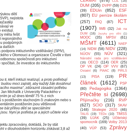
CERMAT
(578)
CLIL
(18)
DUM
(205)
DVPP
(59)
DZS
EDUin
(852)
ESF
(39)
výukou dětí
(807)
EU peníze školám
SVP), nejistota
ICT
(257)
FAQ
(87)
ejčastěji
bávají ve
(1907)
IWB
(32)
Jak na
existují.
DUM
(16)
Jazyky pro děti
(1)
by měla řešit
MOOC
(35)
MPSV
(61)
í regionálního
MŠMT
(4611)
ogu podpůrných
NAEP
a dalších
NIDV
(228)
NIDM
(58)
(14)
 podpora inkluzivního vzdělávání (SPIV),
NÚV
(321)
NÚOV
(55)
ckého v Olomouci a organizace Člověk v tísni
Národní rada pro vzdělávání
odbornou společností pro inkluzivní
OECD
(114)
OER
(25)
(16)
spočítali, že investice do inkluzivního
OP VK
(24)
OP VVV
(67)
Ostatní
(6)
PIAAC
(8)
PIRLS
PR
PISA
(119)
(13)
 ti, kteří inkluzi realizují, a proto potřebují
článek
(1612)
PSP
k budou moci zajistit, aby každý žák dosáhnul
vacího maxima“
, zdůraznil zásadní potřebu
Pedagogika
(1364)
(80)
IV Jan Michalík z Univerzity Palackého v
Přečtěte si
(2698)
ením je už dnes téměř 75 % z nich
Přijímačky
(216)
RVP
ů s postižením sluchovým či zrakovým nebo s
mentálním postižením jsou většinově
(627)
SCIO
(317)
SKAV
se bát přílivu dětí se speciálními
(148)
Strategie 2020
(46)
sou. Nyní je potřeba je a jejich učitele více
TIMSS
TALIS
(19)
TEDx
(10)
(39)
UJAK
(25)
Učitelský
spomocník
(169)
Volby 2013
ojektu zpracovány, dokládá, že by stát
Zprávy
(40)
VÚP
(53)
hl v dlouhodobém horizontu získávat 3,8 až