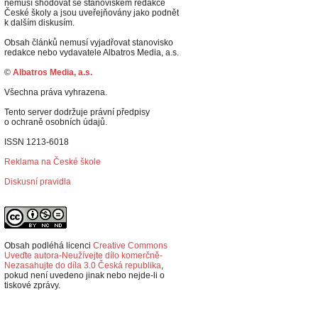
nemusí shodovat se stanoviskem redakce
České školy a jsou uveřejňovány jako podnět
k dalším diskusím.
Obsah článků nemusí vyjadřovat stanovisko
redakce nebo vydavatele Albatros Media, a.s.
©
Albatros Media, a.s.
Všechna práva vyhrazena.
Tento server dodržuje právní předpisy
o ochraně osobních údajů.
ISSN 1213-6018
Reklama na České škole
Diskusní pravidla
Obsah podléhá licenci
Creative Commons
Uveďte autora-Neužívejte dílo komerčně-
Nezasahujte do díla 3.0 Česká republika
,
p
okud není uvedeno jinak nebo nejde-li o
tiskové zprávy.