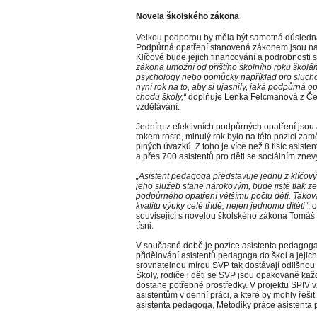
Novela školského zákona
Velkou podporou by měla být samotná důsledn
Podpůrná opatření stanovená zákonem jsou nas
Klíčové bude jejich financování a podrobnosti
zákona umožní od příštího školního roku školá
psychology nebo pomůcky například pro slucho
nyní rok na to, aby si ujasnily, jaká podpůrná op
chodu školy,“
doplňuje Lenka Felcmanová z Čes
vzdělávání.
Jedním z efektivních podpůrných opatření jsou
rokem roste, minulý rok bylo na této pozici zamě
plných úvazků. Z toho je více než 8 tisíc asist
a přes 700 asistentů pro děti se sociálním zn
„Asistent pedagoga představuje jednu z klíčový
jeho služeb stane nárokovým, bude jistě tlak ze
podpůrného opatření většímu počtu dětí. Taková
kvalitu výuky celé třídě, nejen jednomu dítěti“
, 
související s novelou školského zákona Tomáš
tísni.
V současné době je pozice asistenta pedagog
přidělování asistentů pedagoga do škol a jejich 
srovnatelnou mírou SVP tak dostávají odlišnou m
Školy, rodiče i děti se SVP jsou opakovaně každ
dostane potřebné prostředky. V projektu SPIV v
asistentům v denní práci, a které by mohly řeši
asistenta pedagoga, Metodiky práce asistenta 