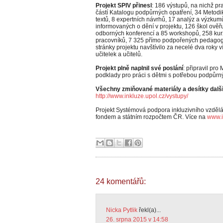
Projekt SPIV přinesl
: 186 výstupů, na nichž prac
částí Katalogu podpůrných opatření, 34 Metodi
textů, 8 expertních návrhů, 17 analýz a výzkum
informovaných o dění v projektu, 126 škol ověř
odborných konferencí a 85 workshopů, 258 kur
pracovníků, 7 325 přímo podpořených pedago
stránky projektu navštívilo za necelé dva roky 
učitelek a učitelů.
Projekt plně naplnil své poslání
: připravil pro
podklady pro práci s dětmi s potřebou podpůrn
Všechny zmiňované materiály a desítky další
http://www.inkluze.upol.cz/vystupy/
Projekt Systémová podpora inkluzivního vzděl
fondem a státním rozpočtem ČR. Více na
www.i
24 komentářů:
Nicka Pytlik
řekl(a)...
26. srpna 2015 v 14:58