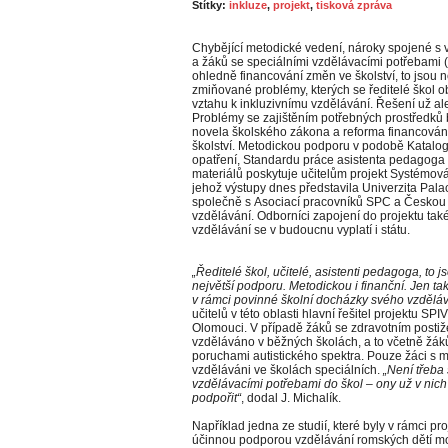
Štítky:
inkluze
,
projekt
,
tisková zpráva
Chybějící metodické vedení, nároky spojené s 
a žáků se speciálními vzdělávacími potřebami (
ohledně financování změn ve školství, to jsou n
zmiňované problémy, kterých se ředitelé škol o
vztahu k inkluzivnímu vzdělávání. Řešení už ale 
Problémy se zajištěním potřebných prostředků 
novela školského zákona a reforma financován
školství. Metodickou podporu v podobě Katal
opatření, Standardu práce asistenta pedagoga 
materiálů poskytuje učitelům projekt Systémová
jehož výstupy dnes představila Univerzita Pala
společně s Asociací pracovníků SPC a Českou 
vzdělávání. Odborníci zapojení do projektu také 
vzdělávání se v budoucnu vyplatí i státu.
„Ředitelé škol, učitelé, asistenti pedagoga, to jsou
největší podporu. Metodickou i finanční. Jen ta
v rámci povinné školní docházky svého vzdělá
učitelů v této oblasti hlavní řešitel projektu SP
Olomouci. V případě žáků se zdravotním postiž
vzděláváno v běžných školách, a to včetně žák
poruchami autistického spektra. Pouze žáci s 
vzděláváni ve školách speciálních.
„Není třeba 
vzdělávacími potřebami do škol – ony už v nich j
podpořit“
, dodal J. Michalík.
Například jedna ze studií, které byly v rámci pr
účinnou podporou vzdělávání romských dětí mo