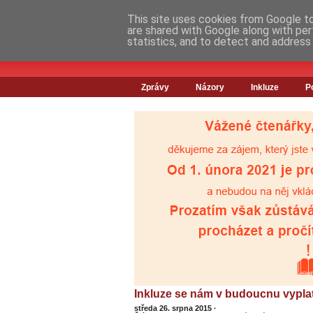
This site uses cookies from Google to 
are shared with Google along with per
statistics, and to detect and address
Zprávy
Názory
Inkluze
P
Inkluze se nám v budoucnu vyplatí
středa 26. srpna 2015
·