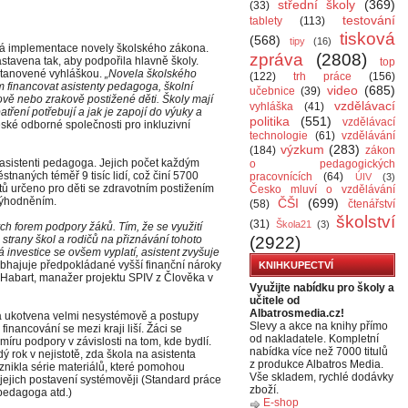
střední školy
(369)
(33)
testování
tablety
(113)
tisková
(568)
tipy
(16)
á implementace novely školského zákona.
zpráva
(2808)
tavena tak, aby podpořila hlavně školy.
top
 stanovené vyhláškou.
„Novela školského
(122)
trh práce
(156)
m financovat asistenty pedagoga, školní
video
(685)
učebnice
(39)
vě nebo zrakově postižené děti. Školy mají
vzdělávací
vyhláška
(41)
atření potřebují a jak je zapojí do výuky a
politika
(551)
vzdělávací
ké odborné společnosti pro inkluzivní
technologie
(61)
vzdělávání
výzkum
(283)
(184)
zákon
 asistenti pedagoga. Jejich počet každým
o pedagogických
stnaných téměř 9 tisíc lidí, což činí 5700
pracovnících
(64)
ÚIV
(3)
entů určeno pro děti se zdravotním postižením
Česko mluví o vzdělávání
evýhodněním.
ČŠI
(699)
(58)
čtenářství
školství
(31)
Škola21
(3)
ch forem podpory žáků. Tím, že se využití
 strany škol a rodičů na přiznávání tohoto
(2922)
 investice se ovšem vyplatí, asistent zvyšuje
obhajuje předpokládané vyšší finanční nároky
KNIHKUPECTVÍ
 Habart, manažer projektu SPIV z Člověka v
Využijte nabídku pro školy a
učitele od
Albatrosmedia.cz!
a ukotvena velmi nesystémově a postupy
Slevy a akce na knihy přímo
financování se mezi kraji liší. Žáci se
od nakladatele. Kompletní
íru podpory v závislosti na tom, kde bydlí.
nabídka více než 7000 titulů
ý rok v nejistotě, zda škola na asistenta
z produkce Albatros Media.
znikla série materiálů, které pomohou
Vše skladem, rychlé dodávky
t jejich postavení systémověji (Standard práce
zboží.
pedagoga atd.)
E-shop