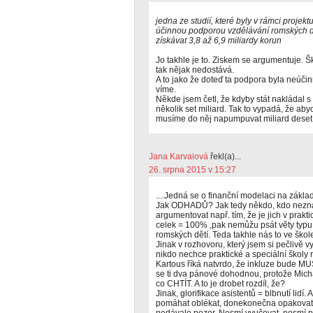
jedna ze studií, které byly v rámci projek
účinnou podporou vzdělávání romských d
získávat 3,8 až 6,9 miliardy korun
Jo takhle je to. Ziskem se argumentuje. Š
tak nějak nedostává.
A to jako že doteď ta podpora byla neúčin
víme.
Někde jsem četl, že kdyby stát nakládal s
několik set miliard. Tak to vypadá, že aby
musíme do něj napumpuvat miliard deset
Jana Karvaiová
řekl(a)...
26. srpna 2015 v 15:27
....Jedná se o finanční modelaci na zákla
Jak ODHADŮ? Jak tedy někdo, kdo nezn
argumentovat např. tím, že je jich v pra
celek = 100% ,pak nemůžu psát věty typu:
romských dětí. Teda takhle nás to ve škole 
Jinak v rozhovoru, který jsem si pečlivě vy
nikdo nechce praktické a speciální školy r
Kartous říká natvrdo, že inkluze bude M
se ti dva pánové dohodnou, protože Micha
co CHTÍT. A to je drobet rozdíl, že?
Jinak, glorifikace asistentů = blbnutí lidí
pomáhat oblékat, donekonečna opakovat "p
nedávalo pozor. Nesmí vyučovat, nesmí p