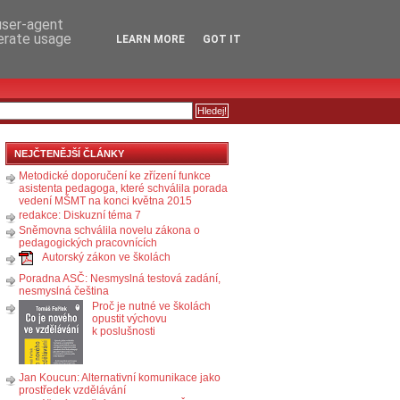
RSS
KOMENTÁŘE
 user-agent
nerate usage
LEARN MORE
GOT IT
NEJČTENĚJŠÍ ČLÁNKY
Metodické doporučení ke zřízení funkce
asistenta pedagoga, které schválila porada
vedení MŠMT na konci května 2015
redakce: Diskuzní téma 7
Sněmovna schválila novelu zákona o
pedagogických pracovnících
Autorský zákon ve školách
Poradna ASČ: Nesmyslná testová zadání,
nesmyslná čeština
Proč je nutné ve školách
opustit výchovu
k poslušnosti
Jan Koucun: Alternativní komunikace jako
prostředek vzdělávání