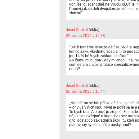
dohlížející, rozhodně ne vyučující.Učitel n
Pepovi,jak se dělí dvojciferným dělitelem 
zlomků".
Josef Soukal
řekl(a)...
26. srpna 2015 v 15:38
"Další bariérou inkluze dětí se SVP je ne
těmito žáky. Vlastního speciálního peda
jen 14 % běžných základních škol."
A k čemu mi budou? Aby mi chodili na ins
čem dělám chyby, protože specializované
nedá?
Josef Soukal
řekl(a)...
26. srpna 2015 v 15:44
„Není třeba se bát přílivu dětí se speciál
– ony už v nich jsou. Nyní je potřeba je a j
To bych bral. Ale proč je zřejmé, že nejde
nějak samozřejmě a kupodivu bez rad inkluz
o to, dostat do základních škol i ty, kteří
plánovaný systém může poskytnout?