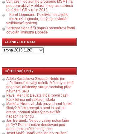
Vyhlášení dotačního programu MŠMT na
podporu aktivit v oblasti integrace cizinců
na území ČR v roce 2012
Karel Lippmann: Pozitivismus a jeho
meze (K dogmatu, kterým je ovládán
vzdělávací systém)
Šedesát signatářů dopisu premiérovi žádá
odvolání ministra Dobeše
ČLÁNKY DLE DATA
UČITELSKÉ LISTY
Adéla Karásková Skoupá: Nejde jen
„ušmiknout“ devátý ročník. Mělo by to obří
negativní důsledky, varuje sociolog před
návrhem SPD
Pavel Mentlík: Devátá třída (první část):
Kolik let má mít základní škola
Markéta Hronová: Jak pozvednout české
školy? Máme recept a není to ani tak
drahé, hodnotí pětiletý projekt šéf
nadačního fondu
Jan Beránek: Nejdou vašim potomkům
počty? Pomoci může doučování pod
dohledem umělé inteligence
Josef Mačí: Babiš vrací do hry zrušení