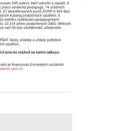
ovalo 595 autorů, kteří vytvořili a zajistili: 8
k práce asistenta pedagoga, 74 učebních
ů, 57 akreditovaných kurzů DVPP, 6 484 škol
ujících Katalog podpůrných opatření, 6
zů dalšího vzdělávání pedagogických
gů, 10 234 přímo podpořených žáků. Webové
více než 90 tisíc návštěvníků, především
 MŠMT, školy, učitelky a učitele potřebné
ých opatření.
ch jsou ke stažení na tomto odkazu:
ávání je financován Evropským sociálním
nkluze.upol.cz