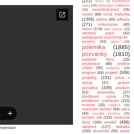
(222)
myšlenkové
mládež
(2)
mapy
(10)
neformální vzdělávání
nezaměstnanost
(26)
(15)
nová maturita
novela
(69)
(1305)
odkazy
odbory
(45)
(271)
ombudsman
(40)
online
(174)
open source
(23)
otevřený dopis
(42)
pedagogicko-psychologické
poradny
(41)
petice
(19)
polemika
(1885)
pozvánky
(1810)
praktické školy
(25)
prezentace
(66)
profese
učitele
(50)
prognózy
(16)
projekt
(506)
program
(64)
projekty
(231)
práce s
právní
talenty
(37)
poradna
(339)
průzkum
(53)
přednáška
(27)
předškolní ročník
(75)
předškolní vzdělávání
(103)
recenze
(30)
redakce
(16)
regionální školství
(94)
satira
(44)
sexuální výchova
(21)
sociální sítě
(110)
soukromé
soutěž
(498)
školy
(165)
standard
(127)
statistika
rezentace
(100)
stravování
(50)
studie