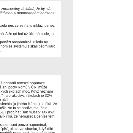
tu zpracovány, dokládá, že by stát
ětí mohl v dlouhodobém horizontu
koda jen, že se na tu inkluzi peněz
ná. A že od teď už účinná bude, to
 penězi hospodárně, ušetřil by
chom ze systému získali pět miliard,
.
dě odhadů romské populace. ....
á ani počty Romů v ČR, může
ktických školách moc. Když neznám
 " na praktických školách je 32%
učili.
slechla (u jiného článku) se říká, že
ušit. No to se podívejme. Zato
USET probíhat. Jak muset? Tak a%t
lík říká, že nemuset a peníze těm,
. Asistent smí pouze napomínat,
iš", ukazovat stránku, když dítě
rovádět reedukaci. Je to něco jako