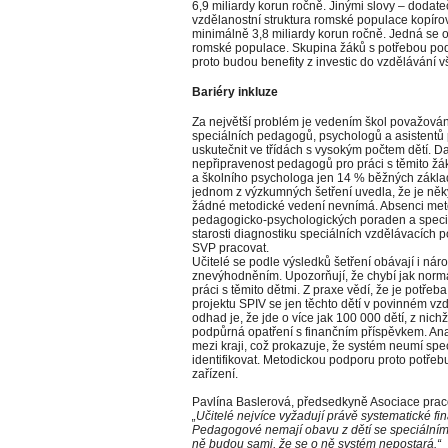
6,9 miliardy korun ročně. Jinými slovy – dodate
vzdělanostní struktura romské populace kopírov
minimálně 3,8 miliardy korun ročně. Jedná se 
romské populace. Skupina žáků s potřebou pod
proto budou benefity z investic do vzdělávání 
Bariéry inkluze
Za největší problém je vedením škol považován
speciálních pedagogů, psychologů a asistentů 
uskutečnit ve třídách s vysokým počtem dětí. Da
nepřipravenost pedagogů pro práci s těmito ž
a školního psychologa jen 14 % běžných základ
jednom z výzkumných šetření uvedla, že je ně
žádné metodické vedení nevnímá. Absenci met
pedagogicko-psychologických poraden a speciá
starosti diagnostiku speciálních vzdělávacích p
SVP pracovat.
Učitelé se podle výsledků šetření obávají i ná
znevýhodněním. Upozorňují, že chybí jak normat
práci s těmito dětmi. Z praxe vědí, že je potře
projektu SPIV se jen těchto dětí v povinném vzdě
odhad je, že jde o více jak 100 000 dětí, z ni
podpůrná opatření s finančním příspěvkem. Anal
mezi kraji, což prokazuje, že systém neumí spe
identifikovat. Metodickou podporu proto potře
zařízení.
Pavlína Baslerová, předsedkyně Asociace praco
„Učitelé nejvíce vyžadují právě systematické f
Pedagogové nemají obavu z dětí se speciálními
ně budou sami, že se o ně systém nepostará.“