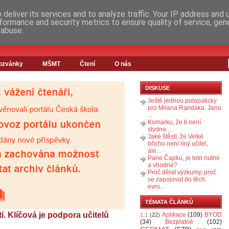
deliver its services and to analyze traffic. Your IP address and
formance and security metrics to ensure quality of service, ge
 abuse.
ozvánky
MŠMT
Čtení
O nás
DISKUSE
Ještě jednou polopaticky
pro Milana Randáka, Janu
...
Komárku, že ti není
stydno....
Jaké štěstí, že Velké
břicho není líný učitel,
ale...
Pane Čapku, je toto nutné
a vhodné?
Proč dělat výzkumy, proč
se zapojovat do těch
evro...
TÉMATA ČLÁNKŮ
. Klíčová je podpora učitelů
Aplikace
(109)
BYOD
1:1
(22)
(34)
Bezplatně
(102)