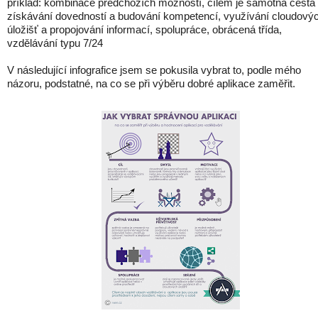
příklad: kombinace předchozích možností, cílem je samotná cesta
získávání dovedností a budování kompetencí, využívání cloudový
úložišť a propojování informací, spolupráce, obrácená třída,
vzdělávání typu 7/24
V následující infografice jsem se pokusila vybrat to, podle mého
názoru, podstatné, na co se při výběru dobré aplikace zaměřit.