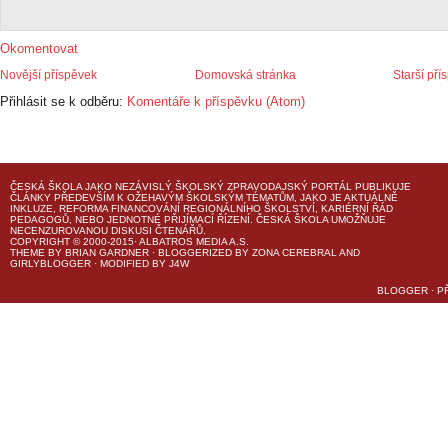
Okomentovat
Novější příspěvek
Domovská stránka
Starší pří
Přihlásit se k odběru:
Komentáře k příspěvku (Atom)
ČESKÁ ŠKOLA
JAKO NEZÁVISLÝ ŠKOLSKÝ ZPRAVODAJSKÝ PORTÁL PUBLIKUJE
ČLÁNKY PŘEDEVŠÍM K OŽEHAVÝM ŠKOLSKÝM TÉMATŮM, JAKO JE AKTUÁLNĚ
INKLUZE, REFORMA FINANCOVÁNÍ REGIONÁLNÍHO ŠKOLSTVÍ, KARIÉRNÍ ŘÁD
PEDAGOGŮ, NEBO JEDNOTNÉ PŘIJÍMACÍ ŘÍZENÍ.
ČESKÁ ŠKOLA
UMOŽŇUJE
NECENZUROVANOU DISKUSI ČTENÁŘŮ.
COPYRIGHT © 2000-2015· ALBATROS MEDIA A.S.
THEME
BY
BRIAN GARDNER
· BLOGGERIZED BY
ZONA CEREBRAL
AND
GIRLYBLOGGER
· MODIFIED BY
J4W
BLOGGER
·
P