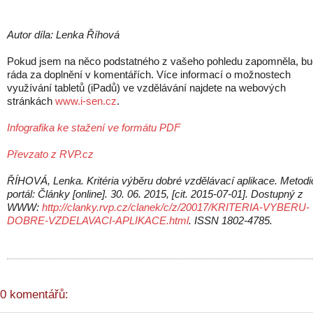
Autor díla: Lenka Říhová
Pokud jsem na něco podstatného z vašeho pohledu zapomněla, b
ráda za doplnění v komentářích. Více informací o možnostech
využívání tabletů (iPadů) ve vzdělávání najdete na webových
stránkách
www.i-sen.cz
.
Infografika ke stažení ve formátu PDF
Převzato z RVP.cz
ŘÍHOVÁ, Lenka. Kritéria výběru dobré vzdělávací aplikace. Metod
portál: Články [online]. 30. 06. 2015, [cit. 2015-07-01]. Dostupný z
WWW:
http://clanky.rvp.cz/clanek/c/z/20017/KRITERIA-VYBERU-
DOBRE-VZDELAVACI-APLIKACE.html
. ISSN 1802-4785.
0 komentářů: