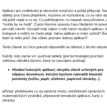
Aplikací pro vzdělávání je obrovské množství a pořád přibývají. N
tablety jsou často přeplněné, musíme se rozhodovat, co se nám do
něj ještě vejde a co ne. Co potřebujeme, co naopak nevyužíváme, 
"mohlo by se hodit". Často trávíme spoustu času hledáním té prav
pro náš záměr. Vývojáři mají zájem o náš názor na jejich aplikaci, 
kolegové a rodiče se často ptají: Jakou aplikaci si mám vybrat? Bu
lepší ta nebo jiná? Jak vůbec poznám dobrou aplikaci?
Tento článek se chce pokusit odpovědět na některé z těchto otázek
Každý, kdo začne víc využívat tablety (jiné technologie) prochází
většinou několika fázemi, které se navzájem prolínají:
Hledání hotových aplikací, obvykle cíleně určených pro
nějakou dovednost, kterými bychom nahradili klasické
pomůcky (tužku, papír, učebnici, papírové obrázky...)
příklad: přetahování i-y na správné místo, sestřelování správných
matematických výsledků, připravené tematické aplikace, karty s
obrázky