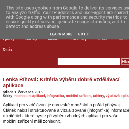
This site uses cookies from Google to deliver its services an
to analyze traffic. Your IP address and user-agent are shared
with Google along with performance and security metrics to
ensure quality of service, generate usage statistics, and to
detect and address abuse.
LEARN MORE
GOT IT
Zprávy
Názory
Inkluze
Pozvánky
MŠMT
Čtení
O nás
Lenka Říhová: Kritéria výběru dobré vzdělávací
aplikace
středa 1. července 2015
·
Štítky:
hodnocení aplikací
,
infografika
,
mobilní zařízení
,
tablety
,
výuková apli
Aplikací pro vzdělávání je obrovské množství a pořád přibývají.
Článek nabízí strukturované a vizualizované (infografika) informac
o kritériích, které byste při výběru vhodných aplikací pro vaše
mobilní zařízení měli zohlednit.