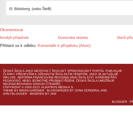
IS. Bildeberg. (nebo Šteffl)
Okomentovat
Novější příspěvek
Domovská stránka
Starší pří
Přihlásit se k odběru:
Komentáře k příspěvku (Atom)
ČESKÁ ŠKOLA
JAKO NEZÁVISLÝ ŠKOLSKÝ ZPRAVODAJSKÝ PORTÁL PUBLIKUJE
ČLÁNKY PŘEDEVŠÍM K OŽEHAVÝM ŠKOLSKÝM TÉMATŮM, JAKO JE AKTUÁLNĚ
INKLUZE, REFORMA FINANCOVÁNÍ REGIONÁLNÍHO ŠKOLSTVÍ, KARIÉRNÍ ŘÁD
PEDAGOGŮ, NEBO JEDNOTNÉ PŘIJÍMACÍ ŘÍZENÍ.
ČESKÁ ŠKOLA
UMOŽŇUJE
NECENZUROVANOU DISKUSI ČTENÁŘŮ.
COPYRIGHT © 2000-2015· ALBATROS MEDIA A.S.
THEME
BY
BRIAN GARDNER
· BLOGGERIZED BY
ZONA CEREBRAL
AND
GIRLYBLOGGER
· MODIFIED BY
J4W
BLOGGER
·
P