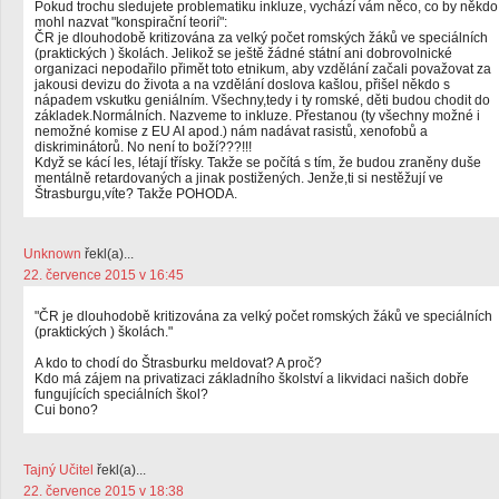
Pokud trochu sledujete problematiku inkluze, vychází vám něco, co by někdo
mohl nazvat "konspirační teorií":
ČR je dlouhodobě kritizována za velký počet romských žáků ve speciálních
(praktických ) školách. Jelikož se ještě žádné státní ani dobrovolnické
organizaci nepodařilo přimět toto etnikum, aby vzdělání začali považovat za
jakousi devizu do života a na vzdělání doslova kašlou, přišel někdo s
nápadem vskutku geniálním. Všechny,tedy i ty romské, děti budou chodit do
základek.Normálních. Nazveme to inkluze. Přestanou (ty všechny možné i
nemožné komise z EU AI apod.) nám nadávat rasistů, xenofobů a
diskriminátorů. No není to boží???!!!
Když se kácí les, létají třísky. Takže se počítá s tím, že budou zraněny duše
mentálně retardovaných a jinak postižených. Jenže,ti si nestěžují ve
Štrasburgu,víte? Takže POHODA.
Unknown
řekl(a)...
22. července 2015 v 16:45
"ČR je dlouhodobě kritizována za velký počet romských žáků ve speciálních
(praktických ) školách."
A kdo to chodí do Štrasburku meldovat? A proč?
Kdo má zájem na privatizaci základního školství a likvidaci našich dobře
fungujících speciálních škol?
Cui bono?
Tajný Učitel
řekl(a)...
22. července 2015 v 18:38