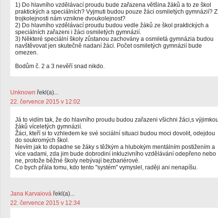
1) Do hlavního vzdělávací proudu bude zařazena většina žáků a to ze škol
praktických a speciálních? Vyjmuti budou pouze žáci osmiletých gymnázií? Z
trojkolejnosti nám vznikne dvoukolejnost?
2) Do hlavního vzdělávací proudu budou vedle žáků ze škol praktických a
speciálních zařazeni i žáci osmiletých gymnázií.
3) Některé speciální školy zůstanou zachovány a osmiletá gymnázia budou
navštěvovat jen skutečně nadaní žáci. Počet osmiletých gymnázií bude
omezen.
Bodům č. 2 a 3 nevěří snad nikdo.
Unknown
řekl(a)...
22. července 2015 v 12:02
Já to vidím tak, že do hlavního proudu budou zařazeni všichni žáci,s výjimko
žáků víceletých gymnázií.
Žáci, kteří si to vzhledem ke své sociální situaci budou moci dovolit, odejdou
do soukromých škol.
Nevím jak to dopadne se žáky s těžkým a hlubokým mentálním postižením a
více vadami, zda jim bude dobrodiní inkluzivního vzdělávání odepřeno nebo
ne, protože běžné školy nebývají bezbariérové.
Co bych přála tomu, kdo tento "systém" vymyslel, raději ani nenapíšu.
Jana Karvaiová
řekl(a)...
22. července 2015 v 12:34