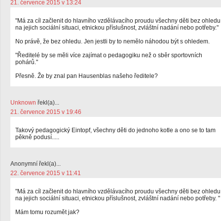
21. července 2015 v 13:24
"Má za cíl začlenit do hlavního vzdělávacího proudu všechny děti bez ohledu
na jejich sociální situaci, etnickou příslušnost, zvláštní nadání nebo potřeby."
No právě, že bez ohledu. Jen jestli by to nemělo náhodou být s ohledem.
"Ředitelé by se měli více zajímat o pedagogiku než o sběr sportovních
pohárů."
Přesně. Že by znal pan Hausenblas našeho ředitele?
Unknown
řekl(a)...
21. července 2015 v 19:46
Takový pedagogický Eintopf, všechny děti do jednoho kotle a ono se to tam
pěkně podusí.....
Anonymní řekl(a)...
22. července 2015 v 11:41
"Má za cíl začlenit do hlavního vzdělávacího proudu všechny děti bez ohledu
na jejich sociální situaci, etnickou příslušnost, zvláštní nadání nebo potřeby. "
Mám tomu rozumět jak?