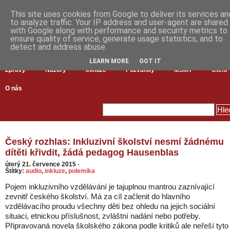
This site uses cookies from Google to deliver its services an
to analyze traffic. Your IP address and user-agent are shared
with Google along with performance and security metrics to
ensure quality of service, generate usage statistics, and to
detect and address abuse.
LEARN MORE
GOT IT
Zprávy
Názory
Inkluze
Pozvánky
MŠMT
Čtení
O nás
Český rozhlas: Inkluzivní školství nesmí žádnému
dítěti křivdit, žádá pedagog Hausenblas
úterý 21. července 2015
·
Štítky:
audio
,
inkluze
,
polemika
Pojem inkluzivního vzdělávání je tajuplnou mantrou zaznívající
zevnitř českého školství. Má za cíl začlenit do hlavního
vzdělávacího proudu všechny děti bez ohledu na jejich sociální
situaci, etnickou příslušnost, zvláštní nadání nebo potřeby.
Připravovaná novela školského zákona podle kritiků ale neřeší tyto