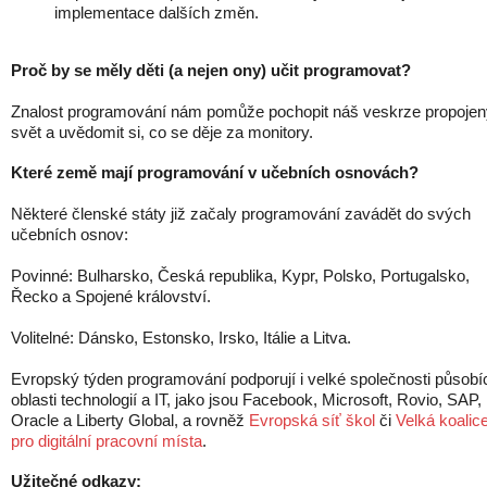
implementace dalších změn.
Proč by se měly děti (a nejen ony) učit programovat?
Znalost programování nám pomůže pochopit náš veskrze propojen
svět a uvědomit si, co se děje za monitory.
Které země mají programování v učebních osnovách?
Některé členské státy již začaly programování zavádět do svých
učebních osnov:
Povinné: Bulharsko, Česká republika, Kypr, Polsko, Portugalsko,
Řecko a Spojené království.
Volitelné: Dánsko, Estonsko, Irsko, Itálie a Litva.
Evropský týden programování podporují i velké společnosti působíc
oblasti technologií a IT, jako jsou Facebook, Microsoft, Rovio, SAP,
Oracle a Liberty Global, a rovněž
Evropská síť škol
či
Velká koalic
pro digitální pracovní místa
.
Užitečné odkazy: