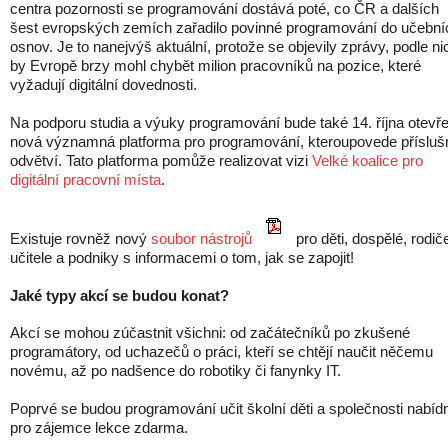
centra pozornosti se programování dostává poté, co ČR a dalších
šest evropských zemích zařadilo povinné programování do učební
osnov. Je to nanejvýš aktuální, protože se objevily zprávy, podle ni
by Evropě brzy mohl chybět milion pracovníků na pozice, které
vyžadují digitální dovednosti.
Na podporu studia a výuky programování bude také 14. října otevř
nová významná platforma pro programování, kteroupovede přísluš
odvětví. Tato platforma pomůže realizovat vizi
Velké koalice pro
digitální pracovní místa
.
Existuje rovněž nový
soubor nástrojů
pro děti, dospělé, rodič
učitele a podniky s informacemi o tom, jak se zapojit!
Jaké typy akcí se budou konat?
Akcí se mohou zúčastnit všichni: od začátečníků po zkušené
programátory, od uchazečů o práci, kteří se chtějí naučit něčemu
novému, až po nadšence do robotiky či fanynky IT.
Poprvé se budou programování učit školní děti a společnosti nabíd
pro zájemce lekce zdarma.