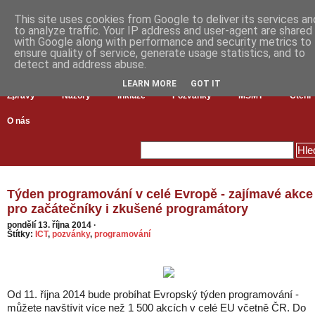
This site uses cookies from Google to deliver its services an
to analyze traffic. Your IP address and user-agent are shared
with Google along with performance and security metrics to
ensure quality of service, generate usage statistics, and to
detect and address abuse.
LEARN MORE
GOT IT
Zprávy
Názory
Inkluze
Pozvánky
MŠMT
Čtení
O nás
Týden programování v celé Evropě - zajímavé akce
pro začátečníky i zkušené programátory
pondělí 13. října 2014
·
Štítky:
ICT
,
pozvánky
,
programování
Od 11. října 2014 bude probíhat Evropský týden programování -
můžete navštívit více než 1 500 akcích v celé EU včetně ČR. Do