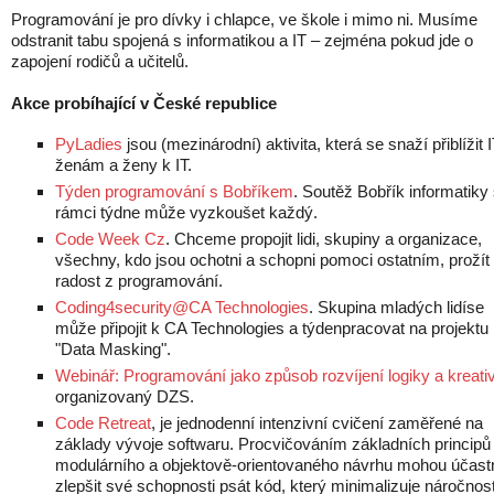
Programování je pro dívky i chlapce, ve škole i mimo ni. Musíme
odstranit tabu spojená s informatikou a IT – zejména pokud jde o
zapojení rodičů a učitelů.
Akce probíhající v České republice
PyLadies
jsou (mezinárodní) aktivita, která se snaží přiblížit 
ženám a ženy k IT.
Týden programování s Bobříkem
. Soutěž Bobřík informatiky 
rámci týdne může vyzkoušet každý.
Code Week Cz
. Chceme propojit lidi, skupiny a organizace,
všechny, kdo jsou ochotni a schopni pomoci ostatním, prožít
radost z programování.
Coding4security@CA Technologies
. Skupina mladých lidíse
může připojit k CA Technologies a týdenpracovat na projektu
"Data Masking".
Webinář: Programování jako způsob rozvíjení logiky a kreativ
organizovaný DZS.
Code Retreat
, je jednodenní intenzivní cvičení zaměřené na
základy vývoje softwaru. Procvičováním základních principů
modulárního a objektově-orientovaného návrhu mohou účastn
zlepšit své schopnosti psát kód, který minimalizuje náročnos