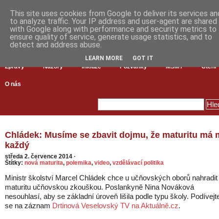
This site uses cookies from Google to deliver its services an
to analyze traffic. Your IP address and user-agent are shared
with Google along with performance and security metrics to
ensure quality of service, generate usage statistics, and to
detect and address abuse.
LEARN MORE
GOT IT
Zprávy
Názory
Inkluze
Pozvánky
MŠMT
Čtení
O nás
Chládek: Musíme se zbavit dojmu, že maturitu má 
každý
středa 2. července 2014
·
Štítky:
nová maturita
,
polemika
,
video
,
vzdělávací politika
Ministr školství Marcel Chládek chce u učňovských oborů nahradit
maturitu učňovskou zkouškou. Poslankyně Nina Nováková
nesouhlasí, aby se základní úroveň lišila podle typu školy. Podívejt
se na záznam
Drtinová Veselovský TV na Aktuálně.cz
.