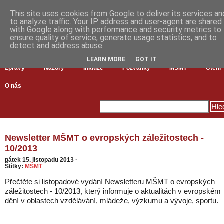
This site uses cookies from Google to deliver its services an
to analyze traffic. Your IP address and user-agent are shared
with Google along with performance and security metrics to
ensure quality of service, generate usage statistics, and to
detect and address abuse.
LEARN MORE
GOT IT
Zprávy
Názory
Inkluze
Pozvánky
MŠMT
Čtení
O nás
Newsletter MŠMT o evropských záležitostech -
10/2013
pátek 15. listopadu 2013
·
Štítky:
MŠMT
Přečtěte si listopadové vydání Newsletteru MŠMT o evropských
záležitostech - 10/2013, který informuje o aktualitách v evropském
dění v oblastech vzdělávání, mládeže, výzkumu a vývoje, sportu.