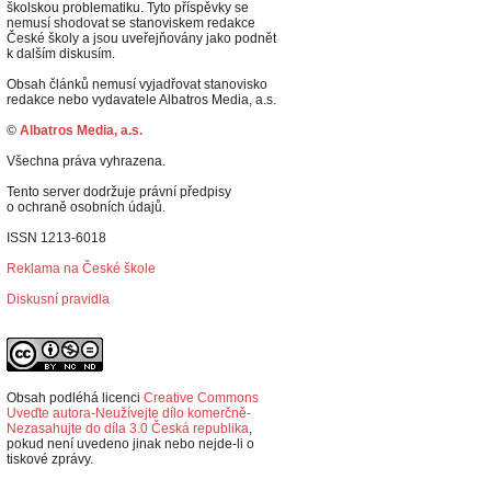
školskou problematiku. Tyto příspěvky se
nemusí shodovat se stanoviskem redakce
České školy a jsou uveřejňovány jako podnět
k dalším diskusím.
Obsah článků nemusí vyjadřovat stanovisko
redakce nebo vydavatele Albatros Media, a.s.
©
Albatros Media, a.s.
Všechna práva vyhrazena.
Tento server dodržuje právní předpisy
o ochraně osobních údajů.
ISSN 1213-6018
Reklama na České škole
Diskusní pravidla
Obsah podléhá licenci
Creative Commons
Uveďte autora-Neužívejte dílo komerčně-
Nezasahujte do díla 3.0 Česká republika
,
p
okud není uvedeno jinak nebo nejde-li o
tiskové zprávy.