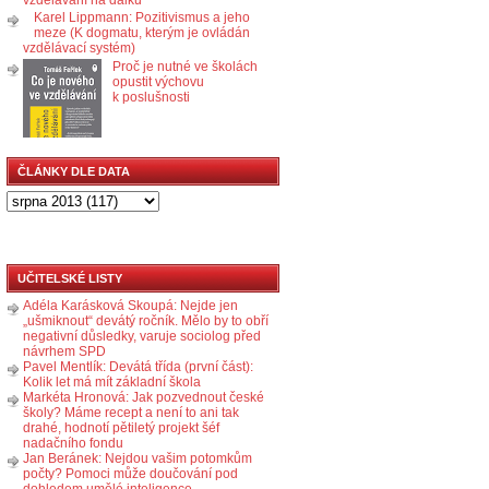
Karel Lippmann: Pozitivismus a jeho
meze (K dogmatu, kterým je ovládán
vzdělávací systém)
Proč je nutné ve školách
opustit výchovu
k poslušnosti
ČLÁNKY DLE DATA
UČITELSKÉ LISTY
Adéla Karásková Skoupá: Nejde jen
„ušmiknout“ devátý ročník. Mělo by to obří
negativní důsledky, varuje sociolog před
návrhem SPD
Pavel Mentlík: Devátá třída (první část):
Kolik let má mít základní škola
Markéta Hronová: Jak pozvednout české
školy? Máme recept a není to ani tak
drahé, hodnotí pětiletý projekt šéf
nadačního fondu
Jan Beránek: Nejdou vašim potomkům
počty? Pomoci může doučování pod
dohledem umělé inteligence