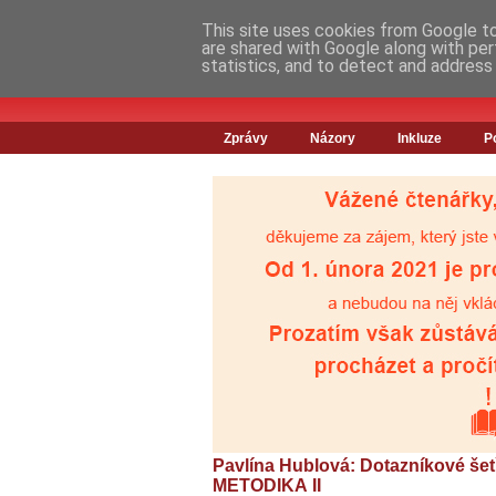
This site uses cookies from Google to 
are shared with Google along with per
statistics, and to detect and address
Zprávy
Názory
Inkluze
P
Pavlína Hublová: Dotazníkové šet
METODIKA II