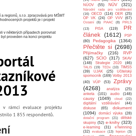
NÚV
(321)
NÚOV
(55)
Národní rada pro vzdělávání
OECD
(114)
OER
(25)
(16)
a regionů, s.r.o. zpracovává pro MŠMT
OP VK
(24)
OP VVV
(67)
hodnocených projektů je i projekt
Ostatní
(6)
PIAAC
(8)
PIRLS
PR
PISA
(119)
(13)
li v některých případech porovnat
článek
(1612)
PSP
 byl proveden na konci projektu
Pedagogika
(1364)
(80)
Přečtěte si
(2698)
Přijímačky
(216)
RVP
(627)
SCIO
(317)
SKAV
(148)
Strategie 2020
(46)
TIMSS
TALIS
(19)
TEDx
(10)
(39)
UJAK
(25)
Učitelský
spomocník
(169)
Volby 2013
Zprávy
(40)
VÚP
(53)
(4268)
analýza
(25)
anketa
(101)
audio
(148)
causy
(1049)
cloud
(22)
digitální vzdělávání
(44)
dokument
diskuse
(65)
(1094)
domácí výuka
(28)
dětské
dotační program
(21)
e-knihy
(323)
skupiny
(52)
e-learning
(31)
eTwinning
(32)
evaluace
(13)
fejeton
(3)