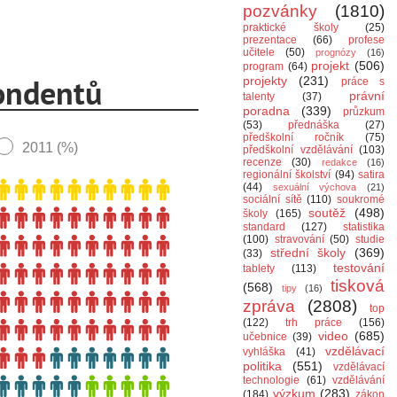
pozvánky
(1810)
praktické školy
(25)
prezentace
(66)
profese
učitele
(50)
prognózy
(16)
projekt
(506)
program
(64)
projekty
(231)
práce s
právní
talenty
(37)
poradna
(339)
průzkum
(53)
přednáška
(27)
předškolní ročník
(75)
předškolní vzdělávání
(103)
recenze
(30)
redakce
(16)
regionální školství
(94)
satira
(44)
sexuální výchova
(21)
sociální sítě
(110)
soukromé
soutěž
(498)
školy
(165)
standard
(127)
statistika
(100)
stravování
(50)
studie
střední školy
(369)
(33)
testování
tablety
(113)
tisková
(568)
tipy
(16)
zpráva
(2808)
top
(122)
trh práce
(156)
video
(685)
učebnice
(39)
vzdělávací
vyhláška
(41)
politika
(551)
vzdělávací
technologie
(61)
vzdělávání
výzkum
(283)
(184)
zákon