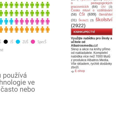
o pedagogických
pracovnících
(64)
ÚIV
(3)
Česko mluví o vzdělávání
ČŠI
(699)
(58)
čtenářství
školství
(31)
Škola21
(3)
(2922)
KNIHKUPECTVÍ
Využijte nabídku pro školy a
učitele od
Albatrosmedia.cz!
Slevy a akce na knihy přímo
od nakladatele. Kompletní
nabídka více než 7000 titulů
z produkce Albatros Media.
Vše skladem, rychlé dodávky
zboží.
E-shop