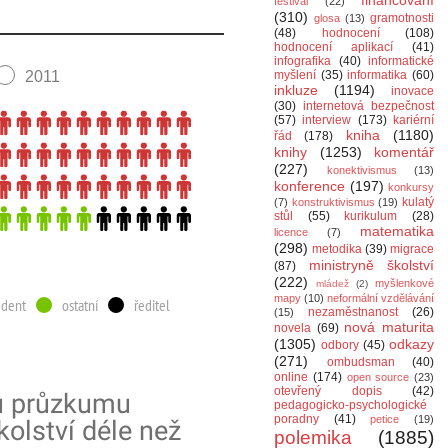
financování
festival
(22)
(310)
gramotnosti
glosa
(13)
(48)
hodnocení
(108)
hodnocení aplikací
(41)
infografika
(40)
informatické
myšlení
(35)
informatika
(60)
inkluze
(1194)
inovace
(30)
internetová bezpečnost
(57)
interview
(173)
kariérní
kniha
(1180)
řád
(178)
knihy
(1253)
komentář
(227)
konektivismus
(13)
konference
(197)
konkursy
kulatý
(7)
konstruktivismus
(19)
stůl
(55)
kurikulum
(28)
matematika
licence
(7)
(298)
metodika
(39)
migrace
ministryně školství
(87)
(222)
myšlenkové
mládež
(2)
mapy
(10)
neformální vzdělávání
nezaměstnanost
(26)
(15)
nová maturita
novela
(69)
(1305)
odkazy
odbory
(45)
(271)
ombudsman
(40)
online
(174)
open source
(23)
otevřený dopis
(42)
pedagogicko-psychologické
poradny
(41)
petice
(19)
polemika
(1885)