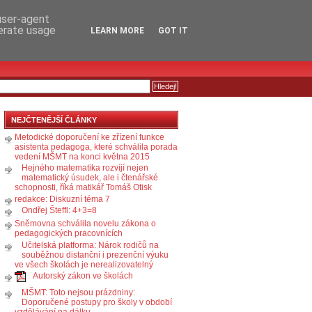
RSS
KOMENTÁŘE
 user-agent
nerate usage
LEARN MORE
GOT IT
NEJČTENĚJŠÍ ČLÁNKY
Metodické doporučení ke zřízení funkce
asistenta pedagoga, které schválila porada
vedení MŠMT na konci května 2015
Hejného matematika rozvíjí nejen
matematický úsudek, ale i čtenářské
schopnosti, říká matikář Tomáš Otisk
redakce: Diskuzní téma 7
Ondřej Šteffl: 4+3=8
Sněmovna schválila novelu zákona o
pedagogických pracovnících
Učitelská platforma: Nárok rodičů na
souběžnou distanční i prezenční výuku
ve všech školách je nerealizovatelný
Autorský zákon ve školách
MŠMT: Toto nejsou prázdniny:
Doporučené postupy pro školy v období
vzdělávání na dálku