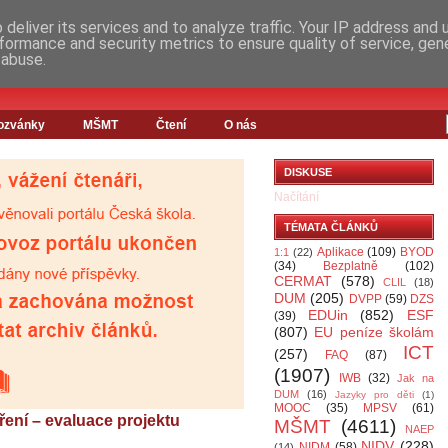
deliver its services and to analyze traffic. Your IP address and
formance and security metrics to ensure quality of service, ge
 abuse.
ozvánky
MŠMT
Čtení
O nás
DISKUSE
Načítání
TÉMATA ČLÁNKŮ
Aplikace
(109)
BYOD
1:1
(22)
(34)
Bezplatně
(102)
CERMAT
(578)
CLIL
(18)
DUM
(205)
DVPP
(59)
DZS
EDUin
(852)
ESF
(39)
(807)
EU peníze školám
ICT
(257)
FAQ
(87)
(1907)
IWB
(32)
Jak na
DUM
(16)
Jazyky pro děti
(1)
MOOC
(35)
MPSV
(61)
ření – evaluace projektu
MŠMT
(4611)
NAEP
NIDV
(228)
NIDM
(58)
(14)