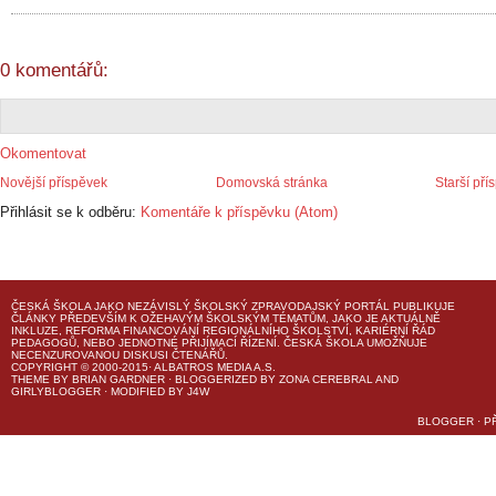
0 komentářů:
Okomentovat
Novější příspěvek
Domovská stránka
Starší pří
Přihlásit se k odběru:
Komentáře k příspěvku (Atom)
ČESKÁ ŠKOLA
JAKO NEZÁVISLÝ ŠKOLSKÝ ZPRAVODAJSKÝ PORTÁL PUBLIKUJE
ČLÁNKY PŘEDEVŠÍM K OŽEHAVÝM ŠKOLSKÝM TÉMATŮM, JAKO JE AKTUÁLNĚ
INKLUZE, REFORMA FINANCOVÁNÍ REGIONÁLNÍHO ŠKOLSTVÍ, KARIÉRNÍ ŘÁD
PEDAGOGŮ, NEBO JEDNOTNÉ PŘIJÍMACÍ ŘÍZENÍ.
ČESKÁ ŠKOLA
UMOŽŇUJE
NECENZUROVANOU DISKUSI ČTENÁŘŮ.
COPYRIGHT © 2000-2015· ALBATROS MEDIA A.S.
THEME
BY
BRIAN GARDNER
· BLOGGERIZED BY
ZONA CEREBRAL
AND
GIRLYBLOGGER
· MODIFIED BY
J4W
BLOGGER
·
P