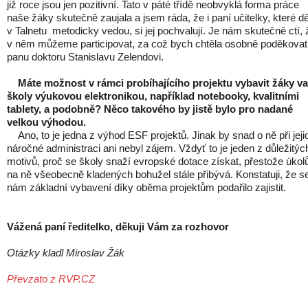
již roce jsou jen pozitivní. Tato v páté třídě neobvyklá forma práce
naše žáky skutečně zaujala a jsem ráda, že i paní učitelky, které dě
v Talnetu metodicky vedou, si jej pochvalují. Je nám skutečně ctí, 
v něm můžeme participovat, za což bych chtěla osobně poděkovat
panu doktoru Stanislavu Zelendovi.
Máte možnost v rámci probíhajícího projektu vybavit žáky va
školy výukovou elektronikou, například notebooky, kvalitními
tablety, a podobně? Něco takového by jistě bylo pro nadané
velkou výhodou.
Ano, to je jedna z výhod ESF projektů. Jinak by snad o ně při jeji
náročné administraci ani nebyl zájem. Vždyť to je jeden z důležitýc
motivů, proč se školy snaží evropské dotace získat, přestože úkol
na ně všeobecně kladených bohužel stále přibývá. Konstatuji, že s
nám základní vybavení díky oběma projektům podařilo zajistit.
Vážená paní ředitelko, děkuji Vám za rozhovor
Otázky kladl Miroslav Žák
Převzato z RVP.CZ