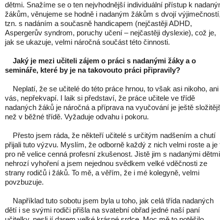
dětmi. Snažíme se o ten nejvhodnější individuální přístup k nadan
žákům, věnujeme se hodně i nadaným žákům s dvojí výjimečností
tzn. s nadáním a současně handicapem (nejčastěji ADHD,
Aspergerův syndrom, poruchy učení – nejčastěji dyslexie), což je,
jak se ukazuje, velmi náročná součást této činnosti.
Jaký je mezi učiteli zájem o práci s nadanými žáky a o
semináře, které by je na takovouto práci připravily?
Neplatí, že se učitelé do této práce hrnou, to však asi nikoho, ani
vás, nepřekvapí. I laik si představí, že práce učitele ve třídě
nadaných žáků je náročná a příprava na vyučování je ještě složitěj
než v běžné třídě. Vyžaduje odvahu i pokoru.
Přesto jsem ráda, že někteří učitelé s určitým nadšením a chutí
přijali tuto výzvu. Myslím, že odborně každý z nich velmi roste a je 
pro ně velice cenná profesní zkušenost. Jistě jim s nadanými dětmi
nehrozí vyhoření a jsem nejednou svědkem velké vděčnosti ze
strany rodičů i žáků. To mě, a věřím, že i mé kolegyně, velmi
povzbuzuje.
Například tuto sobotu jsem byla u toho, jak celá třída nadaných
dětí i se svými rodiči přišla na svatební obřad jedné naší paní
učitelky, nesli jí darem velké krásné srdce. Moc mě to potěšilo.