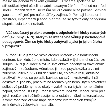
měsíc na jednom zlínském gymnáziu. Chceme společně se
středoškolskými učiteli usnadnit nadaným žákům přechod na střed
školu, umožnit dětem i učitelům se vzájemně blíže poznat. Seminá
jsou samozřejmě pro naše páťáky zajímavé. Poznají laboratorní
prostředí, experimentují apod. Věříme, že se tyto talenty na vyšším
stupni studia takto neztratí.
Váš současný projekt pracuje s odpoledními kluby nadanýc
dětí (skupiny ERIN), kterým se intenzivně věnují psychologové
pedagogové. Čím se tyto kluby zabývají a jaká je jejich úloha
v projektu?
V roce 2012 jsme ve škole otevřeli Metodické a konzultační
centrum, tzv. klub. Je to místo, kde dvakrát v týdnu mohou žáci ze
skupin ERIN (Edukace a rozvoj intelektově nadaných) trávit chvíle
zajímavým způsobem. Věnuje se jim zde psycholožka a velmi
zkušená učitelka. V klubu děti sdílejí to, co právě řeší, aktuálně
prožívají. Mohou se poradit, bavit se se svými vrstevníky, hrát
deskové či jiné hry, pracovat na ročníkových nebo jiných projektec
sdílet své problémy nebo úkoly – záleží to na jejich momentálním
zájmu, potřebě. Klub je určen k širokému využití. Mohou sem přijít 
jejich rodiče, ale i učitelé a zájemci z ostatních škol na konzultace.
Kromě toho zde vzniká např. databáze informačních zdrojů a
zmíněných výukových materiálů.