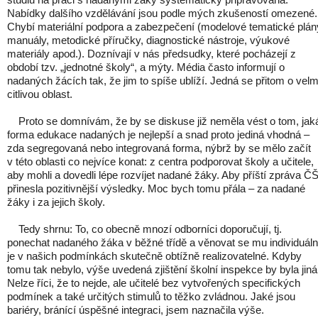
Nabídky dalšího vzdělávání jsou podle mých zkušeností omezené.
Chybí materiální podpora a zabezpečení (modelové tematické plán
manuály, metodické příručky, diagnostické nástroje, výukové
materiály apod.). Doznívají v nás předsudky, které pocházejí z
období tzv. „jednotné školy“, a mýty. Média často informují o
nadaných žácích tak, že jim to spíše ublíží. Jedná se přitom o velm
citlivou oblast.
Proto se domnívám, že by se diskuse již neměla vést o tom, jak
forma edukace nadaných je nejlepší a snad proto jediná vhodná –
zda segregovaná nebo integrovaná forma, nýbrž by se mělo začít
v této oblasti co nejvíce konat: z centra podporovat školy a učitele,
aby mohli a dovedli lépe rozvíjet nadané žáky. Aby příští zpráva ČŠ
přinesla pozitivnější výsledky. Moc bych tomu přála – za nadané
žáky i za jejich školy.
Tedy shrnu: To, co obecně mnozí odborníci doporučují, tj.
ponechat nadaného žáka v běžné třídě a věnovat se mu individuáln
je v našich podmínkách skutečně obtížně realizovatelné. Kdyby
tomu tak nebylo, výše uvedená zjištění školní inspekce by byla jin
Nelze říci, že to nejde, ale učitelé bez vytvořených specifických
podmínek a také určitých stimulů to těžko zvládnou. Jaké jsou
bariéry, bránící úspěšné integraci, jsem naznačila výše.