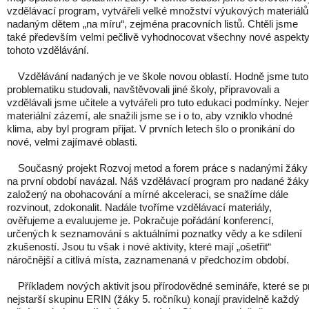
vzdělávací program, vytvářeli velké množství výukových materiálů
nadaným dětem „na míru“, zejména pracovních listů. Chtěli jsme
také především velmi pečlivě vyhodnocovat všechny nové aspekt
tohoto vzdělávání.
Vzdělávání nadaných je ve škole novou oblastí. Hodně jsme tuto
problematiku studovali, navštěvovali jiné školy, připravovali a
vzdělávali jsme učitele a vytvářeli pro tuto edukaci podmínky. Neje
materiální zázemí, ale snažili jsme se i o to, aby vzniklo vhodné
klima, aby byl program přijat. V prvních letech šlo o pronikání do
nové, velmi zajímavé oblasti.
Současný projekt Rozvoj metod a forem práce s nadanými žáky
na první období navázal. Náš vzdělávací program pro nadané žáky
založený na obohacování a mírné akceleraci, se snažíme dále
rozvinout, zdokonalit. Nadále tvoříme vzdělávací materiály,
ověřujeme a evaluujeme je. Pokračuje pořádání konferencí,
určených k seznamování s aktuálními poznatky vědy a ke sdílení
zkušeností. Jsou tu však i nové aktivity, které mají „ošetřit“
náročnější a citlivá místa, zaznamenaná v předchozím období.
Příkladem nových aktivit jsou přírodovědné semináře, které se p
nejstarší skupinu ERIN (žáky 5. ročníku) konají pravidelně každý