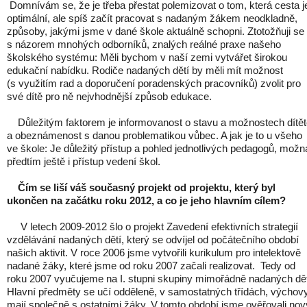
Domnívám se, že je třeba přestat polemizovat o tom, která cesta j
optimální, ale spíš začít pracovat s nadaným žákem neodkladně,
způsoby, jakými jsme v dané škole aktuálně schopni. Ztotožňuji se
s názorem mnohých odborníků, znalých reálné praxe našeho
školského systému: Měli bychom v naší zemi vytvářet širokou
edukační nabídku. Rodiče nadaných dětí by měli mít možnost
(s využitím rad a doporučení poradenských pracovníků) zvolit pro
své dítě pro ně nejvhodnější způsob edukace.
Důležitým faktorem je informovanost o stavu a možnostech dítět
a obeznámenost s danou problematikou vůbec. A jak je to u všeho
ve škole: Je důležitý přístup a pohled jednotlivých pedagogů, možn
předtím ještě i přístup vedení škol.
Čím se liší váš současný projekt od projektu, který byl
ukončen na začátku roku 2012, a co je jeho hlavním cílem?
V letech 2009-2012 šlo o projekt Zavedení efektivních strategií
vzdělávání nadaných dětí, který se odvíjel od počátečního období
našich aktivit. V roce 2006 jsme vytvořili kurikulum pro intelektově
nadané žáky, které jsme od roku 2007 začali realizovat. Tedy od
roku 2007 vyučujeme na I. stupni skupiny mimořádně nadaných dět
Hlavní předměty se učí odděleně, v samostatných třídách, výchov
mají společně s ostatními žáky. V tomto období jsme ověřovali nov