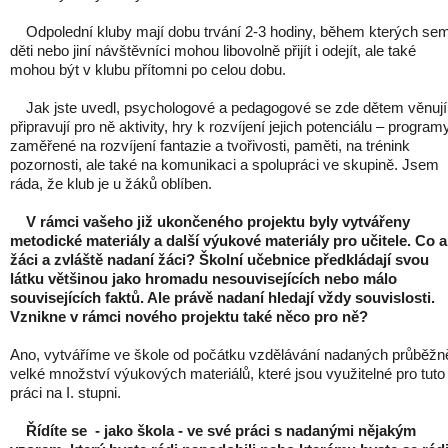
Odpolední kluby mají dobu trvání 2-3 hodiny, během kterých se
děti nebo jiní návštěvníci mohou libovolně přijít i odejít, ale také
mohou být v klubu přítomni po celou dobu.
Jak jste uvedl, psychologové a pedagogové se zde dětem věnují
připravují pro ně aktivity, hry k rozvíjení jejich potenciálu – program
zaměřené na rozvíjení fantazie a tvořivosti, paměti, na trénink
pozornosti, ale také na komunikaci a spolupráci ve skupině. Jsem
ráda, že klub je u žáků oblíben.
V rámci vašeho již ukončeného projektu byly vytvářeny
metodické materiály a další výukové materiály pro učitele. Co a
žáci a zvláště nadaní žáci? Školní učebnice předkládají svou
látku většinou jako hromadu nesouvisejících nebo málo
souvisejících faktů. Ale právě nadaní hledají vždy souvislosti.
Vznikne v rámci nového projektu také něco pro ně?
Ano, vytváříme ve škole od počátku vzdělávání nadaných průběžn
velké množství výukových materiálů, které jsou využitelné pro tuto
práci na I. stupni.
Řídíte se - jako škola - ve své práci s nadanými nějakým