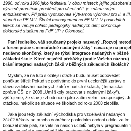
1986, od roku 1996 jako ředitelka. V obou místech jejího působení 
výrazně proměnilo prostředí pro učení dětí, je známa svým
entuziasmem. Při práci vystudovala Výtvarnou výchovu pro II. a III.
stupeň na PF MU, Školní management na FF MU. V posledních
letech se věnuje oblasti pedagogiky nadaných dětí; dokončuje
doktorské studium na PdF UP v Olomouci.
Paní ředitelko, váš současný projekt nazvaný „Rozvoj meto
a forem práce s mimořádně nadanými žáky“ navazuje na proje
nedávno skončený, který se týkal integrace nadaných v běžné
základní škole. Které největší překážky (podle Vašeho názoru)
brání integraci nadaných žáků v běžných základních školách?
Myslím, že na tuto složitější otázku budu muset odpovědět
poněkud šířeji: Pokud se podíváme do první ucelenější zprávy o
stavu vzdělávání nadaných žáků v našich školách, (Tematická
zpráva ČŠI z r. 2008 „Umí školy pracovat s nadanými žáky“),
zjišťujeme, že stav je zhodnocen jako zatím velmi neuspokojivý. J
otázkou, nakolik se situace ve školách od roku 2008 zlepšila.
Jaká jsou tedy základní východiska pro vzdělávání nadaných
žáků? Ačkoliv se mnoho dobrého v posledním období událo, zatím
bohužel stále platí, že většina našich učitelů nebyla v pregraduální
studiu na práci s nadanými žáky systematicky připravována.