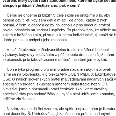
vzorem, který byste rádi napodobili nebo kterému byste se rád
alespoň přiblížili? Jestliže ano, pak v čem?
Čemu se chceme přiblížit? V celé škole se snažíme o to, aby
během devíti let, kdy sem děti a mladí lidé chodí, každý z nich
poznal, v čem je dobrý a co by ho jednou v jeho budoucí profesi
bavilo, přinášelo mu radost i úspěchy. To předpokládá, že učitelé ma
zájem o každého žáka, přistupují k němu individuálně, tj. snaží se 
dobře poznat a podpořit jeho osobnost.
V naší škole máme třiadvacetiletou tradici rozšířené hudební
výchovy, tedy s vyhledáváním a péčí o tento druh talentů již máme
zkušenosti; je to takové „rodinné stříbro“, na které jsme pyšní.
Co se týká programu pro mimořádně nadané žáky, inspirovali
jsme se na Slovensku, v projektu APROGEN PhDr. J. Laznibatové
CSc. U našich slovenských přátel má vzdělávání nadaných žáků 
speciálních třídách, skupinách mnohem delší tradici než v ČR.
Navštívili jsme a poznávali i práci českých škol, které otevřely
speciální třídy pro nadané žáky a i nyní s nimi udržujeme kontakty,
sdílíme zkušenosti.
Nevím, zda se dá říci vzorem, ale spíše inspirací nám je literatur
paní docentky Š. Portešové a její zapálení pro práci s nadanými