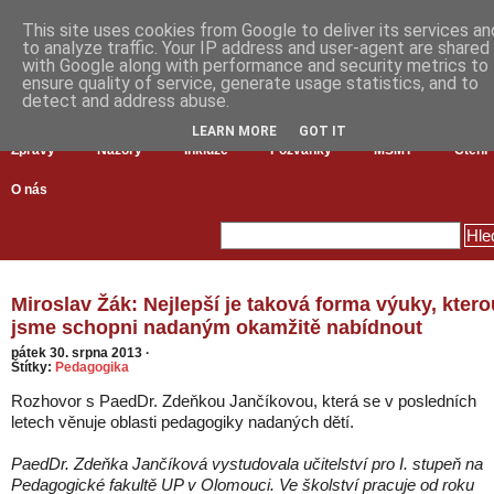
This site uses cookies from Google to deliver its services an
to analyze traffic. Your IP address and user-agent are shared
with Google along with performance and security metrics to
ensure quality of service, generate usage statistics, and to
detect and address abuse.
LEARN MORE
GOT IT
Zprávy
Názory
Inkluze
Pozvánky
MŠMT
Čtení
O nás
Miroslav Žák: Nejlepší je taková forma výuky, ktero
jsme schopni nadaným okamžitě nabídnout
pátek 30. srpna 2013
·
Štítky:
Pedagogika
Rozhovor s PaedDr. Zdeňkou Jančíkovou, která se v posledních
letech věnuje oblasti pedagogiky nadaných dětí.
PaedDr. Zdeňka Jančíková vystudovala učitelství pro I. stupeň na
Pedagogické fakultě UP v Olomouci. Ve školství pracuje od roku