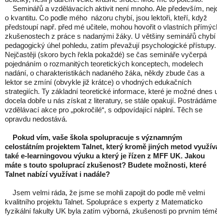
Seminářů a vzdělávacích aktivit není mnoho. Ale především, nej
o kvantitu. Co podle mého názoru chybí, jsou lektoři, kteří, když
předstoupí např. před mé učitele, mohou hovořit o vlastních přímýc
zkušenostech z práce s nadanými žáky. U většiny seminářů chybí
pedagogický úhel pohledu, zatím převažují psychologické přístupy.
Nejčastěji (skoro bych řekla pokaždé) se čas semináře vyčerpá
pojednáním o rozmanitých teoretických konceptech, modelech
nadání, o charakteristikách nadaného žáka, někdy zbude čas a
lektor se zmíní (obvykle již krátce) o vhodných edukačních
strategiích. Ty základní teoretické informace, které je možné dnes 
docela dobře u nás získat z literatury, se stále opakují. Postrádáme
vzdělávací akce pro „pokročilé“, s odpovídající náplní. Těch se
opravdu nedostává.
Pokud vím, vaše škola spolupracuje s významným
celostátním projektem Talnet, který kromě jiných metod využív
také e-learningovou výuku a který je řízen z MFF UK. Jakou
máte s touto spoluprací zkušenost? Budete možnosti, které
Talnet nabízí využívat i nadále?
Jsem velmi ráda, že jsme se mohli zapojit do podle mě velmi
kvalitního projektu Talnet. Spolupráce s experty z Matematicko
fyzikální fakulty UK byla zatím výborná, zkušenosti po prvním tém