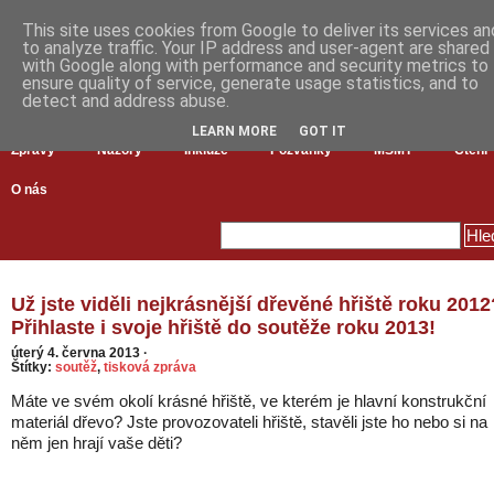
This site uses cookies from Google to deliver its services an
to analyze traffic. Your IP address and user-agent are shared
with Google along with performance and security metrics to
ensure quality of service, generate usage statistics, and to
detect and address abuse.
LEARN MORE
GOT IT
Zprávy
Názory
Inkluze
Pozvánky
MŠMT
Čtení
O nás
Už jste viděli nejkrásnější dřevěné hřiště roku 2012
Přihlaste i svoje hřiště do soutěže roku 2013!
úterý 4. června 2013
·
Štítky:
soutěž
,
tisková zpráva
Máte ve svém okolí krásné hřiště, ve kterém je hlavní konstrukční
materiál dřevo? Jste provozovateli hřiště, stavěli jste ho nebo si na
něm jen hrají vaše děti?