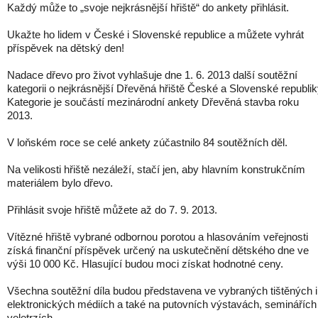
Každý může to „svoje nejkrásnější hřiště“ do ankety přihlásit.
Ukažte ho lidem v České i Slovenské republice a můžete vyhrát
příspěvek na dětský den!
Nadace dřevo pro život vyhlašuje dne 1. 6. 2013 další soutěžní
kategorii o nejkrásnější Dřevěná hřiště České a Slovenské republik
Kategorie je součástí mezinárodní ankety Dřevěná stavba roku
2013.
V loňském roce se celé ankety zúčastnilo 84 soutěžních děl.
Na velikosti hřiště nezáleží, stačí jen, aby hlavním konstrukčním
materiálem bylo dřevo.
Přihlásit svoje hřiště můžete až do 7. 9. 2013.
Vítězné hřiště vybrané odbornou porotou a hlasováním veřejnosti
získá finanční příspěvek určený na uskutečnění dětského dne ve
výši 10 000 Kč. Hlasující budou moci získat hodnotné ceny.
Všechna soutěžní díla budou představena ve vybraných tištěných i
elektronických médiích a také na putovních výstavách, seminářích
veletrzích.