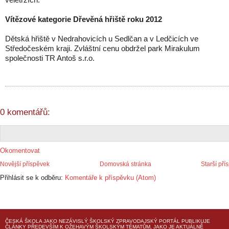
Vítězové kategorie Dřevěná hřiště roku 2012
Dětská hřiště v Nedrahovicích u Sedlčan a v Ledčicích ve
Středočeském kraji. Zvláštní cenu obdržel park Mirakulum
společnosti TR Antoš s.r.o.
0 komentářů:
Okomentovat
Novější příspěvek
Domovská stránka
Starší pří
Přihlásit se k odběru:
Komentáře k příspěvku (Atom)
ČESKÁ ŠKOLA
JAKO NEZÁVISLÝ ŠKOLSKÝ ZPRAVODAJSKÝ PORTÁL PUBLIKUJE
ČLÁNKY PŘEDEVŠÍM K OŽEHAVÝM ŠKOLSKÝM TÉMATŮM, JAKO JE AKTUÁLNĚ