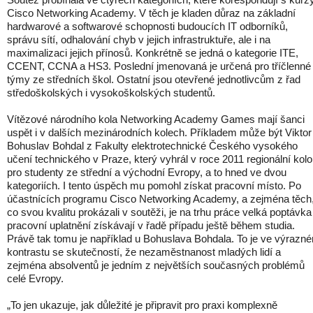
Cisco Networking Academy. V těch je kladen důraz na základní
hardwarové a softwarové schopnosti budoucích IT odborníků,
správu sítí, odhalování chyb v jejich infrastruktuře, ale i na
maximalizaci jejich přínosů. Konkrétně se jedná o kategorie ITE,
CCENT, CCNA a HS3. Poslední jmenovaná je určená pro tříčlenné
týmy ze středních škol. Ostatní jsou otevřené jednotlivcům z řad
středoškolských i vysokoškolských studentů.
Vítězové národního kola Networking Academy Games mají šanci
uspět i v dalších mezinárodních kolech. Příkladem může být Viktor
Bohuslav Bohdal z Fakulty elektrotechnické Českého vysokého
učení technického v Praze, který vyhrál v roce 2011 regionální kolo
pro studenty ze střední a východní Evropy, a to hned ve dvou
kategoriích. I tento úspěch mu pomohl získat pracovní místo. Po
účastnících programu Cisco Networking Academy, a zejména těch
co svou kvalitu prokázali v soutěži, je na trhu práce velká poptávka
pracovní uplatnění získávají v řadě případu ještě během studia.
Právě tak tomu je například u Bohuslava Bohdala. To je ve výrazn
kontrastu se skutečností, že nezaměstnanost mladých lidí a
zejména absolventů je jedním z největších současných problémů
celé Evropy.
„To jen ukazuje, jak důležité je připravit pro praxi komplexně