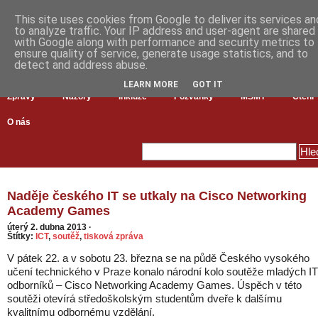
This site uses cookies from Google to deliver its services an
to analyze traffic. Your IP address and user-agent are shared
with Google along with performance and security metrics to
ensure quality of service, generate usage statistics, and to
detect and address abuse.
LEARN MORE
GOT IT
Zprávy
Názory
Inkluze
Pozvánky
MŠMT
Čtení
O nás
Naděje českého IT se utkaly na Cisco Networking
Academy Games
úterý 2. dubna 2013
·
Štítky:
ICT
,
soutěž
,
tisková zpráva
V pátek 22. a v sobotu 23. března se na půdě Českého vysokého
učení technického v Praze konalo národní kolo soutěže mladých IT
odborníků – Cisco Networking Academy Games. Úspěch v této
soutěži otevírá středoškolským studentům dveře k dalšímu
kvalitnímu odbornému vzdělání.