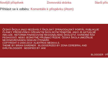
Novější příspěvek
Domovská stránka
Starší pří
Přihlásit se k odběru:
Komentáře k příspěvku (Atom)
ČESKÁ ŠKOLA
JAKO NEZÁVISLÝ ŠKOLSKÝ ZPRAVODAJSKÝ PORTÁL PUBLIKUJE
ČLÁNKY PŘEDEVŠÍM K OŽEHAVÝM ŠKOLSKÝM TÉMATŮM, JAKO JE AKTUÁLNĚ
INKLUZE, REFORMA FINANCOVÁNÍ REGIONÁLNÍHO ŠKOLSTVÍ, KARIÉRNÍ ŘÁD
PEDAGOGŮ, NEBO JEDNOTNÉ PŘIJÍMACÍ ŘÍZENÍ.
ČESKÁ ŠKOLA
UMOŽŇUJE
NECENZUROVANOU DISKUSI ČTENÁŘŮ.
COPYRIGHT © 2000-2015· ALBATROS MEDIA A.S.
THEME
BY
BRIAN GARDNER
· BLOGGERIZED BY
ZONA CEREBRAL
AND
GIRLYBLOGGER
· MODIFIED BY
J4W
BLOGGER
·
P