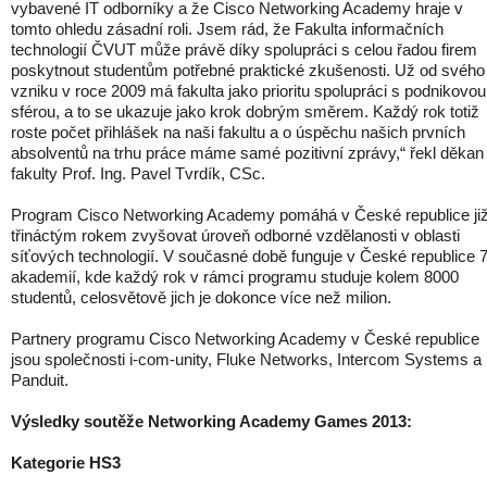
vybavené IT odborníky a že Cisco Networking Academy hraje v
tomto ohledu zásadní roli. Jsem rád, že Fakulta informačních
technologií ČVUT může právě díky spolupráci s celou řadou firem
poskytnout studentům potřebné praktické zkušenosti. Už od svého
vzniku v roce 2009 má fakulta jako prioritu spolupráci s podnikovou
sférou, a to se ukazuje jako krok dobrým směrem. Každý rok totiž
roste počet přihlášek na naši fakultu a o úspěchu našich prvních
absolventů na trhu práce máme samé pozitivní zprávy,“ řekl děkan
fakulty Prof. Ing. Pavel Tvrdík, CSc.
Program Cisco Networking Academy pomáhá v České republice ji
třináctým rokem zvyšovat úroveň odborné vzdělanosti v oblasti
síťových technologií. V současné době funguje v České republice 
akademií, kde každý rok v rámci programu studuje kolem 8000
studentů, celosvětově jich je dokonce více než milion.
Partnery programu Cisco Networking Academy v České republice
jsou společnosti i-com-unity, Fluke Networks, Intercom Systems a
Panduit.
Výsledky soutěže Networking Academy Games 2013:
Kategorie HS3