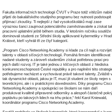
Fakulta informačních technologií ČVUT v Praze totiž vítězům nabíd
přijetí do bakalářského studijního programu bez nutnosti podstoupit
přijímací zkoušky. Ti nejlepší z řad vysokoškoláků mají zase
výraznou šanci zaujmout potenciálního zaměstnavatele a získat ta
pracovní uplatnění ještě během studia. V letošním ročníku soutěže
dominovali studenti ze Střední školy aplikované kybernetiky v Hrad
Králové, kteří vyhráli tři ze čtyř kategorií.
„Program Cisco Networking Academy si klade za cíl najít a rozvíjet
talenty v oblasti síťových technologií. Pomáhá firmám identifikovat
nadané studenty a zároveň studentům získat potřebnou praxi pro
jejich další rozvoj. IT je také jednou z klíčových oblastí z hlediska
konkurenceschopnosti České republiky a pro naplnění této strategi
potřebujeme nacházet a vychovávat právě takové talenty. Zvláště 
tak dynamické oblasti, jakou je IT, musí jít student ze školy nejen s
teoretickými, ale i s praktickými dovednostmi. Díky programu Cisc
Networking Academy a spolupráci se školami se nám daří
produkovat kvalitně připravené odborníky a alespoň částečně pokr
poptávku po takových lidech na trhu práce,“ řekl Karol Kniewald,
koordinátor programu Cisco Networking Academy.
Soutěž probíhala ve čtyřech kategoriích, které korespondují s kurz