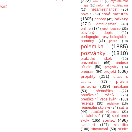
(222)
myšlenkové
mládež
(2)
mapy
(10)
neformální vzdělávání
Atom)
nezaměstnanost
(26)
(15)
nová maturita
novela
(69)
(1305)
odkazy
odbory
(45)
(271)
ombudsman
(40)
online
(174)
open source
(23)
otevřený dopis
(42)
pedagogicko-psychologické
poradny
(41)
petice
(19)
polemika
(1885)
pozvánky
(1810)
praktické školy
(25)
prezentace
(66)
profese
učitele
(50)
prognózy
(16)
projekt
(506)
program
(64)
projekty
(231)
práce s
právní
talenty
(37)
poradna
(339)
průzkum
(53)
přednáška
(27)
předškolní ročník
(75)
předškolní vzdělávání
(103)
recenze
(30)
redakce
(16)
regionální školství
(94)
satira
(44)
sexuální výchova
(21)
sociální sítě
(110)
soukromé
soutěž
(498)
školy
(165)
standard
(127)
statistika
(100)
stravování
(50)
studie