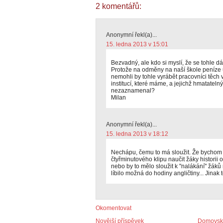
2 komentářů:
Anonymní řekl(a)...
15. ledna 2013 v 15:01
Bezvadný, ale kdo si myslí, že se tohle d
Protože na odměny na naší škole peníze
nemohli by tohle vyrábět pracovníci těc
institucí, které máme, a jejichž hmatateln
nezaznamenal?
Milan
Anonymní řekl(a)...
15. ledna 2013 v 18:12
Nechápu, čemu to má sloužit. Že bychom 
čtyřminutového klipu naučit žáky historii 
nebo by to mělo sloužit k "nalákání" žák
líbilo možná do hodiny angličtiny... Jinak
Okomentovat
Novější příspěvek
Domovská