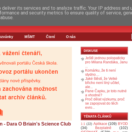
deliver its services and to analyze traffic. Your IP address and
formance and security metrics to ensure quality of service, ge
 abuse.
ozvánky
MŠMT
Čtení
O nás
DISKUSE
Ještě jednou polopaticky
pro Milana Randáka, Janu
...
Komárku, že ti není
stydno....
Jaké štěstí, že Velké
břicho není líný učitel,
ale...
Pane Čapku, je toto nutné
a vhodné?
Proč dělat výzkumy, proč
se zapojovat do těch
evro...
TÉMATA ČLÁNKŮ
n - Dara O Briain's Science Club
Aplikace
(109)
BYOD
1:1
(22)
(34)
Bezplatně
(102)