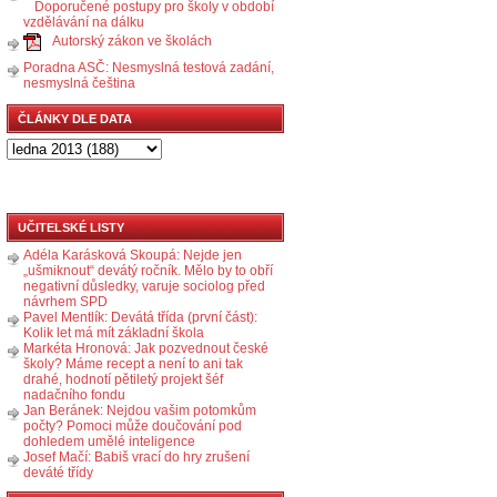
Doporučené postupy pro školy v období
vzdělávání na dálku
Autorský zákon ve školách
Poradna ASČ: Nesmyslná testová zadání,
nesmyslná čeština
ČLÁNKY DLE DATA
UČITELSKÉ LISTY
Adéla Karásková Skoupá: Nejde jen
„ušmiknout“ devátý ročník. Mělo by to obří
negativní důsledky, varuje sociolog před
návrhem SPD
Pavel Mentlík: Devátá třída (první část):
Kolik let má mít základní škola
Markéta Hronová: Jak pozvednout české
školy? Máme recept a není to ani tak
drahé, hodnotí pětiletý projekt šéf
nadačního fondu
Jan Beránek: Nejdou vašim potomkům
počty? Pomoci může doučování pod
dohledem umělé inteligence
Josef Mačí: Babiš vrací do hry zrušení
deváté třídy