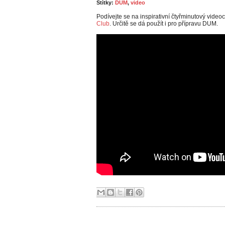
Štítky:
DUM
,
video
Podívejte se na inspirativní čtyřminutový video
Club
. Určitě se dá použít i pro přípravu DUM.