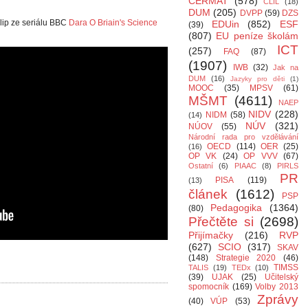
CERMAT
(578)
CLIL
(18)
DUM
(205)
DVPP
(59)
DZS
clip ze seriálu BBC
Dara O Briain's Science
EDUin
(852)
ESF
(39)
(807)
EU peníze školám
ICT
(257)
FAQ
(87)
(1907)
IWB
(32)
Jak na
DUM
(16)
Jazyky pro děti
(1)
MOOC
(35)
MPSV
(61)
MŠMT
(4611)
NAEP
NIDV
(228)
NIDM
(58)
(14)
NÚV
(321)
NÚOV
(55)
Národní rada pro vzdělávání
OECD
(114)
OER
(25)
(16)
OP VK
(24)
OP VVV
(67)
Ostatní
(6)
PIAAC
(8)
PIRLS
PR
PISA
(119)
(13)
článek
(1612)
PSP
Pedagogika
(1364)
(80)
Přečtěte si
(2698)
Přijímačky
(216)
RVP
(627)
SCIO
(317)
SKAV
(148)
Strategie 2020
(46)
TIMSS
TALIS
(19)
TEDx
(10)
(39)
UJAK
(25)
Učitelský
spomocník
(169)
Volby 2013
Zprávy
(40)
VÚP
(53)