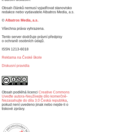
Obsah článků nemusí vyjadřovat stanovisko
redakce nebo vydavatele Albatros Media, a.s.
©
Albatros Media, a.s.
Všechna práva vyhrazena.
Tento server dodržuje právní předpisy
o ochraně osobních údajů.
ISSN 1213-6018
Reklama na České škole
Diskusní pravidla
Obsah podléhá licenci
Creative Commons
Uveďte autora-Neužívejte dílo komerčně-
Nezasahujte do díla 3.0 Česká republika
,
p
okud není uvedeno jinak nebo nejde-li o
tiskové zprávy.