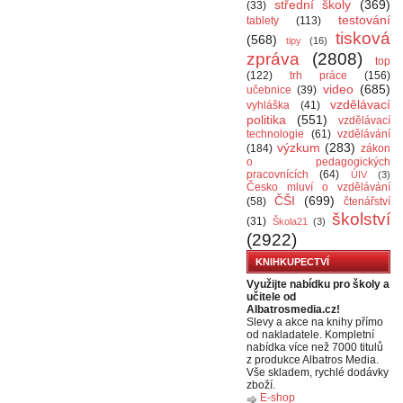
střední školy
(369)
(33)
testování
tablety
(113)
tisková
(568)
tipy
(16)
zpráva
(2808)
top
(122)
trh práce
(156)
video
(685)
učebnice
(39)
vzdělávací
vyhláška
(41)
politika
(551)
vzdělávací
technologie
(61)
vzdělávání
výzkum
(283)
(184)
zákon
o pedagogických
pracovnících
(64)
ÚIV
(3)
Česko mluví o vzdělávání
ČŠI
(699)
(58)
čtenářství
školství
(31)
Škola21
(3)
(2922)
KNIHKUPECTVÍ
Využijte nabídku pro školy a
učitele od
Albatrosmedia.cz!
Slevy a akce na knihy přímo
od nakladatele. Kompletní
nabídka více než 7000 titulů
z produkce Albatros Media.
Vše skladem, rychlé dodávky
zboží.
E-shop