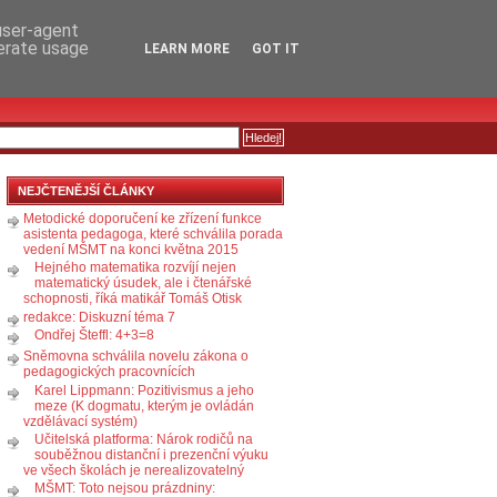
RSS
KOMENTÁŘE
 user-agent
nerate usage
LEARN MORE
GOT IT
NEJČTENĚJŠÍ ČLÁNKY
Metodické doporučení ke zřízení funkce
asistenta pedagoga, které schválila porada
vedení MŠMT na konci května 2015
Hejného matematika rozvíjí nejen
matematický úsudek, ale i čtenářské
schopnosti, říká matikář Tomáš Otisk
redakce: Diskuzní téma 7
Ondřej Šteffl: 4+3=8
Sněmovna schválila novelu zákona o
pedagogických pracovnících
Karel Lippmann: Pozitivismus a jeho
meze (K dogmatu, kterým je ovládán
vzdělávací systém)
Učitelská platforma: Nárok rodičů na
souběžnou distanční i prezenční výuku
ve všech školách je nerealizovatelný
MŠMT: Toto nejsou prázdniny: