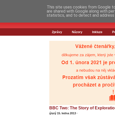
This site uses cookies from Google to 
are shared with Google along with per
statistics, and to detect and address
Zprávy
Názory
Inkluze
P
BBC Two: The Story of Exploratio
úterý 15. ledna 2013
·