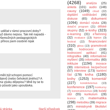
(4268)
analýza
(25)
anketa
(101)
audio
(148)
causy
(1049)
cloud
(22)
digitální vzdělávání
(44)
dokument
diskuse
(65)
(1094)
domácí výuka
(28)
dětské
dotační program
(21)
e-knihy
(323)
skupiny
(52)
á udělat v rámci pracovní doby?
e-learning
(31)
eTwinning
 už dávno nejsou. Tak mě napadá -
(32)
h všemožných pedagogických
evaluace
(13)
fejeton
(3)
financování
ý přínos jsem osobně nijak
festival
(22)
(310)
gramotnosti
glosa
(13)
(48)
hodnocení
(108)
hodnocení aplikací
(41)
infografika
(40)
informatické
myšlení
(35)
informatika
(60)
inkluze
(1194)
inovace
(30)
internetová bezpečnost
(57)
interview
(173)
kariérní
kniha
(1180)
řád
(178)
měli být schopni pomocí
knihy
(1253)
komentář
objevů (nebo čehokoli jiného)? A
ů na výuku dějepisu? Mně by se to
(227)
konektivismus
(13)
 to působí jako upoutávka.
konference
(197)
konkursy
kulatý
(7)
konstruktivismus
(19)
stůl
(55)
kurikulum
(28)
matematika
licence
(7)
(298)
metodika
(39)
migrace
ministryně školství
(87)
 stránka
Starší příspěvek