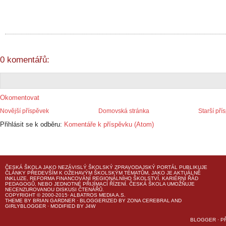
0 komentářů:
Okomentovat
Novější příspěvek
Domovská stránka
Starší pří
Přihlásit se k odběru:
Komentáře k příspěvku (Atom)
ČESKÁ ŠKOLA
JAKO NEZÁVISLÝ ŠKOLSKÝ ZPRAVODAJSKÝ PORTÁL PUBLIKUJE
ČLÁNKY PŘEDEVŠÍM K OŽEHAVÝM ŠKOLSKÝM TÉMATŮM, JAKO JE AKTUÁLNĚ
INKLUZE, REFORMA FINANCOVÁNÍ REGIONÁLNÍHO ŠKOLSTVÍ, KARIÉRNÍ ŘÁD
PEDAGOGŮ, NEBO JEDNOTNÉ PŘIJÍMACÍ ŘÍZENÍ.
ČESKÁ ŠKOLA
UMOŽŇUJE
NECENZUROVANOU DISKUSI ČTENÁŘŮ.
COPYRIGHT © 2000-2015· ALBATROS MEDIA A.S.
THEME
BY
BRIAN GARDNER
· BLOGGERIZED BY
ZONA CEREBRAL
AND
GIRLYBLOGGER
· MODIFIED BY
J4W
BLOGGER
·
P