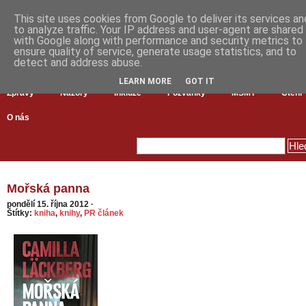
This site uses cookies from Google to deliver its services an
to analyze traffic. Your IP address and user-agent are shared
with Google along with performance and security metrics to
ensure quality of service, generate usage statistics, and to
detect and address abuse.
LEARN MORE
GOT IT
Zprávy
Názory
Inkluze
Pozvánky
MŠMT
Čtení
O nás
Mořská panna
pondělí 15. října 2012
·
Štítky:
kniha
,
knihy
,
PR článek