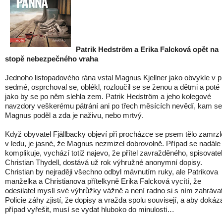
Patrik Hedström a Erika Falcková opět na
stopě nebezpečného vraha
Jednoho listopadového rána vstal Magnus Kjellner jako obvykle v p
sedmé, osprchoval se, oblékl, rozloučil se se ženou a dětmi a poté
jako by se po něm slehla zem. Patrik Hedström a jeho kolegové
navzdory veškerému pátrání ani po třech měsících nevědí, kam se
Magnus poděl a zda je naživu, nebo mrtvý.
Když obyvatel Fjällbacky objeví při procházce se psem tělo zamrzl
v ledu, je jasné, že Magnus nezmizel dobrovolně. Případ se nadále
komplikuje, vychází totiž najevo, že přítel zavražděného, spisovate
Christian Thydell, dostává už rok výhružné anonymní dopisy.
Christian by nejraději všechno odbyl mávnutím ruky, ale Patrikova
manželka a Christianova přítelkyně Erika Falcková vycítí, že
odesilatel myslí své výhrůžky vážně a není radno si s ním zahrávat
Policie záhy zjistí, že dopisy a vražda spolu souvisejí, a aby dokáza
případ vyřešit, musí se vydat hluboko do minulosti…