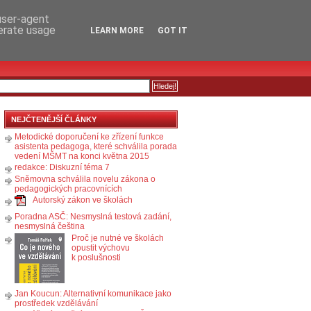
RSS
KOMENTÁŘE
 user-agent
nerate usage
LEARN MORE
GOT IT
NEJČTENĚJŠÍ ČLÁNKY
Metodické doporučení ke zřízení funkce
asistenta pedagoga, které schválila porada
vedení MŠMT na konci května 2015
redakce: Diskuzní téma 7
Sněmovna schválila novelu zákona o
pedagogických pracovnících
Autorský zákon ve školách
Poradna ASČ: Nesmyslná testová zadání,
nesmyslná čeština
Proč je nutné ve školách
opustit výchovu
k poslušnosti
Jan Koucun: Alternativní komunikace jako
prostředek vzdělávání