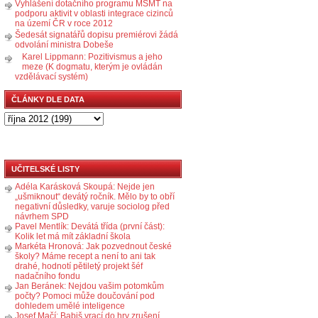
Vyhlášení dotačního programu MŠMT na
podporu aktivit v oblasti integrace cizinců
na území ČR v roce 2012
Šedesát signatářů dopisu premiérovi žádá
odvolání ministra Dobeše
Karel Lippmann: Pozitivismus a jeho
meze (K dogmatu, kterým je ovládán
vzdělávací systém)
ČLÁNKY DLE DATA
UČITELSKÉ LISTY
Adéla Karásková Skoupá: Nejde jen
„ušmiknout“ devátý ročník. Mělo by to obří
negativní důsledky, varuje sociolog před
návrhem SPD
Pavel Mentlík: Devátá třída (první část):
Kolik let má mít základní škola
Markéta Hronová: Jak pozvednout české
školy? Máme recept a není to ani tak
drahé, hodnotí pětiletý projekt šéf
nadačního fondu
Jan Beránek: Nejdou vašim potomkům
počty? Pomoci může doučování pod
dohledem umělé inteligence
Josef Mačí: Babiš vrací do hry zrušení