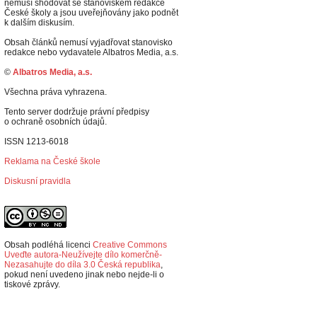
nemusí shodovat se stanoviskem redakce
České školy a jsou uveřejňovány jako podnět
k dalším diskusím.
Obsah článků nemusí vyjadřovat stanovisko
redakce nebo vydavatele Albatros Media, a.s.
©
Albatros Media, a.s.
Všechna práva vyhrazena.
Tento server dodržuje právní předpisy
o ochraně osobních údajů.
ISSN 1213-6018
Reklama na České škole
Diskusní pravidla
Obsah podléhá licenci
Creative Commons
Uveďte autora-Neužívejte dílo komerčně-
Nezasahujte do díla 3.0 Česká republika
,
p
okud není uvedeno jinak nebo nejde-li o
tiskové zprávy.