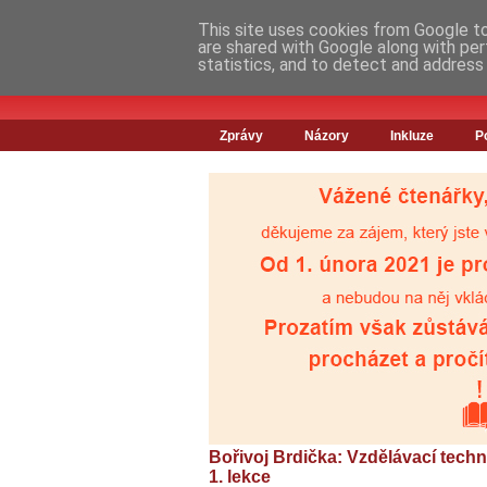
This site uses cookies from Google to 
are shared with Google along with per
statistics, and to detect and address
Zprávy
Názory
Inkluze
P
Bořivoj Brdička: Vzdělávací techn
1. lekce