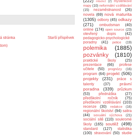
(222)
myšlenkové
mládež
(2)
mapy
(10)
neformální vzdělávání
nezaměstnanost
(26)
(15)
nová maturita
novela
(69)
(1305)
odkazy
odbory
(45)
(271)
ombudsman
(40)
online
(174)
open source
(23)
otevřený dopis
(42)
 stránka
Starší příspěvek
pedagogicko-psychologické
poradny
(41)
petice
(19)
Atom)
polemika
(1885)
pozvánky
(1810)
praktické školy
(25)
prezentace
(66)
profese
učitele
(50)
prognózy
(16)
projekt
(506)
program
(64)
projekty
(231)
práce s
právní
talenty
(37)
poradna
(339)
průzkum
(53)
přednáška
(27)
předškolní ročník
(75)
předškolní vzdělávání
(103)
recenze
(30)
redakce
(16)
regionální školství
(94)
satira
(44)
sexuální výchova
(21)
sociální sítě
(110)
soukromé
soutěž
(498)
školy
(165)
standard
(127)
statistika
(100)
stravování
(50)
studie