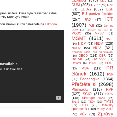
CERMAT
(578)
CLIL
(18)
DUM
(205)
DVPP
(59)
DZS
EDUin
(852)
ESF
(39)
ráci učitele, která byla realizována dne
(807)
EU peníze školám
rzity Karlovy v Praze.
ICT
(257)
FAQ
(87)
(1907)
nou stránku kurzu naleznete na
Edmodo
.
IWB
(32)
Jak na
DUM
(16)
Jazyky pro děti
(1)
MOOC
(35)
MPSV
(61)
MŠMT
(4611)
NAEP
NIDV
(228)
NIDM
(58)
(14)
NÚV
(321)
NÚOV
(55)
Národní rada pro vzdělávání
OECD
(114)
OER
(25)
(16)
OP VK
(24)
OP VVV
(67)
Ostatní
(6)
PIAAC
(8)
PIRLS
PR
PISA
(119)
(13)
článek
(1612)
PSP
Pedagogika
(1364)
(80)
Přečtěte si
(2698)
Přijímačky
(216)
RVP
(627)
SCIO
(317)
SKAV
(148)
Strategie 2020
(46)
TIMSS
TALIS
(19)
TEDx
(10)
(39)
UJAK
(25)
Učitelský
spomocník
(169)
Volby 2013
Zprávy
(40)
VÚP
(53)