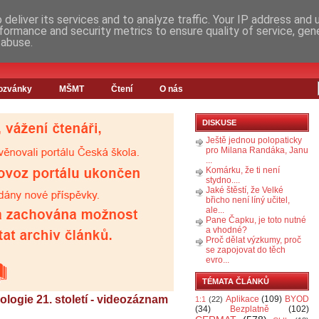
deliver its services and to analyze traffic. Your IP address and
formance and security metrics to ensure quality of service, ge
 abuse.
ozvánky
MŠMT
Čtení
O nás
DISKUSE
Ještě jednou polopaticky
pro Milana Randáka, Janu
...
Komárku, že ti není
stydno....
Jaké štěstí, že Velké
břicho není líný učitel,
ale...
Pane Čapku, je toto nutné
a vhodné?
Proč dělat výzkumy, proč
se zapojovat do těch
evro...
TÉMATA ČLÁNKŮ
ologie 21. století - videozáznam
Aplikace
(109)
BYOD
1:1
(22)
(34)
Bezplatně
(102)