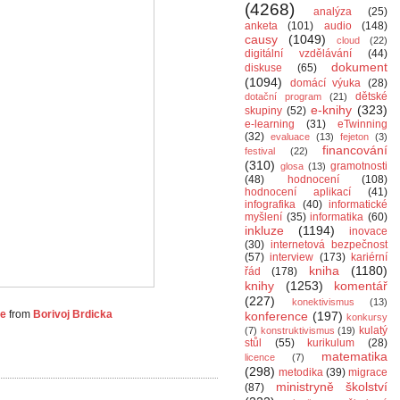
(4268)
analýza
(25)
anketa
(101)
audio
(148)
causy
(1049)
cloud
(22)
digitální vzdělávání
(44)
dokument
diskuse
(65)
(1094)
domácí výuka
(28)
dětské
dotační program
(21)
e-knihy
(323)
skupiny
(52)
e-learning
(31)
eTwinning
(32)
evaluace
(13)
fejeton
(3)
financování
festival
(22)
(310)
gramotnosti
glosa
(13)
(48)
hodnocení
(108)
hodnocení aplikací
(41)
infografika
(40)
informatické
myšlení
(35)
informatika
(60)
inkluze
(1194)
inovace
(30)
internetová bezpečnost
(57)
interview
(173)
kariérní
kniha
(1180)
řád
(178)
knihy
(1253)
komentář
(227)
konektivismus
(13)
ce
from
Borivoj Brdicka
konference
(197)
konkursy
kulatý
(7)
konstruktivismus
(19)
stůl
(55)
kurikulum
(28)
matematika
licence
(7)
(298)
metodika
(39)
migrace
ministryně školství
(87)