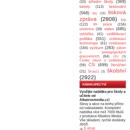
střední školy
(369)
(33)
testování
tablety
(113)
tisková
(568)
tipy
(16)
zpráva
(2808)
top
(122)
trh práce
(156)
video
(685)
učebnice
(39)
vzdělávací
vyhláška
(41)
politika
(551)
vzdělávací
technologie
(61)
vzdělávání
výzkum
(283)
(184)
zákon
o pedagogických
pracovnících
(64)
ÚIV
(3)
Česko mluví o vzdělávání
ČŠI
(699)
(58)
čtenářství
školství
(31)
Škola21
(3)
(2922)
KNIHKUPECTVÍ
Využijte nabídku pro školy a
učitele od
Albatrosmedia.cz!
Slevy a akce na knihy přímo
od nakladatele. Kompletní
nabídka více než 7000 titulů
z produkce Albatros Media.
Vše skladem, rychlé dodávky
zboží.
E-shop