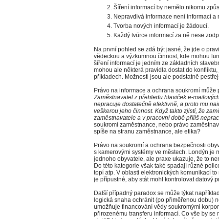
Šíření informací by nemělo nikomu způs
Nepravdivá informace není informací a 
Tvorba nových informací je žádoucí.
Každý tvůrce informací za ně nese zod
Na první pohled se zdá být jasné, že jde o pravi
vědeckou a výzkumnou činnost, kde mohou fung
šíření informací je jedním ze základních stav
mohou ale některá pravidla dostat do konfliktu,
příkladech. Možnosti jsou ale podstatně pestřej
Právo na informace a ochrana soukromí může př
Zaměstnavatel z přehledu hlaviček e-mailových
nepracuje dostatečně efektivně, a proto mu nai
veškerou jeho činnost. Když takto zjistí, že z
zaměstnavatele a v pracovní době příliš nepracu
soukromí zaměstnance, nebo právo zaměstnavat
spíše na stranu zaměstnance, ale etika?
Právo na soukromí a ochrana bezpečnosti obyv
s kamerovými systémy ve městech. Londýn je 
jednoho obyvatele, ale praxe ukazuje, že to nem
Do této kategorie však také spadají různé polic
topí atp. V oblasti elektronických komunikací to
je přípustné, aby stát mohl kontrolovat datový p
Další případný paradox se může týkat napříkla
logická snaha ochránit (po přiměřenou dobu) něj
umožňuje financování vědy soukromými korpora
přirozenému transferu informací. Co vše by se 