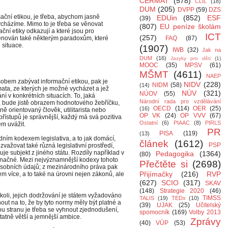
CERMAT
(578)
CLIL
(18)
DUM
(205)
DVPP
(59)
DZS
ační etikou, je třeba, abychom jasně
EDUin
(852)
ESF
(39)
vycházíme. Mimo to je třeba se věnovat
(807)
EU peníze školám
ční etiky odkazují a které jsou pro
ICT
(257)
věnován také některým paradoxům, které
FAQ
(87)
 situace.
(1907)
IWB
(32)
Jak na
DUM
(16)
Jazyky pro děti
(1)
MOOC
(35)
MPSV
(61)
MŠMT
(4611)
NAEP
bem zabývat informační etikou, pak je
NIDV
(228)
NIDM
(58)
(14)
mata, ze kterých je možné vycházet a jež
NÚV
(321)
NÚOV
(55)
ní v konkrétních situacích. To, jaká
Národní rada pro vzdělávání
e, bude jistě obrazem hodnotového žebříčku,
OECD
(114)
OER
(25)
(16)
ně orientovaný člověk, utilitarista nebo
OP VK
(24)
OP VVV
(67)
přístupů je správnější, každý má svá pozitiva
Ostatní
(6)
PIAAC
(8)
PIRLS
m uvážit.
PR
PISA
(119)
(13)
ním kodexem legislativa, a to jak domácí,
článek
(1612)
PSP
zvažovat také různá legislativní prostředí,
je subjekt z jiného státu. Rozdíly například v
Pedagogika
(1364)
(80)
načné. Mezi nejvýznamnější kodexy tohoto
Přečtěte si
(2698)
osobních údajů; z mezinárodního práva pak
Přijímačky
(216)
RVP
em více, a to také na úrovni nejen zákonů, ale
(627)
SCIO
(317)
SKAV
(148)
Strategie 2020
(46)
kékoli, jejich dodržování je státem vyžadováno
TIMSS
TALIS
(19)
TEDx
(10)
t na to, že by tyto normy měly být platné a
(39)
UJAK
(25)
Učitelský
u stranu je třeba se vyhnout zjednodušení,
spomocník
(169)
Volby 2013
tatně větší a jemnější ambice.
Zprávy
(40)
VÚP
(53)