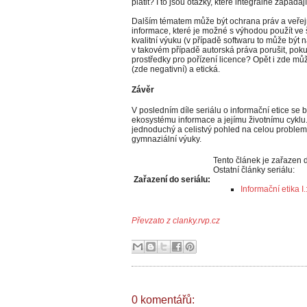
platit? I to jsou otázky, které integrálně zapadaj
Dalším tématem může být ochrana práv a veře
informace, které je možné s výhodou použít ve š
kvalitní výuku (v případě softwaru to může být n
v takovém případě autorská práva porušit, pok
prostředky pro pořízení licence? Opět i zde mů
(zde negativní) a etická.
Závěr
V posledním díle seriálu o informační etice s
ekosystému informace a jejímu životnímu cyklu. 
jednoduchý a celistvý pohled na celou problema
gymnaziální výuky.
Tento článek je zařazen 
Ostatní články seriálu:
Zařazení do seriálu:
Informační etika 
Převzato z clanky.rvp.cz
0 komentářů: