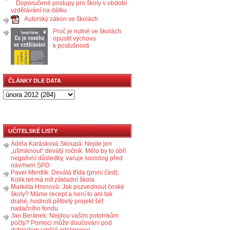
Doporučené postupy pro školy v období
vzdělávání na dálku
Autorský zákon ve školách
Proč je nutné ve školách
opustit výchovu
k poslušnosti
ČLÁNKY DLE DATA
UČITELSKÉ LISTY
Adéla Karásková Skoupá: Nejde jen
„ušmiknout“ devátý ročník. Mělo by to obří
negativní důsledky, varuje sociolog před
návrhem SPD
Pavel Mentlík: Devátá třída (první část):
Kolik let má mít základní škola
Markéta Hronová: Jak pozvednout české
školy? Máme recept a není to ani tak
drahé, hodnotí pětiletý projekt šéf
nadačního fondu
Jan Beránek: Nejdou vašim potomkům
počty? Pomoci může doučování pod
dohledem umělé inteligence