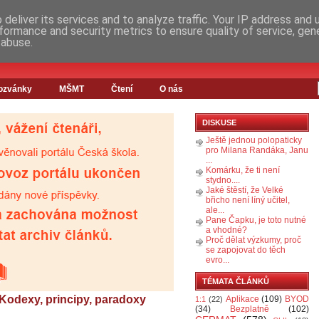
deliver its services and to analyze traffic. Your IP address and
formance and security metrics to ensure quality of service, ge
 abuse.
ozvánky
MŠMT
Čtení
O nás
DISKUSE
Ještě jednou polopaticky
pro Milana Randáka, Janu
...
Komárku, že ti není
stydno....
Jaké štěstí, že Velké
břicho není líný učitel,
ale...
Pane Čapku, je toto nutné
a vhodné?
Proč dělat výzkumy, proč
se zapojovat do těch
evro...
TÉMATA ČLÁNKŮ
: Kodexy, principy, paradoxy
Aplikace
(109)
BYOD
1:1
(22)
(34)
Bezplatně
(102)