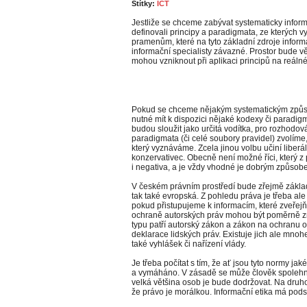
Štítky:
ICT
Jestliže se chceme zabývat systematicky inform
definovali principy a paradigmata, ze kterých 
pramenům, které na tyto základní zdroje informa
informační specialisty závazné. Prostor bude 
mohou vzniknout při aplikaci principů na reálné
Pokud se chceme nějakým systematickým způso
nutné mít k dispozici nějaké kodexy či paradig
budou sloužit jako určitá vodítka, pro rozhodová
paradigmata (či celé soubory pravidel) zvolím
který vyznáváme. Zcela jinou volbu učiní liberál
konzervativec. Obecně není možné říci, který z 
i negativa, a je vždy vhodné je dobrým způsobe
V českém právním prostředí bude zřejmě základ
tak také evropská. Z pohledu práva je třeba ale 
pokud přistupujeme k informacím, které zveřejňu
ochraně autorských práv mohou být poměrně z
typu patří autorský zákon a zákon na ochranu 
deklarace lidských práv. Existuje jich ale mnoh
také vyhlášek či nařízení vlády.
Je třeba počítat s tím, že ať jsou tyto normy ja
a vymáháno. V zásadě se může člověk spolehnou
velká většina osob je bude dodržovat. Na druho
že právo je morálkou. Informační etika má pods