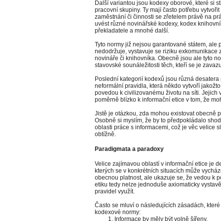
Další variantou jsou kodexy oborové, které si 
pracovní skupiny. Ty mají často potřebu vytvořit 
zaměstnání či činnosti se zřetelem právě na pr
uvést různé novinářské kodexy, kodex knihovní
překladatele a mnohé další.
Tyto normy již nejsou garantované státem, ale
nedodržuje, vystavuje se riziku exkomunikace 
novináře či knihovníka. Obecně jsou ale tyto no
stavovské sounáležitosti těch, kteří se je zavaz
Poslední kategorií kodexů jsou různá desatera p
neformální pravidla, která někdo vytvoří jakož
povedou k civilizovanému životu na síti. Jejich
poměrně blízko k informační etice v tom, že mo
Jistě je otázkou, zda mohou existovat obecně př
Osobně si myslím, že by to předpokládalo sho
oblasti práce s informacemi, což je věc velice s
obtížně.
Paradigmata a paradoxy
Velice zajímavou oblastí v informační etice je 
kterých se v konkrétních situacích může vycház
obecnou platnost, ale ukazuje se, že vedou k
etiku tedy nelze jednoduše axiomaticky vystav
pravidel využít.
Často se mluví o následujících zásadách, které 
kodexové normy:
Informace by měly být volně šířeny.