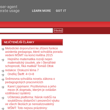
RSS
KOMENTÁŘE
 user-agent
nerate usage
LEARN MORE
GOT IT
NEJČTENĚJŠÍ ČLÁNKY
Metodické doporučení ke zřízení funkce
asistenta pedagoga, které schválila porada
vedení MŠMT na konci května 2015
Hejného matematika rozvíjí nejen
matematický úsudek, ale i čtenářské
schopnosti, říká matikář Tomáš Otisk
redakce: Diskuzní téma 7
Ondřej Šteffl: 4+3=8
Sněmovna schválila novelu zákona o
pedagogických pracovnících
Karel Lippmann: Pozitivismus a jeho
meze (K dogmatu, kterým je ovládán
vzdělávací systém)
Učitelská platforma: Nárok rodičů na
souběžnou distanční i prezenční výuku
ve všech školách je nerealizovatelný
MŠMT: Toto nejsou prázdniny: