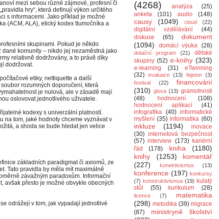
stanoví mezi sebou různé zájmové, profesní či
(4268)
analýza
(25)
„pravidla hry“, která definují výkon určitého
anketa
(101)
audio
(148)
áci s informacemi. Jako příklad je možné
causy
(1049)
cloud
(22)
ka (ACM, ALA), etický kodex tlumočníka a
digitální vzdělávání
(44)
dokument
diskuse
(65)
 profesními skupinami. Pokud je někdo
(1094)
domácí výuka
(28)
z dané komunity – nikdo jej nezaměstná jako
dětské
dotační program
(21)
rmy relativně dodržovány, a to právě díky
e-knihy
(323)
skupiny
(52)
ují dodržovat.
e-learning
(31)
eTwinning
(32)
evaluace
(13)
fejeton
(3)
očítačové etiky, nettiquette a další
financování
festival
(22)
to soubor rozumných doporučení, která
(310)
gramotnosti
glosa
(13)
 vymahatelnost je nulová, ale v zásadě mají
(48)
hodnocení
(108)
hou oslovovat jednotlivého uživatele.
hodnocení aplikací
(41)
infografika
(40)
informatické
ijatelné kodexy s univerzální platností.
myšlení
(35)
informatika
(60)
du na tom, jaké hodnoty chceme vyznávat v
inkluze
(1194)
ložitá, a shoda se bude hledat jen velice
inovace
(30)
internetová bezpečnost
(57)
interview
(173)
kariérní
kniha
(1180)
řád
(178)
knihy
(1253)
komentář
definice základních paradigmat či axiomů, ze
(227)
konektivismus
(13)
et. Tato pravidla by měla mít maximálně
konference
(197)
konkursy
 poměrně závažným paradoxům. Informační
kulatý
(7)
konstruktivismus
(19)
ět, avšak přesto je možné obvykle obecných
stůl
(55)
kurikulum
(28)
matematika
licence
(7)
(298)
se odrážejí v tom, jak vypadají jednotlivé
metodika
(39)
migrace
ministryně školství
(87)