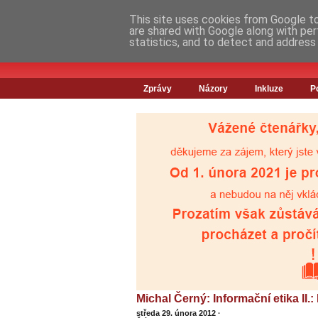
This site uses cookies from Google to 
are shared with Google along with per
statistics, and to detect and address
Zprávy
Názory
Inkluze
P
Michal Černý: Informační etika II.
středa 29. února 2012
·