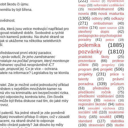
(222)
myšlenkové
mládež
(2)
obit škodu či újmu.
mapy
(10)
neformální vzdělávání
nezaměstnanost
(26)
(15)
neměla by být šířena.
nová maturita
novela
(69)
(1305)
odkazy
odbory
(45)
povědnost.
(271)
ombudsman
(40)
online
(174)
open source
(23)
dla, která jsou velice motivující například pro
otevřený dopis
(42)
ovat relativně dobře. Svobodné a rychlé
pedagogicko-psychologické
ebních kamenů pokroku. Na druhé straně se
poradny
(41)
petice
(19)
 jak si ukážeme na několika selektivních
polemika
(1885)
ší.
pozvánky
(1810)
edstavovat první etický paradox.
 zpráv odtuší, že jeho zaměstnanec
praktické školy
(25)
nstaluje na počítač program, který monitoruje
prezentace
(66)
profese
aměstnanec využívá neoprávněně ICT
učitele
(50)
prognózy
(16)
je, propustí jej.
Co je více – ochrana
projekt
(506)
program
(64)
ele na informace? Legislativa by se klonila
projekty
(231)
práce s
právní
talenty
(37)
poradna
(339)
průzkum
atel. Zde je možné uvést jednoduchý příklad
(53)
přednáška
(27)
městem s největším množstvím kamer na
předškolní ročník
(75)
á vliv na kriminalitu ani bezpečnostní rizika.
předškolní vzdělávání
(103)
ejní odposlechy, kontrola toho, čím člověk
recenze
(30)
redakce
(16)
 může být třeba diskuse nad tím, do jaké míry
regionální školství
(94)
satira
rovoz.
(44)
sexuální výchova
(21)
sociální sítě
(110)
soukromé
d patentů. Na jedné straně je zde poměrně
soutěž
(498)
aký inovativní přístup či objev, což v zásadě
školy
(165)
cemi, na straně druhé to odporuje
standard
(127)
statistika
mělo chránit patenty? Jak dlouho by měly
(100)
stravování
(50)
studie