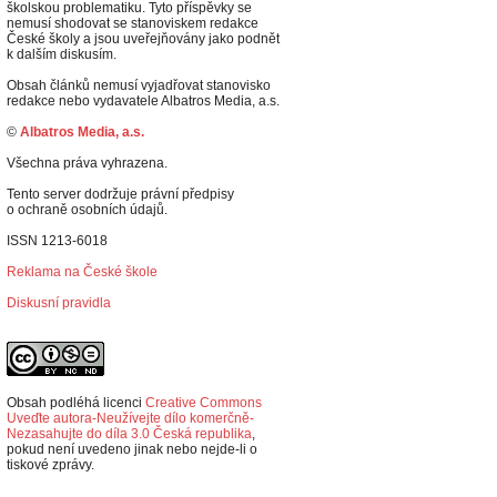
školskou problematiku. Tyto příspěvky se
nemusí shodovat se stanoviskem redakce
České školy a jsou uveřejňovány jako podnět
k dalším diskusím.
Obsah článků nemusí vyjadřovat stanovisko
redakce nebo vydavatele Albatros Media, a.s.
©
Albatros Media, a.s.
Všechna práva vyhrazena.
Tento server dodržuje právní předpisy
o ochraně osobních údajů.
ISSN 1213-6018
Reklama na České škole
Diskusní pravidla
Obsah podléhá licenci
Creative Commons
Uveďte autora-Neužívejte dílo komerčně-
Nezasahujte do díla 3.0 Česká republika
,
p
okud není uvedeno jinak nebo nejde-li o
tiskové zprávy.