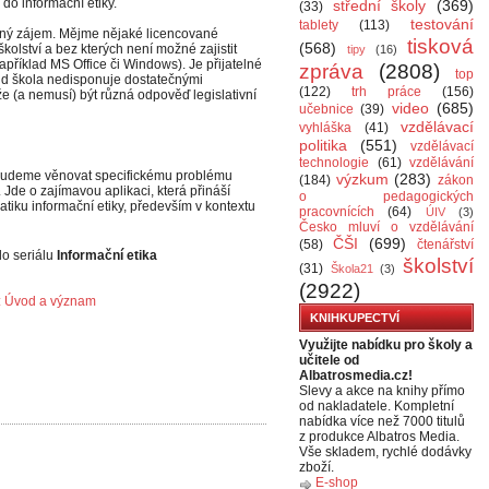
í do informační etiky.
střední školy
(369)
(33)
testování
tablety
(113)
jný zájem. Mějme nějaké licencované
tisková
(568)
kolství a bez kterých není možné zajistit
tipy
(16)
apříklad MS Office či Windows). Je přijatelné
zpráva
(2808)
top
ud škola nedisponuje dostatečnými
(122)
trh práce
(156)
že (a nemusí) být různá odpověď legislativní
video
(685)
učebnice
(39)
vzdělávací
vyhláška
(41)
politika
(551)
vzdělávací
technologie
(61)
vzdělávání
e budeme věnovat specifickému problému
výzkum
(283)
(184)
zákon
Jde o zajímavou aplikaci, která přináší
o pedagogických
tiku informační etiky, především v kontextu
pracovnících
(64)
ÚIV
(3)
Česko mluví o vzdělávání
ČŠI
(699)
(58)
čtenářství
do seriálu
Informační etika
školství
(31)
Škola21
(3)
(2922)
I.: Úvod a význam
KNIHKUPECTVÍ
Využijte nabídku pro školy a
učitele od
Albatrosmedia.cz!
Slevy a akce na knihy přímo
od nakladatele. Kompletní
nabídka více než 7000 titulů
z produkce Albatros Media.
Vše skladem, rychlé dodávky
zboží.
E-shop