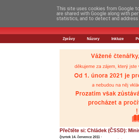
This site uses cookies from Google to 
are shared with Google along with per
statistics, and to detect and address
Zprávy
Názory
Inkluze
P
Přečtěte si: Chládek (ČSSD): Mini
čtvrtek 14. července 2011
·