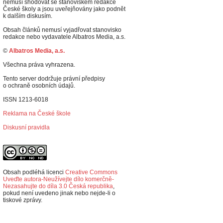
nemusí shodovat se stanoviskem redakce
České školy a jsou uveřejňovány jako podnět
k dalším diskusím.
Obsah článků nemusí vyjadřovat stanovisko
redakce nebo vydavatele Albatros Media, a.s.
©
Albatros Media, a.s.
Všechna práva vyhrazena.
Tento server dodržuje právní předpisy
o ochraně osobních údajů.
ISSN 1213-6018
Reklama na České škole
Diskusní pravidla
Obsah podléhá licenci
Creative Commons
Uveďte autora-Neužívejte dílo komerčně-
Nezasahujte do díla 3.0 Česká republika
,
p
okud není uvedeno jinak nebo nejde-li o
tiskové zprávy.