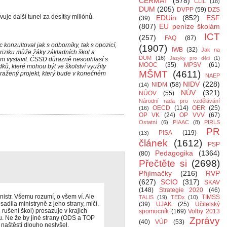
CERMAT
(578)
CLIL
(18)
DUM
(205)
DVPP
(59)
DZS
vuje další tunel za desítky miliónů.
EDUin
(852)
ESF
(39)
(807)
EU peníze školám
ICT
(257)
FAQ
(87)
konzultoval jak s odborníky, tak s opozicí,
(1907)
IWB
(32)
Jak na
iziku může žáky základních škol a
DUM
(16)
Jazyky pro děti
(1)
rem vystavit. ČSSD důrazně nesouhlasí s
MOOC
(35)
MPSV
(61)
, které mohou být ve školství využity
MŠMT
(4611)
ražený projekt, který bude v konečném
NAEP
NIDV
(228)
NIDM
(58)
(14)
NÚV
(321)
NÚOV
(55)
Národní rada pro vzdělávání
OECD
(114)
OER
(25)
(16)
OP VK
(24)
OP VVV
(67)
Ostatní
(6)
PIAAC
(8)
PIRLS
PR
PISA
(119)
(13)
článek
(1612)
PSP
Pedagogika
(1364)
(80)
Přečtěte si
(2698)
Přijímačky
(216)
RVP
(627)
SCIO
(317)
SKAV
(148)
Strategie 2020
(46)
nistr. Všemu rozumí, o všem ví. Ale
TIMSS
TALIS
(19)
TEDx
(10)
osadila ministryně z jeho strany, mlčí.
(39)
UJAK
(25)
Učitelský
i rušení škol) prosazuje v krajích
spomocník
(169)
Volby 2013
lu. Ne že by jiné strany (ODS a TOP
Zprávy
(40)
VÚP
(53)
 naštěstí dlouho neslyšel.