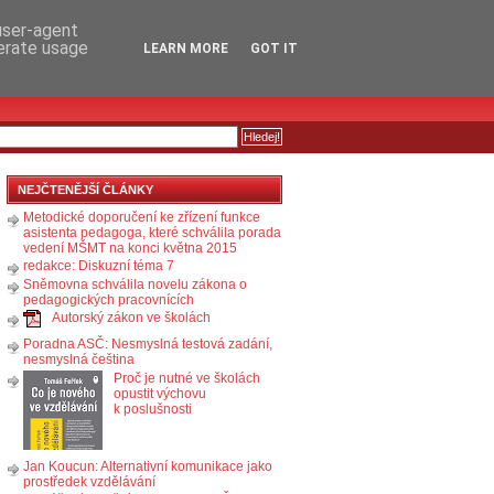
RSS
KOMENTÁŘE
 user-agent
nerate usage
LEARN MORE
GOT IT
NEJČTENĚJŠÍ ČLÁNKY
Metodické doporučení ke zřízení funkce
asistenta pedagoga, které schválila porada
vedení MŠMT na konci května 2015
redakce: Diskuzní téma 7
Sněmovna schválila novelu zákona o
pedagogických pracovnících
Autorský zákon ve školách
Poradna ASČ: Nesmyslná testová zadání,
nesmyslná čeština
Proč je nutné ve školách
opustit výchovu
k poslušnosti
Jan Koucun: Alternativní komunikace jako
prostředek vzdělávání