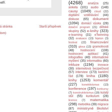
(4268)
atří.
analýza
(25)
anketa
(101)
audio
(148)
causy
(1049)
cloud
(22)
digitální vzdělávání
(44)
dokument
diskuse
(65)
(1094)
domácí výuka
(28)
 stránka
Starší příspěvek
dětské
dotační program
(21)
e-knihy
(323)
skupiny
(52)
Atom)
e-learning
(31)
eTwinning
(32)
evaluace
(13)
fejeton
(3)
financování
festival
(22)
(310)
gramotnosti
glosa
(13)
(48)
hodnocení
(108)
hodnocení aplikací
(41)
infografika
(40)
informatické
myšlení
(35)
informatika
(60)
inkluze
(1194)
inovace
(30)
internetová bezpečnost
(57)
interview
(173)
kariérní
kniha
(1180)
řád
(178)
knihy
(1253)
komentář
(227)
konektivismus
(13)
konference
(197)
konkursy
kulatý
(7)
konstruktivismus
(19)
stůl
(55)
kurikulum
(28)
matematika
licence
(7)
(298)
metodika
(39)
migrace
ministryně školství
(87)