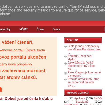
deliver its services and to analyze traffic. Your IP address and
formance and security metrics to ensure quality of service, ge
 abuse.
ozvánky
MŠMT
Čtení
O nás
DISKUSE
Ještě jednou polopaticky
pro Milana Randáka, Janu
...
Komárku, že ti není
stydno....
Jaké štěstí, že Velké
břicho není líný učitel,
ale...
Pane Čapku, je toto nutné
a vhodné?
Proč dělat výzkumy, proč
se zapojovat do těch
evro...
TÉMATA ČLÁNKŮ
str Dobeš jde od čerta k ďáblu
Aplikace
(109)
BYOD
1:1
(22)
(34)
Bezplatně
(102)