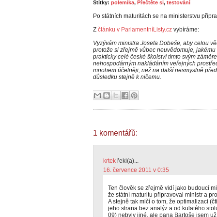
Štítky:
polemika
,
Přečtěte si
,
testování
Po státních maturitách se na ministerstvu připra
Z
článku v ParlamentníListy.cz
vybíráme:
Vyzývám ministra Josefa Dobeše, aby celou věc 
protože si zřejmě vůbec neuvědomuje, jakému r
prakticky celé české školství tímto svým zámě
nehospodárným nakládáním veřejných prostředků
mnohem účelněji, než na další nesmyslně před
důsledku stejně k ničemu.
1 komentářů:
krtek
řekl(a)...
16. července 2011 v 0:35
Ten člověk se zřejmě vidí jako budoucí mi
že státní maturitu připravoval ministr a pr
A stejně tak mlčí o tom, že optimalizaci (čt
jeho strana bez analýz a od kulatého sto
09) nebyly jiné, ale pana Bartoše jsem už