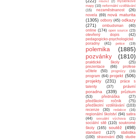
(222)
myšlenkové
mládež
(2)
mapy
(10)
neformální vzdělávání
nezaměstnanost
(26)
(15)
nová maturita
novela
(69)
(1305)
odkazy
odbory
(45)
(271)
ombudsman
(40)
online
(174)
open source
(23)
otevřený dopis
(42)
pedagogicko-psychologické
poradny
(41)
petice
(19)
polemika
(1885)
pozvánky
(1810)
praktické školy
(25)
prezentace
(66)
profese
učitele
(50)
prognózy
(16)
projekt
(506)
program
(64)
projekty
(231)
práce s
právní
talenty
(37)
poradna
(339)
průzkum
(53)
přednáška
(27)
předškolní ročník
(75)
předškolní vzdělávání
(103)
recenze
(30)
redakce
(16)
regionální školství
(94)
satira
(44)
sexuální výchova
(21)
sociální sítě
(110)
soukromé
soutěž
(498)
školy
(165)
standard
(127)
statistika
(100)
stravování
(50)
studie