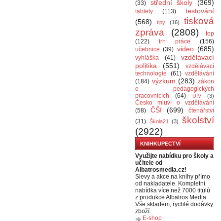
střední školy
(369)
(33)
testování
tablety
(113)
tisková
(568)
tipy
(16)
zpráva
(2808)
top
(122)
trh práce
(156)
video
(685)
učebnice
(39)
vzdělávací
vyhláška
(41)
politika
(551)
vzdělávací
technologie
(61)
vzdělávání
výzkum
(283)
(184)
zákon
o pedagogických
pracovnících
(64)
ÚIV
(3)
Česko mluví o vzdělávání
ČŠI
(699)
(58)
čtenářství
školství
(31)
Škola21
(3)
(2922)
KNIHKUPECTVÍ
Využijte nabídku pro školy a
učitele od
Albatrosmedia.cz!
Slevy a akce na knihy přímo
od nakladatele. Kompletní
nabídka více než 7000 titulů
z produkce Albatros Media.
Vše skladem, rychlé dodávky
zboží.
E-shop