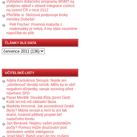
Vyhlášení dotačního programu MŠMT na
podporu aktivit v oblasti integrace cizinců
na území ČR v roce 2012
Přečtěte si: Stolzová podporuje kroky
ministra Dobeše!
Petr Fischer: Povinná maturita z
matematiky je mrtvá. A my stále neumíme
napočítat do pěti
ČLÁNKY DLE DATA
UČITELSKÉ LISTY
Adéla Karásková Skoupá: Nejde jen
„ušmiknout“ devátý ročník. Mělo by to obří
negativní důsledky, varuje sociolog před
návrhem SPD
Pavel Mentlík: Devátá třída (první část):
Kolik let má mít základní škola
Markéta Hronová: Jak pozvednout české
školy? Máme recept a není to ani tak
drahé, hodnotí pětiletý projekt šéf
nadačního fondu
Jan Beránek: Nejdou vašim potomkům
počty? Pomoci může doučování pod
dohledem umělé inteligence
Josef Mačí: Babiš vrací do hry zrušení