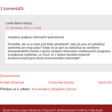
1 komentářů:
Luděk Blaha řekl(a)...
13. července 2011 v 13:04
inspekce podpory informační gramotnosti
Promiňte, ale co si mám pod tímto představit? Jako že jsou mi vytvářeny
podmínky pro moji práci? Nebo že já sám se ztotožňuji se záměrem
zkompetentnění žactva v duchu výstupů rámcového vzdělávacího programu
a podporuji myšlenku, co Čech, to v našem tisíciletí moderně
konkurenceschopný eticky enviromentální informatik?
Okomentovat
Novější příspěvek
Domovská stránka
Starší pří
Přihlásit se k odběru:
Komentáře k příspěvku (Atom)
ČESKÁ ŠKOLA
JAKO NEZÁVISLÝ ŠKOLSKÝ ZPRAVODAJSKÝ PORTÁL PUBLIKUJE