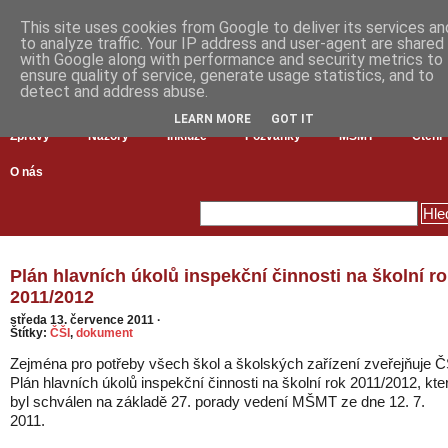
This site uses cookies from Google to deliver its services an
to analyze traffic. Your IP address and user-agent are shared
with Google along with performance and security metrics to
ensure quality of service, generate usage statistics, and to
detect and address abuse.
LEARN MORE
GOT IT
Zprávy
Názory
Inkluze
Pozvánky
MŠMT
Čtení
O nás
Plán hlavních úkolů inspekční činnosti na školní r
2011/2012
středa 13. července 2011
·
Štítky:
ČŠI
,
dokument
Zejména pro potřeby všech škol a školských zařízení zveřejňuje Č
Plán hlavních úkolů inspekční činnosti na školní rok 2011/2012, kte
byl schválen na základě 27. porady vedení MŠMT ze dne 12. 7.
2011.