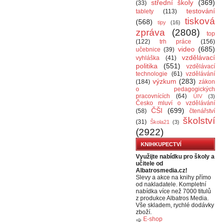
střední školy
(369)
(33)
testování
tablety
(113)
tisková
(568)
tipy
(16)
zpráva
(2808)
top
(122)
trh práce
(156)
video
(685)
učebnice
(39)
vzdělávací
vyhláška
(41)
politika
(551)
vzdělávací
technologie
(61)
vzdělávání
výzkum
(283)
(184)
zákon
o pedagogických
pracovnících
(64)
ÚIV
(3)
Česko mluví o vzdělávání
ČŠI
(699)
(58)
čtenářství
školství
(31)
Škola21
(3)
(2922)
KNIHKUPECTVÍ
Využijte nabídku pro školy a
učitele od
Albatrosmedia.cz!
Slevy a akce na knihy přímo
od nakladatele. Kompletní
nabídka více než 7000 titulů
z produkce Albatros Media.
Vše skladem, rychlé dodávky
zboží.
E-shop