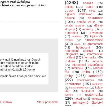
(4268)
program Vzdělávání pro
analýza
(25)
chlené čerpání evropských dotací.
anketa
(101)
audio
(148)
causy
(1049)
cloud
(22)
digitální vzdělávání
(44)
dokument
diskuse
(65)
(1094)
domácí výuka
(28)
dětské
dotační program
(21)
e-knihy
(323)
skupiny
(52)
e-learning
(31)
eTwinning
(32)
evaluace
(13)
fejeton
(3)
financování
festival
(22)
(310)
gramotnosti
glosa
(13)
(48)
hodnocení
(108)
hodnocení aplikací
(41)
infografika
(40)
informatické
myšlení
(35)
informatika
(60)
ly mají již nyní možnost čerpat
inkluze
(1194)
inovace
t tuto možnost co nevidět, mám
(30)
internetová bezpečnost
 a natavené administrativní
(57)
interview
(173)
kariérní
ejména ve výzvách 1.2(rovné
kniha
(1180)
řád
(178)
knihy
(1253)
komentář
lasit. Škola získá peníze navíc, ale
(227)
konektivismus
(13)
konference
(197)
konkursy
kulatý
(7)
konstruktivismus
(19)
stůl
(55)
kurikulum
(28)
matematika
licence
(7)
(298)
metodika
(39)
migrace
 stránka
Starší příspěvek
ministryně školství
(87)