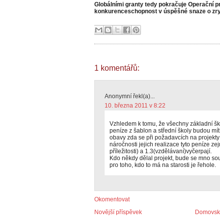
Globálními granty tedy pokračuje Operační 
konkurenceschopnost v úspěšné snaze o zry
1 komentářů:
Anonymní řekl(a)...
10. března 2011 v 8:22
Vzhledem k tomu, že všechny základní ško
peníze z šablon a střední školy budou mí
obavy zda se při požadavcích na projekty
náročnosti jejich realizace tyto peníze z
příležitosti) a 1.3(vzdělávaní)vyčerpají.
Kdo někdy dělal projekt, bude se mno souh
pro toho, kdo to má na starosti je řehole.
Okomentovat
Novější příspěvek
Domovská