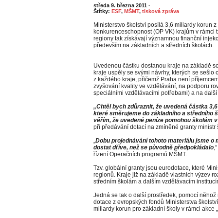
středa 9. března 2011
·
Štítky:
ESF
,
MŠMT
,
tisková zpráva
Ministerstvo školství posílá 3,6 miliardy koru
konkurenceschopnost (OP VK) krajům v rámci t
regiony tak získávají významnou finanční injekci
především na základních a středních školách.
Uvedenou částku dostanou kraje na základě sc
kraje uspěly se svými návrhy, kterých se sešlo 
z každého kraje, přičemž Praha není příjemcem
zvyšování kvality ve vzdělávání, na podporu rovn
speciálními vzdělávacími potřebami) a na dalš
„Chtěl bych zdůraznit, že uvedená částka 3,6
které směrujeme do základního a středního š
věřím, že uvedené peníze pomohou školám v
při předávání dotací na zmíněné granty ministr
„
Dobu projednávání tohoto materiálu jsme o mě
dostat dříve, než se původně předpokládalo
,
řízení Operačních programů MŠMT.
Tzv. globální granty jsou eurodotace, které Mini
regionů. Kraje již na základě vlastních výzev r
středním školám a dalším vzdělávacím instituc
Jedná se tak o další prostředek, pomocí něhož 
dotace z evropských fondů Ministerstva školství
miliardy korun pro základní školy v rámci akce 