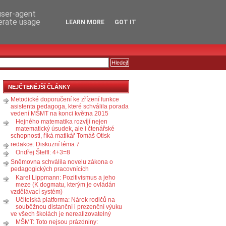
RSS
KOMENTÁŘE
 user-agent
nerate usage
LEARN MORE
GOT IT
NEJČTENĚJŠÍ ČLÁNKY
Metodické doporučení ke zřízení funkce
asistenta pedagoga, které schválila porada
vedení MŠMT na konci května 2015
Hejného matematika rozvíjí nejen
matematický úsudek, ale i čtenářské
schopnosti, říká matikář Tomáš Otisk
redakce: Diskuzní téma 7
Ondřej Šteffl: 4+3=8
Sněmovna schválila novelu zákona o
pedagogických pracovnících
Karel Lippmann: Pozitivismus a jeho
meze (K dogmatu, kterým je ovládán
vzdělávací systém)
Učitelská platforma: Nárok rodičů na
souběžnou distanční i prezenční výuku
ve všech školách je nerealizovatelný
MŠMT: Toto nejsou prázdniny: