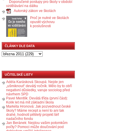
Doporučené postupy pro školy v období
vzdělávání na dálku
Autorský zákon ve školách
Proč je nutné ve školách
opustit výchovu
k poslušnosti
ČLÁNKY DLE DATA
UČITELSKÉ LISTY
Adéla Karásková Skoupá: Nejde jen
„ušmiknout“ devátý ročník. Mělo by to obří
negativní důsledky, varuje sociolog před
návrhem SPD
Pavel Mentlík: Devátá třída (první část):
Kolik let má mít základní škola
Markéta Hronová: Jak pozvednout české
školy? Máme recept a není to ani tak
drahé, hodnotí pětiletý projekt šéf
nadačního fondu
Jan Beránek: Nejdou vašim potomkům
počty? Pomoci může doučování pod
dohledem umělé inteligence