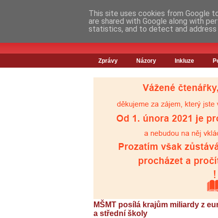
This site uses cookies from Google to 
are shared with Google along with per
statistics, and to detect and address
Zprávy
Názory
Inkluze
P
MŠMT posílá krajům miliardy z eu
a střední školy