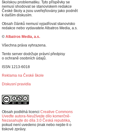
školskou problematiku. Tyto příspěvky se
nemusí shodovat se stanoviskem redakce
České školy a jsou uveřejňovány jako podnět
k dalším diskusím.
Obsah článků nemusí vyjadřovat stanovisko
redakce nebo vydavatele Albatros Media, a.s.
©
Albatros Media, a.s.
Všechna práva vyhrazena.
Tento server dodržuje právní předpisy
o ochraně osobních údajů.
ISSN 1213-6018
Reklama na České škole
Diskusní pravidla
Obsah podléhá licenci
Creative Commons
Uveďte autora-Neužívejte dílo komerčně-
Nezasahujte do díla 3.0 Česká republika
,
p
okud není uvedeno jinak nebo nejde-li o
tiskové zprávy.