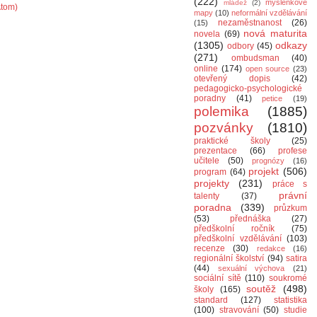
(222)
myšlenkové
mládež
(2)
Atom)
mapy
(10)
neformální vzdělávání
nezaměstnanost
(26)
(15)
nová maturita
novela
(69)
(1305)
odkazy
odbory
(45)
(271)
ombudsman
(40)
online
(174)
open source
(23)
otevřený dopis
(42)
pedagogicko-psychologické
poradny
(41)
petice
(19)
polemika
(1885)
pozvánky
(1810)
praktické školy
(25)
prezentace
(66)
profese
učitele
(50)
prognózy
(16)
projekt
(506)
program
(64)
projekty
(231)
práce s
právní
talenty
(37)
poradna
(339)
průzkum
(53)
přednáška
(27)
předškolní ročník
(75)
předškolní vzdělávání
(103)
recenze
(30)
redakce
(16)
regionální školství
(94)
satira
(44)
sexuální výchova
(21)
sociální sítě
(110)
soukromé
soutěž
(498)
školy
(165)
standard
(127)
statistika
(100)
stravování
(50)
studie