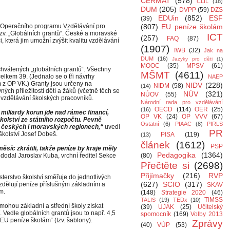
CERMAT
(578)
CLIL
(18)
DUM
(205)
DVPP
(59)
DZS
EDUin
(852)
ESF
(39)
n z Operačního programu Vzdělávání pro
(807)
EU peníze školám
zv. „Globálních grantů“. České a moravské
ICT
(257)
FAQ
(87)
, která jim umožní zvýšit kvalitu vzdělávání
(1907)
IWB
(32)
Jak na
DUM
(16)
Jazyky pro děti
(1)
MOOC
(35)
MPSV
(61)
hválených „globálních grantů“. Všechny
MŠMT
(4611)
celkem 39. (Jednalo se o tři návrhy
NAEP
 z OP VK.) Granty jsou určeny na
NIDV
(228)
NIDM
(58)
(14)
ých příležitostí dětí a žáků (včetně těch se
NÚV
(321)
NÚOV
(55)
í vzdělávání školských pracovníků.
Národní rada pro vzdělávání
OECD
(114)
OER
(25)
(16)
 miliardy korun jde nad rámec financí,
OP VK
(24)
OP VVV
(67)
kolství ze státního rozpočtu. Pevně
Ostatní
(6)
PIAAC
(8)
PIRLS
 českých i moravských regionech,“
uvedl
PR
 školství Josef Dobeš.
PISA
(119)
(13)
článek
(1612)
PSP
síc zkrátili, takže peníze by kraje měly
Pedagogika
(1364)
“ dodal Jaroslav Kuba, vrchní ředitel Sekce
(80)
Přečtěte si
(2698)
Přijímačky
(216)
RVP
sterstvo školství směřuje do jednotlivých
(627)
SCIO
(317)
ozdělují peníze příslušným základním a
SKAV
ím.
(148)
Strategie 2020
(46)
TIMSS
TALIS
(19)
TEDx
(10)
mohou základní a střední školy získat
(39)
UJAK
(25)
Učitelský
. Vedle globálních grantů jsou to např. 4,5
spomocník
(169)
Volby 2013
„EU peníze školám“ (tzv. šablony).
Zprávy
(40)
VÚP
(53)