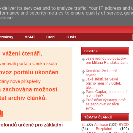
deliver its services and to analyze traffic. Your IP address and
formance and security metrics to ensure quality of service, ge
 abuse.
ozvánky
MŠMT
Čtení
O nás
DISKUSE
Ještě jednou polopaticky
pro Milana Randáka, Janu
...
Komárku, že ti není
stydno....
Jaké štěstí, že Velké
břicho není líný učitel,
ale...
Pane Čapku, je toto nutné
a vhodné?
Proč dělat výzkumy, proč
se zapojovat do těch
evro...
TÉMATA ČLÁNKŮ
rofondů určené pro základní
Aplikace
(109)
BYOD
1:1
(22)
(34)
Bezplatně
(102)