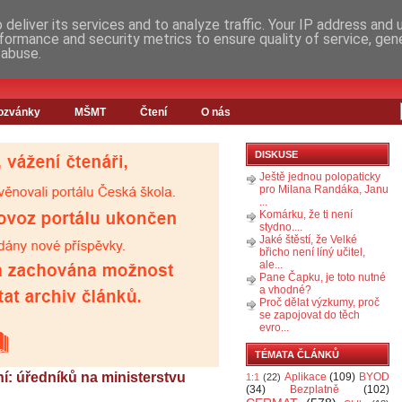
deliver its services and to analyze traffic. Your IP address and
formance and security metrics to ensure quality of service, ge
 abuse.
ozvánky
MŠMT
Čtení
O nás
DISKUSE
Ještě jednou polopaticky
pro Milana Randáka, Janu
...
Komárku, že ti není
stydno....
Jaké štěstí, že Velké
břicho není líný učitel,
ale...
Pane Čapku, je toto nutné
a vhodné?
Proč dělat výzkumy, proč
se zapojovat do těch
evro...
TÉMATA ČLÁNKŮ
: úředníků na ministerstvu
Aplikace
(109)
BYOD
1:1
(22)
(34)
Bezplatně
(102)