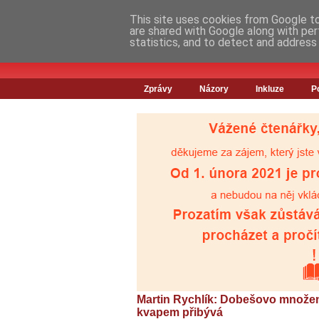
This site uses cookies from Google to 
are shared with Google along with per
statistics, and to detect and address
Zprávy
Názory
Inkluze
P
Martin Rychlík: Dobešovo množení
kvapem přibývá