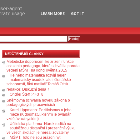
RSS
KOMENTÁŘE
 user-agent
nerate usage
LEARN MORE
GOT IT
NEJČTENĚJŠÍ ČLÁNKY
Metodické doporučení ke zřízení funkce
asistenta pedagoga, které schválila porada
vedení MŠMT na konci května 2015
Hejného matematika rozvíjí nejen
matematický úsudek, ale i čtenářské
schopnosti, říká matikář Tomáš Otisk
redakce: Diskuzní téma 7
Ondřej Šteffl: 4+3=8
Sněmovna schválila novelu zákona o
pedagogických pracovnících
Karel Lippmann: Pozitivismus a jeho
meze (K dogmatu, kterým je ovládán
vzdělávací systém)
Učitelská platforma: Nárok rodičů na
souběžnou distanční i prezenční výuku
ve všech školách je nerealizovatelný
MŠMT: Toto nejsou prázdniny: