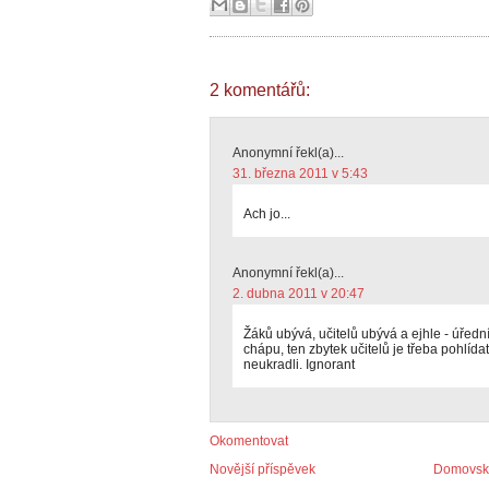
2 komentářů:
Anonymní řekl(a)...
31. března 2011 v 5:43
Ach jo...
Anonymní řekl(a)...
2. dubna 2011 v 20:47
Žáků ubývá, učitelů ubývá a ejhle - úředn
chápu, ten zbytek učitelů je třeba pohlí
neukradli. Ignorant
Okomentovat
Novější příspěvek
Domovská