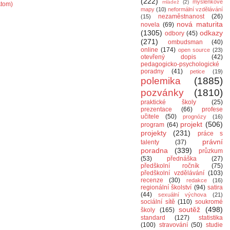
(222)
myšlenkové
mládež
(2)
Atom)
mapy
(10)
neformální vzdělávání
nezaměstnanost
(26)
(15)
nová maturita
novela
(69)
(1305)
odkazy
odbory
(45)
(271)
ombudsman
(40)
online
(174)
open source
(23)
otevřený dopis
(42)
pedagogicko-psychologické
poradny
(41)
petice
(19)
polemika
(1885)
pozvánky
(1810)
praktické školy
(25)
prezentace
(66)
profese
učitele
(50)
prognózy
(16)
projekt
(506)
program
(64)
projekty
(231)
práce s
právní
talenty
(37)
poradna
(339)
průzkum
(53)
přednáška
(27)
předškolní ročník
(75)
předškolní vzdělávání
(103)
recenze
(30)
redakce
(16)
regionální školství
(94)
satira
(44)
sexuální výchova
(21)
sociální sítě
(110)
soukromé
soutěž
(498)
školy
(165)
standard
(127)
statistika
(100)
stravování
(50)
studie