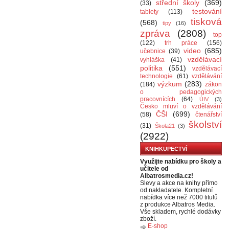
střední školy
(369)
(33)
testování
tablety
(113)
tisková
(568)
tipy
(16)
zpráva
(2808)
top
(122)
trh práce
(156)
video
(685)
učebnice
(39)
vzdělávací
vyhláška
(41)
politika
(551)
vzdělávací
technologie
(61)
vzdělávání
výzkum
(283)
(184)
zákon
o pedagogických
pracovnících
(64)
ÚIV
(3)
Česko mluví o vzdělávání
ČŠI
(699)
(58)
čtenářství
školství
(31)
Škola21
(3)
(2922)
KNIHKUPECTVÍ
Využijte nabídku pro školy a
učitele od
Albatrosmedia.cz!
Slevy a akce na knihy přímo
od nakladatele. Kompletní
nabídka více než 7000 titulů
z produkce Albatros Media.
Vše skladem, rychlé dodávky
zboží.
E-shop