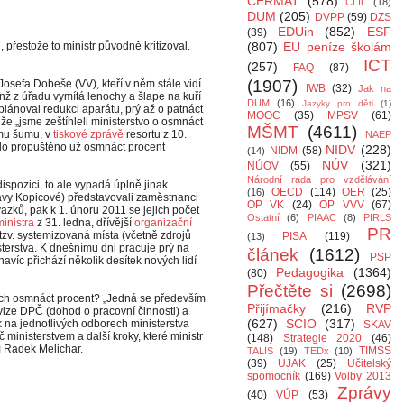
CERMAT
(578)
CLIL
(18)
DUM
(205)
DVPP
(59)
DZS
EDUin
(852)
ESF
(39)
přestože to ministr původně kritizoval.
(807)
EU peníze školám
ICT
(257)
FAQ
(87)
(1907)
Josefa Dobeše (VV), kteří v něm stále vidí
IWB
(32)
Jak na
nž z úřadu vymítá lenochy a šlape na kuří
DUM
(16)
Jazyky pro děti
(1)
lánoval redukci aparátu, prý až o patnáct
MOOC
(35)
MPSV
(61)
 že „jsme zeštíhleli ministerstvo o osmnáct
MŠMT
(4611)
ému šumu, v
tiskové zprávě
resortu z 10.
NAEP
ylo propuštěno už osmnáct procent
NIDV
(228)
NIDM
(58)
(14)
NÚV
(321)
NÚOV
(55)
Národní rada pro vzdělávání
pozici, to ale vypadá úplně jinak.
OECD
(114)
OER
(25)
(16)
lavy Kopicové) představovali zaměstnanci
OP VK
(24)
OP VVV
(67)
azků, pak k 1. únoru 2011 se jejich počet
Ostatní
(6)
PIAAC
(8)
PIRLS
ministra
z 31. ledna, dřívější
organizační
PR
o tzv. systemizovaná místa (včetně zdrojů
PISA
(119)
(13)
isterstva. K dnešnímu dni pracuje prý na
článek
(1612)
PSP
avíc přichází několik desítek nových lidí
Pedagogika
(1364)
(80)
Přečtěte si
(2698)
něch osmnáct procent? „Jedná se především
Přijímačky
(216)
RVP
ze DPČ (dohod o pracovní činnosti) a
(627)
SCIO
(317)
k na jednotlivých odborech ministerstva
SKAV
inisterstvem a další kroky, které ministr
(148)
Strategie 2020
(46)
í Radek Melichar.
TIMSS
TALIS
(19)
TEDx
(10)
(39)
UJAK
(25)
Učitelský
spomocník
(169)
Volby 2013
Zprávy
(40)
VÚP
(53)