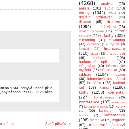
(4268)
analýza
(25)
anketa
(101)
audio
(148)
causy
(1049)
cloud
(22)
digitální vzdělávání
(44)
dokument
diskuse
(65)
(1094)
domácí výuka
(28)
dětské
dotační program
(21)
e-knihy
(323)
skupiny
(52)
e-learning
(31)
eTwinning
(32)
evaluace
(13)
fejeton
(3)
financování
festival
(22)
(310)
gramotnosti
glosa
(13)
(48)
hodnocení
(108)
hodnocení aplikací
(41)
infografika
(40)
informatické
myšlení
(35)
informatika
(60)
inkluze
(1194)
inovace
(30)
internetová bezpečnost
(57)
interview
(173)
kariérní
kniha
(1180)
řád
(178)
íku na MŠMT přibývá. Jasně, již to
knihy
(1253)
komentář
dat, aby náhodou z EU - OP VK něco
(227)
konektivismus
(13)
konference
(197)
konkursy
kulatý
(7)
konstruktivismus
(19)
stůl
(55)
kurikulum
(28)
matematika
licence
(7)
(298)
metodika
(39)
migrace
 stránka
Starší příspěvek
ministryně školství
(87)