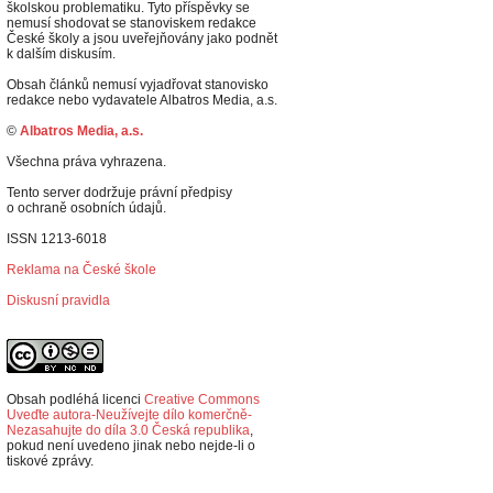
školskou problematiku. Tyto příspěvky se
nemusí shodovat se stanoviskem redakce
České školy a jsou uveřejňovány jako podnět
k dalším diskusím.
Obsah článků nemusí vyjadřovat stanovisko
redakce nebo vydavatele Albatros Media, a.s.
©
Albatros Media, a.s.
Všechna práva vyhrazena.
Tento server dodržuje právní předpisy
o ochraně osobních údajů.
ISSN 1213-6018
Reklama na České škole
Diskusní pravidla
Obsah podléhá licenci
Creative Commons
Uveďte autora-Neužívejte dílo komerčně-
Nezasahujte do díla 3.0 Česká republika
,
p
okud není uvedeno jinak nebo nejde-li o
tiskové zprávy.