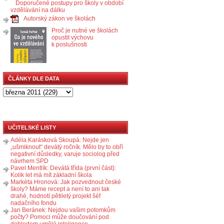
Doporučené postupy pro školy v období
vzdělávání na dálku
Autorský zákon ve školách
Proč je nutné ve školách
opustit výchovu
k poslušnosti
ČLÁNKY DLE DATA
UČITELSKÉ LISTY
Adéla Karásková Skoupá: Nejde jen
„ušmiknout“ devátý ročník. Mělo by to obří
negativní důsledky, varuje sociolog před
návrhem SPD
Pavel Mentlík: Devátá třída (první část):
Kolik let má mít základní škola
Markéta Hronová: Jak pozvednout české
školy? Máme recept a není to ani tak
drahé, hodnotí pětiletý projekt šéf
nadačního fondu
Jan Beránek: Nejdou vašim potomkům
počty? Pomoci může doučování pod
dohledem umělé inteligence