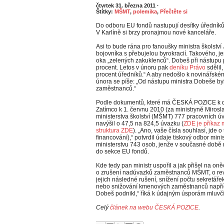
čtvrtek 31. března 2011
·
Štítky:
MŠMT
,
polemika
,
Přečtěte si
Do odboru EU fondů nastupují desítky úředníků, 
V Karlíně si brzy pronajmou nové kanceláře.
Asi to bude rána pro fanoušky ministra školství 
bojovníka s přebujelou byrokracií. Takového, je
oka „zelených zakuklenců“. Dobeš při nástupu p
procent. Letos v únoru pak
deníku Právo
sdělil,
procent úředníků.“ A aby nedošlo k novinářsk
února se píše: „Od nástupu ministra Dobeše b
zaměstnanců.“
Podle dokumentů, které má ČESKÁ POZICE k dis
Zatímco k 1. červnu 2010 (za ministryně Miros
ministerstva školství (MŠMT) 777 pracovních úv
navýšil o 47,5 na 824,5 úvazku (
ZDE je příkaz 
struktura ZDE
). „Ano, vaše čísla souhlasí, jde 
financování),“ potvrdil údaje tiskový odbor min
ministerstvu 743 osob, jenže v současné době n
do sekce EU fondů.
Kde tedy pan ministr uspořil a jak přišel na o
o zrušení nadúvazků zaměstnanců MŠMT, o revi
jejich následné rušení, snížení počtu sekretáře
nebo snižování kmenových zaměstnanců napříč m
Dobeš podnikl,“ říká k údajným úsporám mluvč
Celý
článek na webu ČESKÁ POZICE
.