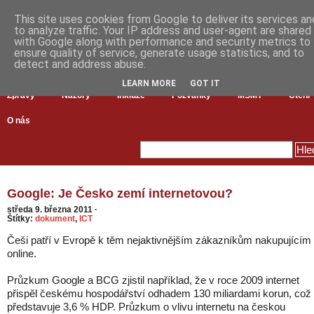
This site uses cookies from Google to deliver its services an
to analyze traffic. Your IP address and user-agent are shared
with Google along with performance and security metrics to
ensure quality of service, generate usage statistics, and to
detect and address abuse.
LEARN MORE
GOT IT
Zprávy
Názory
Inkluze
Pozvánky
MŠMT
Čtení
O nás
Google: Je Česko zemí internetovou?
středa 9. března 2011
·
Štítky:
dokument
,
ICT
Češi patří v Evropě k těm nejaktivnějším zákazníkům nakupujícím
online.
Průzkum Google a BCG zjistil například, že v roce 2009 internet
přispěl českému hospodářství odhadem 130 miliardami korun, což
představuje 3,6 % HDP. Průzkum o vlivu internetu na českou