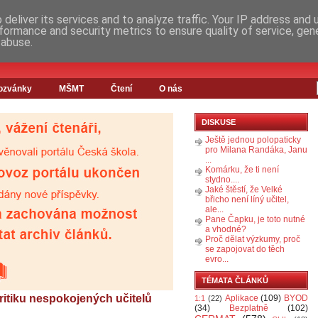
deliver its services and to analyze traffic. Your IP address and
formance and security metrics to ensure quality of service, ge
 abuse.
ozvánky
MŠMT
Čtení
O nás
DISKUSE
Ještě jednou polopaticky
pro Milana Randáka, Janu
...
Komárku, že ti není
stydno....
Jaké štěstí, že Velké
břicho není líný učitel,
ale...
Pane Čapku, je toto nutné
a vhodné?
Proč dělat výzkumy, proč
se zapojovat do těch
evro...
TÉMATA ČLÁNKŮ
ritiku nespokojených učitelů
Aplikace
(109)
BYOD
1:1
(22)
(34)
Bezplatně
(102)