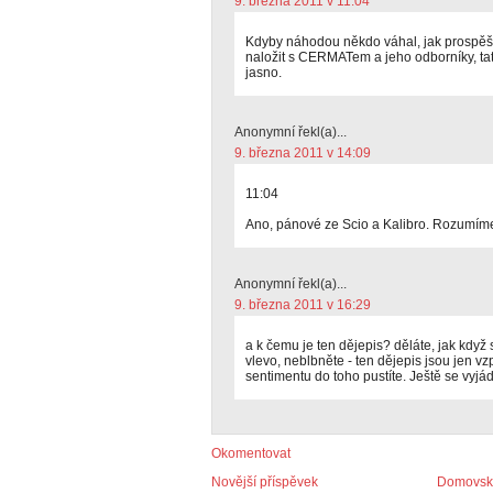
9. března 2011 v 11:04
Kdyby náhodou někdo váhal, jak prospěšn
naložit s CERMATem a jeho odborníky, tat
jasno.
Anonymní řekl(a)...
9. března 2011 v 14:09
11:04
Ano, pánové ze Scio a Kalibro. Rozumím
Anonymní řekl(a)...
9. března 2011 v 16:29
a k čemu je ten dějepis? děláte, jak když
vlevo, neblbněte - ten dějepis jsou jen vz
sentimentu do toho pustíte. Ještě se vy
Okomentovat
Novější příspěvek
Domovská