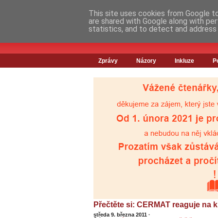
This site uses cookies from Google to 
are shared with Google along with per
statistics, and to detect and address
Zprávy
Názory
Inkluze
P
Přečtěte si: CERMAT reaguje na k
středa 9. března 2011
·