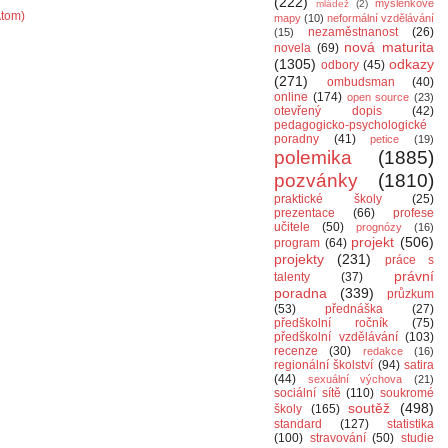
(222)
myšlenkové
mládež
(2)
Atom)
mapy
(10)
neformální vzdělávání
nezaměstnanost
(26)
(15)
nová maturita
novela
(69)
(1305)
odkazy
odbory
(45)
(271)
ombudsman
(40)
online
(174)
open source
(23)
otevřený dopis
(42)
pedagogicko-psychologické
poradny
(41)
petice
(19)
polemika
(1885)
pozvánky
(1810)
praktické školy
(25)
prezentace
(66)
profese
učitele
(50)
prognózy
(16)
projekt
(506)
program
(64)
projekty
(231)
práce s
právní
talenty
(37)
poradna
(339)
průzkum
(53)
přednáška
(27)
předškolní ročník
(75)
předškolní vzdělávání
(103)
recenze
(30)
redakce
(16)
regionální školství
(94)
satira
(44)
sexuální výchova
(21)
sociální sítě
(110)
soukromé
soutěž
(498)
školy
(165)
standard
(127)
statistika
(100)
stravování
(50)
studie