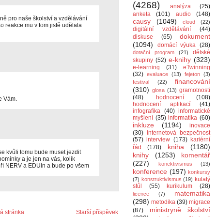
(4268)
analýza
(25)
anketa
(101)
audio
(148)
ě pro naše školství a vzdělávání
causy
(1049)
cloud
(22)
o reakce mu v tom jistě udělala
digitální vzdělávání
(44)
dokument
diskuse
(65)
(1094)
domácí výuka
(28)
dětské
dotační program
(21)
e-knihy
(323)
skupiny
(52)
e-learning
(31)
eTwinning
(32)
evaluace
(13)
fejeton
(3)
financování
festival
(22)
(310)
gramotnosti
glosa
(13)
(48)
hodnocení
(108)
e Vám.
hodnocení aplikací
(41)
infografika
(40)
informatické
myšlení
(35)
informatika
(60)
inkluze
(1194)
inovace
(30)
internetová bezpečnost
(57)
interview
(173)
kariérní
kniha
(1180)
řád
(178)
 se kvůli tomu bude muset jezdit
knihy
(1253)
komentář
pomínky a je jen na vás, kolik
(227)
konektivismus
(13)
jádří NERV a EDUin a bude po všem
konference
(197)
konkursy
kulatý
(7)
konstruktivismus
(19)
stůl
(55)
kurikulum
(28)
matematika
licence
(7)
(298)
metodika
(39)
migrace
ministryně školství
(87)
 stránka
Starší příspěvek