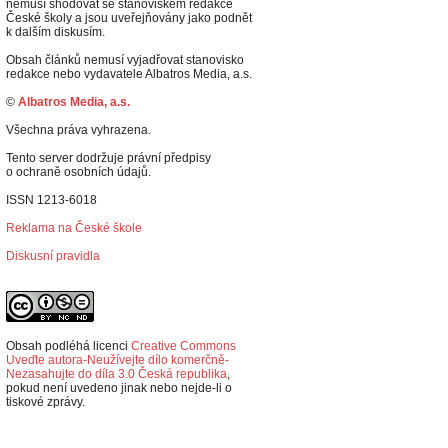
nemusí shodovat se stanoviskem redakce
České školy a jsou uveřejňovány jako podnět
k dalším diskusím.
Obsah článků nemusí vyjadřovat stanovisko
redakce nebo vydavatele Albatros Media, a.s.
©
Albatros Media, a.s.
Všechna práva vyhrazena.
Tento server dodržuje právní předpisy
o ochraně osobních údajů.
ISSN 1213-6018
Reklama na České škole
Diskusní pravidla
Obsah podléhá licenci
Creative Commons
Uveďte autora-Neužívejte dílo komerčně-
Nezasahujte do díla 3.0 Česká republika
,
p
okud není uvedeno jinak nebo nejde-li o
tiskové zprávy.