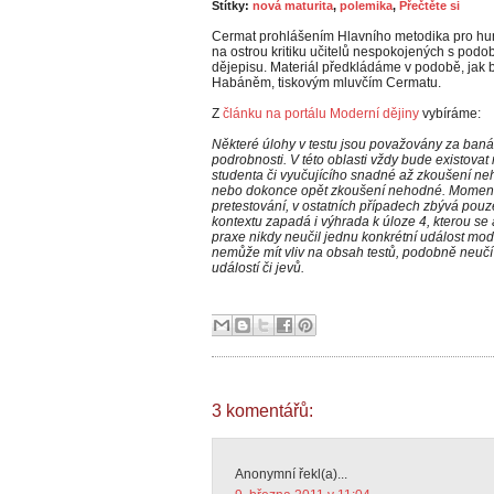
Štítky:
nová maturita
,
polemika
,
Přečtěte si
Cermat prohlášením Hlavního metodika pro hum
na ostrou kritiku učitelů nespokojených s podob
dějepisu. Materiál předkládáme v podobě, jak 
Habáněm, tiskovým mluvčím Cermatu.
Z
článku na portálu Moderní dějiny
vybíráme:
Některé úlohy v testu jsou považovány za banáln
podrobnosti. V této oblasti vždy bude existovat
studenta či vyučujícího snadné až zkoušení neh
nebo dokonce opět zkoušení nehodné. Moment o
pretestování, v ostatních případech zbývá pouze
kontextu zapadá i výhrada k úloze 4, kterou se 
praxe nikdy neučil jednu konkrétní událost mod
nemůže mít vliv na obsah testů, podobně neučí 
událostí či jevů.
3 komentářů:
Anonymní řekl(a)...