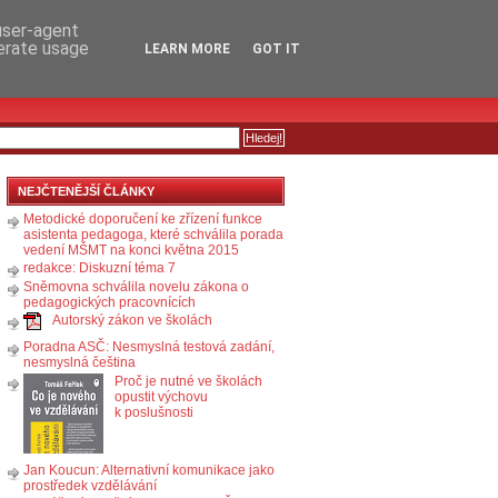
RSS
KOMENTÁŘE
 user-agent
nerate usage
LEARN MORE
GOT IT
NEJČTENĚJŠÍ ČLÁNKY
Metodické doporučení ke zřízení funkce
asistenta pedagoga, které schválila porada
vedení MŠMT na konci května 2015
redakce: Diskuzní téma 7
Sněmovna schválila novelu zákona o
pedagogických pracovnících
Autorský zákon ve školách
Poradna ASČ: Nesmyslná testová zadání,
nesmyslná čeština
Proč je nutné ve školách
opustit výchovu
k poslušnosti
Jan Koucun: Alternativní komunikace jako
prostředek vzdělávání