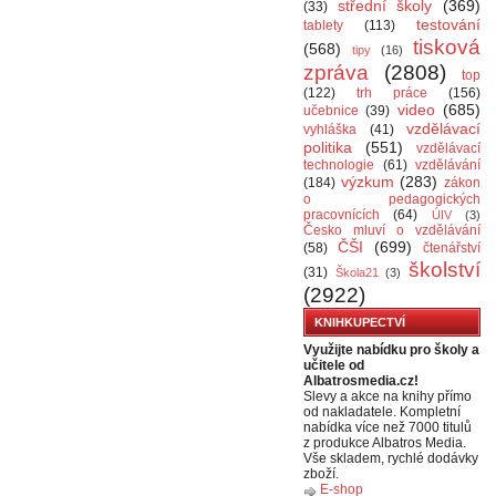
střední školy
(369)
(33)
testování
tablety
(113)
tisková
(568)
tipy
(16)
zpráva
(2808)
top
(122)
trh práce
(156)
video
(685)
učebnice
(39)
vzdělávací
vyhláška
(41)
politika
(551)
vzdělávací
technologie
(61)
vzdělávání
výzkum
(283)
(184)
zákon
o pedagogických
pracovnících
(64)
ÚIV
(3)
Česko mluví o vzdělávání
ČŠI
(699)
(58)
čtenářství
školství
(31)
Škola21
(3)
(2922)
KNIHKUPECTVÍ
Využijte nabídku pro školy a
učitele od
Albatrosmedia.cz!
Slevy a akce na knihy přímo
od nakladatele. Kompletní
nabídka více než 7000 titulů
z produkce Albatros Media.
Vše skladem, rychlé dodávky
zboží.
E-shop