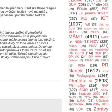
CERMAT
(578)
CLIL
(18)
DUM
(205)
DVPP
(59)
DZS
anitní předměty Františka Brože reaguje
EDUin
(852)
ESF
(39)
ou cvičných testů k nové maturitě z
(807)
EU peníze školám
byl našemu portálu zaslán Petrem
ICT
(257)
FAQ
(87)
(1907)
IWB
(32)
Jak na
DUM
(16)
Jazyky pro děti
(1)
MOOC
(35)
MPSV
(61)
í, jiné za obtížné či zkoušející
MŠMT
(4611)
 různost názorů – co je pro jednoho
NAEP
odné, může se jevit jinému jako obtížné,
NIDV
(228)
NIDM
(58)
(14)
bjektivity do toho vnáší až proces
NÚV
(321)
NÚOV
(55)
 vlastní názor, pocit, dojem. Do tohoto
Národní rada pro vzdělávání
autor přiznává k tomu, že za 17 let své
OECD
(114)
OER
(25)
(16)
erních dějin. Taková skutečnost ale
OP VK
(24)
OP VVV
(67)
stovky učitelů dějepisu tisíce různých
Ostatní
(6)
PIAAC
(8)
PIRLS
PR
PISA
(119)
(13)
článek
(1612)
PSP
Pedagogika
(1364)
(80)
Přečtěte si
(2698)
Přijímačky
(216)
RVP
(627)
SCIO
(317)
SKAV
(148)
Strategie 2020
(46)
TIMSS
TALIS
(19)
TEDx
(10)
(39)
UJAK
(25)
Učitelský
spomocník
(169)
Volby 2013
Zprávy
(40)
VÚP
(53)