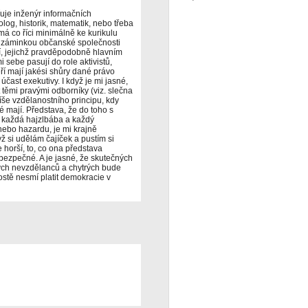
uje inženýr informačních
olog, historik, matematik, nebo třeba
ě má co říci minimálně ke kurikulu
d záminkou občanské společnosti
ní, jejichž pravděpodobně hlavním
 sebe pasují do role aktivistů,
eří mají jakési shůry dané právo
čast exekutivy. I když je mi jasné,
 těmi pravými odborníky (viz. slečna
e vzdělanostního principu, kdy
ké mají. Představa, že do toho s
 každá hajzlbába a každý
 nebo hazardu, je mi krajně
yž si udělám čajíček a pustím si
 horší, to, co ona představa
bezpečné. A je jasné, že skutečných
ch nevzdělanců a chytrých bude
stě nesmí platit demokracie v