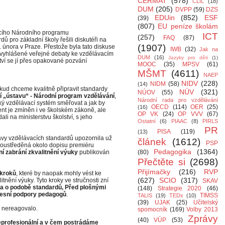
CERMAT
(578)
CLIL
(18)
DUM
(205)
DVPP
(59)
DZS
EDUin
(852)
ESF
(39)
(807)
EU peníze školám
jícího Národního programu
ICT
(257)
FAQ
(87)
ů pro základní školy řešili diskutéři na
(1907)
 února v Praze. Přestože byla tato diskuse
IWB
(32)
Jak na
 vyhlášené veřejné debaty ke vzdělávacím
DUM
(16)
Jazyky pro děti
(1)
tví se jí přes opakované pozvání
MOOC
(35)
MPSV
(61)
MŠMT
(4611)
NAEP
NIDV
(228)
NIDM
(58)
(14)
kud chceme kvalitně připravit standardy
NÚV
(321)
NÚOV
(55)
 „ústavu“ - Národní program vzdělávání
,
Národní rada pro vzdělávání
ý vzdělávací systém směřovat a jak by
OECD
(114)
OER
(25)
(16)
nt je zmíněn i ve školském zákoně, ale
OP VK
(24)
OP VVV
(67)
dali na ministerstvu školství, s jeho
Ostatní
(6)
PIAAC
(8)
PIRLS
PR
PISA
(119)
(13)
avy vzdělávacích standardů upozornila už
článek
(1612)
PSP
 soustředěná okolo dopisu premiéru
Pedagogika
(1364)
í zabrání zkvalitnění výuky
publikován
(80)
Přečtěte si
(2698)
Přijímačky
(216)
RVP
 kroků
, které by naopak mohly vést ke
(627)
SCIO
(317)
itnění výuky. Tyto kroky ve stručnosti zní
SKAV
a o podobě standardů, Před plošnými
(148)
Strategie 2020
(46)
ofesní podpory pedagogů
.
TIMSS
TALIS
(19)
TEDx
(10)
(39)
UJAK
(25)
Učitelský
í nereagovalo.
spomocník
(169)
Volby 2013
Zprávy
(40)
VÚP
(53)
eprofesionální a v čem postrádáme