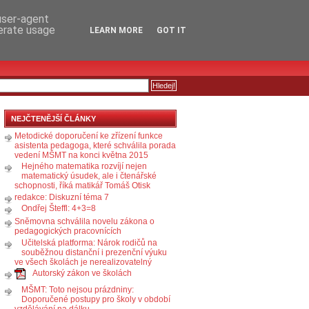
RSS
KOMENTÁŘE
 user-agent
nerate usage
LEARN MORE
GOT IT
NEJČTENĚJŠÍ ČLÁNKY
Metodické doporučení ke zřízení funkce
asistenta pedagoga, které schválila porada
vedení MŠMT na konci května 2015
Hejného matematika rozvíjí nejen
matematický úsudek, ale i čtenářské
schopnosti, říká matikář Tomáš Otisk
redakce: Diskuzní téma 7
Ondřej Šteffl: 4+3=8
Sněmovna schválila novelu zákona o
pedagogických pracovnících
Učitelská platforma: Nárok rodičů na
souběžnou distanční i prezenční výuku
ve všech školách je nerealizovatelný
Autorský zákon ve školách
MŠMT: Toto nejsou prázdniny:
Doporučené postupy pro školy v období
vzdělávání na dálku