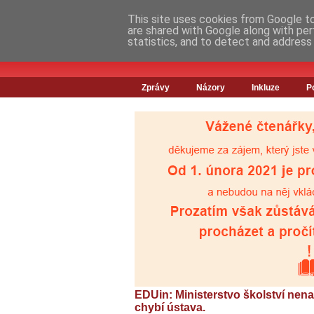
This site uses cookies from Google to 
are shared with Google along with per
statistics, and to detect and address
Zprávy
Názory
Inkluze
P
EDUin: Ministerstvo školství nen
chybí ústava.