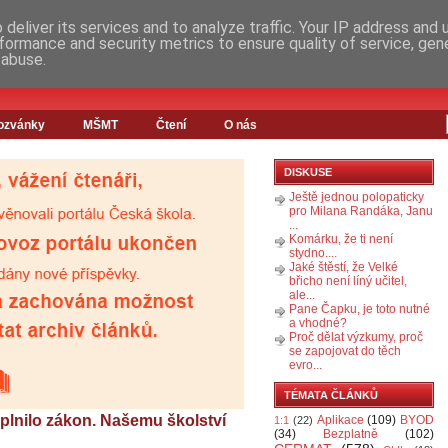
deliver its services and to analyze traffic. Your IP address and
formance and security metrics to ensure quality of service, ge
 abuse.
ozvánky
MŠMT
Čtení
O nás
DISKUSE
Ještě jednou polopaticky
pro Milana Randáka, Janu
...
Komárku, že ti není
stydno....
Jaké štěstí, že Velké
břicho není líný učitel,
ale...
Pane Čapku, je toto nutné
a vhodné?
Proč dělat výzkumy, proč
se zapojovat do těch
evro...
TÉMATA ČLÁNKŮ
aplnilo zákon. Našemu školství
Aplikace
(109)
BYOD
1:1
(22)
(34)
Bezplatně
(102)