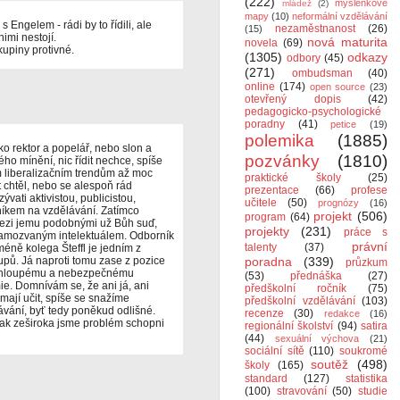
(222)
myšlenkové
mládež
(2)
mapy
(10)
neformální vzdělávání
s Engelem - rádi by to řídili, ale
nezaměstnanost
(26)
(15)
imi nestojí.
nová maturita
novela
(69)
kupiny protivné.
(1305)
odkazy
odbory
(45)
(271)
ombudsman
(40)
online
(174)
open source
(23)
otevřený dopis
(42)
pedagogicko-psychologické
poradny
(41)
petice
(19)
polemika
(1885)
ako rektor a popelář, nebo slon a
pozvánky
(1810)
ho mínění, nic řídit nechce, spíše
 liberalizačním trendům až moc
praktické školy
(25)
t chtěl, nebo se alespoň rád
prezentace
(66)
profese
ati aktivistou, publicistou,
učitele
(50)
prognózy
(16)
íkem na vzdělávání. Zatímco
projekt
(506)
program
(64)
 mezi jemu podobnými už Bůh suď,
projekty
(231)
práce s
samozvaným intelektuálem. Odborník
právní
talenty
(37)
éně kolega Šteffl je jedním z
upů. Já naproti tomu zase z pozice
poradna
(339)
průzkum
, hloupému a nebezpečnému
(53)
přednáška
(27)
mie. Domnívám se, že ani já, ani
předškolní ročník
(75)
 mají učit, spíše se snažíme
předškolní vzdělávání
(103)
vání, byť tedy poněkud odlišné.
recenze
(30)
redakce
(16)
ak zeširoka jsme problém schopni
regionální školství
(94)
satira
(44)
sexuální výchova
(21)
sociální sítě
(110)
soukromé
soutěž
(498)
školy
(165)
standard
(127)
statistika
(100)
stravování
(50)
studie