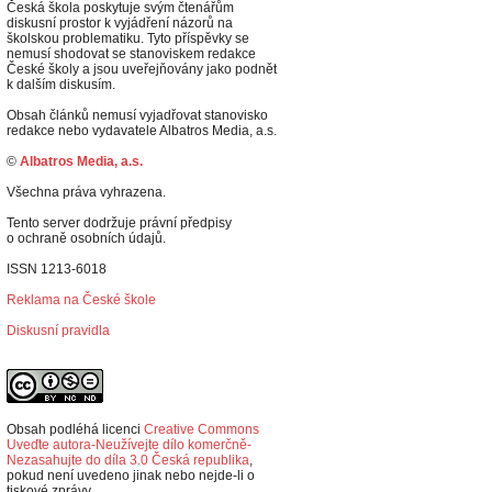
Česká škola poskytuje svým čtenářům
diskusní prostor k vyjádření názorů na
školskou problematiku. Tyto příspěvky se
nemusí shodovat se stanoviskem redakce
České školy a jsou uveřejňovány jako podnět
k dalším diskusím.
Obsah článků nemusí vyjadřovat stanovisko
redakce nebo vydavatele Albatros Media, a.s.
©
Albatros Media, a.s.
Všechna práva vyhrazena.
Tento server dodržuje právní předpisy
o ochraně osobních údajů.
ISSN 1213-6018
Reklama na České škole
Diskusní pravidla
Obsah podléhá licenci
Creative Commons
Uveďte autora-Neužívejte dílo komerčně-
Nezasahujte do díla 3.0 Česká republika
,
p
okud není uvedeno jinak nebo nejde-li o
tiskové zprávy.