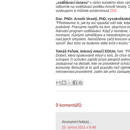
„vzdělávací ústavu“
v rámci kulatého stolu vý
odborník na vzdělávací politiku Arnošt Veselý
vystoupení si můžete poslechnout
ZDE
.
Doc. PhDr. Arnošt Veselý, PhD, vysokoškols
"Představme si, jak by asi vypadal náš stát, k
podobné. Pracujme nejdřív na tom, abychom měli
Národní program vzdělávání. Když ji nemáme,
normami, různými vyhláškami a metodickými po
nad jejich smyslem. Nemůžeme začít koncem a
vynoří. Bez toho se budeme stále točit v kruhu.“
Tomáš Feřtek, tiskový mluvčí EDUin
, řekl:
"Př
Dobeš, který opakovaně mluví o tom, že chce di
schopen či ochoten zajistit účast alespoň jedno
zastupoval na debatě, kde se pravidelně scház
komunity. Bohužel je to spíš pravidlo než výjim
ministerstva pravidelně, zatím ale jeho zástupk
9 komentářů:
Anonymní řekl(a)...
25. února 2011 v 9:48