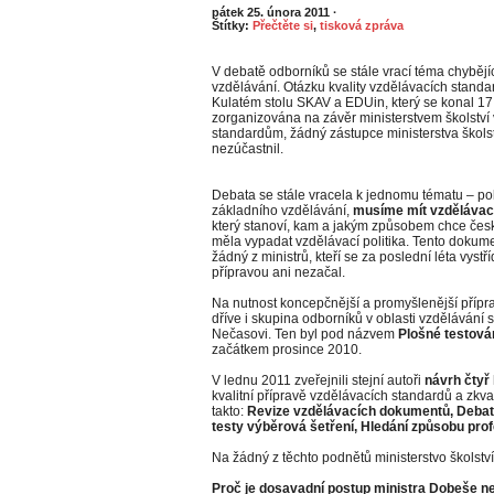
pátek 25. února 2011
·
Štítky:
Přečtěte si
,
tisková zpráva
V debatě odborníků se stále vrací téma chybě
vzdělávání. Otázku kvality vzdělávacích standard
Kulatém stolu SKAV a EDUin, který se konal 17.
zorganizována na závěr ministerstvem školství
standardům, žádný zástupce ministerstva škols
nezúčastnil.
Debata se stále vracela k jednomu tématu – po
základního vzdělávání,
musíme mít vzdělávací
který stanoví, kam a jakým způsobem chce česk
měla vypadat vzdělávací politika. Tento dokume
žádný z ministrů, kteří se za poslední léta vystří
přípravou ani nezačal.
Na nutnost koncepčnější a promyšlenější přípr
dříve i skupina odborníků v oblasti vzdělávání
Nečasovi. Ten byl pod názvem
Plošné testován
začátkem prosince 2010.
V lednu 2011 zveřejnili stejní autoři
návrh čtyř
kvalitní přípravě vzdělávacích standardů a zkval
takto:
Revize vzdělávacích dokumentů, Debat
testy výběrová šetření, Hledání způsobu pr
Na žádný z těchto podnětů ministerstvo školstv
Proč je dosavadní postup ministra Dobeše n