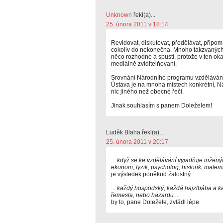
Unknown
řekl(a)...
25. února 2011 v 18:14
Revidovat, diskutovat, předělávat, připo
cokoliv do nekonečna. Mnoho takzvaných 
něco rozhodne a spustí, protože v ten oka
mediálně zviditelňovaní.
Srovnání Národního programu vzdělávání
Ústava je na mnoha místech konkrétní, 
nic jiného než obecné řeči.
Jinak souhlasím s panem Doleželem!
Luděk Blaha řekl(a)...
25. února 2011 v 20:17
... když se ke vzdělávání vyjadřuje inžený
ekonom, fyzik, psycholog, historik, matemati
je výsledek poněkud žalostný.
... každý hospodský, každá hajzlbába a ka
řemesla, nebo hazardu ...
by to, pane Doležele, zvládl lépe.