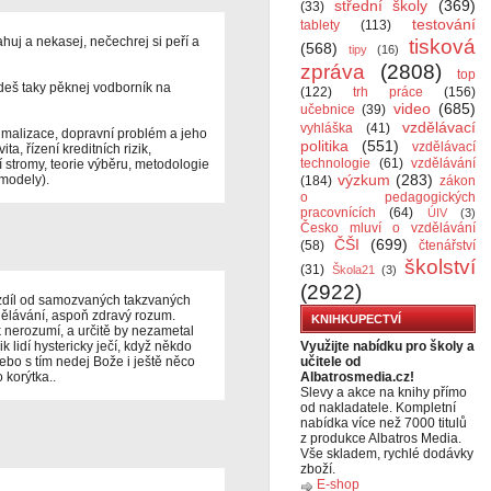
střední školy
(369)
(33)
testování
tablety
(113)
huj a nekasej, nečechrej si peří a
tisková
(568)
tipy
(16)
zpráva
(2808)
top
budeš taky pěknej vodborník na
(122)
trh práce
(156)
video
(685)
učebnice
(39)
vzdělávací
vyhláška
(41)
malizace, dopravní problém a jeho
politika
(551)
vzdělávací
ta, řízení kreditních rizik,
technologie
(61)
vzdělávání
í stromy, teorie výběru, metodologie
výzkum
(283)
modely).
(184)
zákon
o pedagogických
pracovnících
(64)
ÚIV
(3)
Česko mluví o vzdělávání
ČŠI
(699)
(58)
čtenářství
školství
(31)
Škola21
(3)
(2922)
ozdíl od samozvaných takzvaných
zdělávání, aspoň zdravý rozum.
KNIHKUPECTVÍ
 nerozumí, a určitě by nezametal
 lidí hystericky ječí, když někdo
Využijte nabídku pro školy a
ebo s tím nedej Bože i ještě něco
učitele od
 korýtka..
Albatrosmedia.cz!
Slevy a akce na knihy přímo
od nakladatele. Kompletní
nabídka více než 7000 titulů
z produkce Albatros Media.
Vše skladem, rychlé dodávky
zboží.
E-shop