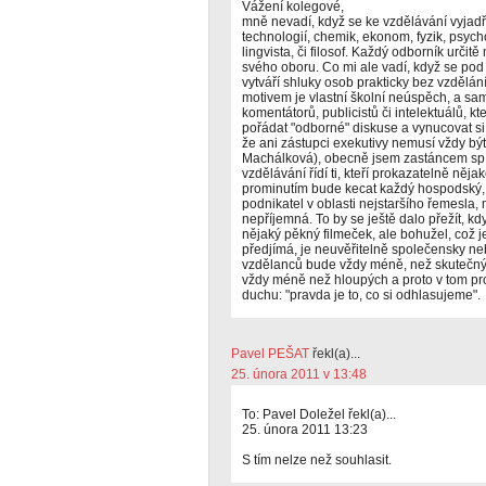
Vážení kolegové,
mně nevadí, když se ke vzdělávání vyjadř
technologií, chemik, ekonom, fyzik, psych
lingvista, či filosof. Každý odborník určit
svého oboru. Co mi ale vadí, když se po
vytváří shluky osob prakticky bez vzdělá
motivem je vlastní školní neúspěch, a sami
komentátorů, publicistů či intelektuálů, kt
pořádat "odborné" diskuse a vynucovat si ú
že ani zástupci exekutivy nemusí vždy být
Machálková), obecně jsem zastáncem spíš
vzdělávání řídí ti, kteří prokazatelně něja
prominutím bude kecat každý hospodský,
podnikatel v oblasti nejstaršího řemesla,
nepříjemná. To by se ještě dalo přežít, kd
nějaký pěkný filmeček, ale bohužel, což je
předjímá, je neuvěřitelně společensky ne
vzdělanců bude vždy méně, než skutečný
vždy méně než hloupých a proto v tom pro
duchu: "pravda je to, co si odhlasujeme".
Pavel PEŠAT
řekl(a)...
25. února 2011 v 13:48
To: Pavel Doležel řekl(a)...
25. února 2011 13:23
S tím nelze než souhlasit.