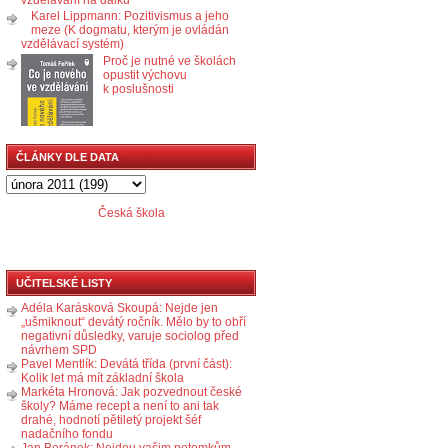
Karel Lippmann: Pozitivismus a jeho
meze (K dogmatu, kterým je ovládán
vzdělávací systém)
Proč je nutné ve školách
opustit výchovu
k poslušnosti
ČLÁNKY DLE DATA
Česká škola
UČITELSKÉ LISTY
Adéla Karásková Skoupá: Nejde jen
„ušmiknout“ devátý ročník. Mělo by to obří
negativní důsledky, varuje sociolog před
návrhem SPD
Pavel Mentlík: Devátá třída (první část):
Kolik let má mít základní škola
Markéta Hronová: Jak pozvednout české
školy? Máme recept a není to ani tak
drahé, hodnotí pětiletý projekt šéf
nadačního fondu
Jan Beránek: Nejdou vašim potomkům