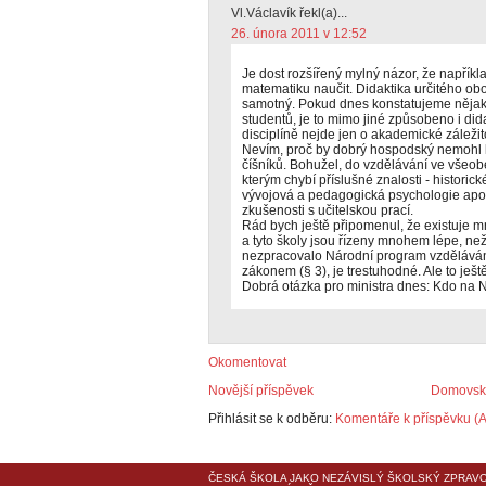
Vl.Václavík řekl(a)...
26. února 2011 v 12:52
Je dost rozšířený mylný názor, že napřík
matematiku naučit. Didaktika určitého obo
samotný. Pokud dnes konstatujeme nějak
studentů, je to mimo jiné způsobeno i did
disciplíně nejde jen o akademické záležito
Nevím, proč by dobrý hospodský nemohl h
číšníků. Bohužel, do vzdělávání ve všeob
kterým chybí příslušné znalosti - historick
vývojová a pedagogická psychologie apod
zkušenosti s učitelskou prací.
Rád bych ještě připomenul, že existuje 
a tyto školy jsou řízeny mnohem lépe, než
nezpracovalo Národní program vzdělávání
zákonem (§ 3), je trestuhodné. Ale to ješt
Dobrá otázka pro ministra dnes: Kdo na 
Okomentovat
Novější příspěvek
Domovská
Přihlásit se k odběru:
Komentáře k příspěvku (
ČESKÁ ŠKOLA
JAKO NEZÁVISLÝ ŠKOLSKÝ ZPRAVO