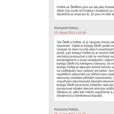
Feřtek se Štefflem jsou asi tak jako Kubek 
nikdo (na rozdíl od Engela s Kubkem) za n
Společné je snad jen to, že jsou mi obě s
Anonymní řekl(a)...
25. února 2011 v 10:36
Tak Šteffl a Feřtek, to je opravdu trochu j
mravenec. Zatímco kolega Šteffl, podle mé
naopak se staví na můj vkus k současným
laxně, pan kolega Feřtek by to možná řídi
nechává poslouchat a rád se nechává nazýv
komentátorem a snad nedejbože i odborn
kolega Šteffl má inteligenci takovou, že
kolega Feřtek je takovým jemně řečeno 
na vzdělávání sice nejsme ani jeden, nicm
největších odborníků na měření jeho výst
ekonoma odmítám přihlížet svévolnému
zneužívání idejí klasické liberální ekono
kolega Šteffl nechceme učitelům radit jak
prosazovat nějaké obecné principy vzdělá
Otázkou je, jaké kdo máme argumenty a j
obsáhnout a dohlédnout dopadů.
Anonymní řekl(a)...