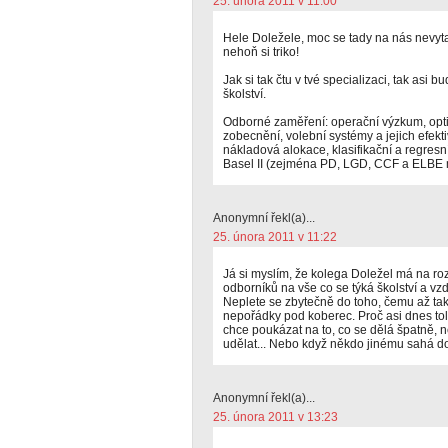
25. února 2011 v 11:00
Hele Doležele, moc se tady na nás nevyta
nehoň si triko!
Jak si tak čtu v tvé specializaci, tak asi 
školství.
Odborné zaměření: operační výzkum, opti
zobecnění, volební systémy a jejich efektivi
nákladová alokace, klasifikační a regresn
Basel II (zejména PD, LGD, CCF a ELBE 
Anonymní řekl(a)...
25. února 2011 v 11:22
Já si myslím, že kolega Doležel má na r
odborníků na vše co se týká školství a v
Neplete se zbytečně do toho, čemu až tak
nepořádky pod koberec. Proč asi dnes tolik
chce poukázat na to, co se dělá špatně, n
udělat... Nebo když někdo jinému sahá do
Anonymní řekl(a)...
25. února 2011 v 13:23