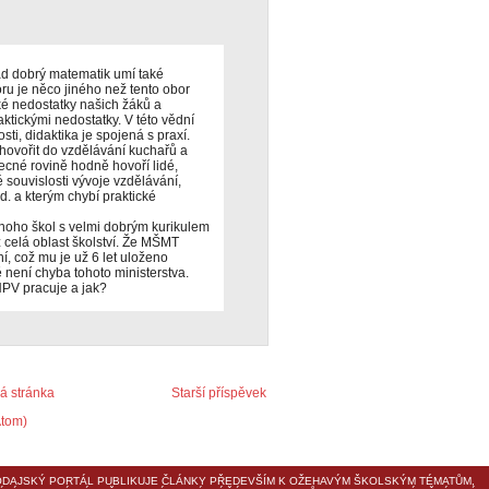
lad dobrý matematik umí také
ru je něco jiného než tento obor
é nedostatky našich žáků a
aktickými nedostatky. V této vědní
sti, didaktika je spojená s praxí.
ovořit do vzdělávání kuchařů a
ecné rovině hodně hovoří lidé,
é souvislosti vývoje vzdělávání,
. a kterým chybí praktické
mnoho škol s velmi dobrým kurikulem
 celá oblast školství. Že MŠMT
, což mu je už 6 let uloženo
ě není chyba tohoto ministerstva.
NPV pracuje a jak?
 stránka
Starší příspěvek
Atom)
DAJSKÝ PORTÁL PUBLIKUJE ČLÁNKY PŘEDEVŠÍM K OŽEHAVÝM ŠKOLSKÝM TÉMATŮM,