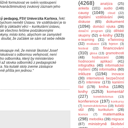
(4268)
stižně formuloval ve svém vystoupení
analýza
(25)
. Dvanáctiminutový zvukový záznam jeho
anketa
(101)
audio
(148)
causy
(1049)
cloud
(22)
digitální vzdělávání
(44)
ký pedagog, FSV Univerzita Karlova
, řekl:
dokument
diskuse
(65)
dybychom neměli Ústavu. Ve vzdělávání je to
(1094)
 ty základní věci – kurikulární ústavu,
domácí výuka
(28)
 tak všechno řešíme podzákonnými
dětské
dotační program
(21)
kyny, místo toho, abychom se zamysleli
e-knihy
(323)
skupiny
(52)
 doufat, že začátek se sám od sebe někde
e-learning
(31)
eTwinning
(32)
evaluace
(13)
fejeton
(3)
financování
festival
(22)
ekvapuje mě, že ministr školství Josef
(310)
gramotnosti
glosa
(13)
skutovat s odbornou veřejností, není
(48)
hodnocení
(108)
ho odborníka, který by ministerstvo
hodnocení aplikací
(41)
í až stovka odborníků z pedagogické
infografika
(40)
informatické
ka. Na kulaté stoly zveme zástupce
myšlení
(35)
informatika
(60)
yně přišla jen jednou.“
inkluze
(1194)
inovace
(30)
internetová bezpečnost
(57)
interview
(173)
kariérní
kniha
(1180)
řád
(178)
knihy
(1253)
komentář
(227)
konektivismus
(13)
konference
(197)
konkursy
kulatý
(7)
konstruktivismus
(19)
stůl
(55)
kurikulum
(28)
matematika
licence
(7)
(298)
metodika
(39)
migrace
ministryně školství
(87)