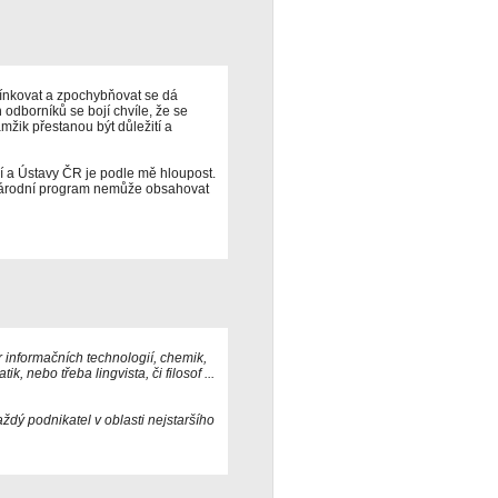
mínkovat a zpochybňovat se dá
odborníků se bojí chvíle, že se
mžik přestanou být důležití a
 a Ústavy ČR je podle mě hloupost.
Národní program nemůže obsahovat
r informačních technologií, chemik,
k, nebo třeba lingvista, či filosof ...
ždý podnikatel v oblasti nejstaršího