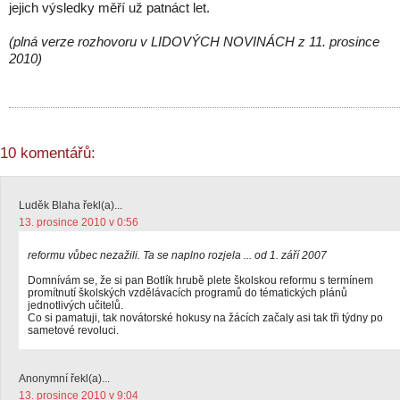
jejich výsledky měří už patnáct let.
(plná verze rozhovoru v LIDOVÝCH NOVINÁCH z 11. prosince
2010)
10 komentářů:
Luděk Blaha řekl(a)...
13. prosince 2010 v 0:56
reformu vůbec nezažili. Ta se naplno rozjela ... od 1. září 2007
Domnívám se, že si pan Botlík hrubě plete školskou reformu s termínem
promítnutí školských vzdělávacích programů do tématických plánů
jednotlivých učitelů.
Co si pamatuji, tak novátorské hokusy na žácích začaly asi tak tři týdny po
sametové revoluci.
Anonymní řekl(a)...
13. prosince 2010 v 9:04