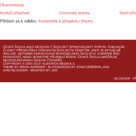
Okomentovat
Novější příspěvek
Domovská stránka
Starší pří
Přihlásit se k odběru:
Komentáře k příspěvku (Atom)
ČESKÁ ŠKOLA
JAKO NEZÁVISLÝ ŠKOLSKÝ ZPRAVODAJSKÝ PORTÁL PUBLIKUJE
ČLÁNKY PŘEDEVŠÍM K OŽEHAVÝM ŠKOLSKÝM TÉMATŮM, JAKO JE AKTUÁLNĚ
INKLUZE, REFORMA FINANCOVÁNÍ REGIONÁLNÍHO ŠKOLSTVÍ, KARIÉRNÍ ŘÁD
PEDAGOGŮ, NEBO JEDNOTNÉ PŘIJÍMACÍ ŘÍZENÍ.
ČESKÁ ŠKOLA
UMOŽŇUJE
NECENZUROVANOU DISKUSI ČTENÁŘŮ.
COPYRIGHT © 2000-2015· ALBATROS MEDIA A.S.
THEME
BY
BRIAN GARDNER
· BLOGGERIZED BY
ZONA CEREBRAL
AND
GIRLYBLOGGER
· MODIFIED BY
J4W
BLOGGER
·
P