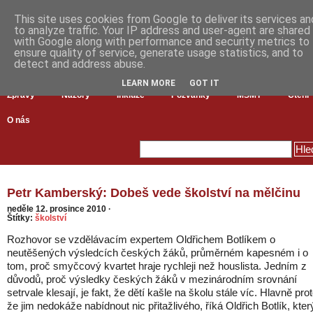
This site uses cookies from Google to deliver its services an
to analyze traffic. Your IP address and user-agent are shared
with Google along with performance and security metrics to
ensure quality of service, generate usage statistics, and to
detect and address abuse.
LEARN MORE
GOT IT
Zprávy
Názory
Inkluze
Pozvánky
MŠMT
Čtení
O nás
Petr Kamberský: Dobeš vede školství na mělčinu
neděle 12. prosince 2010
·
Štítky:
školství
Rozhovor se vzdělávacím expertem Oldřichem Botlíkem o
neutěšených výsledcích českých žáků, průměrném kapesném i o
tom, proč smyčcový kvartet hraje rychleji než houslista. Jedním z
důvodů, proč výsledky českých žáků v mezinárodním srovnání
setrvale klesají, je fakt, že dětí kašle na školu stále víc. Hlavně prot
že jim nedokáže nabídnout nic přitažlivého, říká Oldřich Botlík, kter