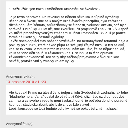
"...zažili /žáci/ jen trochu změněnou atmosféru ve školách" -
To je tvrdá nepravda. Po revoluci se během několika let úplně vyměnily
učebnice a školili jsme se k novým vzdělávacím principům, byla zařazena
různá populární témata, zdůrazňovaly se činnosti, tvořivost, aktivita, což bylo
správné. Od půlky 90. let už jsme zkoušeli učit projektově i na 2. st. ZŠ. Aspo
ZŠ určitě procházely velkými změnami v učivu i metodách. RVP už je pouze
formálně ukotvily, učesaně vyjádřily.
Takže dnes doplácí stav našeho vzdělávání na nedomyšlené reformní ideje 
pokusy po r. 1989, které někdo přijal za své, jiný zřejmě nikoli, a teď se diví,
kde se to vzalo. V tom reformním chaosu nám ale ušlo, že se nějak nehlídá,
kolik se toho děti naučí v základech - na 1. stupni, a to těch opravdu
základních dovedností. Teď se ty díry začínají projevovat. A škol si nikdo
neváží, protože vidí ty zmatky kolem výuky.
Anonymní řekl(a)...
13. prosince 2010 v 11:23
Ale kdepak! Přímo na útesy! Je to jeden z fíglů Svobodných zednářů, jak toho
"bludného holanďana" dostat do větrů... :-) Když totiž něco už dlouhodovbě
zahnívá a ze svého středu to není žvotaschopné, je potřeba do toho pořádně
kopnout, stavbičku zbořit, aby bylo znovu kde stavět ...
Lepší koncepce se totiž buduje od píky než se pokoušet změnit chaoz!
Anonymní řekl(a)...