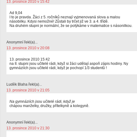
13. prosince 2010 v 15:42
Ad 9,04
I to je pravda. Žáci z 5. ročníků neznají vyjmenovaná slova a malou
násobilku. Kdysi nemožné! Zůstali by trčet již ve 3. a 4. třídě.
Na druhém stupni je normální, že se potýkáme v matematice s násonilkou.
Anonymní řekl(a)...
13. prosince 2010 v 20:08
13. prosince 2010 15:42
na II. stupni jsou učitelé rádi, když si žáci udělají aspoň zápis hodiny. Ny
gymnáziích jsou učitelé rádi, když je pochopí 1/3 studentů !
Luděk Blaha řekl(a)...
13. prosince 2010 v 21:05
Na gymnáziích jsou učitelé rádi, když je
chápou manželky, družky, přítelkyně a kolegyně.
Anonymní řekl(a)...
13. prosince 2010 v 21:30