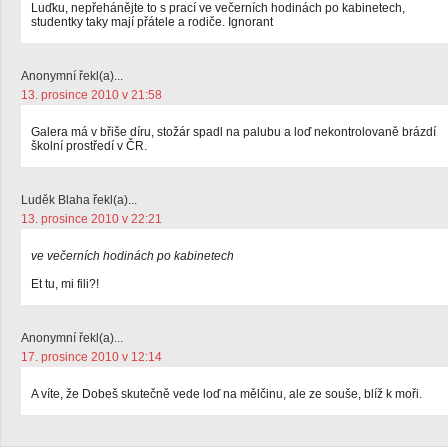
Luďku, nepřehánějte to s prací ve večerních hodinách po kabinetech,
studentky taky mají přátele a rodiče. Ignorant
Anonymní řekl(a)...
13. prosince 2010 v 21:58
Galera má v břiše díru, stožár spadl na palubu a loď nekontrolovaně brázdí
školní prostředí v ČR.
Luděk Blaha řekl(a)...
13. prosince 2010 v 22:21
ve večerních hodinách po kabinetech
Et tu, mi fili?!
Anonymní řekl(a)...
17. prosince 2010 v 12:14
A víte, že Dobeš skutečně vede loď na mělčinu, ale ze souše, blíž k moři.